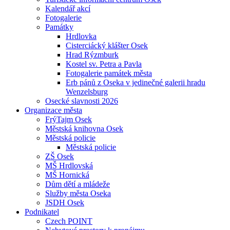
Kalendář akcí
Fotogalerie
Památky
Hrdlovka
Cisterciácký klášter Osek
Hrad Rýzmburk
Kostel sv. Petra a Pavla
Fotogalerie památek města
Erb pánů z Oseka v jedinečné galerii hradu
Wenzelsburg
Osecké slavnosti 2026
Organizace města
FrýTajm Osek
Městská knihovna Osek
Městská policie
Městská policie
ZŠ Osek
MŠ Hrdlovská
MŠ Hornická
Dům dětí a mládeže
Služby města Oseka
JSDH Osek
Podnikatel
Czech POINT