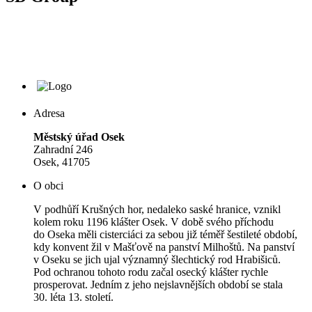
Adresa
Městský úřad Osek
Zahradní 246
Osek, 41705
O obci
V podhůří Krušných hor, nedaleko saské hranice, vznikl
kolem roku 1196 klášter Osek. V době svého příchodu
do Oseka měli cisterciáci za sebou již téměř šestileté období,
kdy konvent žil v Mašťově na panství Milhoštů. Na panství
v Oseku se jich ujal významný šlechtický rod Hrabišiců.
Pod ochranou tohoto rodu začal osecký klášter rychle
prosperovat. Jedním z jeho nejslavnějších období se stala
30. léta 13. století.