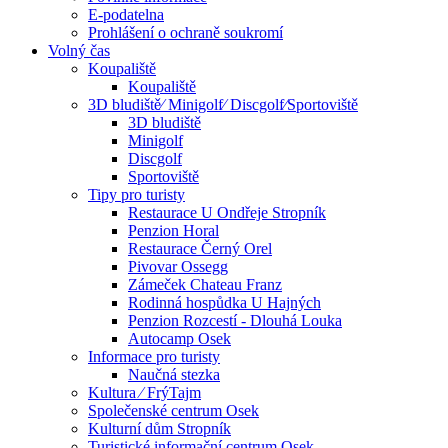
E-podatelna
Prohlášení o ochraně soukromí
Volný čas
Koupaliště
Koupaliště
3D bludiště⁄ Minigolf⁄ Discgolf⁄Sportoviště
3D bludiště
Minigolf
Discgolf
Sportoviště
Tipy pro turisty
Restaurace U Ondřeje Stropník
Penzion Horal
Restaurace Černý Orel
Pivovar Ossegg
Zámeček Chateau Franz
Rodinná hospůdka U Hajných
Penzion Rozcestí - Dlouhá Louka
Autocamp Osek
Informace pro turisty
Naučná stezka
Kultura ⁄ FrýTajm
Společenské centrum Osek
Kulturní dům Stropník
Turistické informační centrum Osek