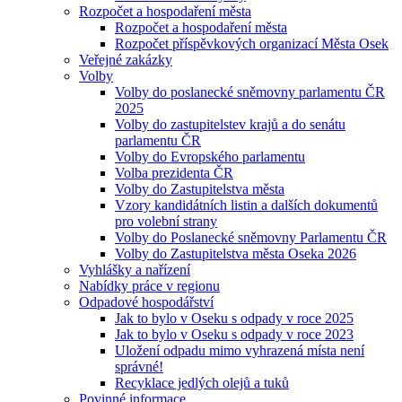
Rozpočet a hospodaření města
Rozpočet a hospodaření města
Rozpočet příspěvkových organizací Města Osek
Veřejné zakázky
Volby
Volby do poslanecké sněmovny parlamentu ČR
2025
Volby do zastupitelstev krajů a do senátu
parlamentu ČR
Volby do Evropského parlamentu
Volba prezidenta ČR
Volby do Zastupitelstva města
Vzory kandidátních listin a dalších dokumentů
pro volební strany
Volby do Poslanecké sněmovny Parlamentu ČR
Volby do Zastupitelstva města Oseka 2026
Vyhlášky a nařízení
Nabídky práce v regionu
Odpadové hospodářství
Jak to bylo v Oseku s odpady v roce 2025
Jak to bylo v Oseku s odpady v roce 2023
Uložení odpadu mimo vyhrazená místa není
správné!
Recyklace jedlých olejů a tuků
Povinné informace