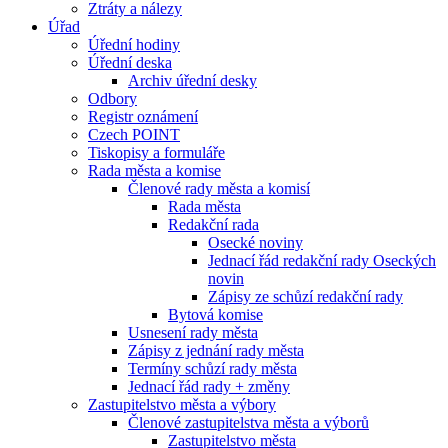
Ztráty a nálezy
Úřad
Úřední hodiny
Úřední deska
Archiv úřední desky
Odbory
Registr oznámení
Czech POINT
Tiskopisy a formuláře
Rada města a komise
Členové rady města a komisí
Rada města
Redakční rada
Osecké noviny
Jednací řád redakční rady Oseckých
novin
Zápisy ze schůzí redakční rady
Bytová komise
Usnesení rady města
Zápisy z jednání rady města
Termíny schůzí rady města
Jednací řád rady + změny
Zastupitelstvo města a výbory
Členové zastupitelstva města a výborů
Zastupitelstvo města