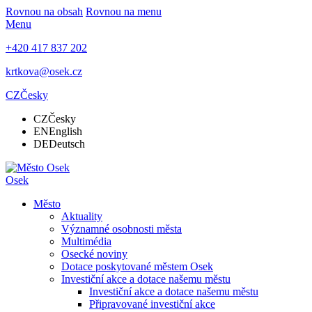
Rovnou na obsah
Rovnou na menu
Menu
+420 417 837 202
krtkova@osek.cz
CZ
Česky
CZ
Česky
EN
English
DE
Deutsch
Osek
Město
Aktuality
Významné osobnosti města
Multimédia
Osecké noviny
Dotace poskytované městem Osek
Investiční akce a dotace našemu městu
Investiční akce a dotace našemu městu
Připravované investiční akce