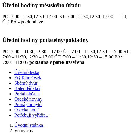
Úřední hodiny městského úřadu
PO: 7:00–11:30,12:30–17:00 ST: 7:00–11:30,12:30–17:00 ÚT,
ČT, PÁ - po domluvě
Úřední hodiny podatelny/pokladny
PO: 7:00 – 11:30,12:30 – 17:00 ÚT: 7:00 – 11:30,12:30 – 15:00 ST:
7:00 – 11:30,12:30 – 17:00 ČT: 7:00 – 11:30,12:30 – 15:00 PÁ:
7:00 – 11:00 /
pokladna v pátek uzavřena
Úřední deska
FrýTajm Osek
Sběrný dvůr
Kalendář akcí
Portál občana
Osecké noviny
Pronájem bytů
Osecká pouť
Potřebuji vyřídit...
Úvodní stránka
Volný čas