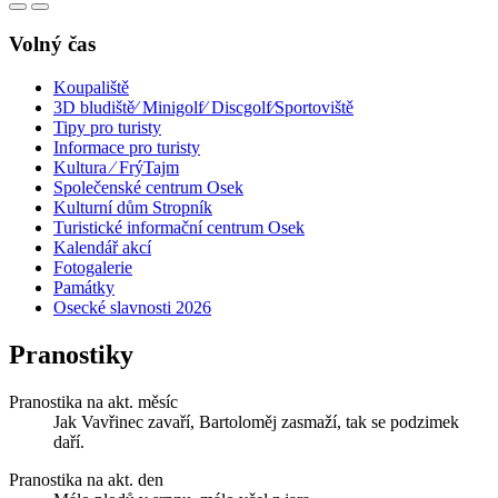
Volný čas
Koupaliště
3D bludiště⁄ Minigolf⁄ Discgolf⁄Sportoviště
Tipy pro turisty
Informace pro turisty
Kultura ⁄ FrýTajm
Společenské centrum Osek
Kulturní dům Stropník
Turistické informační centrum Osek
Kalendář akcí
Fotogalerie
Památky
Osecké slavnosti 2026
Pranostiky
Pranostika na akt. měsíc
Jak Vavřinec zavaří, Bartoloměj zasmaží, tak se podzimek
daří.
Pranostika na akt. den