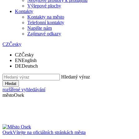
Nebytové prostory k pronájmu
Výlepové plochy
Kontakty
Kontakty na město
Telefonní kontakty
Napište nám
Zajímavé odkazy
CZ
Česky
CZ
Česky
EN
English
DE
Deutsch
Hledaný výraz
Hledat
rozšířené vyhledávání
město
Osek
Osek
Vítejte na oficiálních stránkách města