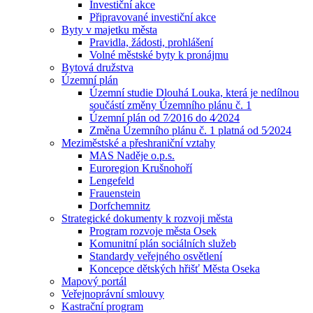
Investiční akce
Připravované investiční akce
Byty v majetku města
Pravidla, žádosti, prohlášení
Volné městské byty k pronájmu
Bytová družstva
Územní plán
Územní studie Dlouhá Louka, která je nedílnou
součástí změny Územního plánu č. 1
Územní plán od 7⁄2016 do 4⁄2024
Změna Územního plánu č. 1 platná od 5⁄2024
Meziměstské a přeshraniční vztahy
MAS Naděje o.p.s.
Euroregion Krušnohoří
Lengefeld
Frauenstein
Dorfchemnitz
Strategické dokumenty k rozvoji města
Program rozvoje města Osek
Komunitní plán sociálních služeb
Standardy veřejného osvětlení
Koncepce dětských hřišť Města Oseka
Mapový portál
Veřejnoprávní smlouvy
Kastrační program