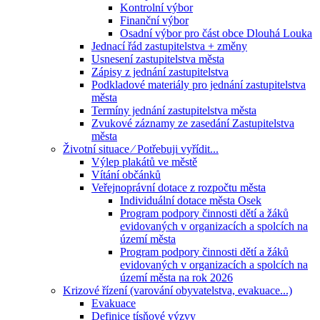
Kontrolní výbor
Finanční výbor
Osadní výbor pro část obce Dlouhá Louka
Jednací řád zastupitelstva + změny
Usnesení zastupitelstva města
Zápisy z jednání zastupitelstva
Podkladové materiály pro jednání zastupitelstva
města
Termíny jednání zastupitelstva města
Zvukové záznamy ze zasedání Zastupitelstva
města
Životní situace ⁄ Potřebuji vyřídit...
Výlep plakátů ve městě
Vítání občánků
Veřejnoprávní dotace z rozpočtu města
Individuální dotace města Osek
Program podpory činnosti dětí a žáků
evidovaných v organizacích a spolcích na
území města
Program podpory činnosti dětí a žáků
evidovaných v organizacích a spolcích na
území města na rok 2026
Krizové řízení (varování obyvatelstva, evakuace...)
Evakuace
Definice tísňové výzvy