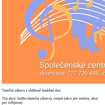
Taneční zábava a oblíbené hudební duo.
Typ akce: hudba (taneční zábava), ostatní (akce pro seniory, akce
pro veřejnost)