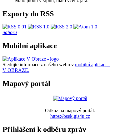
Málo plodů v srpnu, málo včel z jara.
Exporty do RSS
nahoru
Mobilní aplikace
Sledujte informace z našeho webu v
mobilní aplikaci –
V OBRAZE.
Mapový portál
Odkaz na mapový portál:
https://osek.gis4u.cz
Přihlášení k odběru zpráv