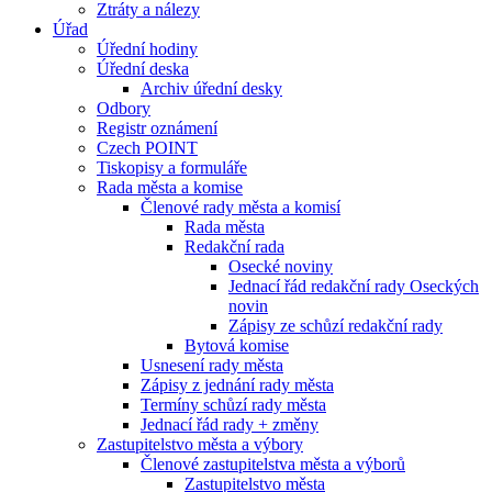
Ztráty a nálezy
Úřad
Úřední hodiny
Úřední deska
Archiv úřední desky
Odbory
Registr oznámení
Czech POINT
Tiskopisy a formuláře
Rada města a komise
Členové rady města a komisí
Rada města
Redakční rada
Osecké noviny
Jednací řád redakční rady Oseckých
novin
Zápisy ze schůzí redakční rady
Bytová komise
Usnesení rady města
Zápisy z jednání rady města
Termíny schůzí rady města
Jednací řád rady + změny
Zastupitelstvo města a výbory
Členové zastupitelstva města a výborů
Zastupitelstvo města