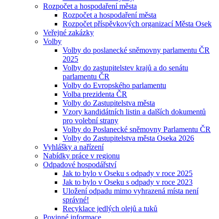
Rozpočet a hospodaření města
Rozpočet a hospodaření města
Rozpočet příspěvkových organizací Města Osek
Veřejné zakázky
Volby
Volby do poslanecké sněmovny parlamentu ČR
2025
Volby do zastupitelstev krajů a do senátu
parlamentu ČR
Volby do Evropského parlamentu
Volba prezidenta ČR
Volby do Zastupitelstva města
Vzory kandidátních listin a dalších dokumentů
pro volební strany
Volby do Poslanecké sněmovny Parlamentu ČR
Volby do Zastupitelstva města Oseka 2026
Vyhlášky a nařízení
Nabídky práce v regionu
Odpadové hospodářství
Jak to bylo v Oseku s odpady v roce 2025
Jak to bylo v Oseku s odpady v roce 2023
Uložení odpadu mimo vyhrazená místa není
správné!
Recyklace jedlých olejů a tuků
Povinné informace