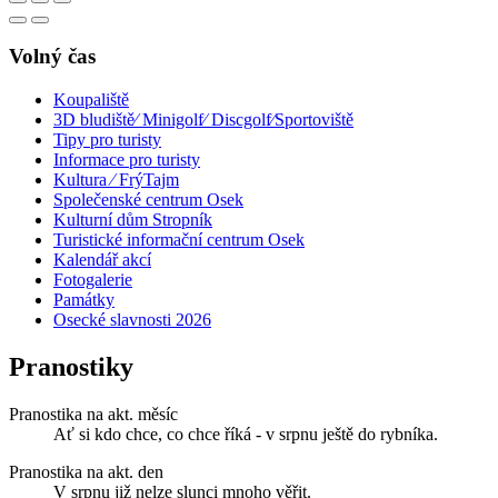
Volný čas
Koupaliště
3D bludiště⁄ Minigolf⁄ Discgolf⁄Sportoviště
Tipy pro turisty
Informace pro turisty
Kultura ⁄ FrýTajm
Společenské centrum Osek
Kulturní dům Stropník
Turistické informační centrum Osek
Kalendář akcí
Fotogalerie
Památky
Osecké slavnosti 2026
Pranostiky
Pranostika na akt. měsíc
Ať si kdo chce, co chce říká - v srpnu ještě do rybníka.
Pranostika na akt. den
V srpnu již nelze slunci mnoho věřit.