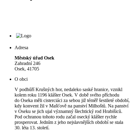
Adresa
Městský úřad Osek
Zahradní 246
Osek, 41705
O obci
V podhůří Krušných hor, nedaleko saské hranice, vznikl
kolem roku 1196 klášter Osek. V době svého příchodu
do Oseka měli cisterciáci za sebou již téměř šestileté období,
kdy konvent žil v Mašťově na panství Milhoštů. Na panství
v Oseku se jich ujal významný šlechtický rod Hrabišiců.
Pod ochranou tohoto rodu začal osecký klášter rychle
prosperovat. Jedním z jeho nejslavnějších období se stala
30. léta 13. století.