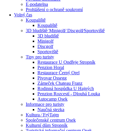
E-podatelna
Prohlášení o ochraně soukromí
Volný čas
Koupaliště
Koupaliště
3D bludiště⁄ Minigolf⁄ Discgolf⁄Sportoviště
3D bludiště
Minigolf
Discgolf
Sportoviště
Tipy pro turisty
Restaurace U Ondřeje Stropník
Penzion Horal
Restaurace Černý Orel
Pivovar Ossegg
Zámeček Chateau Franz
Rodinná hospůdka U Hajných
Penzion Rozcestí - Dlouhá Louka
Autocamp Osek
Informace pro turisty
Naučná stezka
Kultura ⁄ FrýTajm
Společenské centrum Osek
Kulturní dům Stropník
Turistické informační centrum Osek