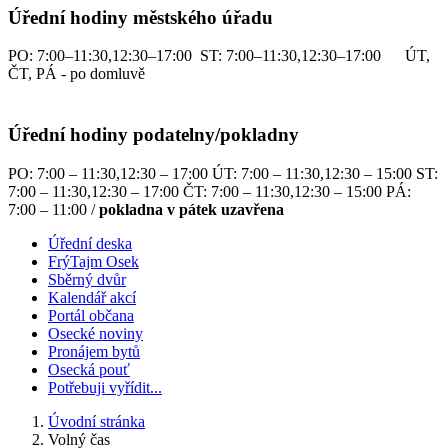
Úřední hodiny městského úřadu
PO: 7:00–11:30,12:30–17:00 ST: 7:00–11:30,12:30–17:00 ÚT,
ČT, PÁ - po domluvě
Úřední hodiny podatelny/pokladny
PO: 7:00 – 11:30,12:30 – 17:00 ÚT: 7:00 – 11:30,12:30 – 15:00 ST:
7:00 – 11:30,12:30 – 17:00 ČT: 7:00 – 11:30,12:30 – 15:00 PÁ:
7:00 – 11:00 /
pokladna v pátek uzavřena
Úřední deska
FrýTajm Osek
Sběrný dvůr
Kalendář akcí
Portál občana
Osecké noviny
Pronájem bytů
Osecká pouť
Potřebuji vyřídit...
Úvodní stránka
Volný čas