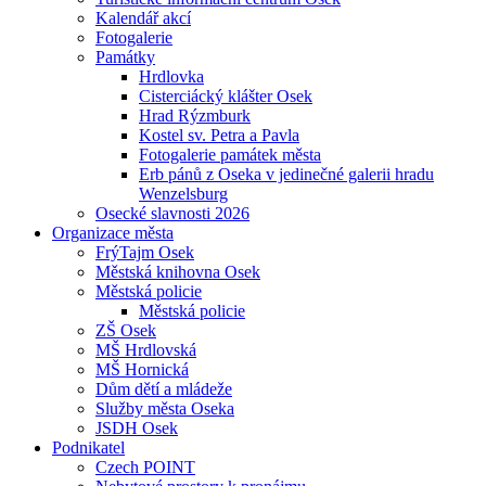
Kalendář akcí
Fotogalerie
Památky
Hrdlovka
Cisterciácký klášter Osek
Hrad Rýzmburk
Kostel sv. Petra a Pavla
Fotogalerie památek města
Erb pánů z Oseka v jedinečné galerii hradu
Wenzelsburg
Osecké slavnosti 2026
Organizace města
FrýTajm Osek
Městská knihovna Osek
Městská policie
Městská policie
ZŠ Osek
MŠ Hrdlovská
MŠ Hornická
Dům dětí a mládeže
Služby města Oseka
JSDH Osek
Podnikatel
Czech POINT