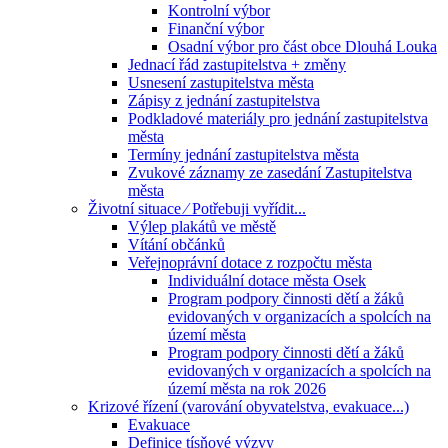
Kontrolní výbor
Finanční výbor
Osadní výbor pro část obce Dlouhá Louka
Jednací řád zastupitelstva + změny
Usnesení zastupitelstva města
Zápisy z jednání zastupitelstva
Podkladové materiály pro jednání zastupitelstva
města
Termíny jednání zastupitelstva města
Zvukové záznamy ze zasedání Zastupitelstva
města
Životní situace ⁄ Potřebuji vyřídit...
Výlep plakátů ve městě
Vítání občánků
Veřejnoprávní dotace z rozpočtu města
Individuální dotace města Osek
Program podpory činnosti dětí a žáků
evidovaných v organizacích a spolcích na
území města
Program podpory činnosti dětí a žáků
evidovaných v organizacích a spolcích na
území města na rok 2026
Krizové řízení (varování obyvatelstva, evakuace...)
Evakuace
Definice tísňové výzvy