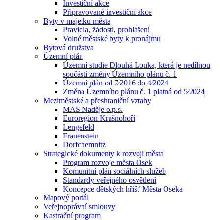
Investiční akce
Připravované investiční akce
Byty v majetku města
Pravidla, žádosti, prohlášení
Volné městské byty k pronájmu
Bytová družstva
Územní plán
Územní studie Dlouhá Louka, která je nedílnou
součástí změny Územního plánu č. 1
Územní plán od 7⁄2016 do 4⁄2024
Změna Územního plánu č. 1 platná od 5⁄2024
Meziměstské a přeshraniční vztahy
MAS Naděje o.p.s.
Euroregion Krušnohoří
Lengefeld
Frauenstein
Dorfchemnitz
Strategické dokumenty k rozvoji města
Program rozvoje města Osek
Komunitní plán sociálních služeb
Standardy veřejného osvětlení
Koncepce dětských hřišť Města Oseka
Mapový portál
Veřejnoprávní smlouvy
Kastrační program