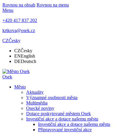
Rovnou na obsah
Rovnou na menu
Menu
+420 417 837 202
krtkova@osek.cz
CZ
Česky
CZ
Česky
EN
English
DE
Deutsch
Osek
Město
Aktuality
Významné osobnosti města
Multimédia
Osecké noviny
Dotace poskytované městem Osek
Investiční akce a dotace našemu městu
Investiční akce a dotace našemu městu
Připravované investiční akce