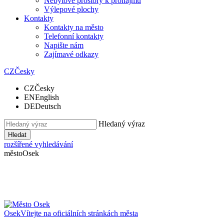
Nebytové prostory k pronájmu
Výlepové plochy
Kontakty
Kontakty na město
Telefonní kontakty
Napište nám
Zajímavé odkazy
CZ
Česky
CZ
Česky
EN
English
DE
Deutsch
Hledaný výraz
Hledat
rozšířené vyhledávání
město
Osek
Osek
Vítejte na oficiálních stránkách města