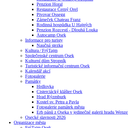
Penzion Horal
Restaurace Černý Orel
Pivovar Ossegg
Zámeček Chateau Franz
Rodinná hospůdka U Hajných
Penzion Rozcestí - Dlouhá Louka
Autocamp Osek
Informace pro turisty
Naučná stezka
Kultura ⁄ FrýTajm
Společenské centrum Osek
Kulturní dům Stropník
Turistické informační centrum Osek
Kalendář akcí
Fotogalerie
Památky
Hrdlovka
Cisterciácký klášter Osek
Hrad Rýzmburk
Kostel sv. Petra a Pavla
Fotogalerie památek města
Erb pánů z Oseka v jedinečné galerii hradu Wenze
Osecké slavnosti 2026
Organizace města
FrýTajm Osek