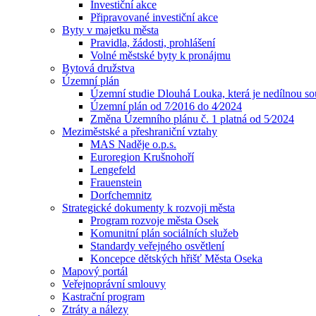
Investiční akce
Připravované investiční akce
Byty v majetku města
Pravidla, žádosti, prohlášení
Volné městské byty k pronájmu
Bytová družstva
Územní plán
Územní studie Dlouhá Louka, která je nedílnou s
Územní plán od 7⁄2016 do 4⁄2024
Změna Územního plánu č. 1 platná od 5⁄2024
Meziměstské a přeshraniční vztahy
MAS Naděje o.p.s.
Euroregion Krušnohoří
Lengefeld
Frauenstein
Dorfchemnitz
Strategické dokumenty k rozvoji města
Program rozvoje města Osek
Komunitní plán sociálních služeb
Standardy veřejného osvětlení
Koncepce dětských hřišť Města Oseka
Mapový portál
Veřejnoprávní smlouvy
Kastrační program
Ztráty a nálezy