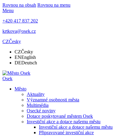
Rovnou na obsah
Rovnou na menu
Menu
+420 417 837 202
krtkova@osek.cz
CZ
Česky
CZ
Česky
EN
English
DE
Deutsch
Osek
Město
Aktuality
Významné osobnosti města
Multimédia
Osecké noviny
Dotace poskytované městem Osek
Investiční akce a dotace našemu městu
Investiční akce a dotace našemu městu
Připravované investiční akce