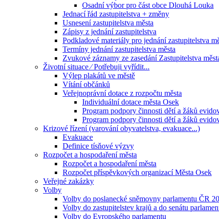
Osadní výbor pro část obce Dlouhá Louka
Jednací řád zastupitelstva + změny
Usnesení zastupitelstva města
Zápisy z jednání zastupitelstva
Podkladové materiály pro jednání zastupitelstva m
Termíny jednání zastupitelstva města
Zvukové záznamy ze zasedání Zastupitelstva měst
Životní situace ⁄ Potřebuji vyřídit...
Výlep plakátů ve městě
Vítání občánků
Veřejnoprávní dotace z rozpočtu města
Individuální dotace města Osek
Program podpory činnosti dětí a žáků evido
Program podpory činnosti dětí a žáků evido
Krizové řízení (varování obyvatelstva, evakuace...)
Evakuace
Definice tísňové výzvy
Rozpočet a hospodaření města
Rozpočet a hospodaření města
Rozpočet příspěvkových organizací Města Osek
Veřejné zakázky
Volby
Volby do poslanecké sněmovny parlamentu ČR 2
Volby do zastupitelstev krajů a do senátu parlame
Volby do Evropského parlamentu