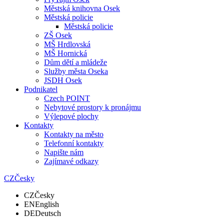
Městská knihovna Osek
Městská policie
Městská policie
ZŠ Osek
MŠ Hrdlovská
MŠ Hornická
Dům dětí a mládeže
Služby města Oseka
JSDH Osek
Podnikatel
Czech POINT
Nebytové prostory k pronájmu
Výlepové plochy
Kontakty
Kontakty na město
Telefonní kontakty
Napište nám
Zajímavé odkazy
CZ
Česky
CZ
Česky
EN
English
DE
Deutsch