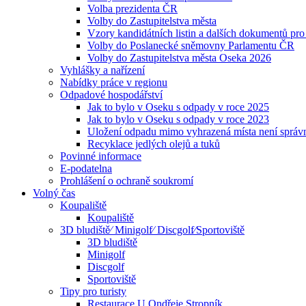
Volba prezidenta ČR
Volby do Zastupitelstva města
Vzory kandidátních listin a dalších dokumentů pro
Volby do Poslanecké sněmovny Parlamentu ČR
Volby do Zastupitelstva města Oseka 2026
Vyhlášky a nařízení
Nabídky práce v regionu
Odpadové hospodářství
Jak to bylo v Oseku s odpady v roce 2025
Jak to bylo v Oseku s odpady v roce 2023
Uložení odpadu mimo vyhrazená místa není správ
Recyklace jedlých olejů a tuků
Povinné informace
E-podatelna
Prohlášení o ochraně soukromí
Volný čas
Koupaliště
Koupaliště
3D bludiště⁄ Minigolf⁄ Discgolf⁄Sportoviště
3D bludiště
Minigolf
Discgolf
Sportoviště
Tipy pro turisty
Restaurace U Ondřeje Stropník