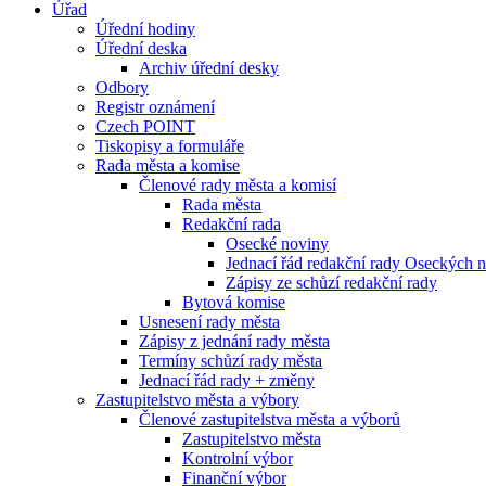
Úřad
Úřední hodiny
Úřední deska
Archiv úřední desky
Odbory
Registr oznámení
Czech POINT
Tiskopisy a formuláře
Rada města a komise
Členové rady města a komisí
Rada města
Redakční rada
Osecké noviny
Jednací řád redakční rady Oseckých 
Zápisy ze schůzí redakční rady
Bytová komise
Usnesení rady města
Zápisy z jednání rady města
Termíny schůzí rady města
Jednací řád rady + změny
Zastupitelstvo města a výbory
Členové zastupitelstva města a výborů
Zastupitelstvo města
Kontrolní výbor
Finanční výbor