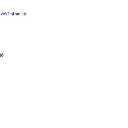
 volební strany
né!