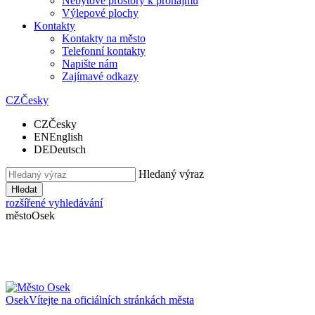
Nebytové prostory k pronájmu
Výlepové plochy
Kontakty
Kontakty na město
Telefonní kontakty
Napište nám
Zajímavé odkazy
CZ
Česky
CZ
Česky
EN
English
DE
Deutsch
Hledaný výraz
Hledat
rozšířené vyhledávání
město
Osek
Osek
Vítejte na oficiálních stránkách města