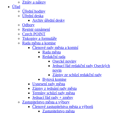
Ztráty a nálezy
Úřad
Úřední hodiny
Úřední deska
Archiv úřední desky
Odbory
Registr oznámení
Czech POINT
Tiskopisy a formuláře
Rada města a komise
Členové rady města a komisí
Rada města
Redakční rada
Osecké noviny
Jednací řád redakční rady Oseckých
novin
Zápisy ze schůzí redakční rady
Bytová komise
Usnesení rady města
Zápisy z jednání rady města
Termíny schůzí rady města
Jednací řád rady + změny
Zastupitelstvo města a výbory
Členové zastupitelstva města a výborů
Zastupitelstvo města