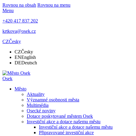
Rovnou na obsah
Rovnou na menu
Menu
+420 417 837 202
krtkova@osek.cz
CZ
Česky
CZ
Česky
EN
English
DE
Deutsch
Osek
Město
Aktuality
Významné osobnosti města
Multimédia
Osecké noviny
Dotace poskytované městem Osek
Investiční akce a dotace našemu městu
Investiční akce a dotace našemu městu
Připravované investiční akce