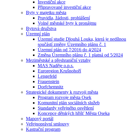
Investiční akce
Připravované investiční akce
Byty v majetku města
Pravidla, žádosti, prohlášení
Volné městské byty k pronájmu
Bytová družstva
Územní plán
Územní studie Dlouhá Louka, která je nedílnou
součástí změny Územního plánu č. 1
Územní plán od 7⁄2016 do 4⁄2024
Změna Územního plánu č. 1 platná od 5⁄2024
Meziměstské a přeshraniční vztahy
MAS Naděje o.p.s.
Euroregion Krušnohoří
Lengefeld
Frauenstein
Dorfchemnitz
Strategické dokumenty k rozvoji města
Program rozvoje města Osek
Komunitní plán sociálních služeb
Standardy veřejného osvětlení
Koncepce dětských hřišť Města Oseka
Mapový portál
Veřejnoprávní smlouvy
Kastrační program