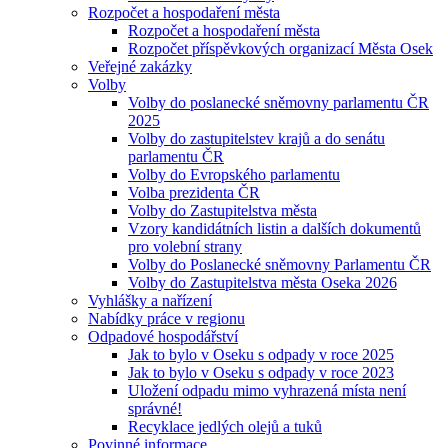
Rozpočet a hospodaření města
Rozpočet a hospodaření města
Rozpočet příspěvkových organizací Města Osek
Veřejné zakázky
Volby
Volby do poslanecké sněmovny parlamentu ČR
2025
Volby do zastupitelstev krajů a do senátu
parlamentu ČR
Volby do Evropského parlamentu
Volba prezidenta ČR
Volby do Zastupitelstva města
Vzory kandidátních listin a dalších dokumentů
pro volební strany
Volby do Poslanecké sněmovny Parlamentu ČR
Volby do Zastupitelstva města Oseka 2026
Vyhlášky a nařízení
Nabídky práce v regionu
Odpadové hospodářství
Jak to bylo v Oseku s odpady v roce 2025
Jak to bylo v Oseku s odpady v roce 2023
Uložení odpadu mimo vyhrazená místa není
správné!
Recyklace jedlých olejů a tuků
Povinné informace