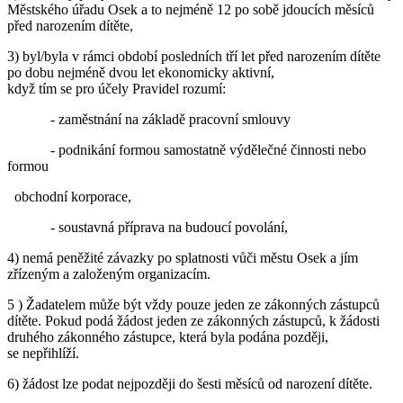
Městského úřadu Osek a to nejméně 12 po sobě jdoucích měsíců
před narozením dítěte,
3) byl/byla v rámci období posledních tří let před narozením dítěte
po dobu nejméně dvou let ekonomicky aktivní,
když tím se pro účely Pravidel rozumí:
- zaměstnání na základě pracovní smlouvy
- podnikání formou samostatně výdělečné činnosti nebo
formou
obchodní korporace,
- soustavná příprava na budoucí povolání,
4) nemá peněžité závazky po splatnosti vůči městu Osek a jím
zřízeným a založeným organizacím.
5 ) Žadatelem může být vždy pouze jeden ze zákonných zástupců
dítěte. Pokud podá žádost jeden ze zákonných zástupců, k žádosti
druhého zákonného zástupce, která byla podána později,
se nepřihlíží.
6) žádost lze podat nejpozději do šesti měsíců od narození dítěte.