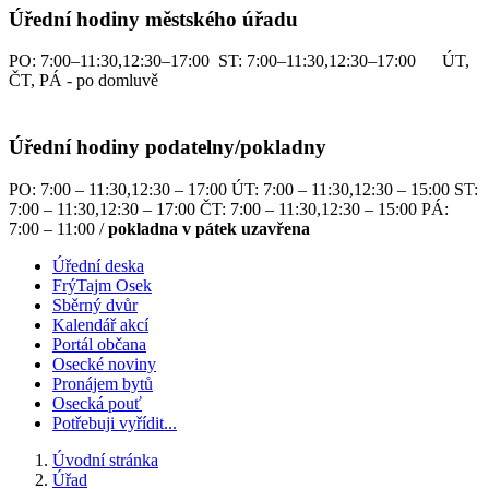
Úřední hodiny městského úřadu
PO: 7:00–11:30,12:30–17:00 ST: 7:00–11:30,12:30–17:00 ÚT,
ČT, PÁ - po domluvě
Úřední hodiny podatelny/pokladny
PO: 7:00 – 11:30,12:30 – 17:00 ÚT: 7:00 – 11:30,12:30 – 15:00 ST:
7:00 – 11:30,12:30 – 17:00 ČT: 7:00 – 11:30,12:30 – 15:00 PÁ:
7:00 – 11:00 /
pokladna v pátek uzavřena
Úřední deska
FrýTajm Osek
Sběrný dvůr
Kalendář akcí
Portál občana
Osecké noviny
Pronájem bytů
Osecká pouť
Potřebuji vyřídit...
Úvodní stránka
Úřad