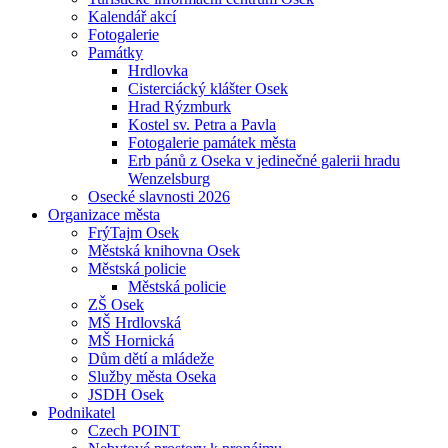
Kalendář akcí
Fotogalerie
Památky
Hrdlovka
Cisterciácký klášter Osek
Hrad Rýzmburk
Kostel sv. Petra a Pavla
Fotogalerie památek města
Erb pánů z Oseka v jedinečné galerii hradu
Wenzelsburg
Osecké slavnosti 2026
Organizace města
FrýTajm Osek
Městská knihovna Osek
Městská policie
Městská policie
ZŠ Osek
MŠ Hrdlovská
MŠ Hornická
Dům dětí a mládeže
Služby města Oseka
JSDH Osek
Podnikatel
Czech POINT