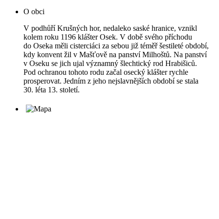
O obci
V podhůří Krušných hor, nedaleko saské hranice, vznikl
kolem roku 1196 klášter Osek. V době svého příchodu
do Oseka měli cisterciáci za sebou již téměř šestileté období,
kdy konvent žil v Mašťově na panství Milhoštů. Na panství
v Oseku se jich ujal významný šlechtický rod Hrabišiců.
Pod ochranou tohoto rodu začal osecký klášter rychle
prosperovat. Jedním z jeho nejslavnějších období se stala
30. léta 13. století.