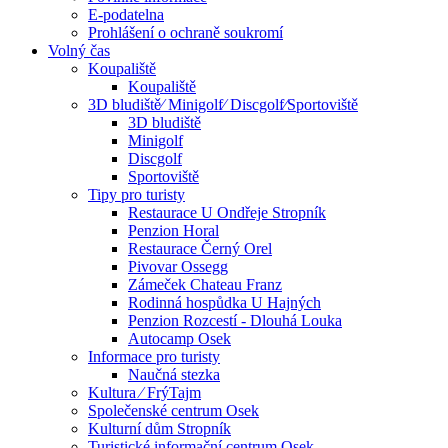
E-podatelna
Prohlášení o ochraně soukromí
Volný čas
Koupaliště
Koupaliště
3D bludiště⁄ Minigolf⁄ Discgolf⁄Sportoviště
3D bludiště
Minigolf
Discgolf
Sportoviště
Tipy pro turisty
Restaurace U Ondřeje Stropník
Penzion Horal
Restaurace Černý Orel
Pivovar Ossegg
Zámeček Chateau Franz
Rodinná hospůdka U Hajných
Penzion Rozcestí - Dlouhá Louka
Autocamp Osek
Informace pro turisty
Naučná stezka
Kultura ⁄ FrýTajm
Společenské centrum Osek
Kulturní dům Stropník
Turistické informační centrum Osek