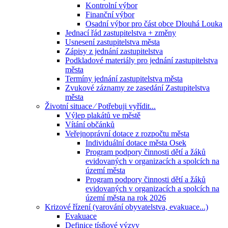
Kontrolní výbor
Finanční výbor
Osadní výbor pro část obce Dlouhá Louka
Jednací řád zastupitelstva + změny
Usnesení zastupitelstva města
Zápisy z jednání zastupitelstva
Podkladové materiály pro jednání zastupitelstva
města
Termíny jednání zastupitelstva města
Zvukové záznamy ze zasedání Zastupitelstva
města
Životní situace ⁄ Potřebuji vyřídit...
Výlep plakátů ve městě
Vítání občánků
Veřejnoprávní dotace z rozpočtu města
Individuální dotace města Osek
Program podpory činnosti dětí a žáků
evidovaných v organizacích a spolcích na
území města
Program podpory činnosti dětí a žáků
evidovaných v organizacích a spolcích na
území města na rok 2026
Krizové řízení (varování obyvatelstva, evakuace...)
Evakuace
Definice tísňové výzvy