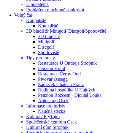
E-podatelna
Prohlášení o ochraně soukromí
Volný čas
Koupaliště
Koupaliště
3D bludiště⁄ Minigolf⁄ Discgolf⁄Sportoviště
3D bludiště
Minigolf
Discgolf
Sportoviště
Tipy pro turisty
Restaurace U Ondřeje Stropník
Penzion Horal
Restaurace Černý Orel
Pivovar Ossegg
Zámeček Chateau Franz
Rodinná hospůdka U Hajných
Penzion Rozcestí - Dlouhá Louka
Autocamp Osek
Informace pro turisty
Naučná stezka
Kultura ⁄ FrýTajm
Společenské centrum Osek
Kulturní dům Stropník
Turistické informační centrum Osek