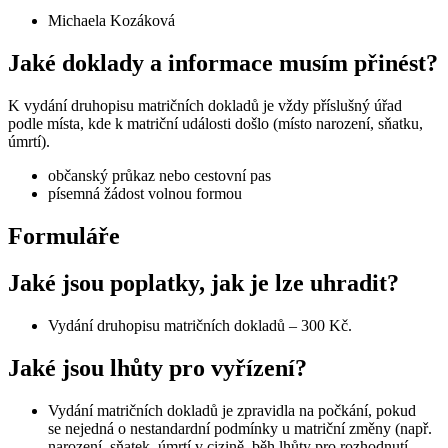
Michaela Kozáková
Jaké doklady a informace musím přinést?
K vydání druhopisu matričních dokladů je vždy příslušný úřad
podle místa, kde k matriční události došlo (místo narození, sňatku,
úmrtí).
občanský průkaz nebo cestovní pas
písemná žádost volnou formou
Formuláře
Jaké jsou poplatky, jak je lze uhradit?
Vydání druhopisu matričních dokladů – 300 Kč.
Jaké jsou lhůty pro vyřízení?
Vydání matričních dokladů je zpravidla na počkání, pokud
se nejedná o nestandardní podmínky u matriční změny (např.
narození, sňatek, úmrtí v cizině, běh lhůty pro rozhodnutí