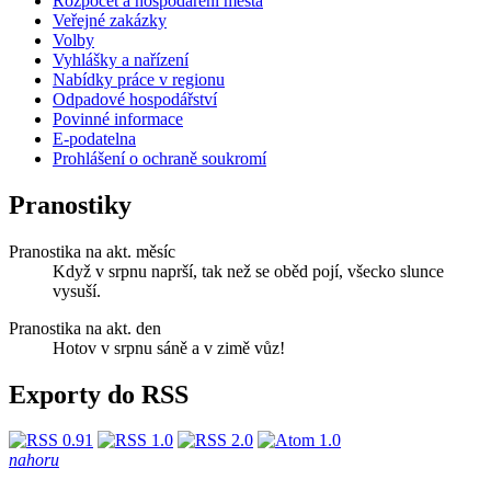
Rozpočet a hospodaření města
Veřejné zakázky
Volby
Vyhlášky a nařízení
Nabídky práce v regionu
Odpadové hospodářství
Povinné informace
E-podatelna
Prohlášení o ochraně soukromí
Pranostiky
Pranostika na akt. měsíc
Když v srpnu naprší, tak než se oběd pojí, všecko slunce
vysuší.
Pranostika na akt. den
Hotov v srpnu sáně a v zimě vůz!
Exporty do RSS
nahoru