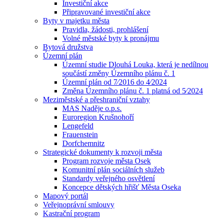
Investiční akce
Připravované investiční akce
Byty v majetku města
Pravidla, žádosti, prohlášení
Volné městské byty k pronájmu
Bytová družstva
Územní plán
Územní studie Dlouhá Louka, která je nedílnou
součástí změny Územního plánu č. 1
Územní plán od 7⁄2016 do 4⁄2024
Změna Územního plánu č. 1 platná od 5⁄2024
Meziměstské a přeshraniční vztahy
MAS Naděje o.p.s.
Euroregion Krušnohoří
Lengefeld
Frauenstein
Dorfchemnitz
Strategické dokumenty k rozvoji města
Program rozvoje města Osek
Komunitní plán sociálních služeb
Standardy veřejného osvětlení
Koncepce dětských hřišť Města Oseka
Mapový portál
Veřejnoprávní smlouvy
Kastrační program