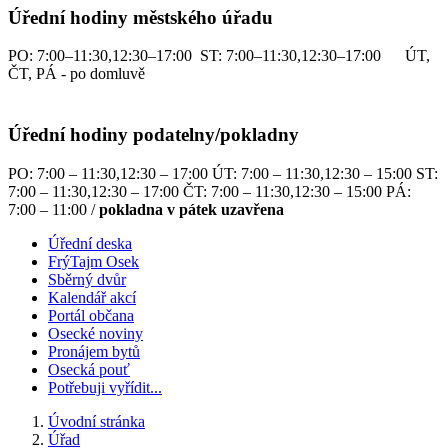
Úřední hodiny městského úřadu
PO: 7:00–11:30,12:30–17:00 ST: 7:00–11:30,12:30–17:00 ÚT,
ČT, PÁ - po domluvě
Úřední hodiny podatelny/pokladny
PO: 7:00 – 11:30,12:30 – 17:00 ÚT: 7:00 – 11:30,12:30 – 15:00 ST:
7:00 – 11:30,12:30 – 17:00 ČT: 7:00 – 11:30,12:30 – 15:00 PÁ:
7:00 – 11:00 /
pokladna v pátek uzavřena
Úřední deska
FrýTajm Osek
Sběrný dvůr
Kalendář akcí
Portál občana
Osecké noviny
Pronájem bytů
Osecká pouť
Potřebuji vyřídit...
Úvodní stránka
Úřad