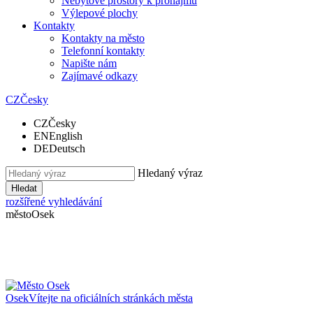
Nebytové prostory k pronájmu
Výlepové plochy
Kontakty
Kontakty na město
Telefonní kontakty
Napište nám
Zajímavé odkazy
CZ
Česky
CZ
Česky
EN
English
DE
Deutsch
Hledaný výraz
Hledat
rozšířené vyhledávání
město
Osek
Osek
Vítejte na oficiálních stránkách města