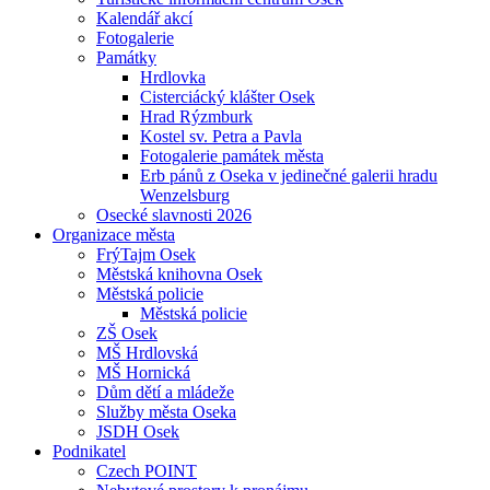
Kalendář akcí
Fotogalerie
Památky
Hrdlovka
Cisterciácký klášter Osek
Hrad Rýzmburk
Kostel sv. Petra a Pavla
Fotogalerie památek města
Erb pánů z Oseka v jedinečné galerii hradu
Wenzelsburg
Osecké slavnosti 2026
Organizace města
FrýTajm Osek
Městská knihovna Osek
Městská policie
Městská policie
ZŠ Osek
MŠ Hrdlovská
MŠ Hornická
Dům dětí a mládeže
Služby města Oseka
JSDH Osek
Podnikatel
Czech POINT