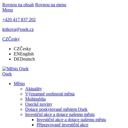
Rovnou na obsah
Rovnou na menu
Menu
+420 417 837 202
krtkova@osek.cz
CZ
Česky
CZ
Česky
EN
English
DE
Deutsch
Osek
Město
Aktuality
Významné osobnosti města
Multimédia
Osecké noviny
Dotace poskytované městem Osek
Investiční akce a dotace našemu městu
Investiční akce a dotace našemu městu
Připravované investiční akce