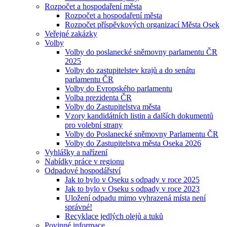
Rozpočet a hospodaření města
Rozpočet a hospodaření města
Rozpočet příspěvkových organizací Města Osek
Veřejné zakázky
Volby
Volby do poslanecké sněmovny parlamentu ČR
2025
Volby do zastupitelstev krajů a do senátu
parlamentu ČR
Volby do Evropského parlamentu
Volba prezidenta ČR
Volby do Zastupitelstva města
Vzory kandidátních listin a dalších dokumentů
pro volební strany
Volby do Poslanecké sněmovny Parlamentu ČR
Volby do Zastupitelstva města Oseka 2026
Vyhlášky a nařízení
Nabídky práce v regionu
Odpadové hospodářství
Jak to bylo v Oseku s odpady v roce 2025
Jak to bylo v Oseku s odpady v roce 2023
Uložení odpadu mimo vyhrazená místa není
správné!
Recyklace jedlých olejů a tuků
Povinné informace