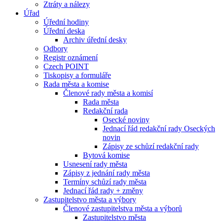
Ztráty a nálezy
Úřad
Úřední hodiny
Úřední deska
Archiv úřední desky
Odbory
Registr oznámení
Czech POINT
Tiskopisy a formuláře
Rada města a komise
Členové rady města a komisí
Rada města
Redakční rada
Osecké noviny
Jednací řád redakční rady Oseckých
novin
Zápisy ze schůzí redakční rady
Bytová komise
Usnesení rady města
Zápisy z jednání rady města
Termíny schůzí rady města
Jednací řád rady + změny
Zastupitelstvo města a výbory
Členové zastupitelstva města a výborů
Zastupitelstvo města