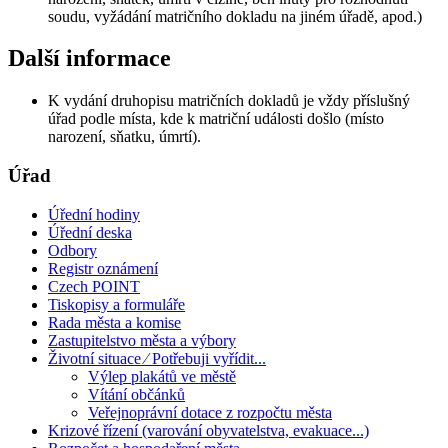
soudu, vyžádání matričního dokladu na jiném úřadě, apod.)
Další informace
K vydání druhopisu matričních dokladů je vždy příslušný
úřad podle místa, kde k matriční události došlo (místo
narození, sňatku, úmrtí).
Úřad
Úřední hodiny
Úřední deska
Odbory
Registr oznámení
Czech POINT
Tiskopisy a formuláře
Rada města a komise
Zastupitelstvo města a výbory
Životní situace ⁄ Potřebuji vyřídit...
Výlep plakátů ve městě
Vítání občánků
Veřejnoprávní dotace z rozpočtu města
Krizové řízení (varování obyvatelstva, evakuace...)