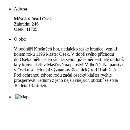
Adresa
Městský úřad Osek
Zahradní 246
Osek, 41705
O obci
V podhůří Krušných hor, nedaleko saské hranice, vznikl
kolem roku 1196 klášter Osek. V době svého příchodu
do Oseka měli cisterciáci za sebou již téměř šestileté období,
kdy konvent žil v Mašťově na panství Milhoštů. Na panství
v Oseku se jich ujal významný šlechtický rod Hrabišiců.
Pod ochranou tohoto rodu začal osecký klášter rychle
prosperovat. Jedním z jeho nejslavnějších období se stala
30. léta 13. století.