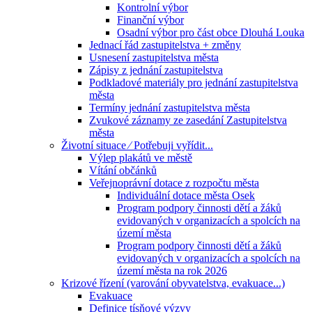
Kontrolní výbor
Finanční výbor
Osadní výbor pro část obce Dlouhá Louka
Jednací řád zastupitelstva + změny
Usnesení zastupitelstva města
Zápisy z jednání zastupitelstva
Podkladové materiály pro jednání zastupitelstva
města
Termíny jednání zastupitelstva města
Zvukové záznamy ze zasedání Zastupitelstva
města
Životní situace ⁄ Potřebuji vyřídit...
Výlep plakátů ve městě
Vítání občánků
Veřejnoprávní dotace z rozpočtu města
Individuální dotace města Osek
Program podpory činnosti dětí a žáků
evidovaných v organizacích a spolcích na
území města
Program podpory činnosti dětí a žáků
evidovaných v organizacích a spolcích na
území města na rok 2026
Krizové řízení (varování obyvatelstva, evakuace...)
Evakuace
Definice tísňové výzvy