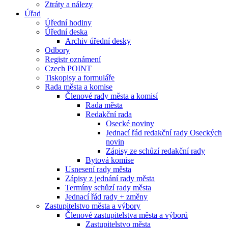
Ztráty a nálezy
Úřad
Úřední hodiny
Úřední deska
Archiv úřední desky
Odbory
Registr oznámení
Czech POINT
Tiskopisy a formuláře
Rada města a komise
Členové rady města a komisí
Rada města
Redakční rada
Osecké noviny
Jednací řád redakční rady Oseckých
novin
Zápisy ze schůzí redakční rady
Bytová komise
Usnesení rady města
Zápisy z jednání rady města
Termíny schůzí rady města
Jednací řád rady + změny
Zastupitelstvo města a výbory
Členové zastupitelstva města a výborů
Zastupitelstvo města