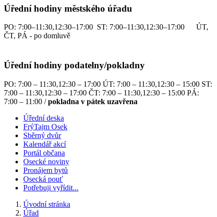
Úřední hodiny městského úřadu
PO: 7:00–11:30,12:30–17:00 ST: 7:00–11:30,12:30–17:00 ÚT,
ČT, PÁ - po domluvě
Úřední hodiny podatelny/pokladny
PO: 7:00 – 11:30,12:30 – 17:00 ÚT: 7:00 – 11:30,12:30 – 15:00 ST:
7:00 – 11:30,12:30 – 17:00 ČT: 7:00 – 11:30,12:30 – 15:00 PÁ:
7:00 – 11:00 /
pokladna v pátek uzavřena
Úřední deska
FrýTajm Osek
Sběrný dvůr
Kalendář akcí
Portál občana
Osecké noviny
Pronájem bytů
Osecká pouť
Potřebuji vyřídit...
Úvodní stránka
Úřad