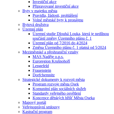
Investiční akce
Připravované investiční akce
Byty v majetku města
Pravidla, žádosti, prohlášení
Volné městské byty k pronájmu
Bytová družstva
Územní plán
Územní studie Dlouhá Louka, která je nedílnou
součástí změny Územního plánu č. 1
Územní plán od 7⁄2016 do 4⁄2024
Změna Územního plánu č. 1 platná od 5⁄2024
Meziměstské a přeshraniční vztahy
MAS Naděje o.p.s.
Euroregion Krušnohoří
Lengefeld
Frauenstein
Dorfchemnitz
Strategické dokumenty k rozvoji města
Program rozvoje města Osek
Komunitní plán sociálních služeb
Standardy veřejného osvětlení
Koncepce dětských hřišť Města Oseka
Mapový portál
Veřejnoprávní smlouvy
Kastrační program