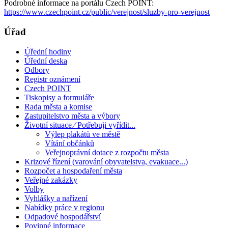
Podrobné informace na portálu Czech POINT:
https://www.czechpoint.cz/public/verejnost/sluzby-pro-verejnost
Úřad
Úřední hodiny
Úřední deska
Odbory
Registr oznámení
Czech POINT
Tiskopisy a formuláře
Rada města a komise
Zastupitelstvo města a výbory
Životní situace ⁄ Potřebuji vyřídit...
Výlep plakátů ve městě
Vítání občánků
Veřejnoprávní dotace z rozpočtu města
Krizové řízení (varování obyvatelstva, evakuace...)
Rozpočet a hospodaření města
Veřejné zakázky
Volby
Vyhlášky a nařízení
Nabídky práce v regionu
Odpadové hospodářství
Povinné informace