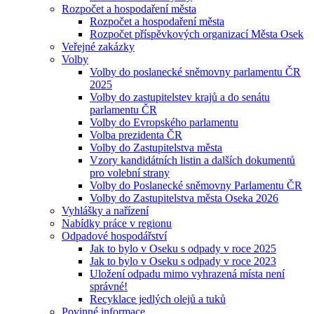
Rozpočet a hospodaření města
Rozpočet a hospodaření města
Rozpočet příspěvkových organizací Města Osek
Veřejné zakázky
Volby
Volby do poslanecké sněmovny parlamentu ČR
2025
Volby do zastupitelstev krajů a do senátu
parlamentu ČR
Volby do Evropského parlamentu
Volba prezidenta ČR
Volby do Zastupitelstva města
Vzory kandidátních listin a dalších dokumentů
pro volební strany
Volby do Poslanecké sněmovny Parlamentu ČR
Volby do Zastupitelstva města Oseka 2026
Vyhlášky a nařízení
Nabídky práce v regionu
Odpadové hospodářství
Jak to bylo v Oseku s odpady v roce 2025
Jak to bylo v Oseku s odpady v roce 2023
Uložení odpadu mimo vyhrazená místa není
správné!
Recyklace jedlých olejů a tuků
Povinné informace