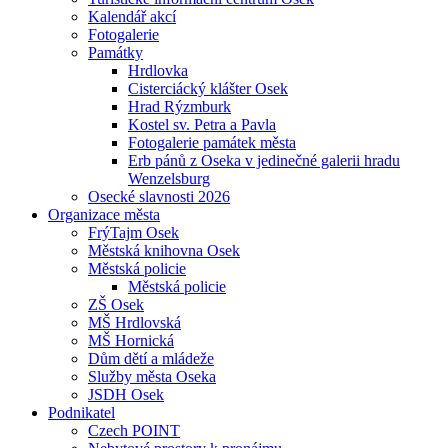
Kalendář akcí
Fotogalerie
Památky
Hrdlovka
Cisterciácký klášter Osek
Hrad Rýzmburk
Kostel sv. Petra a Pavla
Fotogalerie památek města
Erb pánů z Oseka v jedinečné galerii hradu
Wenzelsburg
Osecké slavnosti 2026
Organizace města
FrýTajm Osek
Městská knihovna Osek
Městská policie
Městská policie
ZŠ Osek
MŠ Hrdlovská
MŠ Hornická
Dům dětí a mládeže
Služby města Oseka
JSDH Osek
Podnikatel
Czech POINT