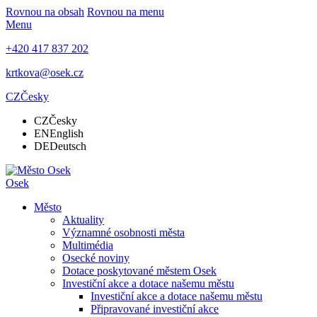
Rovnou na obsah
Rovnou na menu
Menu
+420 417 837 202
krtkova@osek.cz
CZ
Česky
CZ
Česky
EN
English
DE
Deutsch
Osek
Město
Aktuality
Významné osobnosti města
Multimédia
Osecké noviny
Dotace poskytované městem Osek
Investiční akce a dotace našemu městu
Investiční akce a dotace našemu městu
Připravované investiční akce