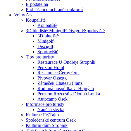
E-podatelna
Prohlášení o ochraně soukromí
Volný čas
Koupaliště
Koupaliště
3D bludiště⁄ Minigolf⁄ Discgolf⁄Sportoviště
3D bludiště
Minigolf
Discgolf
Sportoviště
Tipy pro turisty
Restaurace U Ondřeje Stropník
Penzion Horal
Restaurace Černý Orel
Pivovar Ossegg
Zámeček Chateau Franz
Rodinná hospůdka U Hajných
Penzion Rozcestí - Dlouhá Louka
Autocamp Osek
Informace pro turisty
Naučná stezka
Kultura ⁄ FrýTajm
Společenské centrum Osek
Kulturní dům Stropník
Turistické informační centrum Osek