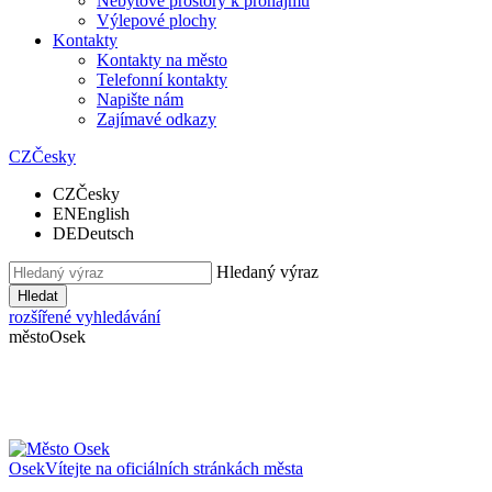
Nebytové prostory k pronájmu
Výlepové plochy
Kontakty
Kontakty na město
Telefonní kontakty
Napište nám
Zajímavé odkazy
CZ
Česky
CZ
Česky
EN
English
DE
Deutsch
Hledaný výraz
Hledat
rozšířené vyhledávání
město
Osek
Osek
Vítejte na oficiálních stránkách města