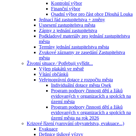
Kontrolní výbor
Finanční výbor
Osadní výbor pro část obce Dlouhá Louka
Jednací řád zastupitelstva + změny
Usnesení zastupitelstva města
Zápisy z jednání zastupitelstva
Podkladové materiály pro jednání zastupitelstva
města
Termíny jednání zastupitelstva města
Zvukové záznamy ze zasedání Zastupitelstva
města
Životní situace ⁄ Potřebuji vyřídit...
Výlep plakátů ve městě
Vítání občánků
Veřejnoprávní dotace z rozpočtu města
Individuální dotace města Osek
Program podpory činnosti dětí a žáků
evidovaných v organizacích a spolcích na
území města
Program podpory činnosti dětí a žáků
evidovaných v organizacích a spolcích na
území města na rok 2026
Krizové řízení (varování obyvatelstva, evakuace...)
Evakuace
Definice tísňové výzvy