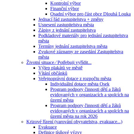
Kontrolní výbor
Finanční výbor
Osadní výbor pro část obce Dlouhá Louka
Jednací řád zastupitelstva + změny
Usnesení zastupitelstva města
Zápisy z jednání zastupitelstva
Podkladové materiály pro jednání zastupitelstva
města
Termíny jednání zastupitelstva města
Zvukové záznamy ze zasedání Zastupitelstva
města
Životní situace ⁄ Potřebuji vyřídit...
Výlep plakátů ve městě
Vítání občánků
Veřejnoprávní dotace z rozpočtu města
Individuální dotace města Osek
Program podpory činnosti dětí a žáků
evidovaných v organizacích a spolcích na
území města
Program podpory činnosti dětí a žáků
evidovaných v organizacích a spolcích na
území města na rok 2026
Krizové řízení (varování obyvatelstva, evakuace...)
Evakuace
Definice tísňové výzvy