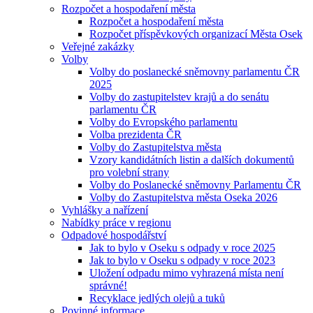
Rozpočet a hospodaření města
Rozpočet a hospodaření města
Rozpočet příspěvkových organizací Města Osek
Veřejné zakázky
Volby
Volby do poslanecké sněmovny parlamentu ČR
2025
Volby do zastupitelstev krajů a do senátu
parlamentu ČR
Volby do Evropského parlamentu
Volba prezidenta ČR
Volby do Zastupitelstva města
Vzory kandidátních listin a dalších dokumentů
pro volební strany
Volby do Poslanecké sněmovny Parlamentu ČR
Volby do Zastupitelstva města Oseka 2026
Vyhlášky a nařízení
Nabídky práce v regionu
Odpadové hospodářství
Jak to bylo v Oseku s odpady v roce 2025
Jak to bylo v Oseku s odpady v roce 2023
Uložení odpadu mimo vyhrazená místa není
správné!
Recyklace jedlých olejů a tuků
Povinné informace