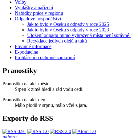
Volby
Vyhlášky a nařízení
Nabídky práce v regionu
Odpadové hospodářství
Jak to bylo v Oseku s odpady v roce 2025
Jak to bylo v Oseku s odpady v roce 2023
Uložení odpadu mimo vyhrazená místa není správné!
Recyklace jedlých olejů a tuků
Povinné informace
E-podatelna
Prohlášení o ochraně soukromí
Pranostiky
Pranostika na akt. měsíc
Srpen k zimě hledí a rád vodu cedí.
Pranostika na akt. den
Málo plodů v srpnu, málo včel z jara.
Exporty do RSS
nahoru