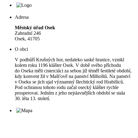
Adresa
Městský úřad Osek
Zahradní 246
Osek, 41705
O obci
V podhůří Krušných hor, nedaleko saské hranice, vznikl
kolem roku 1196 klášter Osek. V době svého příchodu
do Oseka měli cisterciáci za sebou již téměř šestileté období,
kdy konvent žil v Mašťově na panství Milhoštů. Na panství
v Oseku se jich ujal významný šlechtický rod Hrabišiců.
Pod ochranou tohoto rodu začal osecký klášter rychle
prosperovat. Jedním z jeho nejslavnějších období se stala
30. léta 13. století.