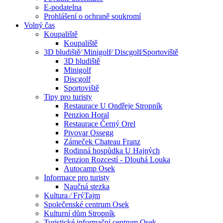
E-podatelna
Prohlášení o ochraně soukromí
Volný čas
Koupaliště
Koupaliště
3D bludiště⁄ Minigolf⁄ Discgolf⁄Sportoviště
3D bludiště
Minigolf
Discgolf
Sportoviště
Tipy pro turisty
Restaurace U Ondřeje Stropník
Penzion Horal
Restaurace Černý Orel
Pivovar Ossegg
Zámeček Chateau Franz
Rodinná hospůdka U Hajných
Penzion Rozcestí - Dlouhá Louka
Autocamp Osek
Informace pro turisty
Naučná stezka
Kultura ⁄ FrýTajm
Společenské centrum Osek
Kulturní dům Stropník
Turistické informační centrum Osek