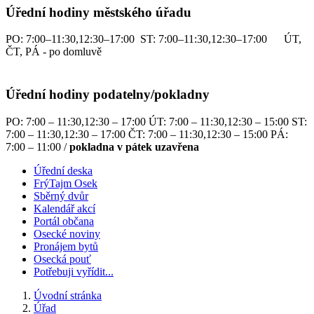
Úřední hodiny městského úřadu
PO: 7:00–11:30,12:30–17:00 ST: 7:00–11:30,12:30–17:00 ÚT,
ČT, PÁ - po domluvě
Úřední hodiny podatelny/pokladny
PO: 7:00 – 11:30,12:30 – 17:00 ÚT: 7:00 – 11:30,12:30 – 15:00 ST:
7:00 – 11:30,12:30 – 17:00 ČT: 7:00 – 11:30,12:30 – 15:00 PÁ:
7:00 – 11:00 /
pokladna v pátek uzavřena
Úřední deska
FrýTajm Osek
Sběrný dvůr
Kalendář akcí
Portál občana
Osecké noviny
Pronájem bytů
Osecká pouť
Potřebuji vyřídit...
Úvodní stránka
Úřad