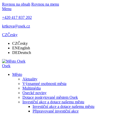
Rovnou na obsah
Rovnou na menu
Menu
+420 417 837 202
krtkova@osek.cz
CZ
Česky
CZ
Česky
EN
English
DE
Deutsch
Osek
Město
Aktuality
Významné osobnosti města
Multimédia
Osecké noviny
Dotace poskytované městem Osek
Investiční akce a dotace našemu městu
Investiční akce a dotace našemu městu
Připravované investiční akce