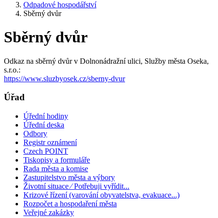
Odpadové hospodářství
Sběrný dvůr
Sběrný dvůr
Odkaz na sběrný dvůr v Dolnonádražní ulici, Služby města Oseka,
s.r.o.:
https://www.sluzbyosek.cz/sberny-dvur
Úřad
Úřední hodiny
Úřední deska
Odbory
Registr oznámení
Czech POINT
Tiskopisy a formuláře
Rada města a komise
Zastupitelstvo města a výbory
Životní situace ⁄ Potřebuji vyřídit...
Krizové řízení (varování obyvatelstva, evakuace...)
Rozpočet a hospodaření města
Veřejné zakázky