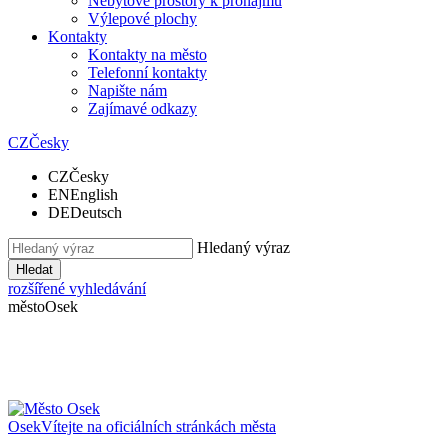
Nebytové prostory k pronájmu
Výlepové plochy
Kontakty
Kontakty na město
Telefonní kontakty
Napište nám
Zajímavé odkazy
CZ
Česky
CZ
Česky
EN
English
DE
Deutsch
Hledaný výraz
Hledat
rozšířené vyhledávání
město
Osek
Osek
Vítejte na oficiálních stránkách města