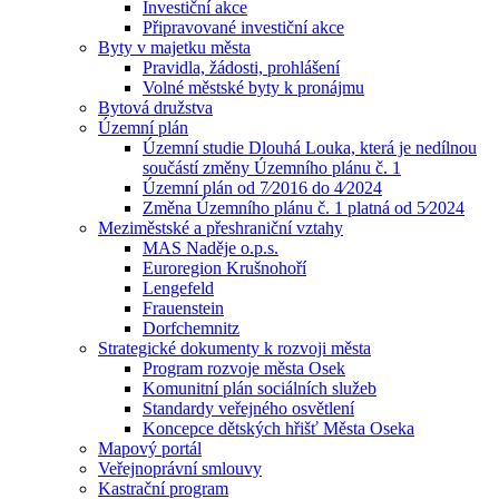
Investiční akce
Připravované investiční akce
Byty v majetku města
Pravidla, žádosti, prohlášení
Volné městské byty k pronájmu
Bytová družstva
Územní plán
Územní studie Dlouhá Louka, která je nedílnou
součástí změny Územního plánu č. 1
Územní plán od 7⁄2016 do 4⁄2024
Změna Územního plánu č. 1 platná od 5⁄2024
Meziměstské a přeshraniční vztahy
MAS Naděje o.p.s.
Euroregion Krušnohoří
Lengefeld
Frauenstein
Dorfchemnitz
Strategické dokumenty k rozvoji města
Program rozvoje města Osek
Komunitní plán sociálních služeb
Standardy veřejného osvětlení
Koncepce dětských hřišť Města Oseka
Mapový portál
Veřejnoprávní smlouvy
Kastrační program