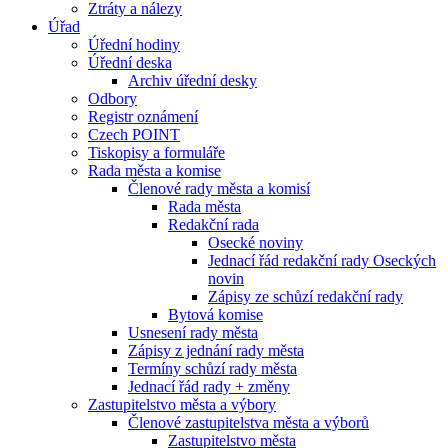
Ztráty a nálezy
Úřad
Úřední hodiny
Úřední deska
Archiv úřední desky
Odbory
Registr oznámení
Czech POINT
Tiskopisy a formuláře
Rada města a komise
Členové rady města a komisí
Rada města
Redakční rada
Osecké noviny
Jednací řád redakční rady Oseckých
novin
Zápisy ze schůzí redakční rady
Bytová komise
Usnesení rady města
Zápisy z jednání rady města
Termíny schůzí rady města
Jednací řád rady + změny
Zastupitelstvo města a výbory
Členové zastupitelstva města a výborů
Zastupitelstvo města