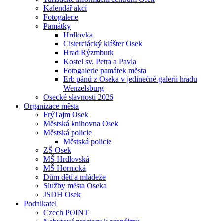
Kalendář akcí
Fotogalerie
Památky
Hrdlovka
Cisterciácký klášter Osek
Hrad Rýzmburk
Kostel sv. Petra a Pavla
Fotogalerie památek města
Erb pánů z Oseka v jedinečné galerii hradu
Wenzelsburg
Osecké slavnosti 2026
Organizace města
FrýTajm Osek
Městská knihovna Osek
Městská policie
Městská policie
ZŠ Osek
MŠ Hrdlovská
MŠ Hornická
Dům dětí a mládeže
Služby města Oseka
JSDH Osek
Podnikatel
Czech POINT