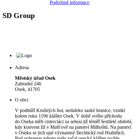
Podrobné informace
SD Group
Adresa
Městský úřad Osek
Zahradní 246
Osek, 41705
O obci
V podhůří Krušných hor, nedaleko saské hranice, vznikl
kolem roku 1196 klášter Osek. V době svého příchodu
do Oseka měli cisterciáci za sebou již téměř šestileté období,
kdy konvent žil v Mašťově na panství Milhoštů. Na panství
v Oseku se jich ujal významný šlechtický rod Hrabišiců.
Pod ochranou tohoto rodu začal osecký klášter rychle