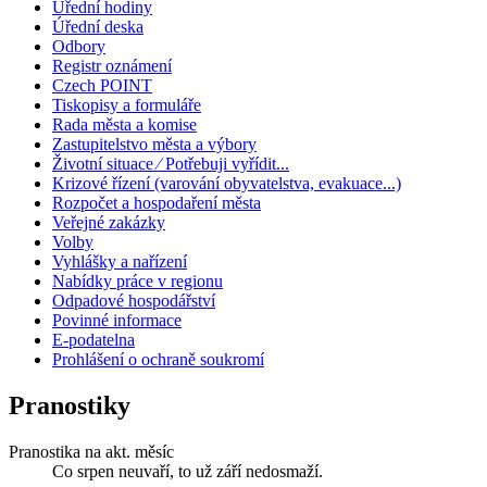
Úřední hodiny
Úřední deska
Odbory
Registr oznámení
Czech POINT
Tiskopisy a formuláře
Rada města a komise
Zastupitelstvo města a výbory
Životní situace ⁄ Potřebuji vyřídit...
Krizové řízení (varování obyvatelstva, evakuace...)
Rozpočet a hospodaření města
Veřejné zakázky
Volby
Vyhlášky a nařízení
Nabídky práce v regionu
Odpadové hospodářství
Povinné informace
E-podatelna
Prohlášení o ochraně soukromí
Pranostiky
Pranostika na akt. měsíc
Co srpen neuvaří, to už září nedosmaží.