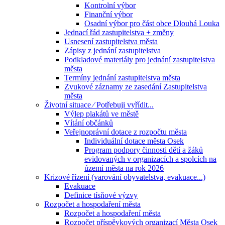
Kontrolní výbor
Finanční výbor
Osadní výbor pro část obce Dlouhá Louka
Jednací řád zastupitelstva + změny
Usnesení zastupitelstva města
Zápisy z jednání zastupitelstva
Podkladové materiály pro jednání zastupitelstva
města
Termíny jednání zastupitelstva města
Zvukové záznamy ze zasedání Zastupitelstva
města
Životní situace ⁄ Potřebuji vyřídit...
Výlep plakátů ve městě
Vítání občánků
Veřejnoprávní dotace z rozpočtu města
Individuální dotace města Osek
Program podpory činnosti dětí a žáků
evidovaných v organizacích a spolcích na
území města na rok 2026
Krizové řízení (varování obyvatelstva, evakuace...)
Evakuace
Definice tísňové výzvy
Rozpočet a hospodaření města
Rozpočet a hospodaření města
Rozpočet příspěvkových organizací Města Osek