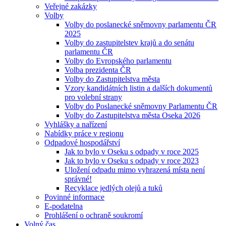
Veřejné zakázky
Volby
Volby do poslanecké sněmovny parlamentu ČR
2025
Volby do zastupitelstev krajů a do senátu
parlamentu ČR
Volby do Evropského parlamentu
Volba prezidenta ČR
Volby do Zastupitelstva města
Vzory kandidátních listin a dalších dokumentů
pro volební strany
Volby do Poslanecké sněmovny Parlamentu ČR
Volby do Zastupitelstva města Oseka 2026
Vyhlášky a nařízení
Nabídky práce v regionu
Odpadové hospodářství
Jak to bylo v Oseku s odpady v roce 2025
Jak to bylo v Oseku s odpady v roce 2023
Uložení odpadu mimo vyhrazená místa není
správné!
Recyklace jedlých olejů a tuků
Povinné informace
E-podatelna
Prohlášení o ochraně soukromí
Volný čas