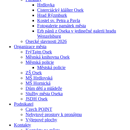
Hrdlovka
Cisterciácký klášter Osek
Hrad Rýzmburk
Kostel sv. Petra a Pavla
Fotogalerie památek města
Erb pánů z Oseka v jedinečné galerii hradu
Wenzelsburg
Osecké slavnosti 2026
Organizace města
FrýTajm Osek
Městská knihovna Osek
Městská policie
Městská policie
ZŠ Osek
MŠ Hrdlovská
MŠ Hornická
Dům dětí a mládeže
Služby města Oseka
JSDH Osek
Podnikatel
Czech POINT
Nebytové prostory k pronájmu
Výlepové plochy
Kontakty