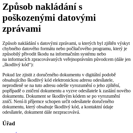
Způsob nakládání s
poškozenými datovými
zprávami
Způsob nakládání s datovými zprávami, u kterých byl zjištěn výskyt
chybného datového formátu nebo počítačového programu, který je
způsobilý přivodit škodu na informačním systému nebo
na informacích zpracovávaných veřejnoprávním původcem (dále jen
„škodlivý kód“):
Pokud lze zjistit z doručeného dokumentu v digitální podobě
obsahujícího škodlivý kód elektronickou adresu odesílatele,
neprodleně se na tuto adresu odešle vyrozumění o jeho zjištění,
popřípadě o zničení dokumentu a vyzve odesílatele k zaslání nového
dokumentu. Dokument se škodlivým kódem se po vyrozumění
zničí. Není-li příjemce schopen určit odesílatele doručeného
dokumentu, který obsahuje škodlivý kód, a kontaktní údaje
odesílatele, dokument dále nezpracovává.
Úřad