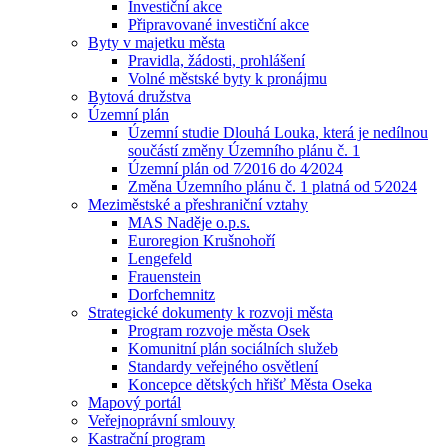
Investiční akce
Připravované investiční akce
Byty v majetku města
Pravidla, žádosti, prohlášení
Volné městské byty k pronájmu
Bytová družstva
Územní plán
Územní studie Dlouhá Louka, která je nedílnou
součástí změny Územního plánu č. 1
Územní plán od 7⁄2016 do 4⁄2024
Změna Územního plánu č. 1 platná od 5⁄2024
Meziměstské a přeshraniční vztahy
MAS Naděje o.p.s.
Euroregion Krušnohoří
Lengefeld
Frauenstein
Dorfchemnitz
Strategické dokumenty k rozvoji města
Program rozvoje města Osek
Komunitní plán sociálních služeb
Standardy veřejného osvětlení
Koncepce dětských hřišť Města Oseka
Mapový portál
Veřejnoprávní smlouvy
Kastrační program