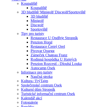
Koupaliště
Koupaliště
3D bludiště⁄ Minigolf⁄ Discgolf⁄Sportoviště
3D bludiště
Minigolf
Discgolf
Sportoviště
Tipy pro turisty
Restaurace U Ondřeje Stropník
Penzion Horal
Restaurace Černý Orel
Pivovar Ossegg
Zámeček Chateau Franz
Rodinná hospůdka U Hajných
Penzion Rozcestí - Dlouhá Louka
Autocamp Osek
Informace pro turisty
Naučná stezka
Kultura ⁄ FrýTajm
Společenské centrum Osek
Kulturní dům Stropník
Turistické informační centrum Osek
Kalendář akcí
Fotogalerie
Památky