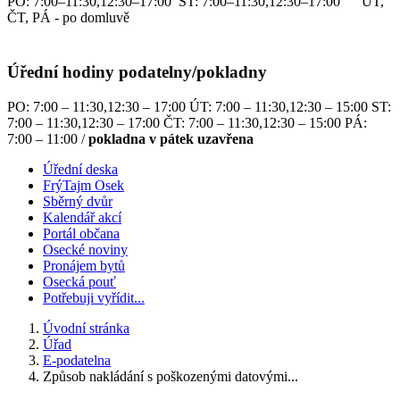
PO: 7:00–11:30,12:30–17:00 ST: 7:00–11:30,12:30–17:00 ÚT,
ČT, PÁ - po domluvě
Úřední hodiny podatelny/pokladny
PO: 7:00 – 11:30,12:30 – 17:00 ÚT: 7:00 – 11:30,12:30 – 15:00 ST:
7:00 – 11:30,12:30 – 17:00 ČT: 7:00 – 11:30,12:30 – 15:00 PÁ:
7:00 – 11:00 /
pokladna v pátek uzavřena
Úřední deska
FrýTajm Osek
Sběrný dvůr
Kalendář akcí
Portál občana
Osecké noviny
Pronájem bytů
Osecká pouť
Potřebuji vyřídit...
Úvodní stránka
Úřad
E-podatelna
Způsob nakládání s poškozenými datovými...