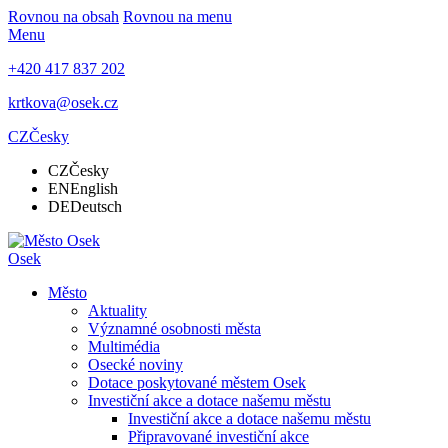
Rovnou na obsah
Rovnou na menu
Menu
+420 417 837 202
krtkova@osek.cz
CZ
Česky
CZ
Česky
EN
English
DE
Deutsch
Osek
Město
Aktuality
Významné osobnosti města
Multimédia
Osecké noviny
Dotace poskytované městem Osek
Investiční akce a dotace našemu městu
Investiční akce a dotace našemu městu
Připravované investiční akce