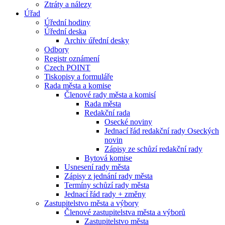
Ztráty a nálezy
Úřad
Úřední hodiny
Úřední deska
Archiv úřední desky
Odbory
Registr oznámení
Czech POINT
Tiskopisy a formuláře
Rada města a komise
Členové rady města a komisí
Rada města
Redakční rada
Osecké noviny
Jednací řád redakční rady Oseckých
novin
Zápisy ze schůzí redakční rady
Bytová komise
Usnesení rady města
Zápisy z jednání rady města
Termíny schůzí rady města
Jednací řád rady + změny
Zastupitelstvo města a výbory
Členové zastupitelstva města a výborů
Zastupitelstvo města