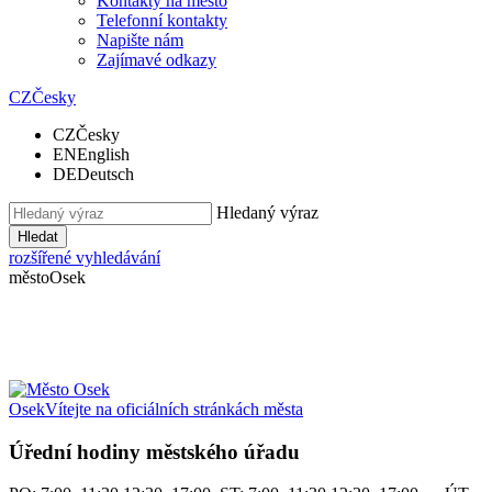
Kontakty na město
Telefonní kontakty
Napište nám
Zajímavé odkazy
CZ
Česky
CZ
Česky
EN
English
DE
Deutsch
Hledaný výraz
Hledat
rozšířené vyhledávání
město
Osek
Osek
Vítejte na oficiálních stránkách města
Úřední hodiny městského úřadu