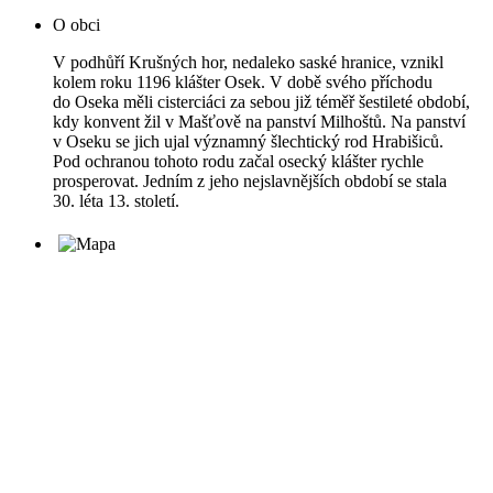
O obci
V podhůří Krušných hor, nedaleko saské hranice, vznikl
kolem roku 1196 klášter Osek. V době svého příchodu
do Oseka měli cisterciáci za sebou již téměř šestileté období,
kdy konvent žil v Mašťově na panství Milhoštů. Na panství
v Oseku se jich ujal významný šlechtický rod Hrabišiců.
Pod ochranou tohoto rodu začal osecký klášter rychle
prosperovat. Jedním z jeho nejslavnějších období se stala
30. léta 13. století.