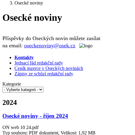
Osecké noviny
Osecké noviny
Příspěvky do Oseckých novin můžete zasílat
na email:
oseckenoviny@osek.cz
Kontakty
Jednací řád redakční rady
Ceník inzerce v Oseckých novinách
Zápisy ze schůzí redakční rady
Kategorie
2024
Osecké noviny - říjen 2024
ON web 10 24.pdf
Typ souboru: PDF dokument, Velikost: 1,92 MB