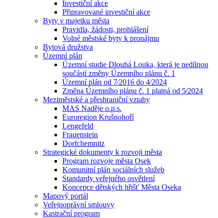
Investiční akce
Připravované investiční akce
Byty v majetku města
Pravidla, žádosti, prohlášení
Volné městské byty k pronájmu
Bytová družstva
Územní plán
Územní studie Dlouhá Louka, která je nedílnou
součástí změny Územního plánu č. 1
Územní plán od 7⁄2016 do 4⁄2024
Změna Územního plánu č. 1 platná od 5⁄2024
Meziměstské a přeshraniční vztahy
MAS Naděje o.p.s.
Euroregion Krušnohoří
Lengefeld
Frauenstein
Dorfchemnitz
Strategické dokumenty k rozvoji města
Program rozvoje města Osek
Komunitní plán sociálních služeb
Standardy veřejného osvětlení
Koncepce dětských hřišť Města Oseka
Mapový portál
Veřejnoprávní smlouvy
Kastrační program