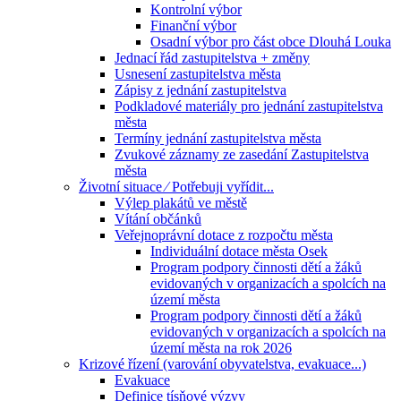
Kontrolní výbor
Finanční výbor
Osadní výbor pro část obce Dlouhá Louka
Jednací řád zastupitelstva + změny
Usnesení zastupitelstva města
Zápisy z jednání zastupitelstva
Podkladové materiály pro jednání zastupitelstva
města
Termíny jednání zastupitelstva města
Zvukové záznamy ze zasedání Zastupitelstva
města
Životní situace ⁄ Potřebuji vyřídit...
Výlep plakátů ve městě
Vítání občánků
Veřejnoprávní dotace z rozpočtu města
Individuální dotace města Osek
Program podpory činnosti dětí a žáků
evidovaných v organizacích a spolcích na
území města
Program podpory činnosti dětí a žáků
evidovaných v organizacích a spolcích na
území města na rok 2026
Krizové řízení (varování obyvatelstva, evakuace...)
Evakuace
Definice tísňové výzvy