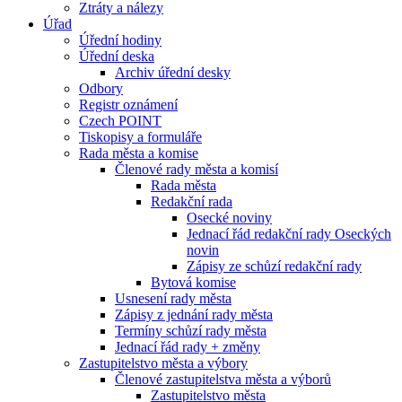
Ztráty a nálezy
Úřad
Úřední hodiny
Úřední deska
Archiv úřední desky
Odbory
Registr oznámení
Czech POINT
Tiskopisy a formuláře
Rada města a komise
Členové rady města a komisí
Rada města
Redakční rada
Osecké noviny
Jednací řád redakční rady Oseckých
novin
Zápisy ze schůzí redakční rady
Bytová komise
Usnesení rady města
Zápisy z jednání rady města
Termíny schůzí rady města
Jednací řád rady + změny
Zastupitelstvo města a výbory
Členové zastupitelstva města a výborů
Zastupitelstvo města