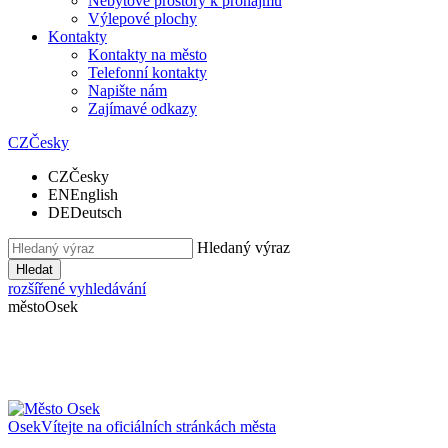
Nebytové prostory k pronájmu
Výlepové plochy
Kontakty
Kontakty na město
Telefonní kontakty
Napište nám
Zajímavé odkazy
CZ
Česky
CZ
Česky
EN
English
DE
Deutsch
Hledaný výraz
Hledat
rozšířené vyhledávání
město
Osek
Osek
Vítejte na oficiálních stránkách města