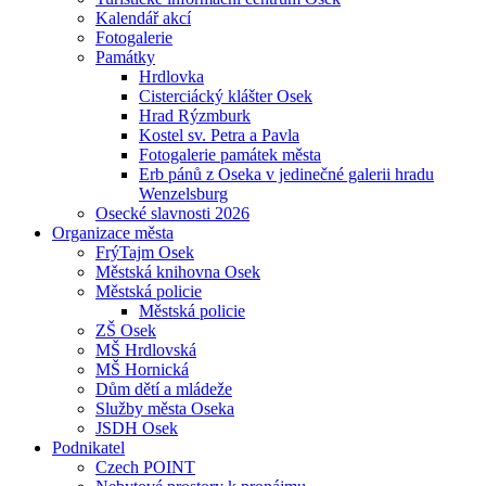
Kalendář akcí
Fotogalerie
Památky
Hrdlovka
Cisterciácký klášter Osek
Hrad Rýzmburk
Kostel sv. Petra a Pavla
Fotogalerie památek města
Erb pánů z Oseka v jedinečné galerii hradu
Wenzelsburg
Osecké slavnosti 2026
Organizace města
FrýTajm Osek
Městská knihovna Osek
Městská policie
Městská policie
ZŠ Osek
MŠ Hrdlovská
MŠ Hornická
Dům dětí a mládeže
Služby města Oseka
JSDH Osek
Podnikatel
Czech POINT