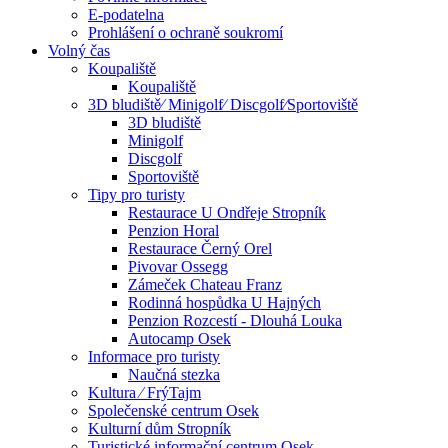
E-podatelna
Prohlášení o ochraně soukromí
Volný čas
Koupaliště
Koupaliště
3D bludiště⁄ Minigolf⁄ Discgolf⁄Sportoviště
3D bludiště
Minigolf
Discgolf
Sportoviště
Tipy pro turisty
Restaurace U Ondřeje Stropník
Penzion Horal
Restaurace Černý Orel
Pivovar Ossegg
Zámeček Chateau Franz
Rodinná hospůdka U Hajných
Penzion Rozcestí - Dlouhá Louka
Autocamp Osek
Informace pro turisty
Naučná stezka
Kultura ⁄ FrýTajm
Společenské centrum Osek
Kulturní dům Stropník
Turistické informační centrum Osek