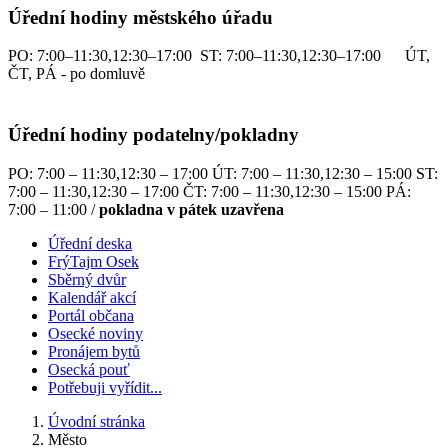
Úřední hodiny městského úřadu
PO: 7:00–11:30,12:30–17:00 ST: 7:00–11:30,12:30–17:00 ÚT,
ČT, PÁ - po domluvě
Úřední hodiny podatelny/pokladny
PO: 7:00 – 11:30,12:30 – 17:00 ÚT: 7:00 – 11:30,12:30 – 15:00 ST:
7:00 – 11:30,12:30 – 17:00 ČT: 7:00 – 11:30,12:30 – 15:00 PÁ:
7:00 – 11:00 /
pokladna v pátek uzavřena
Úřední deska
FrýTajm Osek
Sběrný dvůr
Kalendář akcí
Portál občana
Osecké noviny
Pronájem bytů
Osecká pouť
Potřebuji vyřídit...
Úvodní stránka
Město