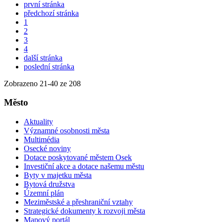
první stránka
předchozí stránka
1
2
3
4
další stránka
poslední stránka
Zobrazeno
21
-
40
ze 208
Město
Aktuality
Významné osobnosti města
Multimédia
Osecké noviny
Dotace poskytované městem Osek
Investiční akce a dotace našemu městu
Byty v majetku města
Bytová družstva
Územní plán
Meziměstské a přeshraniční vztahy
Strategické dokumenty k rozvoji města
Mapový portál