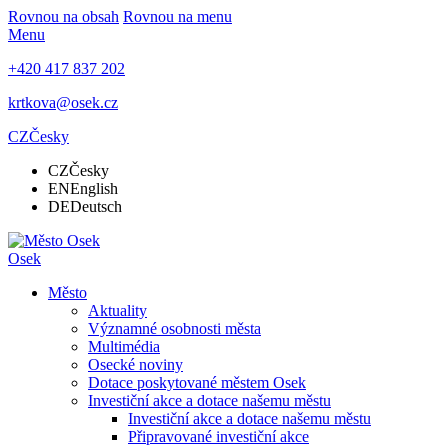
Rovnou na obsah
Rovnou na menu
Menu
+420 417 837 202
krtkova@osek.cz
CZ
Česky
CZ
Česky
EN
English
DE
Deutsch
Osek
Město
Aktuality
Významné osobnosti města
Multimédia
Osecké noviny
Dotace poskytované městem Osek
Investiční akce a dotace našemu městu
Investiční akce a dotace našemu městu
Připravované investiční akce