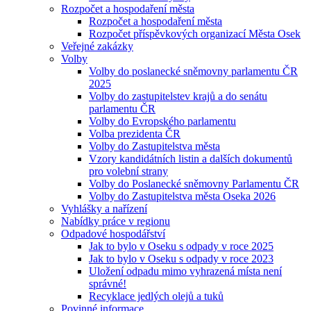
Rozpočet a hospodaření města
Rozpočet a hospodaření města
Rozpočet příspěvkových organizací Města Osek
Veřejné zakázky
Volby
Volby do poslanecké sněmovny parlamentu ČR
2025
Volby do zastupitelstev krajů a do senátu
parlamentu ČR
Volby do Evropského parlamentu
Volba prezidenta ČR
Volby do Zastupitelstva města
Vzory kandidátních listin a dalších dokumentů
pro volební strany
Volby do Poslanecké sněmovny Parlamentu ČR
Volby do Zastupitelstva města Oseka 2026
Vyhlášky a nařízení
Nabídky práce v regionu
Odpadové hospodářství
Jak to bylo v Oseku s odpady v roce 2025
Jak to bylo v Oseku s odpady v roce 2023
Uložení odpadu mimo vyhrazená místa není
správné!
Recyklace jedlých olejů a tuků
Povinné informace