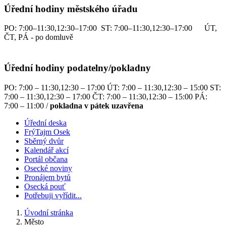
Úřední hodiny městského úřadu
PO: 7:00–11:30,12:30–17:00 ST: 7:00–11:30,12:30–17:00 ÚT,
ČT, PÁ - po domluvě
Úřední hodiny podatelny/pokladny
PO: 7:00 – 11:30,12:30 – 17:00 ÚT: 7:00 – 11:30,12:30 – 15:00 ST:
7:00 – 11:30,12:30 – 17:00 ČT: 7:00 – 11:30,12:30 – 15:00 PÁ:
7:00 – 11:00 /
pokladna v pátek uzavřena
Úřední deska
FrýTajm Osek
Sběrný dvůr
Kalendář akcí
Portál občana
Osecké noviny
Pronájem bytů
Osecká pouť
Potřebuji vyřídit...
Úvodní stránka
Město