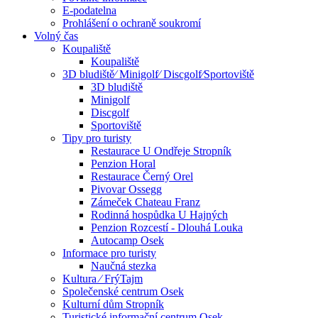
E-podatelna
Prohlášení o ochraně soukromí
Volný čas
Koupaliště
Koupaliště
3D bludiště⁄ Minigolf⁄ Discgolf⁄Sportoviště
3D bludiště
Minigolf
Discgolf
Sportoviště
Tipy pro turisty
Restaurace U Ondřeje Stropník
Penzion Horal
Restaurace Černý Orel
Pivovar Ossegg
Zámeček Chateau Franz
Rodinná hospůdka U Hajných
Penzion Rozcestí - Dlouhá Louka
Autocamp Osek
Informace pro turisty
Naučná stezka
Kultura ⁄ FrýTajm
Společenské centrum Osek
Kulturní dům Stropník
Turistické informační centrum Osek