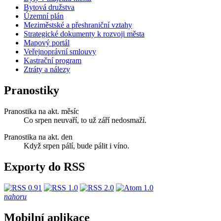
Bytová družstva
Územní plán
Meziměstské a přeshraniční vztahy
Strategické dokumenty k rozvoji města
Mapový portál
Veřejnoprávní smlouvy
Kastrační program
Ztráty a nálezy
Pranostiky
Pranostika na akt. měsíc
Co srpen neuvaří, to už září nedosmaží.
Pranostika na akt. den
Když srpen pálí, bude pálit i víno.
Exporty do RSS
nahoru
Mobilní aplikace