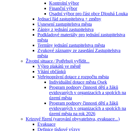
Kontrolní výbor
Finanční výbor
Osadní výbor pro část obce Dlouhá Louka
Jednací řád zastupitelstva + změny
Usnesení zastupitelstva města
Zápisy z jednání zastupitelstva
Podkladové materiály pro jednání zastupitelstva
města
Termíny jednání zastupitelstva města
Zvukové záznamy ze zasedání Zastupitelstva
města
Životní situace ⁄ Potřebuji vyřídit...
Výlep plakátů ve městě
Vítání občánků
Veřejnoprávní dotace z rozpočtu města
Individuální dotace města Osek
Program podpory činnosti dětí a žáků
evidovaných v organizacích a spolcích na
území města
Program podpory činnosti dětí a žáků
evidovaných v organizacích a spolcích na
území města na rok 2026
Krizové řízení (varování obyvatelstva, evakuace...)
Evakuace
Definice tísňové výzvy