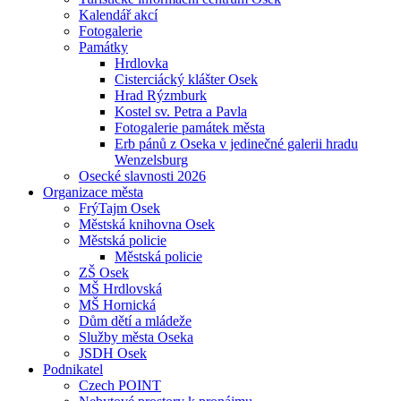
Kalendář akcí
Fotogalerie
Památky
Hrdlovka
Cisterciácký klášter Osek
Hrad Rýzmburk
Kostel sv. Petra a Pavla
Fotogalerie památek města
Erb pánů z Oseka v jedinečné galerii hradu
Wenzelsburg
Osecké slavnosti 2026
Organizace města
FrýTajm Osek
Městská knihovna Osek
Městská policie
Městská policie
ZŠ Osek
MŠ Hrdlovská
MŠ Hornická
Dům dětí a mládeže
Služby města Oseka
JSDH Osek
Podnikatel
Czech POINT