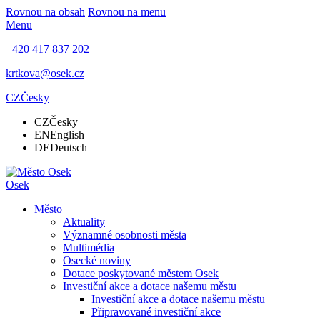
Rovnou na obsah
Rovnou na menu
Menu
+420 417 837 202
krtkova@osek.cz
CZ
Česky
CZ
Česky
EN
English
DE
Deutsch
Osek
Město
Aktuality
Významné osobnosti města
Multimédia
Osecké noviny
Dotace poskytované městem Osek
Investiční akce a dotace našemu městu
Investiční akce a dotace našemu městu
Připravované investiční akce