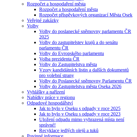
Rozpočet a hospodaření města
Rozpočet a hospodaření města
Rozpočet příspěvkových organizací Města Osek
Veřejné zakázky
Volby
Volby do poslanecké sněmovny parlamentu ČR
2025
Volby do zastupitelstev krajů a do senátu
parlamentu ČR
Volby do Evropského parlamentu
Volba prezidenta ČR
Volby do Zastupitelstva města
Vzory kandidátních listin a dalších dokumentů
pro volební strany
Volby do Poslanecké sněmovny Parlamentu ČR
Volby do Zastupitelstva města Oseka 2026
Vyhlášky a nařízení
Nabídky práce v regionu
Odpadové hospodářství
Jak to bylo v Oseku s odpady v roce 2025
Jak to bylo v Oseku s odpady v roce 2023
Uložení odpadu mimo vyhrazená místa není
správné!
Recyklace jedlých olejů a tuků
Povinné informace