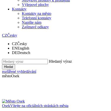
Nebytové prostory k pronájmu
Výlepové plochy
Kontakty
Kontakty na město
Telefonní kontakty
Napište nám
Zajímavé odkazy
CZ
Česky
CZ
Česky
EN
English
DE
Deutsch
Hledaný výraz
Hledat
rozšířené vyhledávání
město
Osek
Osek
Vítejte na oficiálních stránkách města