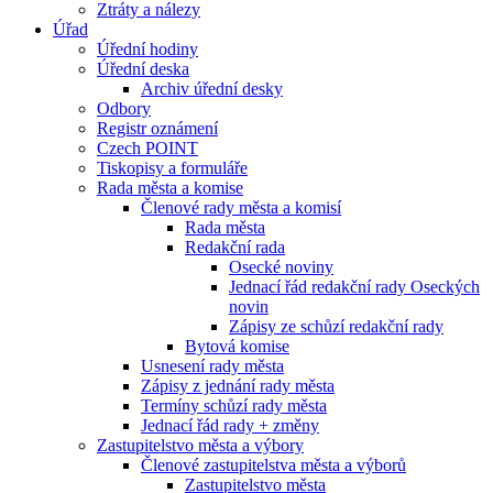
Ztráty a nálezy
Úřad
Úřední hodiny
Úřední deska
Archiv úřední desky
Odbory
Registr oznámení
Czech POINT
Tiskopisy a formuláře
Rada města a komise
Členové rady města a komisí
Rada města
Redakční rada
Osecké noviny
Jednací řád redakční rady Oseckých
novin
Zápisy ze schůzí redakční rady
Bytová komise
Usnesení rady města
Zápisy z jednání rady města
Termíny schůzí rady města
Jednací řád rady + změny
Zastupitelstvo města a výbory
Členové zastupitelstva města a výborů
Zastupitelstvo města