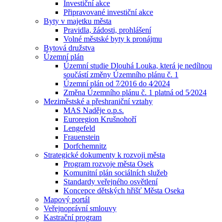
Investiční akce
Připravované investiční akce
Byty v majetku města
Pravidla, žádosti, prohlášení
Volné městské byty k pronájmu
Bytová družstva
Územní plán
Územní studie Dlouhá Louka, která je nedílnou
součástí změny Územního plánu č. 1
Územní plán od 7⁄2016 do 4⁄2024
Změna Územního plánu č. 1 platná od 5⁄2024
Meziměstské a přeshraniční vztahy
MAS Naděje o.p.s.
Euroregion Krušnohoří
Lengefeld
Frauenstein
Dorfchemnitz
Strategické dokumenty k rozvoji města
Program rozvoje města Osek
Komunitní plán sociálních služeb
Standardy veřejného osvětlení
Koncepce dětských hřišť Města Oseka
Mapový portál
Veřejnoprávní smlouvy
Kastrační program