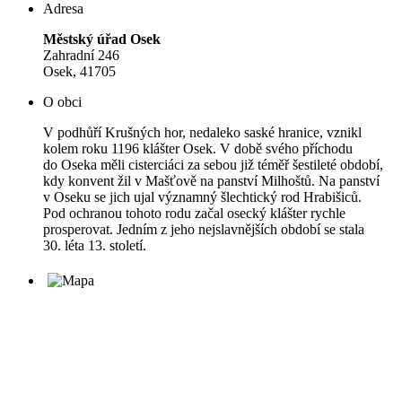
Adresa
Městský úřad Osek
Zahradní 246
Osek, 41705
O obci
V podhůří Krušných hor, nedaleko saské hranice, vznikl
kolem roku 1196 klášter Osek. V době svého příchodu
do Oseka měli cisterciáci za sebou již téměř šestileté období,
kdy konvent žil v Mašťově na panství Milhoštů. Na panství
v Oseku se jich ujal významný šlechtický rod Hrabišiců.
Pod ochranou tohoto rodu začal osecký klášter rychle
prosperovat. Jedním z jeho nejslavnějších období se stala
30. léta 13. století.