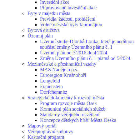
Investiční akce
Připravované investiční akce
Byty v majetku města
Pravidla, žádosti, prohlášení
Volné městské byty k pronájmu
Bytová družstva
Územní plán
Územní studie Dlouhá Louka, která je nedílnou
součástí změny Územního plánu č. 1
Územní plán od 7⁄2016 do 4⁄2024
Změna Územního plánu č. 1 platná od 5⁄2024
Meziměstské a přeshraniční vztahy
MAS Naděje o.p.s.
Euroregion Krušnohoří
Lengefeld
Frauenstein
Dorfchemnitz
Strategické dokumenty k rozvoji města
Program rozvoje města Osek
Komunitní plán sociálních služeb
Standardy veřejného osvětlení
Koncepce dětských hřišť Města Oseka
Mapový portál
Veřejnoprávní smlouvy
Kastrační program