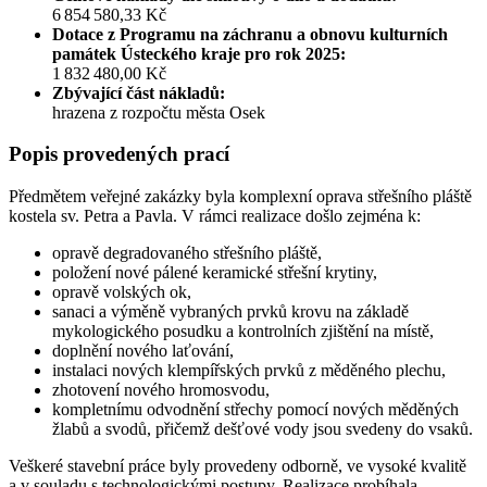
6 854 580,33 Kč
Dotace z Programu na záchranu a obnovu kulturních
památek Ústeckého kraje pro rok 2025:
1 832 480,00 Kč
Zbývající část nákladů:
hrazena z rozpočtu města Osek
Popis provedených prací
Předmětem veřejné zakázky byla komplexní oprava střešního pláště
kostela sv. Petra a Pavla. V rámci realizace došlo zejména k:
opravě degradovaného střešního pláště,
položení nové pálené keramické střešní krytiny,
opravě volských ok,
sanaci a výměně vybraných prvků krovu na základě
mykologického posudku a kontrolních zjištění na místě,
doplnění nového laťování,
instalaci nových klempířských prvků z měděného plechu,
zhotovení nového hromosvodu,
kompletnímu odvodnění střechy pomocí nových měděných
žlabů a svodů, přičemž dešťové vody jsou svedeny do vsaků.
Veškeré stavební práce byly provedeny odborně, ve vysoké kvalitě
a v souladu s technologickými postupy. Realizace probíhala