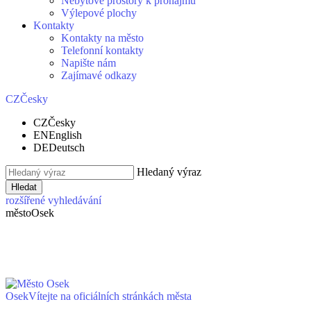
Nebytové prostory k pronájmu
Výlepové plochy
Kontakty
Kontakty na město
Telefonní kontakty
Napište nám
Zajímavé odkazy
CZ
Česky
CZ
Česky
EN
English
DE
Deutsch
Hledaný výraz
Hledat
rozšířené vyhledávání
město
Osek
Osek
Vítejte na oficiálních stránkách města