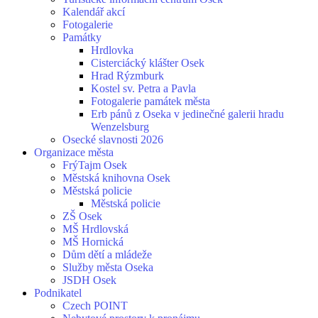
Kalendář akcí
Fotogalerie
Památky
Hrdlovka
Cisterciácký klášter Osek
Hrad Rýzmburk
Kostel sv. Petra a Pavla
Fotogalerie památek města
Erb pánů z Oseka v jedinečné galerii hradu
Wenzelsburg
Osecké slavnosti 2026
Organizace města
FrýTajm Osek
Městská knihovna Osek
Městská policie
Městská policie
ZŠ Osek
MŠ Hrdlovská
MŠ Hornická
Dům dětí a mládeže
Služby města Oseka
JSDH Osek
Podnikatel
Czech POINT