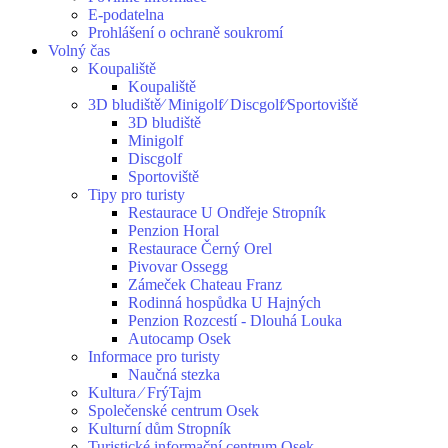
E-podatelna
Prohlášení o ochraně soukromí
Volný čas
Koupaliště
Koupaliště
3D bludiště⁄ Minigolf⁄ Discgolf⁄Sportoviště
3D bludiště
Minigolf
Discgolf
Sportoviště
Tipy pro turisty
Restaurace U Ondřeje Stropník
Penzion Horal
Restaurace Černý Orel
Pivovar Ossegg
Zámeček Chateau Franz
Rodinná hospůdka U Hajných
Penzion Rozcestí - Dlouhá Louka
Autocamp Osek
Informace pro turisty
Naučná stezka
Kultura ⁄ FrýTajm
Společenské centrum Osek
Kulturní dům Stropník
Turistické informační centrum Osek