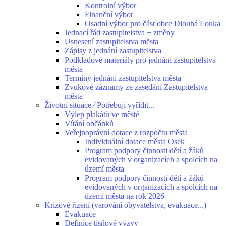
Kontrolní výbor
Finanční výbor
Osadní výbor pro část obce Dlouhá Louka
Jednací řád zastupitelstva + změny
Usnesení zastupitelstva města
Zápisy z jednání zastupitelstva
Podkladové materiály pro jednání zastupitelstva
města
Termíny jednání zastupitelstva města
Zvukové záznamy ze zasedání Zastupitelstva
města
Životní situace ⁄ Potřebuji vyřídit...
Výlep plakátů ve městě
Vítání občánků
Veřejnoprávní dotace z rozpočtu města
Individuální dotace města Osek
Program podpory činnosti dětí a žáků
evidovaných v organizacích a spolcích na
území města
Program podpory činnosti dětí a žáků
evidovaných v organizacích a spolcích na
území města na rok 2026
Krizové řízení (varování obyvatelstva, evakuace...)
Evakuace
Definice tísňové výzvy