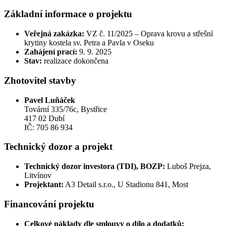
Základní informace o projektu
Veřejná zakázka:
VZ č. 11/2025 – Oprava krovu a střešní
krytiny kostela sv. Petra a Pavla v Oseku
Zahájení prací:
9. 9. 2025
Stav:
realizace dokončena
Zhotovitel stavby
Pavel Luňáček
Tovární 335/76c, Bystřice
417 02 Dubí
IČ: 705 86 934
Technický dozor a projekt
Technický dozor investora (TDI), BOZP:
Luboš Prejza,
Litvínov
Projektant:
A3 Detail s.r.o., U Stadionu 841, Most
Financování projektu
Celkové náklady dle smlouvy o dílo a dodatků: