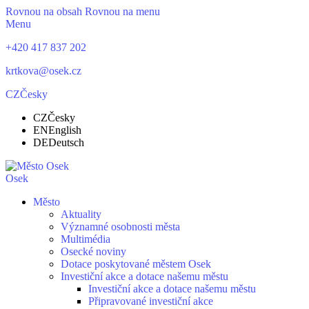
Rovnou na obsah
Rovnou na menu
Menu
+420 417 837 202
krtkova@osek.cz
CZ
Česky
CZ
Česky
EN
English
DE
Deutsch
Osek
Město
Aktuality
Významné osobnosti města
Multimédia
Osecké noviny
Dotace poskytované městem Osek
Investiční akce a dotace našemu městu
Investiční akce a dotace našemu městu
Připravované investiční akce