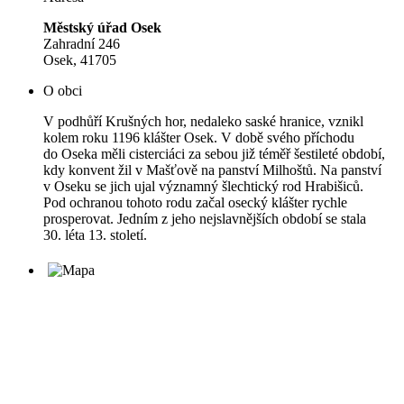
Městský úřad Osek
Zahradní 246
Osek, 41705
O obci
V podhůří Krušných hor, nedaleko saské hranice, vznikl
kolem roku 1196 klášter Osek. V době svého příchodu
do Oseka měli cisterciáci za sebou již téměř šestileté období,
kdy konvent žil v Mašťově na panství Milhoštů. Na panství
v Oseku se jich ujal významný šlechtický rod Hrabišiců.
Pod ochranou tohoto rodu začal osecký klášter rychle
prosperovat. Jedním z jeho nejslavnějších období se stala
30. léta 13. století.