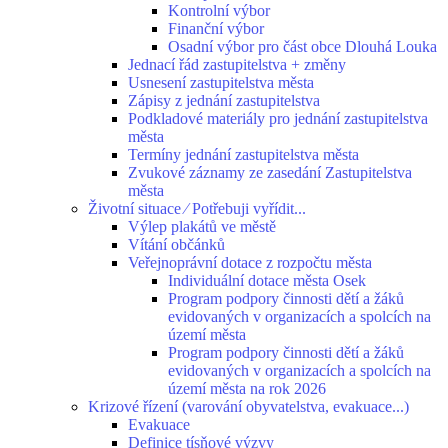
Kontrolní výbor
Finanční výbor
Osadní výbor pro část obce Dlouhá Louka
Jednací řád zastupitelstva + změny
Usnesení zastupitelstva města
Zápisy z jednání zastupitelstva
Podkladové materiály pro jednání zastupitelstva
města
Termíny jednání zastupitelstva města
Zvukové záznamy ze zasedání Zastupitelstva
města
Životní situace ⁄ Potřebuji vyřídit...
Výlep plakátů ve městě
Vítání občánků
Veřejnoprávní dotace z rozpočtu města
Individuální dotace města Osek
Program podpory činnosti dětí a žáků
evidovaných v organizacích a spolcích na
území města
Program podpory činnosti dětí a žáků
evidovaných v organizacích a spolcích na
území města na rok 2026
Krizové řízení (varování obyvatelstva, evakuace...)
Evakuace
Definice tísňové výzvy