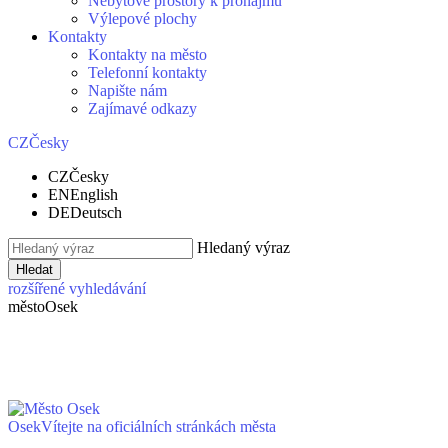
Nebytové prostory k pronájmu
Výlepové plochy
Kontakty
Kontakty na město
Telefonní kontakty
Napište nám
Zajímavé odkazy
CZ
Česky
CZ
Česky
EN
English
DE
Deutsch
Hledaný výraz
Hledat
rozšířené vyhledávání
město
Osek
Osek
Vítejte na oficiálních stránkách města