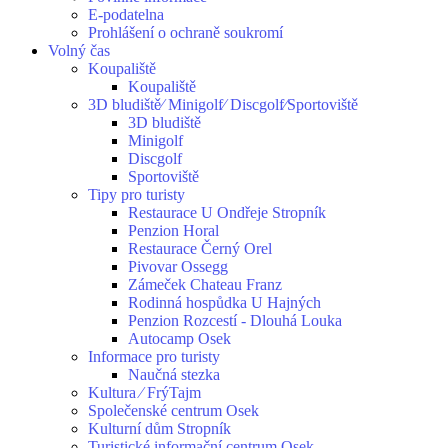
E-podatelna
Prohlášení o ochraně soukromí
Volný čas
Koupaliště
Koupaliště
3D bludiště⁄ Minigolf⁄ Discgolf⁄Sportoviště
3D bludiště
Minigolf
Discgolf
Sportoviště
Tipy pro turisty
Restaurace U Ondřeje Stropník
Penzion Horal
Restaurace Černý Orel
Pivovar Ossegg
Zámeček Chateau Franz
Rodinná hospůdka U Hajných
Penzion Rozcestí - Dlouhá Louka
Autocamp Osek
Informace pro turisty
Naučná stezka
Kultura ⁄ FrýTajm
Společenské centrum Osek
Kulturní dům Stropník
Turistické informační centrum Osek