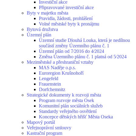
Investiční akce
Připravované investiční akce
Byty v majetku města
Pravidla, žádosti, prohlášení
Volné městské byty k pronájmu
Bytová družstva
Územní plán
Územní studie Dlouhá Louka, která je nedílnou
součástí změny Územního plánu č. 1
Územní plán od 7⁄2016 do 4⁄2024
Změna Územního plánu č. 1 platná od 5⁄2024
Meziměstské a přeshraniční vztahy
MAS Naděje o.p.s.
Euroregion Krušnohoří
Lengefeld
Frauenstein
Dorfchemnitz
Strategické dokumenty k rozvoji města
Program rozvoje města Osek
Komunitní plán sociálních služeb
Standardy veřejného osvětlení
Koncepce dětských hřišť Města Oseka
Mapový portál
Veřejnoprávní smlouvy
Kastrační program