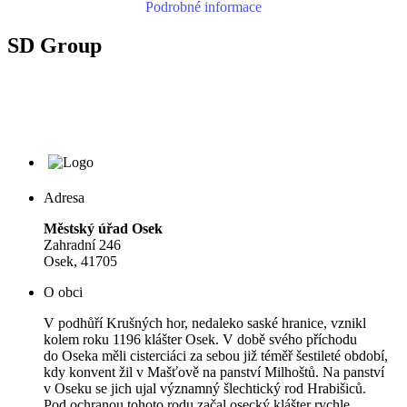
Podrobné informace
SD Group
Adresa
Městský úřad Osek
Zahradní 246
Osek, 41705
O obci
V podhůří Krušných hor, nedaleko saské hranice, vznikl
kolem roku 1196 klášter Osek. V době svého příchodu
do Oseka měli cisterciáci za sebou již téměř šestileté období,
kdy konvent žil v Mašťově na panství Milhoštů. Na panství
v Oseku se jich ujal významný šlechtický rod Hrabišiců.
Pod ochranou tohoto rodu začal osecký klášter rychle