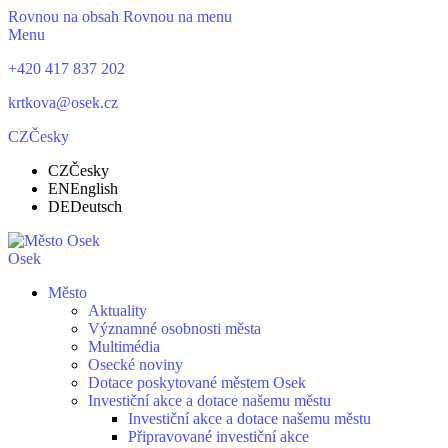
Rovnou na obsah
Rovnou na menu
Menu
+420 417 837 202
krtkova@osek.cz
CZ
Česky
CZ
Česky
EN
English
DE
Deutsch
Osek
Město
Aktuality
Významné osobnosti města
Multimédia
Osecké noviny
Dotace poskytované městem Osek
Investiční akce a dotace našemu městu
Investiční akce a dotace našemu městu
Připravované investiční akce