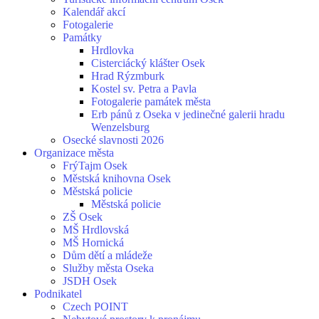
Kalendář akcí
Fotogalerie
Památky
Hrdlovka
Cisterciácký klášter Osek
Hrad Rýzmburk
Kostel sv. Petra a Pavla
Fotogalerie památek města
Erb pánů z Oseka v jedinečné galerii hradu
Wenzelsburg
Osecké slavnosti 2026
Organizace města
FrýTajm Osek
Městská knihovna Osek
Městská policie
Městská policie
ZŠ Osek
MŠ Hrdlovská
MŠ Hornická
Dům dětí a mládeže
Služby města Oseka
JSDH Osek
Podnikatel
Czech POINT