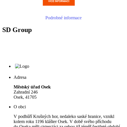
Podrobné informace
SD Group
Adresa
Městský úřad Osek
Zahradní 246
Osek, 41705
O obci
V podhůří Krušných hor, nedaleko saské hranice, vznikl
kolem roku 1196 klášter Osek. V době svého příchodu
do Oseka měli cisterciáci za sebou již téměř šestileté období,