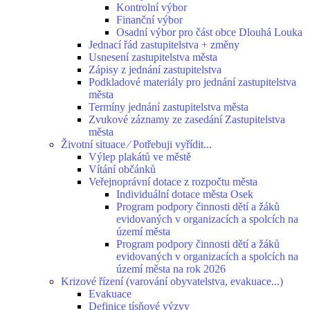
Kontrolní výbor
Finanční výbor
Osadní výbor pro část obce Dlouhá Louka
Jednací řád zastupitelstva + změny
Usnesení zastupitelstva města
Zápisy z jednání zastupitelstva
Podkladové materiály pro jednání zastupitelstva
města
Termíny jednání zastupitelstva města
Zvukové záznamy ze zasedání Zastupitelstva
města
Životní situace ⁄ Potřebuji vyřídit...
Výlep plakátů ve městě
Vítání občánků
Veřejnoprávní dotace z rozpočtu města
Individuální dotace města Osek
Program podpory činnosti dětí a žáků
evidovaných v organizacích a spolcích na
území města
Program podpory činnosti dětí a žáků
evidovaných v organizacích a spolcích na
území města na rok 2026
Krizové řízení (varování obyvatelstva, evakuace...)
Evakuace
Definice tísňové výzvy