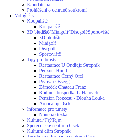
E-podatelna
Prohlášení o ochraně soukromí
Volný čas
Koupaliště
Koupaliště
3D bludiště⁄ Minigolf⁄ Discgolf⁄Sportoviště
3D bludiště
Minigolf
Discgolf
Sportoviště
Tipy pro turisty
Restaurace U Ondřeje Stropník
Penzion Horal
Restaurace Černý Orel
Pivovar Ossegg
Zámeček Chateau Franz
Rodinná hospůdka U Hajných
Penzion Rozcestí - Dlouhá Louka
Autocamp Osek
Informace pro turisty
Naučná stezka
Kultura ⁄ FrýTajm
Společenské centrum Osek
Kulturní dům Stropník
Turistické informační centrum Osek