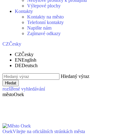
Nebytové prostory k pronájmu
Výlepové plochy
Kontakty
Kontakty na město
Telefonní kontakty
Napište nám
Zajímavé odkazy
CZ
Česky
CZ
Česky
EN
English
DE
Deutsch
Hledaný výraz
Hledat
rozšířené vyhledávání
město
Osek
Osek
Vítejte na oficiálních stránkách města