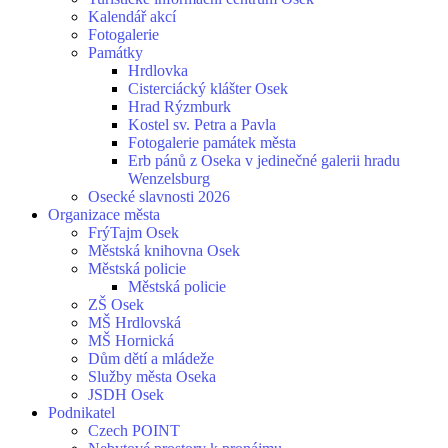
Kalendář akcí
Fotogalerie
Památky
Hrdlovka
Cisterciácký klášter Osek
Hrad Rýzmburk
Kostel sv. Petra a Pavla
Fotogalerie památek města
Erb pánů z Oseka v jedinečné galerii hradu
Wenzelsburg
Osecké slavnosti 2026
Organizace města
FrýTajm Osek
Městská knihovna Osek
Městská policie
Městská policie
ZŠ Osek
MŠ Hrdlovská
MŠ Hornická
Dům dětí a mládeže
Služby města Oseka
JSDH Osek
Podnikatel
Czech POINT