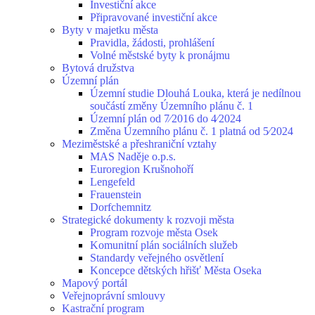
Investiční akce
Připravované investiční akce
Byty v majetku města
Pravidla, žádosti, prohlášení
Volné městské byty k pronájmu
Bytová družstva
Územní plán
Územní studie Dlouhá Louka, která je nedílnou
součástí změny Územního plánu č. 1
Územní plán od 7⁄2016 do 4⁄2024
Změna Územního plánu č. 1 platná od 5⁄2024
Meziměstské a přeshraniční vztahy
MAS Naděje o.p.s.
Euroregion Krušnohoří
Lengefeld
Frauenstein
Dorfchemnitz
Strategické dokumenty k rozvoji města
Program rozvoje města Osek
Komunitní plán sociálních služeb
Standardy veřejného osvětlení
Koncepce dětských hřišť Města Oseka
Mapový portál
Veřejnoprávní smlouvy
Kastrační program