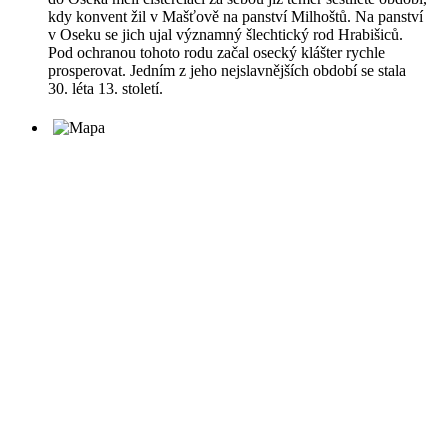
kdy konvent žil v Mašťově na panství Milhoštů. Na panství
v Oseku se jich ujal významný šlechtický rod Hrabišiců.
Pod ochranou tohoto rodu začal osecký klášter rychle
prosperovat. Jedním z jeho nejslavnějších období se stala
30. léta 13. století.