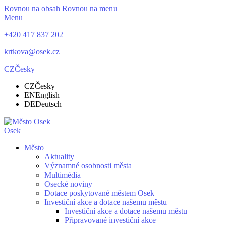
Rovnou na obsah
Rovnou na menu
Menu
+420 417 837 202
krtkova@osek.cz
CZ
Česky
CZ
Česky
EN
English
DE
Deutsch
Osek
Město
Aktuality
Významné osobnosti města
Multimédia
Osecké noviny
Dotace poskytované městem Osek
Investiční akce a dotace našemu městu
Investiční akce a dotace našemu městu
Připravované investiční akce