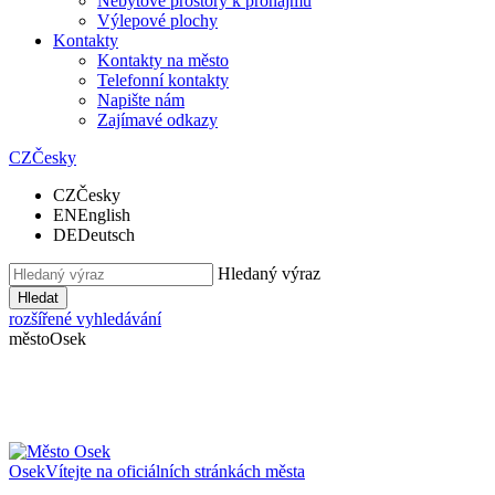
Nebytové prostory k pronájmu
Výlepové plochy
Kontakty
Kontakty na město
Telefonní kontakty
Napište nám
Zajímavé odkazy
CZ
Česky
CZ
Česky
EN
English
DE
Deutsch
Hledaný výraz
Hledat
rozšířené vyhledávání
město
Osek
Osek
Vítejte na oficiálních stránkách města