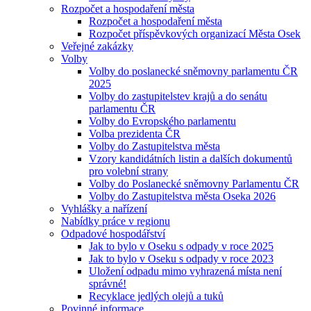
Rozpočet a hospodaření města
Rozpočet a hospodaření města
Rozpočet příspěvkových organizací Města Osek
Veřejné zakázky
Volby
Volby do poslanecké sněmovny parlamentu ČR
2025
Volby do zastupitelstev krajů a do senátu
parlamentu ČR
Volby do Evropského parlamentu
Volba prezidenta ČR
Volby do Zastupitelstva města
Vzory kandidátních listin a dalších dokumentů
pro volební strany
Volby do Poslanecké sněmovny Parlamentu ČR
Volby do Zastupitelstva města Oseka 2026
Vyhlášky a nařízení
Nabídky práce v regionu
Odpadové hospodářství
Jak to bylo v Oseku s odpady v roce 2025
Jak to bylo v Oseku s odpady v roce 2023
Uložení odpadu mimo vyhrazená místa není
správné!
Recyklace jedlých olejů a tuků
Povinné informace