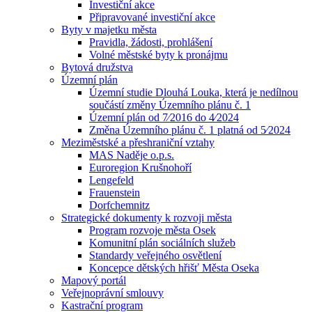
Investiční akce
Připravované investiční akce
Byty v majetku města
Pravidla, žádosti, prohlášení
Volné městské byty k pronájmu
Bytová družstva
Územní plán
Územní studie Dlouhá Louka, která je nedílnou
součástí změny Územního plánu č. 1
Územní plán od 7⁄2016 do 4⁄2024
Změna Územního plánu č. 1 platná od 5⁄2024
Meziměstské a přeshraniční vztahy
MAS Naděje o.p.s.
Euroregion Krušnohoří
Lengefeld
Frauenstein
Dorfchemnitz
Strategické dokumenty k rozvoji města
Program rozvoje města Osek
Komunitní plán sociálních služeb
Standardy veřejného osvětlení
Koncepce dětských hřišť Města Oseka
Mapový portál
Veřejnoprávní smlouvy
Kastrační program