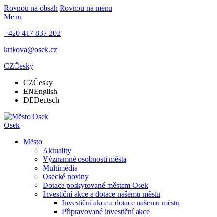
Rovnou na obsah
Rovnou na menu
Menu
+420 417 837 202
krtkova@osek.cz
CZ
Česky
CZ
Česky
EN
English
DE
Deutsch
Osek
Město
Aktuality
Významné osobnosti města
Multimédia
Osecké noviny
Dotace poskytované městem Osek
Investiční akce a dotace našemu městu
Investiční akce a dotace našemu městu
Připravované investiční akce