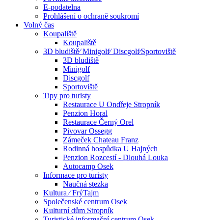
E-podatelna
Prohlášení o ochraně soukromí
Volný čas
Koupaliště
Koupaliště
3D bludiště⁄ Minigolf⁄ Discgolf⁄Sportoviště
3D bludiště
Minigolf
Discgolf
Sportoviště
Tipy pro turisty
Restaurace U Ondřeje Stropník
Penzion Horal
Restaurace Černý Orel
Pivovar Ossegg
Zámeček Chateau Franz
Rodinná hospůdka U Hajných
Penzion Rozcestí - Dlouhá Louka
Autocamp Osek
Informace pro turisty
Naučná stezka
Kultura ⁄ FrýTajm
Společenské centrum Osek
Kulturní dům Stropník
Turistické informační centrum Osek