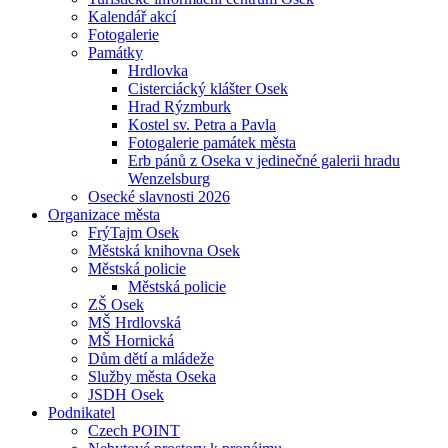
Kalendář akcí
Fotogalerie
Památky
Hrdlovka
Cisterciácký klášter Osek
Hrad Rýzmburk
Kostel sv. Petra a Pavla
Fotogalerie památek města
Erb pánů z Oseka v jedinečné galerii hradu
Wenzelsburg
Osecké slavnosti 2026
Organizace města
FrýTajm Osek
Městská knihovna Osek
Městská policie
Městská policie
ZŠ Osek
MŠ Hrdlovská
MŠ Hornická
Dům dětí a mládeže
Služby města Oseka
JSDH Osek
Podnikatel
Czech POINT