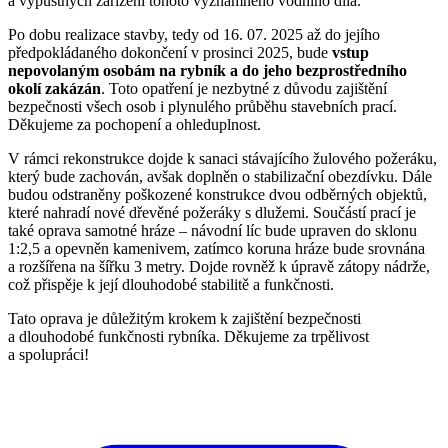
a výpustných zařízení tohoto významného vodního díla.
Po dobu realizace stavby, tedy od 16. 07. 2025 až do jejího
předpokládaného dokončení v prosinci 2025, bude
vstup
nepovolaným osobám na rybník a do jeho bezprostředního
okolí zakázán
. Toto opatření je nezbytné z důvodu zajištění
bezpečnosti všech osob i plynulého průběhu stavebních prací.
Děkujeme za pochopení a ohleduplnost.
V rámci rekonstrukce dojde k sanaci stávajícího žulového požeráku,
který bude zachován, avšak doplněn o stabilizační obezdívku. Dále
budou odstraněny poškozené konstrukce dvou odběrných objektů,
které nahradí nové dřevěné požeráky s dlužemi. Součástí prací je
také oprava samotné hráze – návodní líc bude upraven do sklonu
1:2,5 a opevněn kamenivem, zatímco koruna hráze bude srovnána
a rozšířena na šířku 3 metry. Dojde rovněž k úpravě zátopy nádrže,
což přispěje k její dlouhodobé stabilitě a funkčnosti.
Tato oprava je důležitým krokem k zajištění bezpečnosti
a dlouhodobé funkčnosti rybníka. Děkujeme za trpělivost
a spolupráci!