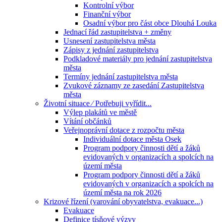
Kontrolní výbor
Finanční výbor
Osadní výbor pro část obce Dlouhá Louka
Jednací řád zastupitelstva + změny
Usnesení zastupitelstva města
Zápisy z jednání zastupitelstva
Podkladové materiály pro jednání zastupitelstva
města
Termíny jednání zastupitelstva města
Zvukové záznamy ze zasedání Zastupitelstva
města
Životní situace ⁄ Potřebuji vyřídit...
Výlep plakátů ve městě
Vítání občánků
Veřejnoprávní dotace z rozpočtu města
Individuální dotace města Osek
Program podpory činnosti dětí a žáků
evidovaných v organizacích a spolcích na
území města
Program podpory činnosti dětí a žáků
evidovaných v organizacích a spolcích na
území města na rok 2026
Krizové řízení (varování obyvatelstva, evakuace...)
Evakuace
Definice tísňové výzvy