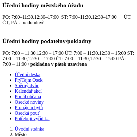
Úřední hodiny městského úřadu
PO: 7:00–11:30,12:30–17:00 ST: 7:00–11:30,12:30–17:00 ÚT,
ČT, PÁ - po domluvě
Úřední hodiny podatelny/pokladny
PO: 7:00 – 11:30,12:30 – 17:00 ÚT: 7:00 – 11:30,12:30 – 15:00 ST:
7:00 – 11:30,12:30 – 17:00 ČT: 7:00 – 11:30,12:30 – 15:00 PÁ:
7:00 – 11:00 /
pokladna v pátek uzavřena
Úřední deska
FrýTajm Osek
Sběrný dvůr
Kalendář akcí
Portál občana
Osecké noviny
Pronájem bytů
Osecká pouť
Potřebuji vyřídit...
Úvodní stránka
Město