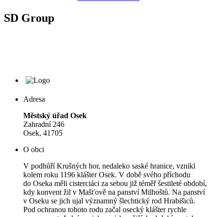
SD Group
Adresa
Městský úřad Osek
Zahradní 246
Osek, 41705
O obci
V podhůří Krušných hor, nedaleko saské hranice, vznikl
kolem roku 1196 klášter Osek. V době svého příchodu
do Oseka měli cisterciáci za sebou již téměř šestileté období,
kdy konvent žil v Mašťově na panství Milhoštů. Na panství
v Oseku se jich ujal významný šlechtický rod Hrabišiců.
Pod ochranou tohoto rodu začal osecký klášter rychle