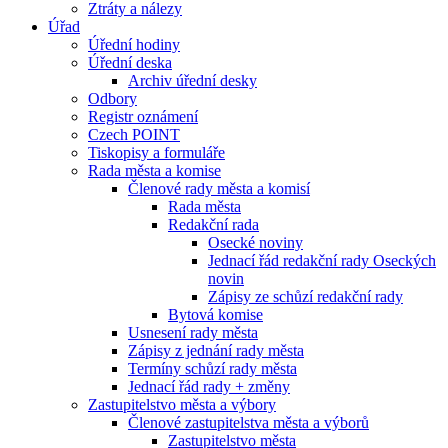
Ztráty a nálezy
Úřad
Úřední hodiny
Úřední deska
Archiv úřední desky
Odbory
Registr oznámení
Czech POINT
Tiskopisy a formuláře
Rada města a komise
Členové rady města a komisí
Rada města
Redakční rada
Osecké noviny
Jednací řád redakční rady Oseckých
novin
Zápisy ze schůzí redakční rady
Bytová komise
Usnesení rady města
Zápisy z jednání rady města
Termíny schůzí rady města
Jednací řád rady + změny
Zastupitelstvo města a výbory
Členové zastupitelstva města a výborů
Zastupitelstvo města