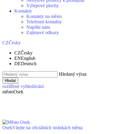
Nebytové prostory k pronájmu
Výlepové plochy
Kontakty
Kontakty na město
Telefonní kontakty
Napište nám
Zajímavé odkazy
CZ
Česky
CZ
Česky
EN
English
DE
Deutsch
Hledaný výraz
Hledat
rozšířené vyhledávání
město
Osek
Osek
Vítejte na oficiálních stránkách města