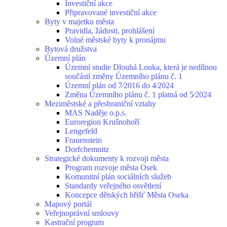
Investiční akce
Připravované investiční akce
Byty v majetku města
Pravidla, žádosti, prohlášení
Volné městské byty k pronájmu
Bytová družstva
Územní plán
Územní studie Dlouhá Louka, která je nedílnou
součástí změny Územního plánu č. 1
Územní plán od 7⁄2016 do 4⁄2024
Změna Územního plánu č. 1 platná od 5⁄2024
Meziměstské a přeshraniční vztahy
MAS Naděje o.p.s.
Euroregion Krušnohoří
Lengefeld
Frauenstein
Dorfchemnitz
Strategické dokumenty k rozvoji města
Program rozvoje města Osek
Komunitní plán sociálních služeb
Standardy veřejného osvětlení
Koncepce dětských hřišť Města Oseka
Mapový portál
Veřejnoprávní smlouvy
Kastrační program