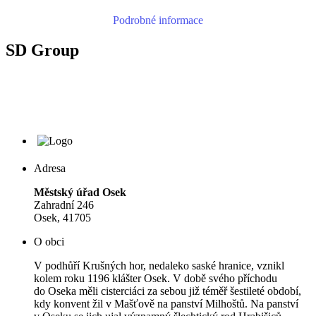
Podrobné informace
SD Group
Adresa
Městský úřad Osek
Zahradní 246
Osek, 41705
O obci
V podhůří Krušných hor, nedaleko saské hranice, vznikl
kolem roku 1196 klášter Osek. V době svého příchodu
do Oseka měli cisterciáci za sebou již téměř šestileté období,
kdy konvent žil v Mašťově na panství Milhoštů. Na panství