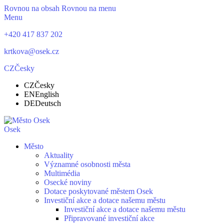
Rovnou na obsah
Rovnou na menu
Menu
+420 417 837 202
krtkova@osek.cz
CZ
Česky
CZ
Česky
EN
English
DE
Deutsch
Osek
Město
Aktuality
Významné osobnosti města
Multimédia
Osecké noviny
Dotace poskytované městem Osek
Investiční akce a dotace našemu městu
Investiční akce a dotace našemu městu
Připravované investiční akce