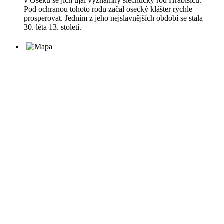
v Oseku se jich ujal významný šlechtický rod Hrabišiců.
Pod ochranou tohoto rodu začal osecký klášter rychle
prosperovat. Jedním z jeho nejslavnějších období se stala
30. léta 13. století.