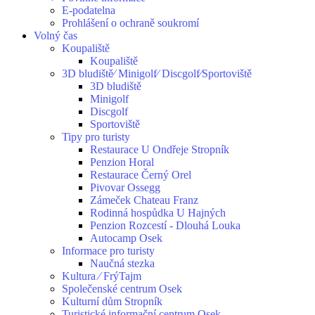
E-podatelna
Prohlášení o ochraně soukromí
Volný čas
Koupaliště
Koupaliště
3D bludiště⁄ Minigolf⁄ Discgolf⁄Sportoviště
3D bludiště
Minigolf
Discgolf
Sportoviště
Tipy pro turisty
Restaurace U Ondřeje Stropník
Penzion Horal
Restaurace Černý Orel
Pivovar Ossegg
Zámeček Chateau Franz
Rodinná hospůdka U Hajných
Penzion Rozcestí - Dlouhá Louka
Autocamp Osek
Informace pro turisty
Naučná stezka
Kultura ⁄ FrýTajm
Společenské centrum Osek
Kulturní dům Stropník
Turistické informační centrum Osek