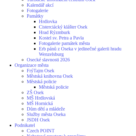
Kalendář akcí
Fotogalerie
Památky
Hrdlovka
Cisterciácký klášter Osek
Hrad Rýzmburk
Kostel sv. Petra a Pavla
Fotogalerie památek města
Erb pánů z Oseka v jedinečné galerii hradu
Wenzelsburg
Osecké slavnosti 2026
Organizace města
FrýTajm Osek
Městská knihovna Osek
Městská policie
Městská policie
ZŠ Osek
MŠ Hrdlovská
MŠ Hornická
Dům dětí a mládeže
Služby města Oseka
JSDH Osek
Podnikatel
Czech POINT