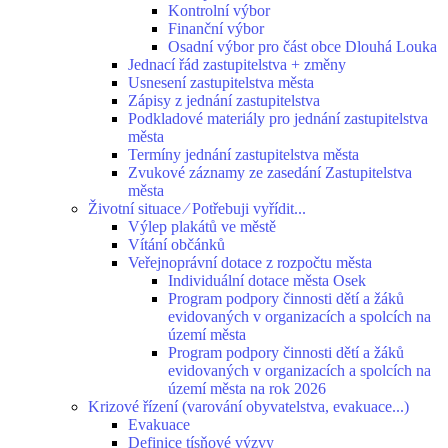
Kontrolní výbor
Finanční výbor
Osadní výbor pro část obce Dlouhá Louka
Jednací řád zastupitelstva + změny
Usnesení zastupitelstva města
Zápisy z jednání zastupitelstva
Podkladové materiály pro jednání zastupitelstva
města
Termíny jednání zastupitelstva města
Zvukové záznamy ze zasedání Zastupitelstva
města
Životní situace ⁄ Potřebuji vyřídit...
Výlep plakátů ve městě
Vítání občánků
Veřejnoprávní dotace z rozpočtu města
Individuální dotace města Osek
Program podpory činnosti dětí a žáků
evidovaných v organizacích a spolcích na
území města
Program podpory činnosti dětí a žáků
evidovaných v organizacích a spolcích na
území města na rok 2026
Krizové řízení (varování obyvatelstva, evakuace...)
Evakuace
Definice tísňové výzvy