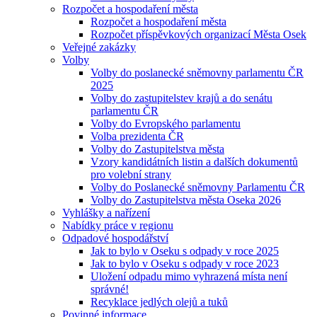
Rozpočet a hospodaření města
Rozpočet a hospodaření města
Rozpočet příspěvkových organizací Města Osek
Veřejné zakázky
Volby
Volby do poslanecké sněmovny parlamentu ČR
2025
Volby do zastupitelstev krajů a do senátu
parlamentu ČR
Volby do Evropského parlamentu
Volba prezidenta ČR
Volby do Zastupitelstva města
Vzory kandidátních listin a dalších dokumentů
pro volební strany
Volby do Poslanecké sněmovny Parlamentu ČR
Volby do Zastupitelstva města Oseka 2026
Vyhlášky a nařízení
Nabídky práce v regionu
Odpadové hospodářství
Jak to bylo v Oseku s odpady v roce 2025
Jak to bylo v Oseku s odpady v roce 2023
Uložení odpadu mimo vyhrazená místa není
správné!
Recyklace jedlých olejů a tuků
Povinné informace