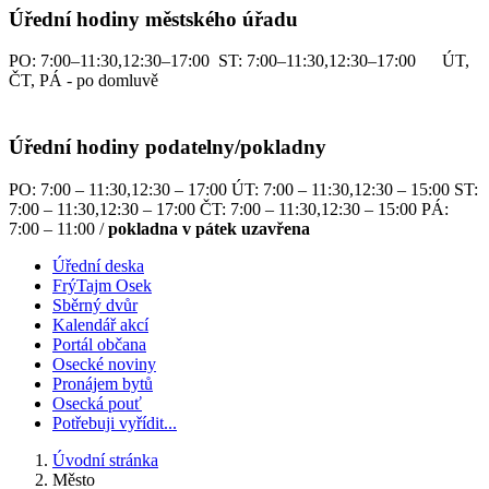
Úřední hodiny městského úřadu
PO: 7:00–11:30,12:30–17:00 ST: 7:00–11:30,12:30–17:00 ÚT,
ČT, PÁ - po domluvě
Úřední hodiny podatelny/pokladny
PO: 7:00 – 11:30,12:30 – 17:00 ÚT: 7:00 – 11:30,12:30 – 15:00 ST:
7:00 – 11:30,12:30 – 17:00 ČT: 7:00 – 11:30,12:30 – 15:00 PÁ:
7:00 – 11:00 /
pokladna v pátek uzavřena
Úřední deska
FrýTajm Osek
Sběrný dvůr
Kalendář akcí
Portál občana
Osecké noviny
Pronájem bytů
Osecká pouť
Potřebuji vyřídit...
Úvodní stránka
Město