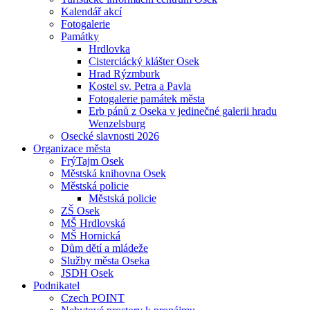
Kalendář akcí
Fotogalerie
Památky
Hrdlovka
Cisterciácký klášter Osek
Hrad Rýzmburk
Kostel sv. Petra a Pavla
Fotogalerie památek města
Erb pánů z Oseka v jedinečné galerii hradu
Wenzelsburg
Osecké slavnosti 2026
Organizace města
FrýTajm Osek
Městská knihovna Osek
Městská policie
Městská policie
ZŠ Osek
MŠ Hrdlovská
MŠ Hornická
Dům dětí a mládeže
Služby města Oseka
JSDH Osek
Podnikatel
Czech POINT