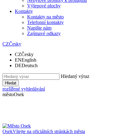
Nebytové prostory k pronájmu
Výlepové plochy
Kontakty
Kontakty na město
Telefonní kontakty
Napište nám
Zajímavé odkazy
CZ
Česky
CZ
Česky
EN
English
DE
Deutsch
Hledaný výraz
Hledat
rozšířené vyhledávání
město
Osek
Osek
Vítejte na oficiálních stránkách města