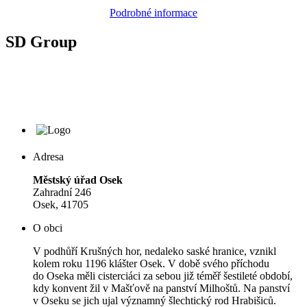
Podrobné informace
SD Group
Adresa
Městský úřad Osek
Zahradní 246
Osek, 41705
O obci
V podhůří Krušných hor, nedaleko saské hranice, vznikl
kolem roku 1196 klášter Osek. V době svého příchodu
do Oseka měli cisterciáci za sebou již téměř šestileté období,
kdy konvent žil v Mašťově na panství Milhoštů. Na panství
v Oseku se jich ujal významný šlechtický rod Hrabišiců.