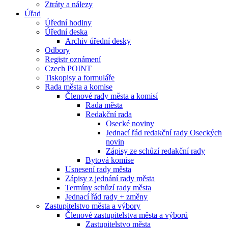
Ztráty a nálezy
Úřad
Úřední hodiny
Úřední deska
Archiv úřední desky
Odbory
Registr oznámení
Czech POINT
Tiskopisy a formuláře
Rada města a komise
Členové rady města a komisí
Rada města
Redakční rada
Osecké noviny
Jednací řád redakční rady Oseckých
novin
Zápisy ze schůzí redakční rady
Bytová komise
Usnesení rady města
Zápisy z jednání rady města
Termíny schůzí rady města
Jednací řád rady + změny
Zastupitelstvo města a výbory
Členové zastupitelstva města a výborů
Zastupitelstvo města