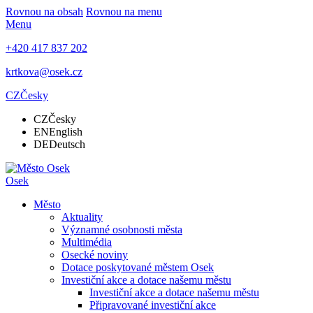
Rovnou na obsah
Rovnou na menu
Menu
+420 417 837 202
krtkova@osek.cz
CZ
Česky
CZ
Česky
EN
English
DE
Deutsch
Osek
Město
Aktuality
Významné osobnosti města
Multimédia
Osecké noviny
Dotace poskytované městem Osek
Investiční akce a dotace našemu městu
Investiční akce a dotace našemu městu
Připravované investiční akce