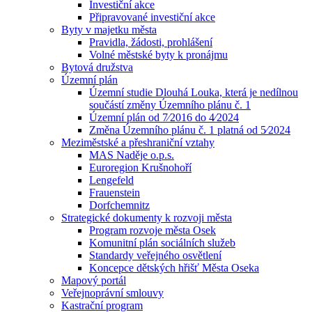
Investiční akce
Připravované investiční akce
Byty v majetku města
Pravidla, žádosti, prohlášení
Volné městské byty k pronájmu
Bytová družstva
Územní plán
Územní studie Dlouhá Louka, která je nedílnou
součástí změny Územního plánu č. 1
Územní plán od 7⁄2016 do 4⁄2024
Změna Územního plánu č. 1 platná od 5⁄2024
Meziměstské a přeshraniční vztahy
MAS Naděje o.p.s.
Euroregion Krušnohoří
Lengefeld
Frauenstein
Dorfchemnitz
Strategické dokumenty k rozvoji města
Program rozvoje města Osek
Komunitní plán sociálních služeb
Standardy veřejného osvětlení
Koncepce dětských hřišť Města Oseka
Mapový portál
Veřejnoprávní smlouvy
Kastrační program