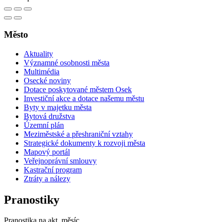
Město
Aktuality
Významné osobnosti města
Multimédia
Osecké noviny
Dotace poskytované městem Osek
Investiční akce a dotace našemu městu
Byty v majetku města
Bytová družstva
Územní plán
Meziměstské a přeshraniční vztahy
Strategické dokumenty k rozvoji města
Mapový portál
Veřejnoprávní smlouvy
Kastrační program
Ztráty a nálezy
Pranostiky
Pranostika na akt. měsíc