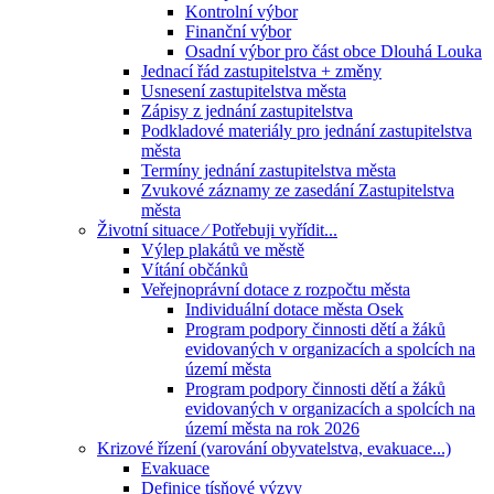
Kontrolní výbor
Finanční výbor
Osadní výbor pro část obce Dlouhá Louka
Jednací řád zastupitelstva + změny
Usnesení zastupitelstva města
Zápisy z jednání zastupitelstva
Podkladové materiály pro jednání zastupitelstva
města
Termíny jednání zastupitelstva města
Zvukové záznamy ze zasedání Zastupitelstva
města
Životní situace ⁄ Potřebuji vyřídit...
Výlep plakátů ve městě
Vítání občánků
Veřejnoprávní dotace z rozpočtu města
Individuální dotace města Osek
Program podpory činnosti dětí a žáků
evidovaných v organizacích a spolcích na
území města
Program podpory činnosti dětí a žáků
evidovaných v organizacích a spolcích na
území města na rok 2026
Krizové řízení (varování obyvatelstva, evakuace...)
Evakuace
Definice tísňové výzvy