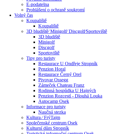
E-podatelna
Prohlášení o ochraně soukromí
Volný čas
Koupaliště
Koupaliště
3D bludiště⁄ Minigolf⁄ Discgolf⁄Sportoviště
3D bludiště
Minigolf
Discgolf
Sportoviště
Tipy pro turisty
Restaurace U Ondřeje Stropník
Penzion Horal
Restaurace Černý Orel
Pivovar Ossegg
Zámeček Chateau Franz
Rodinná hospůdka U Hajných
Penzion Rozcestí - Dlouhá Louka
Autocamp Osek
Informace pro turisty
Naučná stezka
Kultura ⁄ FrýTajm
Společenské centrum Osek
Kulturní dům Stropník
Turistické informační centrum Osek