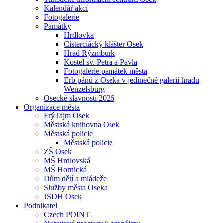
Kalendář akcí
Fotogalerie
Památky
Hrdlovka
Cisterciácký klášter Osek
Hrad Rýzmburk
Kostel sv. Petra a Pavla
Fotogalerie památek města
Erb pánů z Oseka v jedinečné galerii hradu
Wenzelsburg
Osecké slavnosti 2026
Organizace města
FrýTajm Osek
Městská knihovna Osek
Městská policie
Městská policie
ZŠ Osek
MŠ Hrdlovská
MŠ Hornická
Dům dětí a mládeže
Služby města Oseka
JSDH Osek
Podnikatel
Czech POINT