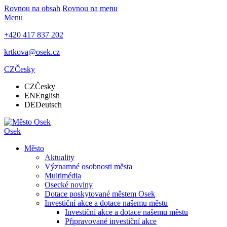
Rovnou na obsah
Rovnou na menu
Menu
+420 417 837 202
krtkova@osek.cz
CZ
Česky
CZ
Česky
EN
English
DE
Deutsch
Osek
Město
Aktuality
Významné osobnosti města
Multimédia
Osecké noviny
Dotace poskytované městem Osek
Investiční akce a dotace našemu městu
Investiční akce a dotace našemu městu
Připravované investiční akce