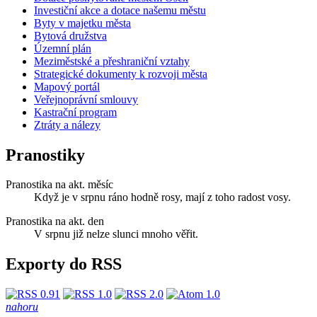
Investiční akce a dotace našemu městu
Byty v majetku města
Bytová družstva
Územní plán
Meziměstské a přeshraniční vztahy
Strategické dokumenty k rozvoji města
Mapový portál
Veřejnoprávní smlouvy
Kastrační program
Ztráty a nálezy
Pranostiky
Pranostika na akt. měsíc
Když je v srpnu ráno hodně rosy, mají z toho radost vosy.
Pranostika na akt. den
V srpnu již nelze slunci mnoho věřit.
Exporty do RSS
nahoru