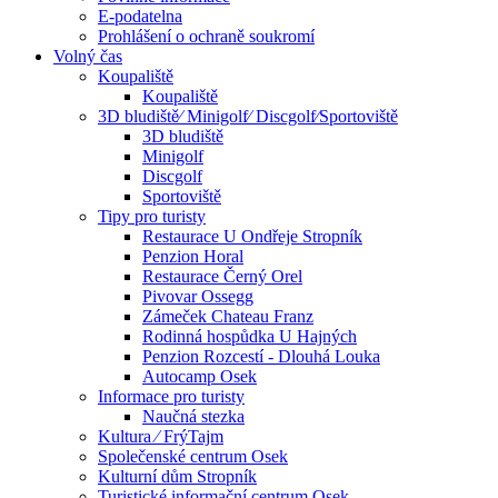
E-podatelna
Prohlášení o ochraně soukromí
Volný čas
Koupaliště
Koupaliště
3D bludiště⁄ Minigolf⁄ Discgolf⁄Sportoviště
3D bludiště
Minigolf
Discgolf
Sportoviště
Tipy pro turisty
Restaurace U Ondřeje Stropník
Penzion Horal
Restaurace Černý Orel
Pivovar Ossegg
Zámeček Chateau Franz
Rodinná hospůdka U Hajných
Penzion Rozcestí - Dlouhá Louka
Autocamp Osek
Informace pro turisty
Naučná stezka
Kultura ⁄ FrýTajm
Společenské centrum Osek
Kulturní dům Stropník
Turistické informační centrum Osek