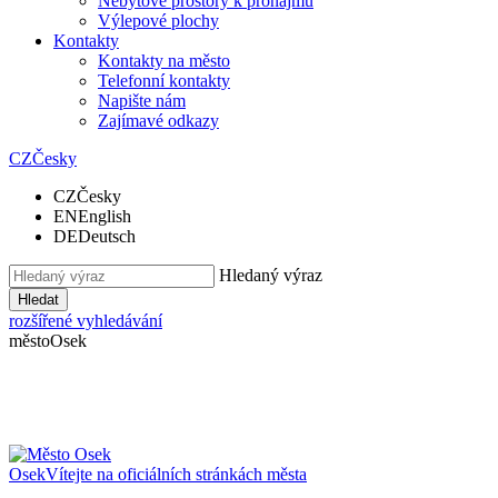
Nebytové prostory k pronájmu
Výlepové plochy
Kontakty
Kontakty na město
Telefonní kontakty
Napište nám
Zajímavé odkazy
CZ
Česky
CZ
Česky
EN
English
DE
Deutsch
Hledaný výraz
Hledat
rozšířené vyhledávání
město
Osek
Osek
Vítejte na oficiálních stránkách města