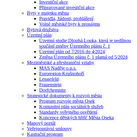
Investiční akce
Připravované investiční akce
Byty v majetku města
Pravidla, žádosti, prohlášení
Volné městské byty k pronájmu
Bytová družstva
Územní plán
Územní studie Dlouhá Louka, která je nedílnou
součástí změny Územního plánu č. 1
Územní plán od 7⁄2016 do 4⁄2024
Změna Územního plánu č. 1 platná od 5⁄2024
Meziměstské a přeshraniční vztahy
MAS Naděje o.p.s.
Euroregion Krušnohoří
Lengefeld
Frauenstein
Dorfchemnitz
Strategické dokumenty k rozvoji města
Program rozvoje města Osek
Komunitní plán sociálních služeb
Standardy veřejného osvětlení
Koncepce dětských hřišť Města Oseka
Mapový portál
Veřejnoprávní smlouvy
Kastrační program