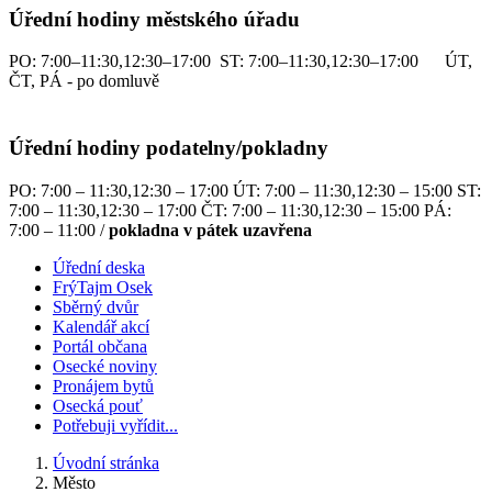
Úřední hodiny městského úřadu
PO: 7:00–11:30,12:30–17:00 ST: 7:00–11:30,12:30–17:00 ÚT,
ČT, PÁ - po domluvě
Úřední hodiny podatelny/pokladny
PO: 7:00 – 11:30,12:30 – 17:00 ÚT: 7:00 – 11:30,12:30 – 15:00 ST:
7:00 – 11:30,12:30 – 17:00 ČT: 7:00 – 11:30,12:30 – 15:00 PÁ:
7:00 – 11:00 /
pokladna v pátek uzavřena
Úřední deska
FrýTajm Osek
Sběrný dvůr
Kalendář akcí
Portál občana
Osecké noviny
Pronájem bytů
Osecká pouť
Potřebuji vyřídit...
Úvodní stránka
Město