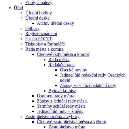
Ztráty a nálezy
Úřad
Úřední hodiny
Úřední deska
Archiv úřední desky
Odbory
Registr oznámení
Czech POINT
Tiskopisy a formuláře
Rada města a komise
Členové rady města a komisí
Rada města
Redakční rada
Osecké noviny
Jednací řád redakční rady Oseckých
novin
Zápisy ze schůzí redakční rady
Bytová komise
Usnesení rady města
Zápisy z jednání rady města
Termíny schůzí rady města
Jednací řád rady + změny
Zastupitelstvo města a výbory
Členové zastupitelstva města a výborů
Zastupitelstvo města