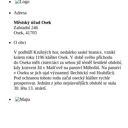
Adresa
Městský úřad Osek
Zahradní 246
Osek, 41705
O obci
V podhůří Krušných hor, nedaleko saské hranice, vznikl
kolem roku 1196 klášter Osek. V době svého příchodu
do Oseka měli cisterciáci za sebou již téměř šestileté období,
kdy konvent žil v Mašťově na panství Milhoštů. Na panství
v Oseku se jich ujal významný šlechtický rod Hrabišiců.
Pod ochranou tohoto rodu začal osecký klášter rychle
prosperovat. Jedním z jeho nejslavnějších období se stala
30. léta 13. století.