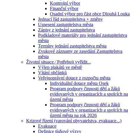
Kontrolní výbor
Finanční výbor
Osadní výbor pro část obce Dlouhá Louka
Jednací řád zastupitelstva + změny
Usnesení zastupitelstva města
Zápisy z jednání zastupitelstva
Podkladové materiály pro jednání zastupitelstva
města
Termíny jednání zastupitelstva města
Zvukové záznamy ze zasedání Zastupitelstva
města
Životní situace ⁄ Potřebuji vyřídit...
Výlep plakátů ve městě
Vítání občánků
Veřejnoprávní dotace z rozpočtu města
Individuální dotace města Osek
Program podpory činnosti dětí a žáků
evidovaných v organizacích a spolcích na
území města
Program podpory činnosti dětí a žáků
evidovaných v organizacích a spolcích na
území města na rok 2026
Krizové řízení (varování obyvatelstva, evakuace...)
Evakuace
Definice tísňové výzvy