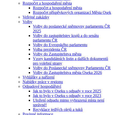
Rozpočet a hospodaření města
Rozpočet a hospodaření města
Rozpočet příspěvkových organizací Města Osek
Veřejné zakázky
Volby
Volby do poslanecké sněmovny parlamentu ČR
2025
Volby do zastupitelstev krajů a do senátu
parlamentu ČR
Volby do Evropského parlamentu
Volba prezidenta ČR
Volby do Zastupitelstva města
Vzory kandidátních listin a dalších dokumentů
pro volební strany
Volby do Poslanecké sněmovny Parlamentu ČR
Volby do Zastupitelstva města Oseka 2026
Vyhlášky a nařízení
Nabídky práce v regionu
Odpadové hospodářství
Jak to bylo v Oseku s odpady v roce 2025
Jak to bylo v Oseku s odpady v roce 2023
Uložení odpadu mimo vyhrazená místa není
správné!
Recyklace jedlých olejů a tuků
Povinné informace