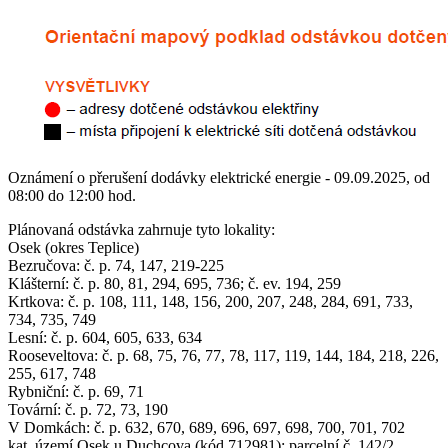
Oznámení o přerušení dodávky elektrické energie - 09.09.2025, od
08:00 do 12:00 hod.
Plánovaná odstávka zahrnuje tyto lokality:
Osek (okres Teplice)
Bezručova: č. p. 74, 147, 219-225
Klášterní: č. p. 80, 81, 294, 695, 736; č. ev. 194, 259
Krtkova: č. p. 108, 111, 148, 156, 200, 207, 248, 284, 691, 733,
734, 735, 749
Lesní: č. p. 604, 605, 633, 634
Rooseveltova: č. p. 68, 75, 76, 77, 78, 117, 119, 144, 184, 218, 226,
255, 617, 748
Rybniční: č. p. 69, 71
Tovární: č. p. 72, 73, 190
V Domkách: č. p. 632, 670, 689, 696, 697, 698, 700, 701, 702
kat. území Osek u Duchcova (kód 712981): parcelní č. 142/2,