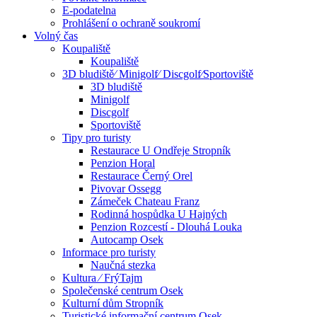
E-podatelna
Prohlášení o ochraně soukromí
Volný čas
Koupaliště
Koupaliště
3D bludiště⁄ Minigolf⁄ Discgolf⁄Sportoviště
3D bludiště
Minigolf
Discgolf
Sportoviště
Tipy pro turisty
Restaurace U Ondřeje Stropník
Penzion Horal
Restaurace Černý Orel
Pivovar Ossegg
Zámeček Chateau Franz
Rodinná hospůdka U Hajných
Penzion Rozcestí - Dlouhá Louka
Autocamp Osek
Informace pro turisty
Naučná stezka
Kultura ⁄ FrýTajm
Společenské centrum Osek
Kulturní dům Stropník
Turistické informační centrum Osek