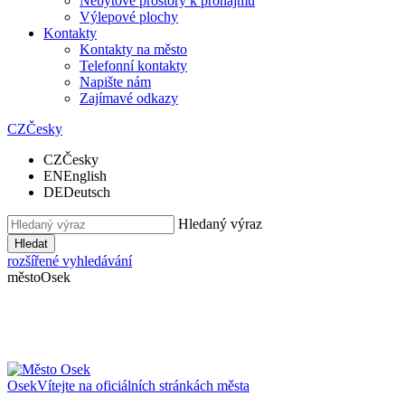
Nebytové prostory k pronájmu
Výlepové plochy
Kontakty
Kontakty na město
Telefonní kontakty
Napište nám
Zajímavé odkazy
CZ
Česky
CZ
Česky
EN
English
DE
Deutsch
Hledaný výraz
Hledat
rozšířené vyhledávání
město
Osek
Osek
Vítejte na oficiálních stránkách města