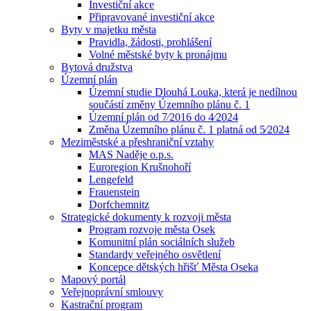
Investiční akce
Připravované investiční akce
Byty v majetku města
Pravidla, žádosti, prohlášení
Volné městské byty k pronájmu
Bytová družstva
Územní plán
Územní studie Dlouhá Louka, která je nedílnou
součástí změny Územního plánu č. 1
Územní plán od 7⁄2016 do 4⁄2024
Změna Územního plánu č. 1 platná od 5⁄2024
Meziměstské a přeshraniční vztahy
MAS Naděje o.p.s.
Euroregion Krušnohoří
Lengefeld
Frauenstein
Dorfchemnitz
Strategické dokumenty k rozvoji města
Program rozvoje města Osek
Komunitní plán sociálních služeb
Standardy veřejného osvětlení
Koncepce dětských hřišť Města Oseka
Mapový portál
Veřejnoprávní smlouvy
Kastrační program