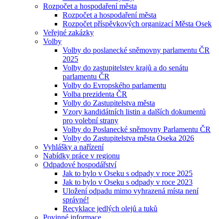
Rozpočet a hospodaření města
Rozpočet a hospodaření města
Rozpočet příspěvkových organizací Města Osek
Veřejné zakázky
Volby
Volby do poslanecké sněmovny parlamentu ČR
2025
Volby do zastupitelstev krajů a do senátu
parlamentu ČR
Volby do Evropského parlamentu
Volba prezidenta ČR
Volby do Zastupitelstva města
Vzory kandidátních listin a dalších dokumentů
pro volební strany
Volby do Poslanecké sněmovny Parlamentu ČR
Volby do Zastupitelstva města Oseka 2026
Vyhlášky a nařízení
Nabídky práce v regionu
Odpadové hospodářství
Jak to bylo v Oseku s odpady v roce 2025
Jak to bylo v Oseku s odpady v roce 2023
Uložení odpadu mimo vyhrazená místa není
správné!
Recyklace jedlých olejů a tuků
Povinné informace