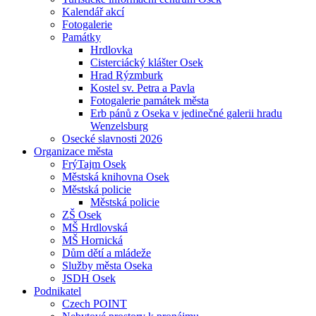
Kalendář akcí
Fotogalerie
Památky
Hrdlovka
Cisterciácký klášter Osek
Hrad Rýzmburk
Kostel sv. Petra a Pavla
Fotogalerie památek města
Erb pánů z Oseka v jedinečné galerii hradu
Wenzelsburg
Osecké slavnosti 2026
Organizace města
FrýTajm Osek
Městská knihovna Osek
Městská policie
Městská policie
ZŠ Osek
MŠ Hrdlovská
MŠ Hornická
Dům dětí a mládeže
Služby města Oseka
JSDH Osek
Podnikatel
Czech POINT