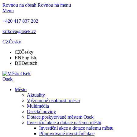
Rovnou na obsah
Rovnou na menu
Menu
+420 417 837 202
krtkova@osek.cz
CZ
Česky
CZ
Česky
EN
English
DE
Deutsch
Osek
Město
Aktuality
Významné osobnosti města
Multimédia
Osecké noviny
Dotace poskytované městem Osek
Investiční akce a dotace našemu městu
Investiční akce a dotace našemu městu
Připravované investiční akce