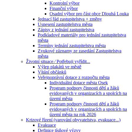
Kontrolní výbor
Finanční výbor
Osadní výbor pro část obce Dlouhá Louka
Jednací řád zastupitelstva + změny
Usnesení zastupitelstva města
Zápisy z jednání zastupitelstva
Podkladové materiály pro jednání zastupitelstva
města
Termíny jednání zastupitelstva města
Zvukové záznamy ze zasedání Zastupitelstva
města
Životní situace ⁄ Potřebuji vyřídit...
Výlep plakátů ve městě
Vítání občánků
Veřejnoprávní dotace z rozpočtu města
Individuální dotace města Osek
Program podpory činnosti dětí a žáků
evidovaných v organizacích a spolcích na
území města
Program podpory činnosti dětí a žáků
evidovaných v organizacích a spolcích na
území města na rok 2026
Krizové řízení (varování obyvatelstva, evakuace...)
Evakuace
Definice tísňové výzvy