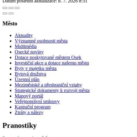
Datum poslední aktualizace:
8. 7. 2026 8:31
Město
Aktuality
Významné osobnosti města
Multimédia
Osecké noviny
Dotace poskytované městem Osek
Investiční akce a dotace našemu městu
Byty v majetku města
Bytová družstva
Územní plán
Meziměstské a přeshraniční vztahy
Strategické dokumenty k rozvoji města
Mapový portál
Veřejnoprávní smlouvy
Kastrační program
Ztráty a nálezy
Pranostiky