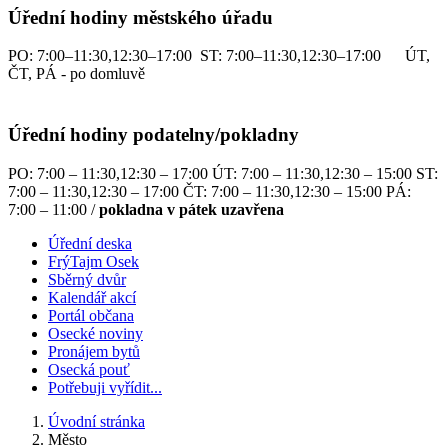
Úřední hodiny městského úřadu
PO: 7:00–11:30,12:30–17:00 ST: 7:00–11:30,12:30–17:00 ÚT,
ČT, PÁ - po domluvě
Úřední hodiny podatelny/pokladny
PO: 7:00 – 11:30,12:30 – 17:00 ÚT: 7:00 – 11:30,12:30 – 15:00 ST:
7:00 – 11:30,12:30 – 17:00 ČT: 7:00 – 11:30,12:30 – 15:00 PÁ:
7:00 – 11:00 /
pokladna v pátek uzavřena
Úřední deska
FrýTajm Osek
Sběrný dvůr
Kalendář akcí
Portál občana
Osecké noviny
Pronájem bytů
Osecká pouť
Potřebuji vyřídit...
Úvodní stránka
Město