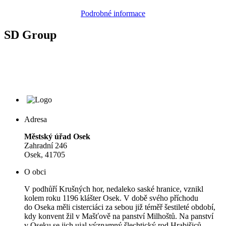
Podrobné informace
SD Group
Adresa
Městský úřad Osek
Zahradní 246
Osek, 41705
O obci
V podhůří Krušných hor, nedaleko saské hranice, vznikl
kolem roku 1196 klášter Osek. V době svého příchodu
do Oseka měli cisterciáci za sebou již téměř šestileté období,
kdy konvent žil v Mašťově na panství Milhoštů. Na panství
v Oseku se jich ujal významný šlechtický rod Hrabišiců.