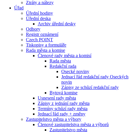
Ztráty a nálezy
Úřad
Úřední hodiny
Úřední deska
Archiv úřední desky
Odbory
Registr oznámení
Czech POINT
Tiskopisy a formuláře
Rada města a komise
Členové rady města a komisí
Rada města
Redakční rada
Osecké noviny
Jednací řád redakční rady Oseckých
novin
Zápisy ze schůzí redakční rady
Bytová komise
Usnesení rady města
Zápisy z jednání rady města
Termíny schůzí rady města
Jednací řád rady + změny
Zastupitelstvo města a výbory
Členové zastupitelstva města a výborů
Zastupitelstvo města