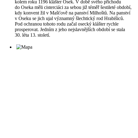
kolem roku 1196 klášter Osek. V době svého příchodu
do Oseka měli cisterciáci za sebou již téměř šestileté období,
kdy konvent žil v Mašťově na panství Milhoštů. Na panství
v Oseku se jich ujal významný šlechtický rod Hrabišiců.
Pod ochranou tohoto rodu začal osecký klášter rychle
prosperovat. Jedním z jeho nejslavnějších období se stala
30. léta 13. století.