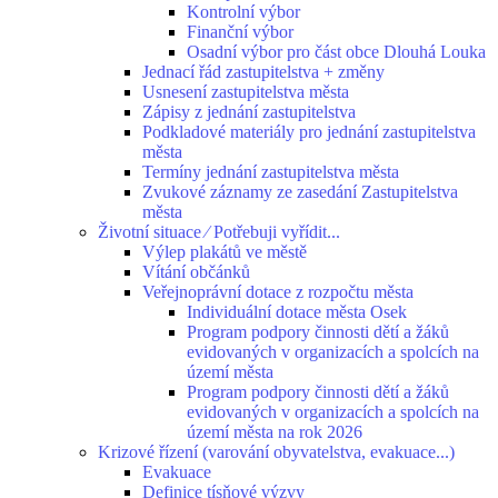
Kontrolní výbor
Finanční výbor
Osadní výbor pro část obce Dlouhá Louka
Jednací řád zastupitelstva + změny
Usnesení zastupitelstva města
Zápisy z jednání zastupitelstva
Podkladové materiály pro jednání zastupitelstva
města
Termíny jednání zastupitelstva města
Zvukové záznamy ze zasedání Zastupitelstva
města
Životní situace ⁄ Potřebuji vyřídit...
Výlep plakátů ve městě
Vítání občánků
Veřejnoprávní dotace z rozpočtu města
Individuální dotace města Osek
Program podpory činnosti dětí a žáků
evidovaných v organizacích a spolcích na
území města
Program podpory činnosti dětí a žáků
evidovaných v organizacích a spolcích na
území města na rok 2026
Krizové řízení (varování obyvatelstva, evakuace...)
Evakuace
Definice tísňové výzvy