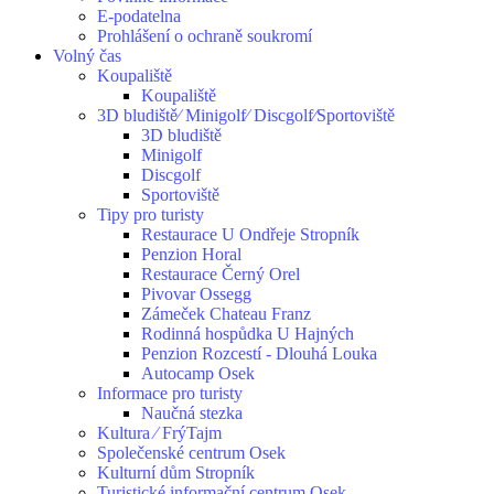
E-podatelna
Prohlášení o ochraně soukromí
Volný čas
Koupaliště
Koupaliště
3D bludiště⁄ Minigolf⁄ Discgolf⁄Sportoviště
3D bludiště
Minigolf
Discgolf
Sportoviště
Tipy pro turisty
Restaurace U Ondřeje Stropník
Penzion Horal
Restaurace Černý Orel
Pivovar Ossegg
Zámeček Chateau Franz
Rodinná hospůdka U Hajných
Penzion Rozcestí - Dlouhá Louka
Autocamp Osek
Informace pro turisty
Naučná stezka
Kultura ⁄ FrýTajm
Společenské centrum Osek
Kulturní dům Stropník
Turistické informační centrum Osek