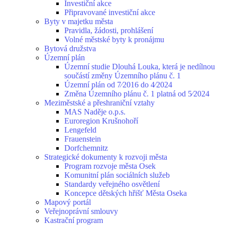
Investiční akce
Připravované investiční akce
Byty v majetku města
Pravidla, žádosti, prohlášení
Volné městské byty k pronájmu
Bytová družstva
Územní plán
Územní studie Dlouhá Louka, která je nedílnou
součástí změny Územního plánu č. 1
Územní plán od 7⁄2016 do 4⁄2024
Změna Územního plánu č. 1 platná od 5⁄2024
Meziměstské a přeshraniční vztahy
MAS Naděje o.p.s.
Euroregion Krušnohoří
Lengefeld
Frauenstein
Dorfchemnitz
Strategické dokumenty k rozvoji města
Program rozvoje města Osek
Komunitní plán sociálních služeb
Standardy veřejného osvětlení
Koncepce dětských hřišť Města Oseka
Mapový portál
Veřejnoprávní smlouvy
Kastrační program