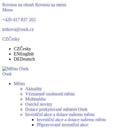
Rovnou na obsah
Rovnou na menu
Menu
+420 417 837 202
krtkova@osek.cz
CZ
Česky
CZ
Česky
EN
English
DE
Deutsch
Osek
Město
Aktuality
Významné osobnosti města
Multimédia
Osecké noviny
Dotace poskytované městem Osek
Investiční akce a dotace našemu městu
Investiční akce a dotace našemu městu
Připravované investiční akce