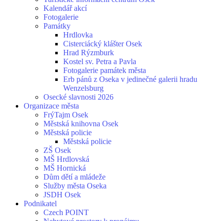
Kalendář akcí
Fotogalerie
Památky
Hrdlovka
Cisterciácký klášter Osek
Hrad Rýzmburk
Kostel sv. Petra a Pavla
Fotogalerie památek města
Erb pánů z Oseka v jedinečné galerii hradu
Wenzelsburg
Osecké slavnosti 2026
Organizace města
FrýTajm Osek
Městská knihovna Osek
Městská policie
Městská policie
ZŠ Osek
MŠ Hrdlovská
MŠ Hornická
Dům dětí a mládeže
Služby města Oseka
JSDH Osek
Podnikatel
Czech POINT