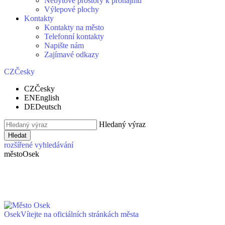
Nebytové prostory k pronájmu
Výlepové plochy
Kontakty
Kontakty na město
Telefonní kontakty
Napište nám
Zajímavé odkazy
CZ
Česky
CZ
Česky
EN
English
DE
Deutsch
Hledaný výraz
Hledat
rozšířené vyhledávání
město
Osek
Osek
Vítejte na oficiálních stránkách města