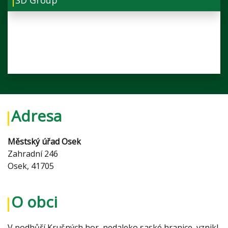
Adresa
Městský úřad Osek
Zahradní 246
Osek, 41705
O obci
V podhůří Krušných hor, nedaleko saské hranice, vznikl