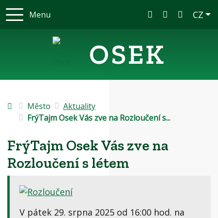
Rovnou na obsah
Rovnou na menu
Čes
CZ
Menu
+420 417 837 202
krtkova@osek
OSEK
Úvodní stránka
Město
Aktuality
FrýTajm Osek Vás zve na Rozloučení s...
FrýTajm Osek Vás zve na
Rozloučení s létem
V pátek 29. srpna 2025 od 16:00 hod. na