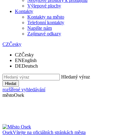
Nebytové prostory k pronájmu
Výlepové plochy
Kontakty
Kontakty na město
Telefonní kontakty
Napište nám
Zajímavé odkazy
CZ
Česky
CZ
Česky
EN
English
DE
Deutsch
Hledaný výraz
Hledat
rozšířené vyhledávání
město
Osek
Osek
Vítejte na oficiálních stránkách města