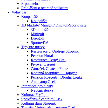
E-podatelna
Prohlášení o ochraně soukromí
Volný čas
Koupaliště
Koupaliště
3D bludiště⁄ Minigolf⁄ Discgolf⁄Sportoviště
3D bludiště
Minigolf
Discgolf
Sportoviště
Tipy pro turisty
Restaurace U Ondřeje Stropník
Penzion Horal
Restaurace Černý Orel
Pivovar Ossegg
Zámeček Chateau Franz
Rodinná hospůdka U Hajných
Penzion Rozcestí - Dlouhá Louka
Autocamp Osek
Informace pro turisty
Naučná stezka
Kultura ⁄ FrýTajm
Společenské centrum Osek
Kulturní dům Stropník
Turistické informační centrum Osek