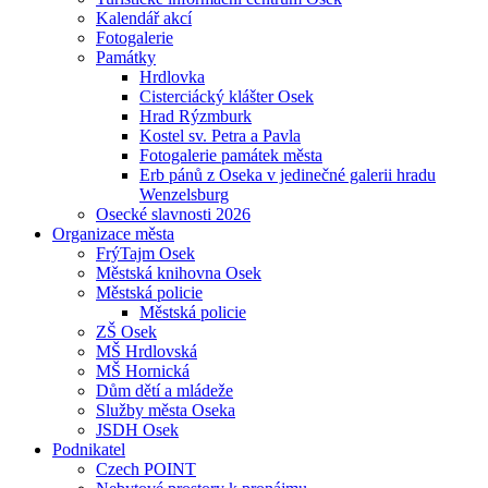
Kalendář akcí
Fotogalerie
Památky
Hrdlovka
Cisterciácký klášter Osek
Hrad Rýzmburk
Kostel sv. Petra a Pavla
Fotogalerie památek města
Erb pánů z Oseka v jedinečné galerii hradu
Wenzelsburg
Osecké slavnosti 2026
Organizace města
FrýTajm Osek
Městská knihovna Osek
Městská policie
Městská policie
ZŠ Osek
MŠ Hrdlovská
MŠ Hornická
Dům dětí a mládeže
Služby města Oseka
JSDH Osek
Podnikatel
Czech POINT