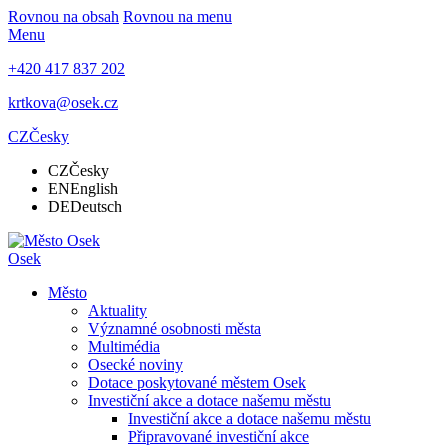
Rovnou na obsah
Rovnou na menu
Menu
+420 417 837 202
krtkova@osek.cz
CZ
Česky
CZ
Česky
EN
English
DE
Deutsch
Osek
Město
Aktuality
Významné osobnosti města
Multimédia
Osecké noviny
Dotace poskytované městem Osek
Investiční akce a dotace našemu městu
Investiční akce a dotace našemu městu
Připravované investiční akce