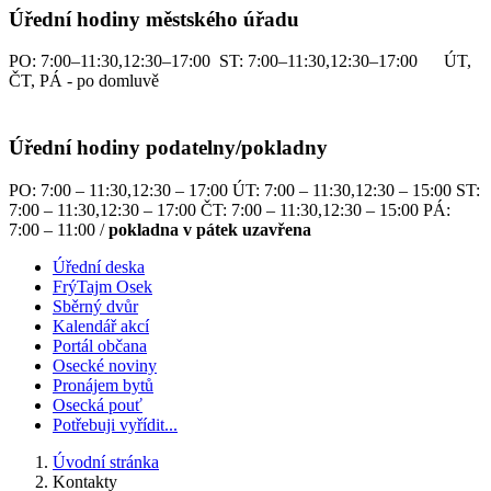
Úřední hodiny městského úřadu
PO: 7:00–11:30,12:30–17:00 ST: 7:00–11:30,12:30–17:00 ÚT,
ČT, PÁ - po domluvě
Úřední hodiny podatelny/pokladny
PO: 7:00 – 11:30,12:30 – 17:00 ÚT: 7:00 – 11:30,12:30 – 15:00 ST:
7:00 – 11:30,12:30 – 17:00 ČT: 7:00 – 11:30,12:30 – 15:00 PÁ:
7:00 – 11:00 /
pokladna v pátek uzavřena
Úřední deska
FrýTajm Osek
Sběrný dvůr
Kalendář akcí
Portál občana
Osecké noviny
Pronájem bytů
Osecká pouť
Potřebuji vyřídit...
Úvodní stránka
Kontakty