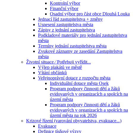
Kontrolní výbor
Finanční výbor
Osadní výbor pro část obce Dlouhá Louka
Jednací řád zastupitelstva + změny
Usnesení zastupitelstva města
Zápisy z jednání zastupitelstva
Podkladové materiály pro jednání zastupitelstva
města
Termíny jednání zastupitelstva města
Zvukové záznamy ze zasedání Zastupitelstva
města
Životní situace ⁄ Potřebuji vyřídit...
Výlep plakátů ve městě
Vítání občánků
Veřejnoprávní dotace z rozpočtu města
Individuální dotace města Osek
Program podpory činnosti dětí a žáků
evidovaných v organizacích a spolcích na
území města
Program podpory činnosti dětí a žáků
evidovaných v organizacích a spolcích na
území města na rok 2026
Krizové řízení (varování obyvatelstva, evakuace...)
Evakuace
Definice tísňové výzvy