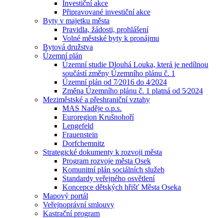
Investiční akce
Připravované investiční akce
Byty v majetku města
Pravidla, žádosti, prohlášení
Volné městské byty k pronájmu
Bytová družstva
Územní plán
Územní studie Dlouhá Louka, která je nedílnou
součástí změny Územního plánu č. 1
Územní plán od 7⁄2016 do 4⁄2024
Změna Územního plánu č. 1 platná od 5⁄2024
Meziměstské a přeshraniční vztahy
MAS Naděje o.p.s.
Euroregion Krušnohoří
Lengefeld
Frauenstein
Dorfchemnitz
Strategické dokumenty k rozvoji města
Program rozvoje města Osek
Komunitní plán sociálních služeb
Standardy veřejného osvětlení
Koncepce dětských hřišť Města Oseka
Mapový portál
Veřejnoprávní smlouvy
Kastrační program