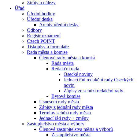
Ztráty a nálezy
Úřad
Úřední hodiny
Úřední deska
Archiv úřední desky
Odbory
Registr oznámení
Czech POINT
Tiskopisy a formuláře
Rada města a komise
Členové rady města a komisí
Rada města
Redakční rada
Osecké noviny
Jednací řád redakční rady Oseckých
novin
Zápisy ze schůzí redakční rady
Bytová komise
Usnesení rady města
Zápisy z jednání rady města
Termíny schůzí rady města
Jednací řád rady + změny
Zastupitelstvo města a výbory
Členové zastupitelstva města a výborů
Zastupitelstvo města