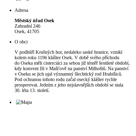
Adresa
Městský úřad Osek
Zahradní 246
Osek, 41705
O obci
V podhůří Krušných hor, nedaleko saské hranice, vznikl
kolem roku 1196 klášter Osek. V době svého příchodu
do Oseka měli cisterciáci za sebou již téměř šestileté období,
kdy konvent žil v Mašťově na panství Milhoštů. Na panství
v Oseku se jich ujal významný šlechtický rod Hrabišiců.
Pod ochranou tohoto rodu začal osecký klášter rychle
prosperovat. Jedním z jeho nejslavnějších období se stala
30. léta 13. století.