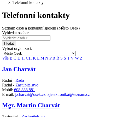
Telefonní kontakty
Telefonní kontakty
Seznam osob a kontaktní spojení (Město Osek)
Vyhledat osobu:
Hledat
Vybrat organizaci:
Vše
B
Č
D
H
CH
K
L
M
N
P
R
Ř
S
Š
T
V
W
Z
Jan Charvát
Radní -
Rada
Radní -
Zastupitelstvo
Mobil:
608 888 881
E-mail:
j.charvat@osek.cz
,
3jelektronika@seznam.cz
Mgr. Martin Charvát
Zastupitel -
Zastupitelstvo