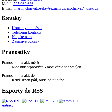
Mobil:
725 062 636
E-mail:
martin.charvat.osek@seznam.cz
,
m.charvat@osek.cz
Kontakty
Kontakty na město
Telefonní kontakty
Napište nám
Zajímavé odkazy
Pranostiky
Pranostika na akt. měsíc
Moc hub srpnových - moc vánic sněhových.
Pranostika na akt. den
Když srpen pálí, bude pálit i víno.
Exporty do RSS
nahoru