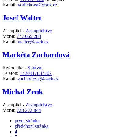
E-mail:
vorlickova@osek.cz
Josef Walter
Zastupitel -
Zastupitelstvo
Mobil:
777 665 288
E-mail:
walter@osek.cz
Markéta Zachardová
Referentka -
Správní
Telefon:
+420417837202
E-mail:
zachardova@osek.cz
Michal Zenk
Zastupitel -
Zastupitelstvo
Mobil:
728 272 844
první stránka
předchozí stránka
4