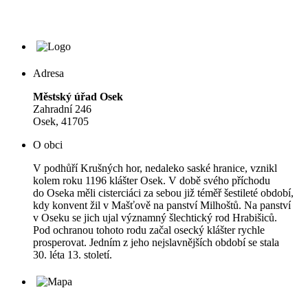
Adresa
Městský úřad Osek
Zahradní 246
Osek, 41705
O obci
V podhůří Krušných hor, nedaleko saské hranice, vznikl
kolem roku 1196 klášter Osek. V době svého příchodu
do Oseka měli cisterciáci za sebou již téměř šestileté období,
kdy konvent žil v Mašťově na panství Milhoštů. Na panství
v Oseku se jich ujal významný šlechtický rod Hrabišiců.
Pod ochranou tohoto rodu začal osecký klášter rychle
prosperovat. Jedním z jeho nejslavnějších období se stala
30. léta 13. století.