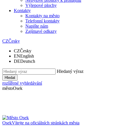
Nebytové prostory k pronájmu
Výlepové plochy
Kontakty
Kontakty na město
Telefonní kontakty
Napište nám
Zajímavé odkazy
CZ
Česky
CZ
Česky
EN
English
DE
Deutsch
Hledaný výraz
Hledat
rozšířené vyhledávání
město
Osek
Osek
Vítejte na oficiálních stránkách města