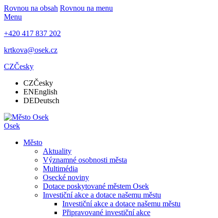
Rovnou na obsah
Rovnou na menu
Menu
+420 417 837 202
krtkova@osek.cz
CZ
Česky
CZ
Česky
EN
English
DE
Deutsch
Osek
Město
Aktuality
Významné osobnosti města
Multimédia
Osecké noviny
Dotace poskytované městem Osek
Investiční akce a dotace našemu městu
Investiční akce a dotace našemu městu
Připravované investiční akce