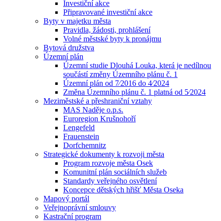
Investiční akce
Připravované investiční akce
Byty v majetku města
Pravidla, žádosti, prohlášení
Volné městské byty k pronájmu
Bytová družstva
Územní plán
Územní studie Dlouhá Louka, která je nedílnou
součástí změny Územního plánu č. 1
Územní plán od 7⁄2016 do 4⁄2024
Změna Územního plánu č. 1 platná od 5⁄2024
Meziměstské a přeshraniční vztahy
MAS Naděje o.p.s.
Euroregion Krušnohoří
Lengefeld
Frauenstein
Dorfchemnitz
Strategické dokumenty k rozvoji města
Program rozvoje města Osek
Komunitní plán sociálních služeb
Standardy veřejného osvětlení
Koncepce dětských hřišť Města Oseka
Mapový portál
Veřejnoprávní smlouvy
Kastrační program