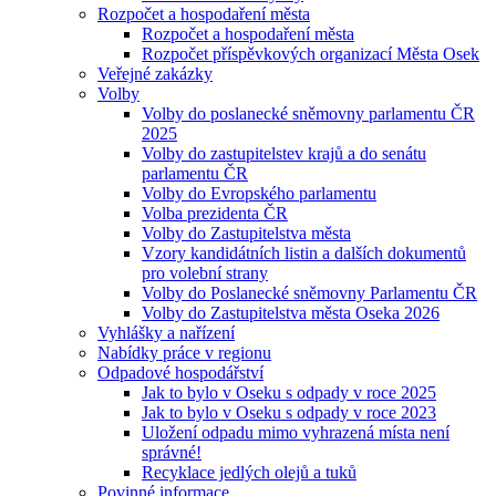
Rozpočet a hospodaření města
Rozpočet a hospodaření města
Rozpočet příspěvkových organizací Města Osek
Veřejné zakázky
Volby
Volby do poslanecké sněmovny parlamentu ČR
2025
Volby do zastupitelstev krajů a do senátu
parlamentu ČR
Volby do Evropského parlamentu
Volba prezidenta ČR
Volby do Zastupitelstva města
Vzory kandidátních listin a dalších dokumentů
pro volební strany
Volby do Poslanecké sněmovny Parlamentu ČR
Volby do Zastupitelstva města Oseka 2026
Vyhlášky a nařízení
Nabídky práce v regionu
Odpadové hospodářství
Jak to bylo v Oseku s odpady v roce 2025
Jak to bylo v Oseku s odpady v roce 2023
Uložení odpadu mimo vyhrazená místa není
správné!
Recyklace jedlých olejů a tuků
Povinné informace