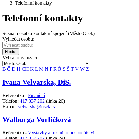
Telefonní kontakty
Telefonní kontakty
Seznam osob a kontaktní spojení (Město Osek)
Vyhledat osobu:
Hledat
Vybrat organizaci:
B
Č
D
H
CH
K
L
M
N
P
R
Ř
S
Š
T
V
W
Z
Ivana Velvarská, DiS.
Referentka -
Finanční
Telefon:
417 837 202
(linka 26)
E-mail:
velvarska@osek.cz
Walburga Vorlíčková
Referentka -
Výstavby a místního hospodářství
Telefon:
417 837 202
(linka 29)