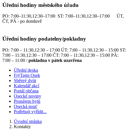
Úřední hodiny městského úřadu
PO: 7:00–11:30,12:30–17:00 ST: 7:00–11:30,12:30–17:00 ÚT,
ČT, PÁ - po domluvě
Úřední hodiny podatelny/pokladny
PO: 7:00 – 11:30,12:30 – 17:00 ÚT: 7:00 – 11:30,12:30 – 15:00 ST:
7:00 – 11:30,12:30 – 17:00 ČT: 7:00 – 11:30,12:30 – 15:00 PÁ:
7:00 – 11:00 /
pokladna v pátek uzavřena
Úřední deska
FrýTajm Osek
Sběrný dvůr
Kalendář akcí
Portál občana
Osecké noviny
Pronájem bytů
Osecká pouť
Potřebuji vyřídit...
Úvodní stránka
Kontakty