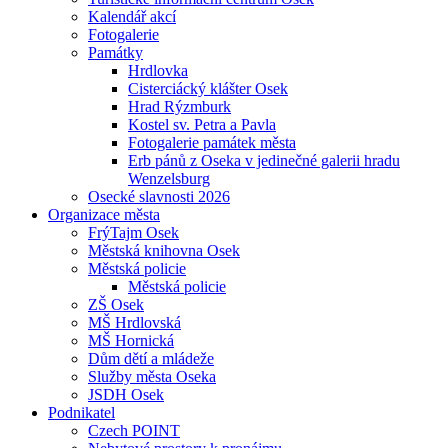
Kalendář akcí
Fotogalerie
Památky
Hrdlovka
Cisterciácký klášter Osek
Hrad Rýzmburk
Kostel sv. Petra a Pavla
Fotogalerie památek města
Erb pánů z Oseka v jedinečné galerii hradu
Wenzelsburg
Osecké slavnosti 2026
Organizace města
FrýTajm Osek
Městská knihovna Osek
Městská policie
Městská policie
ZŠ Osek
MŠ Hrdlovská
MŠ Hornická
Dům dětí a mládeže
Služby města Oseka
JSDH Osek
Podnikatel
Czech POINT