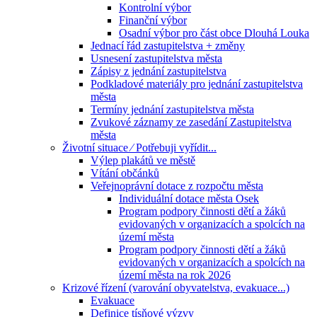
Kontrolní výbor
Finanční výbor
Osadní výbor pro část obce Dlouhá Louka
Jednací řád zastupitelstva + změny
Usnesení zastupitelstva města
Zápisy z jednání zastupitelstva
Podkladové materiály pro jednání zastupitelstva
města
Termíny jednání zastupitelstva města
Zvukové záznamy ze zasedání Zastupitelstva
města
Životní situace ⁄ Potřebuji vyřídit...
Výlep plakátů ve městě
Vítání občánků
Veřejnoprávní dotace z rozpočtu města
Individuální dotace města Osek
Program podpory činnosti dětí a žáků
evidovaných v organizacích a spolcích na
území města
Program podpory činnosti dětí a žáků
evidovaných v organizacích a spolcích na
území města na rok 2026
Krizové řízení (varování obyvatelstva, evakuace...)
Evakuace
Definice tísňové výzvy