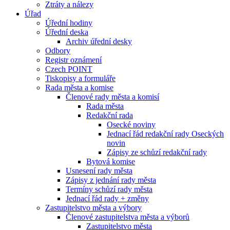
Ztráty a nálezy
Úřad
Úřední hodiny
Úřední deska
Archiv úřední desky
Odbory
Registr oznámení
Czech POINT
Tiskopisy a formuláře
Rada města a komise
Členové rady města a komisí
Rada města
Redakční rada
Osecké noviny
Jednací řád redakční rady Oseckých
novin
Zápisy ze schůzí redakční rady
Bytová komise
Usnesení rady města
Zápisy z jednání rady města
Termíny schůzí rady města
Jednací řád rady + změny
Zastupitelstvo města a výbory
Členové zastupitelstva města a výborů
Zastupitelstvo města