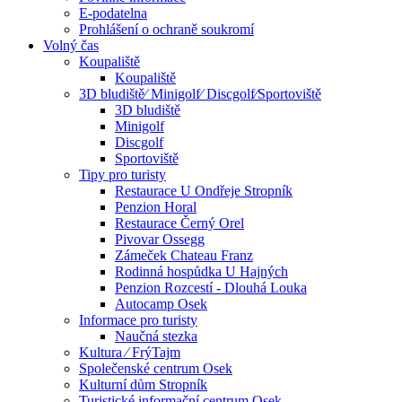
E-podatelna
Prohlášení o ochraně soukromí
Volný čas
Koupaliště
Koupaliště
3D bludiště⁄ Minigolf⁄ Discgolf⁄Sportoviště
3D bludiště
Minigolf
Discgolf
Sportoviště
Tipy pro turisty
Restaurace U Ondřeje Stropník
Penzion Horal
Restaurace Černý Orel
Pivovar Ossegg
Zámeček Chateau Franz
Rodinná hospůdka U Hajných
Penzion Rozcestí - Dlouhá Louka
Autocamp Osek
Informace pro turisty
Naučná stezka
Kultura ⁄ FrýTajm
Společenské centrum Osek
Kulturní dům Stropník
Turistické informační centrum Osek