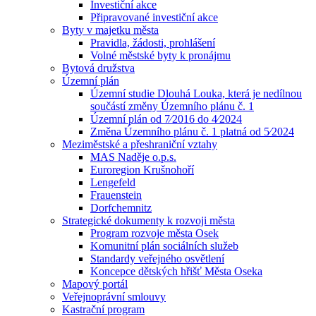
Investiční akce
Připravované investiční akce
Byty v majetku města
Pravidla, žádosti, prohlášení
Volné městské byty k pronájmu
Bytová družstva
Územní plán
Územní studie Dlouhá Louka, která je nedílnou
součástí změny Územního plánu č. 1
Územní plán od 7⁄2016 do 4⁄2024
Změna Územního plánu č. 1 platná od 5⁄2024
Meziměstské a přeshraniční vztahy
MAS Naděje o.p.s.
Euroregion Krušnohoří
Lengefeld
Frauenstein
Dorfchemnitz
Strategické dokumenty k rozvoji města
Program rozvoje města Osek
Komunitní plán sociálních služeb
Standardy veřejného osvětlení
Koncepce dětských hřišť Města Oseka
Mapový portál
Veřejnoprávní smlouvy
Kastrační program