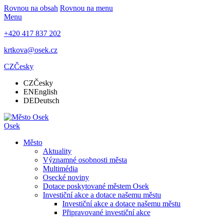
Rovnou na obsah
Rovnou na menu
Menu
+420 417 837 202
krtkova@osek.cz
CZ
Česky
CZ
Česky
EN
English
DE
Deutsch
Osek
Město
Aktuality
Významné osobnosti města
Multimédia
Osecké noviny
Dotace poskytované městem Osek
Investiční akce a dotace našemu městu
Investiční akce a dotace našemu městu
Připravované investiční akce