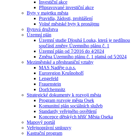
Investiční akce
Připravované investiční akce
Byty v majetku města
Pravidla, žádosti, prohlášení
Volné městské byty k pronájmu
Bytová družstva
Územní plán
Územní studie Dlouhá Louka, která je nedílnou
součástí změny Územního plánu č. 1
Územní plán od 7⁄2016 do 4⁄2024
Změna Územního plánu č. 1 platná od 5⁄2024
Meziměstské a přeshraniční vztahy
MAS Naděje o.p.s.
Euroregion Krušnohoří
Lengefeld
Frauenstein
Dorfchemnitz
Strategické dokumenty k rozvoji města
Program rozvoje města Osek
Komunitní plán sociálních služeb
Standardy veřejného osvětlení
Koncepce dětských hřišť Města Oseka
Mapový portál
Veřejnoprávní smlouvy
Kastrační program