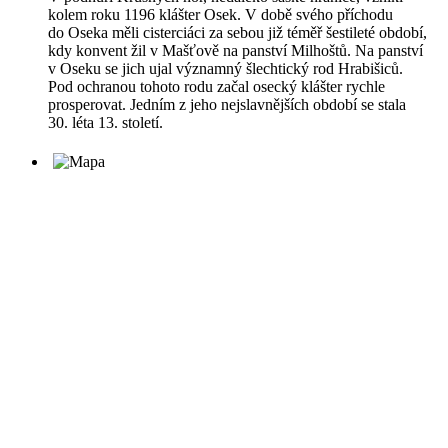
kolem roku 1196 klášter Osek. V době svého příchodu
do Oseka měli cisterciáci za sebou již téměř šestileté období,
kdy konvent žil v Mašťově na panství Milhoštů. Na panství
v Oseku se jich ujal významný šlechtický rod Hrabišiců.
Pod ochranou tohoto rodu začal osecký klášter rychle
prosperovat. Jedním z jeho nejslavnějších období se stala
30. léta 13. století.