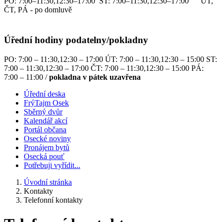
PO: 7:00–11:30,12:30–17:00 ST: 7:00–11:30,12:30–17:00 ÚT,
ČT, PÁ - po domluvě
Úřední hodiny podatelny/pokladny
PO: 7:00 – 11:30,12:30 – 17:00 ÚT: 7:00 – 11:30,12:30 – 15:00 ST:
7:00 – 11:30,12:30 – 17:00 ČT: 7:00 – 11:30,12:30 – 15:00 PÁ:
7:00 – 11:00 /
pokladna v pátek uzavřena
Úřední deska
FrýTajm Osek
Sběrný dvůr
Kalendář akcí
Portál občana
Osecké noviny
Pronájem bytů
Osecká pouť
Potřebuji vyřídit...
Úvodní stránka
Kontakty
Telefonní kontakty