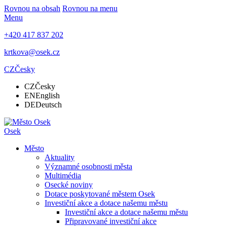
Rovnou na obsah
Rovnou na menu
Menu
+420 417 837 202
krtkova@osek.cz
CZ
Česky
CZ
Česky
EN
English
DE
Deutsch
Osek
Město
Aktuality
Významné osobnosti města
Multimédia
Osecké noviny
Dotace poskytované městem Osek
Investiční akce a dotace našemu městu
Investiční akce a dotace našemu městu
Připravované investiční akce