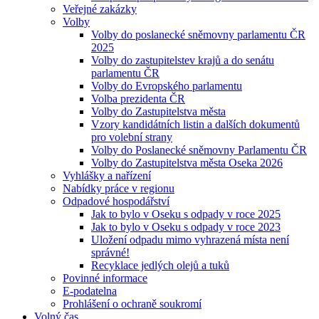
Veřejné zakázky
Volby
Volby do poslanecké sněmovny parlamentu ČR
2025
Volby do zastupitelstev krajů a do senátu
parlamentu ČR
Volby do Evropského parlamentu
Volba prezidenta ČR
Volby do Zastupitelstva města
Vzory kandidátních listin a dalších dokumentů
pro volební strany
Volby do Poslanecké sněmovny Parlamentu ČR
Volby do Zastupitelstva města Oseka 2026
Vyhlášky a nařízení
Nabídky práce v regionu
Odpadové hospodářství
Jak to bylo v Oseku s odpady v roce 2025
Jak to bylo v Oseku s odpady v roce 2023
Uložení odpadu mimo vyhrazená místa není
správné!
Recyklace jedlých olejů a tuků
Povinné informace
E-podatelna
Prohlášení o ochraně soukromí
Volný čas