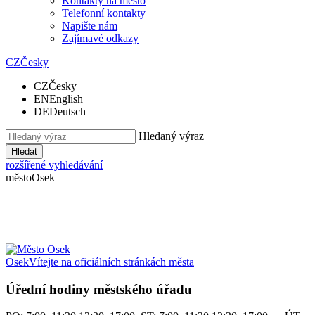
Kontakty na město
Telefonní kontakty
Napište nám
Zajímavé odkazy
CZ
Česky
CZ
Česky
EN
English
DE
Deutsch
Hledaný výraz
Hledat
rozšířené vyhledávání
město
Osek
Osek
Vítejte na oficiálních stránkách města
Úřední hodiny městského úřadu