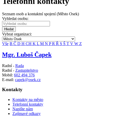
Telefonní kontakty
Seznam osob a kontaktní spojení (Město Osek)
Vyhledat osobu:
Hledat
Vybrat organizaci:
Vše
B
Č
D
H
CH
K
L
M
N
P
R
Ř
S
Š
T
V
W
Z
Mgr. Luboš Čapek
Radní -
Rada
Radní -
Zastupitelstvo
Mobil:
602 494 376
E-mail:
capek@osek.cz
Kontakty
Kontakty na město
Telefonní kontakty
Napište nám
Zajímavé odkazy