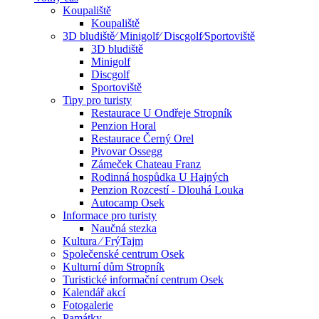
Koupaliště
Koupaliště
3D bludiště⁄ Minigolf⁄ Discgolf⁄Sportoviště
3D bludiště
Minigolf
Discgolf
Sportoviště
Tipy pro turisty
Restaurace U Ondřeje Stropník
Penzion Horal
Restaurace Černý Orel
Pivovar Ossegg
Zámeček Chateau Franz
Rodinná hospůdka U Hajných
Penzion Rozcestí - Dlouhá Louka
Autocamp Osek
Informace pro turisty
Naučná stezka
Kultura ⁄ FrýTajm
Společenské centrum Osek
Kulturní dům Stropník
Turistické informační centrum Osek
Kalendář akcí
Fotogalerie
Památky