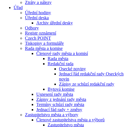
Ztráty a nálezy
Úřad
Úřední hodiny
Úřední deska
Archiv úřední desky
Odbory
Registr oznámení
Czech POINT
Tiskopisy a formuláře
Rada města a komise
Členové rady města a komisí
Rada města
Redakční rada
Osecké noviny
Jednací řád redakční rady Oseckých
novin
Zápisy ze schůzí redakční rady
Bytová komise
Usnesení rady města
Zápisy z jednání rady města
Termíny schůzí rady města
Jednací řád rady + změny
Zastupitelstvo města a výbory
Členové zastupitelstva města a výborů
Zastupitelstvo města