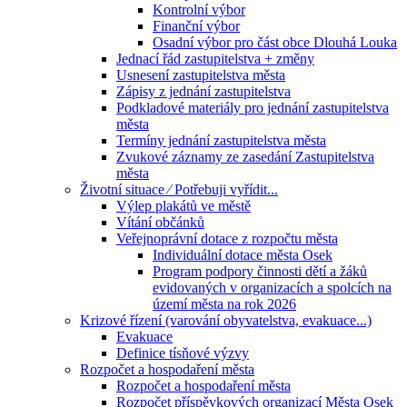
Kontrolní výbor
Finanční výbor
Osadní výbor pro část obce Dlouhá Louka
Jednací řád zastupitelstva + změny
Usnesení zastupitelstva města
Zápisy z jednání zastupitelstva
Podkladové materiály pro jednání zastupitelstva
města
Termíny jednání zastupitelstva města
Zvukové záznamy ze zasedání Zastupitelstva
města
Životní situace ⁄ Potřebuji vyřídit...
Výlep plakátů ve městě
Vítání občánků
Veřejnoprávní dotace z rozpočtu města
Individuální dotace města Osek
Program podpory činnosti dětí a žáků
evidovaných v organizacích a spolcích na
území města na rok 2026
Krizové řízení (varování obyvatelstva, evakuace...)
Evakuace
Definice tísňové výzvy
Rozpočet a hospodaření města
Rozpočet a hospodaření města
Rozpočet příspěvkových organizací Města Osek