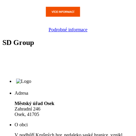
Podrobné informace
SD Group
Adresa
Městský úřad Osek
Zahradní 246
Osek, 41705
O obci
V podhůří Krušných hor, nedaleko saské hranice, vznikl