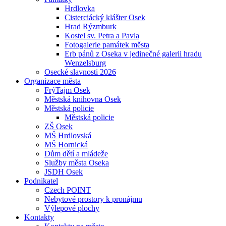
Hrdlovka
Cisterciácký klášter Osek
Hrad Rýzmburk
Kostel sv. Petra a Pavla
Fotogalerie památek města
Erb pánů z Oseka v jedinečné galerii hradu
Wenzelsburg
Osecké slavnosti 2026
Organizace města
FrýTajm Osek
Městská knihovna Osek
Městská policie
Městská policie
ZŠ Osek
MŠ Hrdlovská
MŠ Hornická
Dům dětí a mládeže
Služby města Oseka
JSDH Osek
Podnikatel
Czech POINT
Nebytové prostory k pronájmu
Výlepové plochy
Kontakty