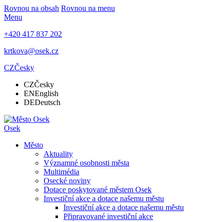
Rovnou na obsah
Rovnou na menu
Menu
+420 417 837 202
krtkova@osek.cz
CZ
Česky
CZ
Česky
EN
English
DE
Deutsch
Osek
Město
Aktuality
Významné osobnosti města
Multimédia
Osecké noviny
Dotace poskytované městem Osek
Investiční akce a dotace našemu městu
Investiční akce a dotace našemu městu
Připravované investiční akce