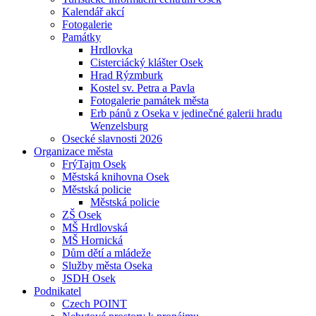
Kalendář akcí
Fotogalerie
Památky
Hrdlovka
Cisterciácký klášter Osek
Hrad Rýzmburk
Kostel sv. Petra a Pavla
Fotogalerie památek města
Erb pánů z Oseka v jedinečné galerii hradu
Wenzelsburg
Osecké slavnosti 2026
Organizace města
FrýTajm Osek
Městská knihovna Osek
Městská policie
Městská policie
ZŠ Osek
MŠ Hrdlovská
MŠ Hornická
Dům dětí a mládeže
Služby města Oseka
JSDH Osek
Podnikatel
Czech POINT