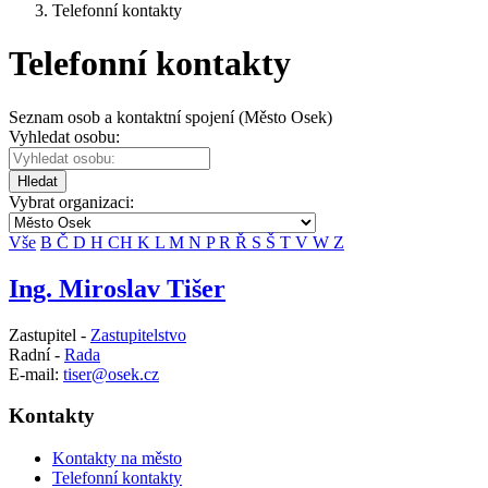
Telefonní kontakty
Telefonní kontakty
Seznam osob a kontaktní spojení (Město Osek)
Vyhledat osobu:
Hledat
Vybrat organizaci:
Vše
B
Č
D
H
CH
K
L
M
N
P
R
Ř
S
Š
T
V
W
Z
Ing. Miroslav Tišer
Zastupitel -
Zastupitelstvo
Radní -
Rada
E-mail:
tiser@osek.cz
Kontakty
Kontakty na město
Telefonní kontakty