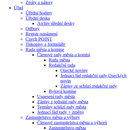
Ztráty a nálezy
Úřad
Úřední hodiny
Úřední deska
Archiv úřední desky
Odbory
Registr oznámení
Czech POINT
Tiskopisy a formuláře
Rada města a komise
Členové rady města a komisí
Rada města
Redakční rada
Osecké noviny
Jednací řád redakční rady Oseckých
novin
Zápisy ze schůzí redakční rady
Bytová komise
Usnesení rady města
Zápisy z jednání rady města
Termíny schůzí rady města
Jednací řád rady + změny
Zastupitelstvo města a výbory
Členové zastupitelstva města a výborů
Zastupitelstvo města