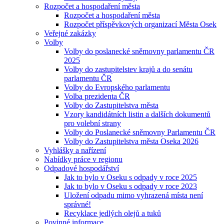
Rozpočet a hospodaření města
Rozpočet a hospodaření města
Rozpočet příspěvkových organizací Města Osek
Veřejné zakázky
Volby
Volby do poslanecké sněmovny parlamentu ČR
2025
Volby do zastupitelstev krajů a do senátu
parlamentu ČR
Volby do Evropského parlamentu
Volba prezidenta ČR
Volby do Zastupitelstva města
Vzory kandidátních listin a dalších dokumentů
pro volební strany
Volby do Poslanecké sněmovny Parlamentu ČR
Volby do Zastupitelstva města Oseka 2026
Vyhlášky a nařízení
Nabídky práce v regionu
Odpadové hospodářství
Jak to bylo v Oseku s odpady v roce 2025
Jak to bylo v Oseku s odpady v roce 2023
Uložení odpadu mimo vyhrazená místa není
správné!
Recyklace jedlých olejů a tuků
Povinné informace