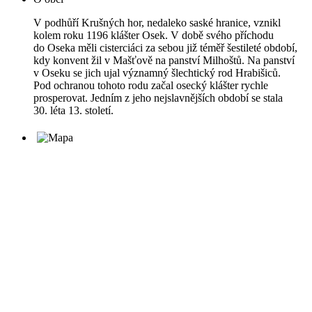
V podhůří Krušných hor, nedaleko saské hranice, vznikl
kolem roku 1196 klášter Osek. V době svého příchodu
do Oseka měli cisterciáci za sebou již téměř šestileté období,
kdy konvent žil v Mašťově na panství Milhoštů. Na panství
v Oseku se jich ujal významný šlechtický rod Hrabišiců.
Pod ochranou tohoto rodu začal osecký klášter rychle
prosperovat. Jedním z jeho nejslavnějších období se stala
30. léta 13. století.