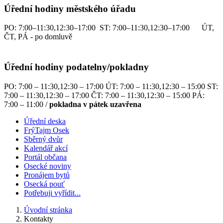
Úřední hodiny městského úřadu
PO: 7:00–11:30,12:30–17:00 ST: 7:00–11:30,12:30–17:00 ÚT,
ČT, PÁ - po domluvě
Úřední hodiny podatelny/pokladny
PO: 7:00 – 11:30,12:30 – 17:00 ÚT: 7:00 – 11:30,12:30 – 15:00 ST:
7:00 – 11:30,12:30 – 17:00 ČT: 7:00 – 11:30,12:30 – 15:00 PÁ:
7:00 – 11:00 /
pokladna v pátek uzavřena
Úřední deska
FrýTajm Osek
Sběrný dvůr
Kalendář akcí
Portál občana
Osecké noviny
Pronájem bytů
Osecká pouť
Potřebuji vyřídit...
Úvodní stránka
Kontakty