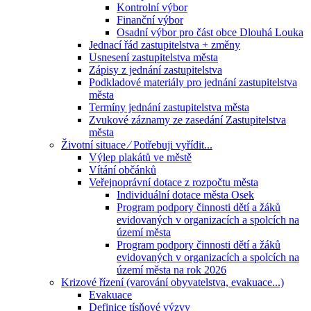
Kontrolní výbor
Finanční výbor
Osadní výbor pro část obce Dlouhá Louka
Jednací řád zastupitelstva + změny
Usnesení zastupitelstva města
Zápisy z jednání zastupitelstva
Podkladové materiály pro jednání zastupitelstva
města
Termíny jednání zastupitelstva města
Zvukové záznamy ze zasedání Zastupitelstva
města
Životní situace ⁄ Potřebuji vyřídit...
Výlep plakátů ve městě
Vítání občánků
Veřejnoprávní dotace z rozpočtu města
Individuální dotace města Osek
Program podpory činnosti dětí a žáků
evidovaných v organizacích a spolcích na
území města
Program podpory činnosti dětí a žáků
evidovaných v organizacích a spolcích na
území města na rok 2026
Krizové řízení (varování obyvatelstva, evakuace...)
Evakuace
Definice tísňové výzvy