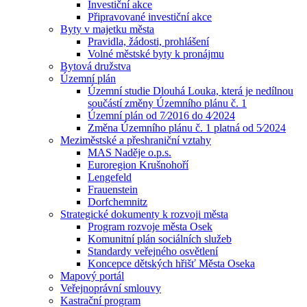
Investiční akce
Připravované investiční akce
Byty v majetku města
Pravidla, žádosti, prohlášení
Volné městské byty k pronájmu
Bytová družstva
Územní plán
Územní studie Dlouhá Louka, která je nedílnou
součástí změny Územního plánu č. 1
Územní plán od 7⁄2016 do 4⁄2024
Změna Územního plánu č. 1 platná od 5⁄2024
Meziměstské a přeshraniční vztahy
MAS Naděje o.p.s.
Euroregion Krušnohoří
Lengefeld
Frauenstein
Dorfchemnitz
Strategické dokumenty k rozvoji města
Program rozvoje města Osek
Komunitní plán sociálních služeb
Standardy veřejného osvětlení
Koncepce dětských hřišť Města Oseka
Mapový portál
Veřejnoprávní smlouvy
Kastrační program