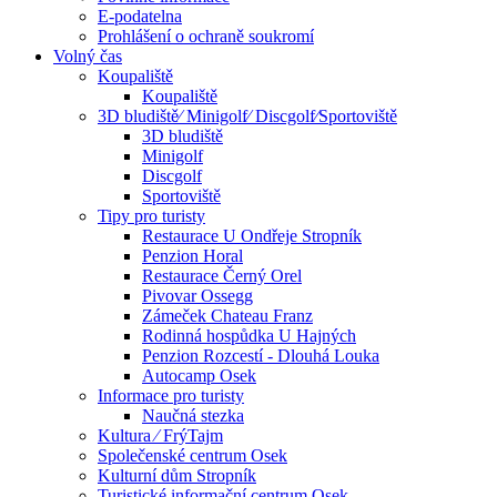
E-podatelna
Prohlášení o ochraně soukromí
Volný čas
Koupaliště
Koupaliště
3D bludiště⁄ Minigolf⁄ Discgolf⁄Sportoviště
3D bludiště
Minigolf
Discgolf
Sportoviště
Tipy pro turisty
Restaurace U Ondřeje Stropník
Penzion Horal
Restaurace Černý Orel
Pivovar Ossegg
Zámeček Chateau Franz
Rodinná hospůdka U Hajných
Penzion Rozcestí - Dlouhá Louka
Autocamp Osek
Informace pro turisty
Naučná stezka
Kultura ⁄ FrýTajm
Společenské centrum Osek
Kulturní dům Stropník
Turistické informační centrum Osek