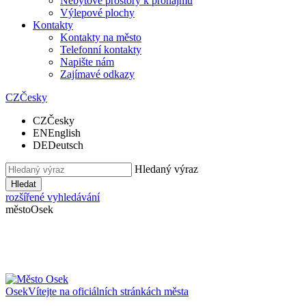
Nebytové prostory k pronájmu
Výlepové plochy
Kontakty
Kontakty na město
Telefonní kontakty
Napište nám
Zajímavé odkazy
CZ
Česky
CZ
Česky
EN
English
DE
Deutsch
Hledaný výraz
Hledat
rozšířené vyhledávání
město
Osek
Osek
Vítejte na oficiálních stránkách města