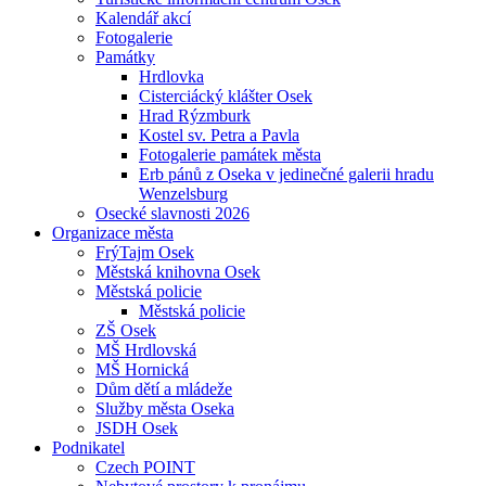
Kalendář akcí
Fotogalerie
Památky
Hrdlovka
Cisterciácký klášter Osek
Hrad Rýzmburk
Kostel sv. Petra a Pavla
Fotogalerie památek města
Erb pánů z Oseka v jedinečné galerii hradu
Wenzelsburg
Osecké slavnosti 2026
Organizace města
FrýTajm Osek
Městská knihovna Osek
Městská policie
Městská policie
ZŠ Osek
MŠ Hrdlovská
MŠ Hornická
Dům dětí a mládeže
Služby města Oseka
JSDH Osek
Podnikatel
Czech POINT