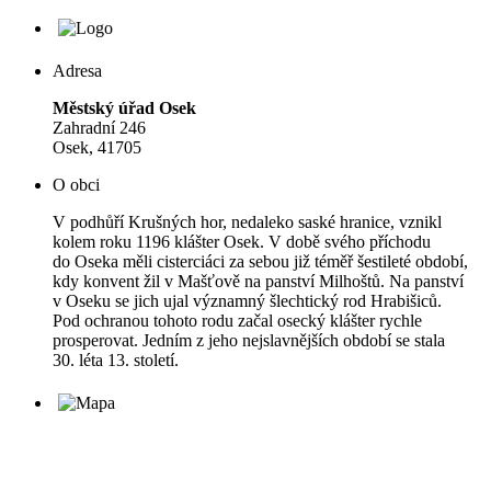
Adresa
Městský úřad Osek
Zahradní 246
Osek, 41705
O obci
V podhůří Krušných hor, nedaleko saské hranice, vznikl
kolem roku 1196 klášter Osek. V době svého příchodu
do Oseka měli cisterciáci za sebou již téměř šestileté období,
kdy konvent žil v Mašťově na panství Milhoštů. Na panství
v Oseku se jich ujal významný šlechtický rod Hrabišiců.
Pod ochranou tohoto rodu začal osecký klášter rychle
prosperovat. Jedním z jeho nejslavnějších období se stala
30. léta 13. století.