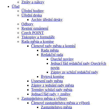
Ztráty a nálezy
Úřad
Úřední hodiny
Úřední deska
Archiv úřední desky
Odbory
Registr oznámení
Czech POINT
Tiskopisy a formuláře
Rada města a komise
Členové rady města a komisí
Rada města
Redakční rada
Osecké noviny
Jednací řád redakční rady Oseckých
novin
Zápisy ze schůzí redakční rady
Bytová komise
Usnesení rady města
Zápisy z jednání rady města
Termíny schůzí rady města
Jednací řád rady + změny
Zastupitelstvo města a výbory
Členové zastupitelstva města a výborů
Zastupitelstvo města