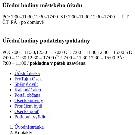
Úřední hodiny městského úřadu
PO: 7:00–11:30,12:30–17:00 ST: 7:00–11:30,12:30–17:00 ÚT,
ČT, PÁ - po domluvě
Úřední hodiny podatelny/pokladny
PO: 7:00 – 11:30,12:30 – 17:00 ÚT: 7:00 – 11:30,12:30 – 15:00 ST:
7:00 – 11:30,12:30 – 17:00 ČT: 7:00 – 11:30,12:30 – 15:00 PÁ:
7:00 – 11:00 /
pokladna v pátek uzavřena
Úřední deska
FrýTajm Osek
Sběrný dvůr
Kalendář akcí
Portál občana
Osecké noviny
Pronájem bytů
Osecká pouť
Potřebuji vyřídit...
Úvodní stránka
Kontakty