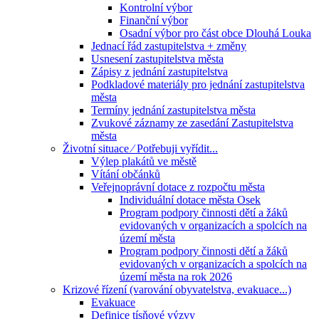
Kontrolní výbor
Finanční výbor
Osadní výbor pro část obce Dlouhá Louka
Jednací řád zastupitelstva + změny
Usnesení zastupitelstva města
Zápisy z jednání zastupitelstva
Podkladové materiály pro jednání zastupitelstva
města
Termíny jednání zastupitelstva města
Zvukové záznamy ze zasedání Zastupitelstva
města
Životní situace ⁄ Potřebuji vyřídit...
Výlep plakátů ve městě
Vítání občánků
Veřejnoprávní dotace z rozpočtu města
Individuální dotace města Osek
Program podpory činnosti dětí a žáků
evidovaných v organizacích a spolcích na
území města
Program podpory činnosti dětí a žáků
evidovaných v organizacích a spolcích na
území města na rok 2026
Krizové řízení (varování obyvatelstva, evakuace...)
Evakuace
Definice tísňové výzvy