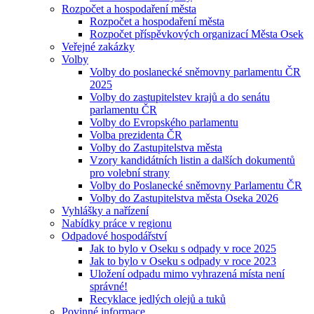
Rozpočet a hospodaření města
Rozpočet a hospodaření města
Rozpočet příspěvkových organizací Města Osek
Veřejné zakázky
Volby
Volby do poslanecké sněmovny parlamentu ČR
2025
Volby do zastupitelstev krajů a do senátu
parlamentu ČR
Volby do Evropského parlamentu
Volba prezidenta ČR
Volby do Zastupitelstva města
Vzory kandidátních listin a dalších dokumentů
pro volební strany
Volby do Poslanecké sněmovny Parlamentu ČR
Volby do Zastupitelstva města Oseka 2026
Vyhlášky a nařízení
Nabídky práce v regionu
Odpadové hospodářství
Jak to bylo v Oseku s odpady v roce 2025
Jak to bylo v Oseku s odpady v roce 2023
Uložení odpadu mimo vyhrazená místa není
správné!
Recyklace jedlých olejů a tuků
Povinné informace