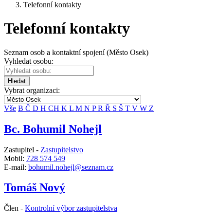
Telefonní kontakty
Telefonní kontakty
Seznam osob a kontaktní spojení (Město Osek)
Vyhledat osobu:
Hledat
Vybrat organizaci:
Vše
B
Č
D
H
CH
K
L
M
N
P
R
Ř
S
Š
T
V
W
Z
Bc. Bohumil Nohejl
Zastupitel -
Zastupitelstvo
Mobil:
728 574 549
E-mail:
bohumil.nohejl@seznam.cz
Tomáš Nový
Člen -
Kontrolní výbor zastupitelstva