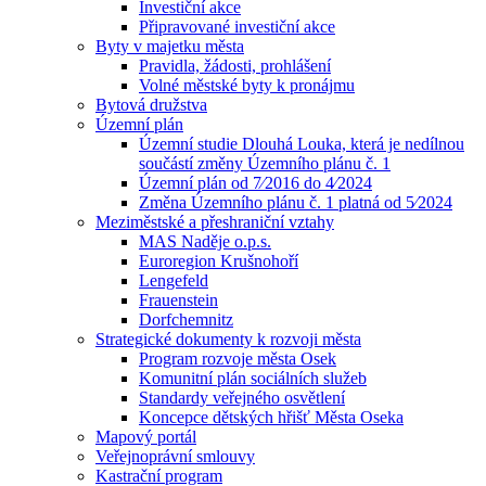
Investiční akce
Připravované investiční akce
Byty v majetku města
Pravidla, žádosti, prohlášení
Volné městské byty k pronájmu
Bytová družstva
Územní plán
Územní studie Dlouhá Louka, která je nedílnou
součástí změny Územního plánu č. 1
Územní plán od 7⁄2016 do 4⁄2024
Změna Územního plánu č. 1 platná od 5⁄2024
Meziměstské a přeshraniční vztahy
MAS Naděje o.p.s.
Euroregion Krušnohoří
Lengefeld
Frauenstein
Dorfchemnitz
Strategické dokumenty k rozvoji města
Program rozvoje města Osek
Komunitní plán sociálních služeb
Standardy veřejného osvětlení
Koncepce dětských hřišť Města Oseka
Mapový portál
Veřejnoprávní smlouvy
Kastrační program