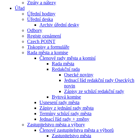
Ztráty a nálezy
Úřad
Úřední hodiny
Úřední deska
Archiv úřední desky
Odbory
Registr oznámení
Czech POINT
Tiskopisy a formuláře
Rada města a komise
Členové rady města a komisí
Rada města
Redakční rada
Osecké noviny
Jednací řád redakční rady Oseckých
novin
Zápisy ze schůzí redakční rady
Bytová komise
Usnesení rady města
Zápisy z jednání rady města
Termíny schůzí rady města
Jednací řád rady + změny
Zastupitelstvo města a výbory
Členové zastupitelstva města a výborů
Zastupitelstvo města