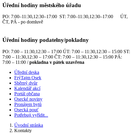
Úřední hodiny městského úřadu
PO: 7:00–11:30,12:30–17:00 ST: 7:00–11:30,12:30–17:00 ÚT,
ČT, PÁ - po domluvě
Úřední hodiny podatelny/pokladny
PO: 7:00 – 11:30,12:30 – 17:00 ÚT: 7:00 – 11:30,12:30 – 15:00 ST:
7:00 – 11:30,12:30 – 17:00 ČT: 7:00 – 11:30,12:30 – 15:00 PÁ:
7:00 – 11:00 /
pokladna v pátek uzavřena
Úřední deska
FrýTajm Osek
Sběrný dvůr
Kalendář akcí
Portál občana
Osecké noviny
Pronájem bytů
Osecká pouť
Potřebuji vyřídit...
Úvodní stránka
Kontakty