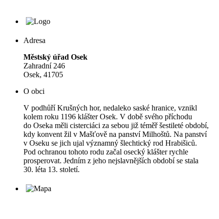
Adresa
Městský úřad Osek
Zahradní 246
Osek, 41705
O obci
V podhůří Krušných hor, nedaleko saské hranice, vznikl
kolem roku 1196 klášter Osek. V době svého příchodu
do Oseka měli cisterciáci za sebou již téměř šestileté období,
kdy konvent žil v Mašťově na panství Milhoštů. Na panství
v Oseku se jich ujal významný šlechtický rod Hrabišiců.
Pod ochranou tohoto rodu začal osecký klášter rychle
prosperovat. Jedním z jeho nejslavnějších období se stala
30. léta 13. století.