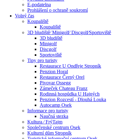
E-podatelna
Prohlášení o ochraně soukromí
Volný čas
Koupaliště
Koupaliště
3D bludiště⁄ Minigolf⁄ Discgolf⁄Sportoviště
3D bludiště
Minigolf
Discgolf
Sportoviště
Tipy pro turisty
Restaurace U Ondřeje Stropník
Penzion Horal
Restaurace Černý Orel
Pivovar Ossegg
Zámeček Chateau Franz
Rodinná hospůdka U Hajných
Penzion Rozcestí - Dlouhá Louka
Autocamp Osek
Informace pro turisty
Naučná stezka
Kultura ⁄ FrýTajm
Společenské centrum Osek
Kulturní dům Stropník
Turistické informační centrum Osek