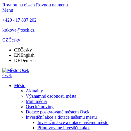
Rovnou na obsah
Rovnou na menu
Menu
+420 417 837 202
krtkova@osek.cz
CZ
Česky
CZ
Česky
EN
English
DE
Deutsch
Osek
Město
Aktuality
Významné osobnosti města
Multimédia
Osecké noviny
Dotace poskytované městem Osek
Investiční akce a dotace našemu městu
Investiční akce a dotace našemu městu
Připravované investiční akce