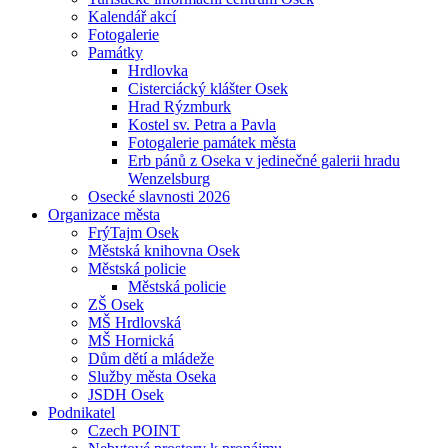
Kalendář akcí
Fotogalerie
Památky
Hrdlovka
Cisterciácký klášter Osek
Hrad Rýzmburk
Kostel sv. Petra a Pavla
Fotogalerie památek města
Erb pánů z Oseka v jedinečné galerii hradu
Wenzelsburg
Osecké slavnosti 2026
Organizace města
FrýTajm Osek
Městská knihovna Osek
Městská policie
Městská policie
ZŠ Osek
MŠ Hrdlovská
MŠ Hornická
Dům dětí a mládeže
Služby města Oseka
JSDH Osek
Podnikatel
Czech POINT