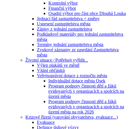
Kontrolní výbor
Finanční výbor
Osadní výbor pro část obce Dlouhá Louka
Jednací řád zastupitelstva + změny
Usnesení zastupitelstva města
Zápisy z jednání zastupitelstva
Podkladové materiály pro jednání zastupitelstva
města
Termíny jednání zastupitelstva města
Zvukové záznamy ze zasedání Zastupitelstva
města
Životní situace ⁄ Potřebuji vyřídit...
Výlep plakátů ve městě
Vítání občánků
Veřejnoprávní dotace z rozpočtu města
Individuální dotace města Osek
Program podpory činnosti dětí a žáků
evidovaných v organizacích a spolcích na
území města
Program podpory činnosti dětí a žáků
evidovaných v organizacích a spolcích na
území města na rok 2026
Krizové řízení (varování obyvatelstva, evakuace...)
Evakuace
Definice tísňové výzvy