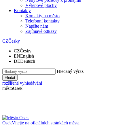
Nebytové prostory k pronájmu
Výlepové plochy
Kontakty
Kontakty na město
Telefonní kontakty
Napište nám
Zajímavé odkazy
CZ
Česky
CZ
Česky
EN
English
DE
Deutsch
Hledaný výraz
Hledat
rozšířené vyhledávání
město
Osek
Osek
Vítejte na oficiálních stránkách města