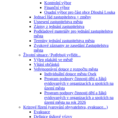
Kontrolní výbor
Finanční výbor
Osadní výbor pro část obce Dlouhá Louka
Jednací řád zastupitelstva + změny
Usnesení zastupitelstva města
Zápisy z jednání zastupitelstva
Podkladové materiály pro jednání zastupitelstva
města
Termíny jednání zastupitelstva města
Zvukové záznamy ze zasedání Zastupitelstva
města
Životní situace ⁄ Potřebuji vyřídit...
Výlep plakátů ve městě
Vítání občánků
Veřejnoprávní dotace z rozpočtu města
Individuální dotace města Osek
Program podpory činnosti dětí a žáků
evidovaných v organizacích a spolcích na
území města
Program podpory činnosti dětí a žáků
evidovaných v organizacích a spolcích na
území města na rok 2026
Krizové řízení (varování obyvatelstva, evakuace...)
Evakuace
Definice tísňové výzvy