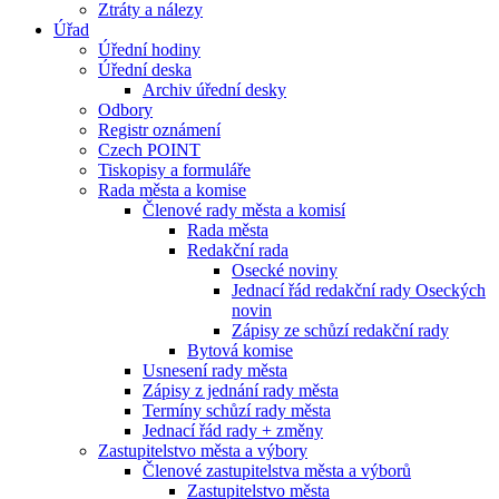
Ztráty a nálezy
Úřad
Úřední hodiny
Úřední deska
Archiv úřední desky
Odbory
Registr oznámení
Czech POINT
Tiskopisy a formuláře
Rada města a komise
Členové rady města a komisí
Rada města
Redakční rada
Osecké noviny
Jednací řád redakční rady Oseckých
novin
Zápisy ze schůzí redakční rady
Bytová komise
Usnesení rady města
Zápisy z jednání rady města
Termíny schůzí rady města
Jednací řád rady + změny
Zastupitelstvo města a výbory
Členové zastupitelstva města a výborů
Zastupitelstvo města