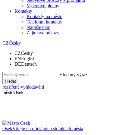
Nebytové prostory k pronájmu
Výlepové plochy
Kontakty
Kontakty na město
Telefonní kontakty
Napište nám
Zajímavé odkazy
CZ
Česky
CZ
Česky
EN
English
DE
Deutsch
Hledaný výraz
Hledat
rozšířené vyhledávání
město
Osek
Osek
Vítejte na oficiálních stránkách města