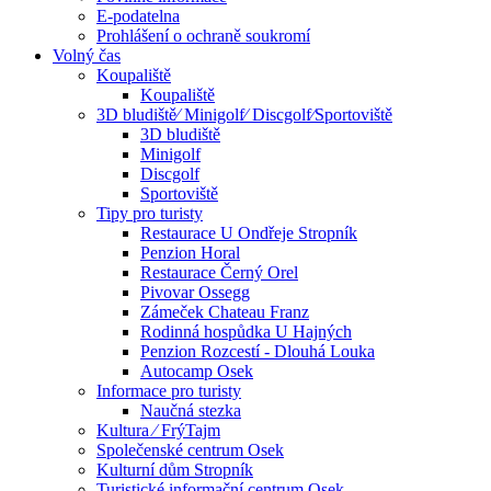
E-podatelna
Prohlášení o ochraně soukromí
Volný čas
Koupaliště
Koupaliště
3D bludiště⁄ Minigolf⁄ Discgolf⁄Sportoviště
3D bludiště
Minigolf
Discgolf
Sportoviště
Tipy pro turisty
Restaurace U Ondřeje Stropník
Penzion Horal
Restaurace Černý Orel
Pivovar Ossegg
Zámeček Chateau Franz
Rodinná hospůdka U Hajných
Penzion Rozcestí - Dlouhá Louka
Autocamp Osek
Informace pro turisty
Naučná stezka
Kultura ⁄ FrýTajm
Společenské centrum Osek
Kulturní dům Stropník
Turistické informační centrum Osek