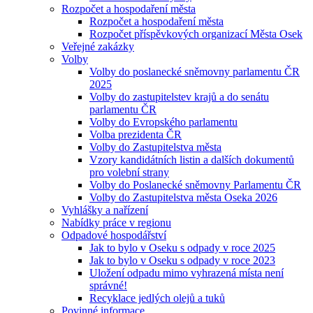
Rozpočet a hospodaření města
Rozpočet a hospodaření města
Rozpočet příspěvkových organizací Města Osek
Veřejné zakázky
Volby
Volby do poslanecké sněmovny parlamentu ČR
2025
Volby do zastupitelstev krajů a do senátu
parlamentu ČR
Volby do Evropského parlamentu
Volba prezidenta ČR
Volby do Zastupitelstva města
Vzory kandidátních listin a dalších dokumentů
pro volební strany
Volby do Poslanecké sněmovny Parlamentu ČR
Volby do Zastupitelstva města Oseka 2026
Vyhlášky a nařízení
Nabídky práce v regionu
Odpadové hospodářství
Jak to bylo v Oseku s odpady v roce 2025
Jak to bylo v Oseku s odpady v roce 2023
Uložení odpadu mimo vyhrazená místa není
správné!
Recyklace jedlých olejů a tuků
Povinné informace