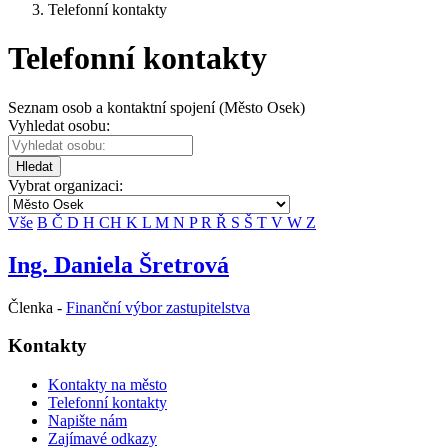
Telefonní kontakty
Telefonní kontakty
Seznam osob a kontaktní spojení (Město Osek)
Vyhledat osobu:
Hledat
Vybrat organizaci:
Vše
B
Č
D
H
CH
K
L
M
N
P
R
Ř
S
Š
T
V
W
Z
Ing. Daniela Šretrová
Členka -
Finanční výbor zastupitelstva
Kontakty
Kontakty na město
Telefonní kontakty
Napište nám
Zajímavé odkazy