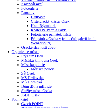
Kalendář akcí
Fotogalerie
Památky
Hrdlovka
Cisterciácký klášter Osek
Hrad Rýzmburk
Kostel sv. Petra a Pavla
Fotogalerie památek města
Erb pánů z Oseka v jedinečné galerii hradu
Wenzelsburg
Osecké slavnosti 2026
Organizace města
FrýTajm Osek
Městská knihovna Osek
Městská policie
Městská policie
ZŠ Osek
MŠ Hrdlovská
MŠ Hornická
Dům dětí a mládeže
Služby města Oseka
JSDH Osek
Podnikatel
Czech POINT