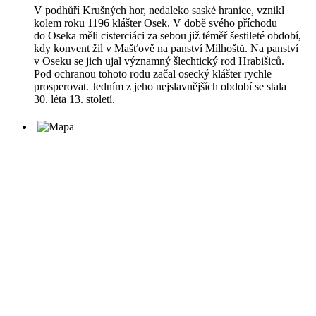
V podhůří Krušných hor, nedaleko saské hranice, vznikl
kolem roku 1196 klášter Osek. V době svého příchodu
do Oseka měli cisterciáci za sebou již téměř šestileté období,
kdy konvent žil v Mašťově na panství Milhoštů. Na panství
v Oseku se jich ujal významný šlechtický rod Hrabišiců.
Pod ochranou tohoto rodu začal osecký klášter rychle
prosperovat. Jedním z jeho nejslavnějších období se stala
30. léta 13. století.