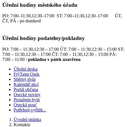
Úřední hodiny městského úřadu
PO: 7:00–11:30,12:30–17:00 ST: 7:00–11:30,12:30–17:00 ÚT,
ČT, PÁ - po domluvě
Úřední hodiny podatelny/pokladny
PO: 7:00 – 11:30,12:30 – 17:00 ÚT: 7:00 – 11:30,12:30 – 15:00 ST:
7:00 – 11:30,12:30 – 17:00 ČT: 7:00 – 11:30,12:30 – 15:00 PÁ:
7:00 – 11:00 /
pokladna v pátek uzavřena
Úřední deska
FrýTajm Osek
Sběrný dvůr
Kalendář akcí
Portál občana
Osecké noviny
Pronájem bytů
Osecká pouť
Potřebuji vyřídit...
Úvodní stránka
Kontakty