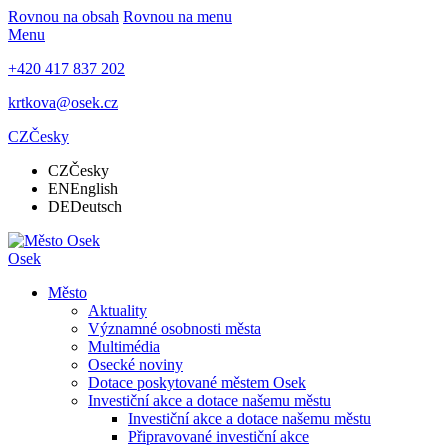
Rovnou na obsah
Rovnou na menu
Menu
+420 417 837 202
krtkova@osek.cz
CZ
Česky
CZ
Česky
EN
English
DE
Deutsch
Osek
Město
Aktuality
Významné osobnosti města
Multimédia
Osecké noviny
Dotace poskytované městem Osek
Investiční akce a dotace našemu městu
Investiční akce a dotace našemu městu
Připravované investiční akce