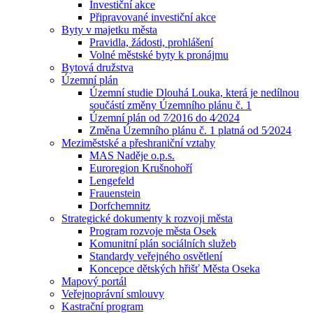
Investiční akce
Připravované investiční akce
Byty v majetku města
Pravidla, žádosti, prohlášení
Volné městské byty k pronájmu
Bytová družstva
Územní plán
Územní studie Dlouhá Louka, která je nedílnou
součástí změny Územního plánu č. 1
Územní plán od 7⁄2016 do 4⁄2024
Změna Územního plánu č. 1 platná od 5⁄2024
Meziměstské a přeshraniční vztahy
MAS Naděje o.p.s.
Euroregion Krušnohoří
Lengefeld
Frauenstein
Dorfchemnitz
Strategické dokumenty k rozvoji města
Program rozvoje města Osek
Komunitní plán sociálních služeb
Standardy veřejného osvětlení
Koncepce dětských hřišť Města Oseka
Mapový portál
Veřejnoprávní smlouvy
Kastrační program