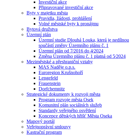
Investiční akce
Připravované investiční akce
Byty v majetku města
Pravidla, žádosti, prohlášení
Volné městské byty k pronájmu
Bytová družstva
Územní plán
Územní studie Dlouhá Louka, která je nedílnou
součástí změny Územního plánu č. 1
Územní plán od 7⁄2016 do 4⁄2024
Změna Územního plánu č. 1 platná od 5⁄2024
Meziměstské a přeshraniční vztahy
MAS Naděje o.p.s.
Euroregion Krušnohoří
Lengefeld
Frauenstein
Dorfchemnitz
Strategické dokumenty k rozvoji města
Program rozvoje města Osek
Komunitní plán sociálních služeb
Standardy veřejného osvětlení
Koncepce dětských hřišť Města Oseka
Mapový portál
Veřejnoprávní smlouvy
Kastrační program