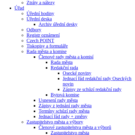
Ztráty a nálezy
Úřad
Úřední hodiny
Úřední deska
Archiv úřední desky
Odbory
Registr oznámení
Czech POINT
Tiskopisy a formuláře
Rada města a komise
Členové rady města a komisí
Rada města
Redakční rada
Osecké noviny
Jednací řád redakční rady Oseckých
novin
Zápisy ze schůzí redakční rady
Bytová komise
Usnesení rady města
Zápisy z jednání rady města
Termíny schůzí rady města
Jednací řád rady + změny
Zastupitelstvo města a výbory
Členové zastupitelstva města a výborů
Zastupitelstvo města