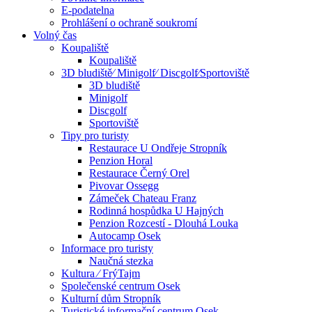
E-podatelna
Prohlášení o ochraně soukromí
Volný čas
Koupaliště
Koupaliště
3D bludiště⁄ Minigolf⁄ Discgolf⁄Sportoviště
3D bludiště
Minigolf
Discgolf
Sportoviště
Tipy pro turisty
Restaurace U Ondřeje Stropník
Penzion Horal
Restaurace Černý Orel
Pivovar Ossegg
Zámeček Chateau Franz
Rodinná hospůdka U Hajných
Penzion Rozcestí - Dlouhá Louka
Autocamp Osek
Informace pro turisty
Naučná stezka
Kultura ⁄ FrýTajm
Společenské centrum Osek
Kulturní dům Stropník
Turistické informační centrum Osek