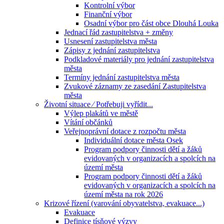
Kontrolní výbor
Finanční výbor
Osadní výbor pro část obce Dlouhá Louka
Jednací řád zastupitelstva + změny
Usnesení zastupitelstva města
Zápisy z jednání zastupitelstva
Podkladové materiály pro jednání zastupitelstva
města
Termíny jednání zastupitelstva města
Zvukové záznamy ze zasedání Zastupitelstva
města
Životní situace ⁄ Potřebuji vyřídit...
Výlep plakátů ve městě
Vítání občánků
Veřejnoprávní dotace z rozpočtu města
Individuální dotace města Osek
Program podpory činnosti dětí a žáků
evidovaných v organizacích a spolcích na
území města
Program podpory činnosti dětí a žáků
evidovaných v organizacích a spolcích na
území města na rok 2026
Krizové řízení (varování obyvatelstva, evakuace...)
Evakuace
Definice tísňové výzvy