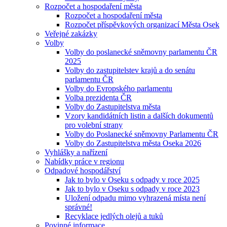
Rozpočet a hospodaření města
Rozpočet a hospodaření města
Rozpočet příspěvkových organizací Města Osek
Veřejné zakázky
Volby
Volby do poslanecké sněmovny parlamentu ČR
2025
Volby do zastupitelstev krajů a do senátu
parlamentu ČR
Volby do Evropského parlamentu
Volba prezidenta ČR
Volby do Zastupitelstva města
Vzory kandidátních listin a dalších dokumentů
pro volební strany
Volby do Poslanecké sněmovny Parlamentu ČR
Volby do Zastupitelstva města Oseka 2026
Vyhlášky a nařízení
Nabídky práce v regionu
Odpadové hospodářství
Jak to bylo v Oseku s odpady v roce 2025
Jak to bylo v Oseku s odpady v roce 2023
Uložení odpadu mimo vyhrazená místa není
správné!
Recyklace jedlých olejů a tuků
Povinné informace