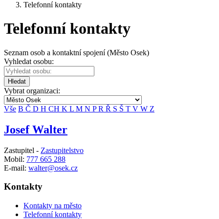
Telefonní kontakty
Telefonní kontakty
Seznam osob a kontaktní spojení (Město Osek)
Vyhledat osobu:
Hledat
Vybrat organizaci:
Vše
B
Č
D
H
CH
K
L
M
N
P
R
Ř
S
Š
T
V
W
Z
Josef Walter
Zastupitel -
Zastupitelstvo
Mobil:
777 665 288
E-mail:
walter@osek.cz
Kontakty
Kontakty na město
Telefonní kontakty