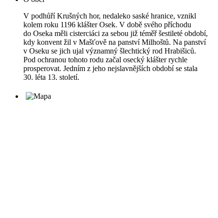
V podhůří Krušných hor, nedaleko saské hranice, vznikl
kolem roku 1196 klášter Osek. V době svého příchodu
do Oseka měli cisterciáci za sebou již téměř šestileté období,
kdy konvent žil v Mašťově na panství Milhoštů. Na panství
v Oseku se jich ujal významný šlechtický rod Hrabišiců.
Pod ochranou tohoto rodu začal osecký klášter rychle
prosperovat. Jedním z jeho nejslavnějších období se stala
30. léta 13. století.