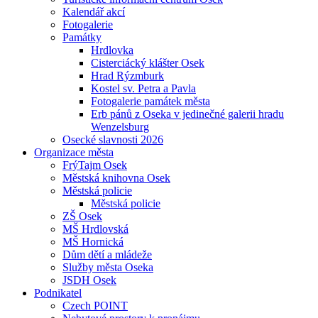
Kalendář akcí
Fotogalerie
Památky
Hrdlovka
Cisterciácký klášter Osek
Hrad Rýzmburk
Kostel sv. Petra a Pavla
Fotogalerie památek města
Erb pánů z Oseka v jedinečné galerii hradu
Wenzelsburg
Osecké slavnosti 2026
Organizace města
FrýTajm Osek
Městská knihovna Osek
Městská policie
Městská policie
ZŠ Osek
MŠ Hrdlovská
MŠ Hornická
Dům dětí a mládeže
Služby města Oseka
JSDH Osek
Podnikatel
Czech POINT