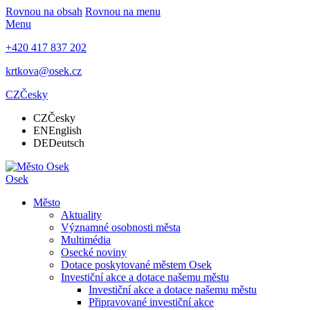
Rovnou na obsah
Rovnou na menu
Menu
+420 417 837 202
krtkova@osek.cz
CZ
Česky
CZ
Česky
EN
English
DE
Deutsch
Osek
Město
Aktuality
Významné osobnosti města
Multimédia
Osecké noviny
Dotace poskytované městem Osek
Investiční akce a dotace našemu městu
Investiční akce a dotace našemu městu
Připravované investiční akce