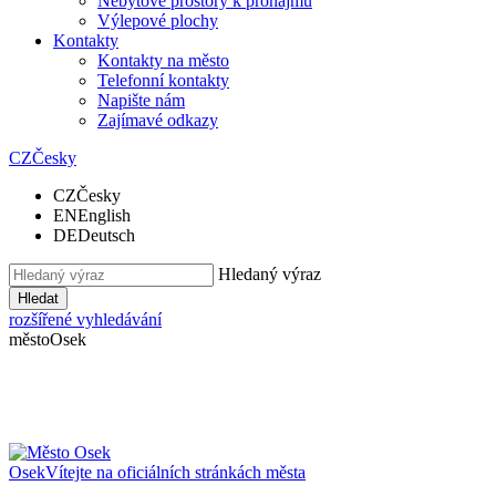
Nebytové prostory k pronájmu
Výlepové plochy
Kontakty
Kontakty na město
Telefonní kontakty
Napište nám
Zajímavé odkazy
CZ
Česky
CZ
Česky
EN
English
DE
Deutsch
Hledaný výraz
Hledat
rozšířené vyhledávání
město
Osek
Osek
Vítejte na oficiálních stránkách města