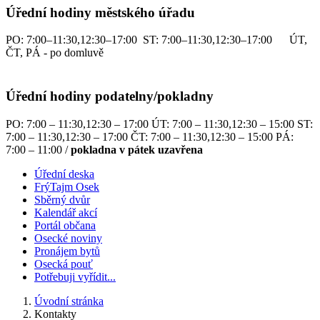
Úřední hodiny městského úřadu
PO: 7:00–11:30,12:30–17:00 ST: 7:00–11:30,12:30–17:00 ÚT,
ČT, PÁ - po domluvě
Úřední hodiny podatelny/pokladny
PO: 7:00 – 11:30,12:30 – 17:00 ÚT: 7:00 – 11:30,12:30 – 15:00 ST:
7:00 – 11:30,12:30 – 17:00 ČT: 7:00 – 11:30,12:30 – 15:00 PÁ:
7:00 – 11:00 /
pokladna v pátek uzavřena
Úřední deska
FrýTajm Osek
Sběrný dvůr
Kalendář akcí
Portál občana
Osecké noviny
Pronájem bytů
Osecká pouť
Potřebuji vyřídit...
Úvodní stránka
Kontakty