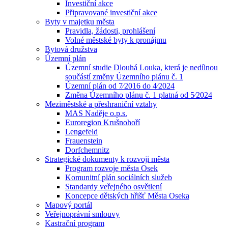
Investiční akce
Připravované investiční akce
Byty v majetku města
Pravidla, žádosti, prohlášení
Volné městské byty k pronájmu
Bytová družstva
Územní plán
Územní studie Dlouhá Louka, která je nedílnou
součástí změny Územního plánu č. 1
Územní plán od 7⁄2016 do 4⁄2024
Změna Územního plánu č. 1 platná od 5⁄2024
Meziměstské a přeshraniční vztahy
MAS Naděje o.p.s.
Euroregion Krušnohoří
Lengefeld
Frauenstein
Dorfchemnitz
Strategické dokumenty k rozvoji města
Program rozvoje města Osek
Komunitní plán sociálních služeb
Standardy veřejného osvětlení
Koncepce dětských hřišť Města Oseka
Mapový portál
Veřejnoprávní smlouvy
Kastrační program