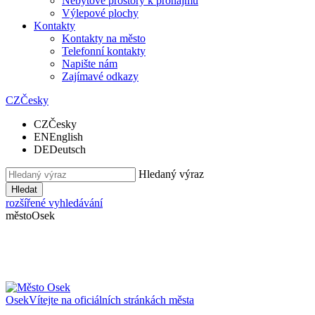
Nebytové prostory k pronájmu
Výlepové plochy
Kontakty
Kontakty na město
Telefonní kontakty
Napište nám
Zajímavé odkazy
CZ
Česky
CZ
Česky
EN
English
DE
Deutsch
Hledaný výraz
Hledat
rozšířené vyhledávání
město
Osek
Osek
Vítejte na oficiálních stránkách města