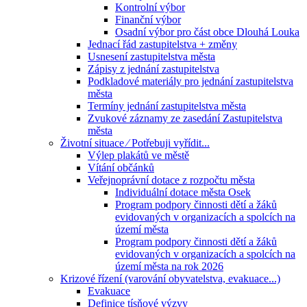
Kontrolní výbor
Finanční výbor
Osadní výbor pro část obce Dlouhá Louka
Jednací řád zastupitelstva + změny
Usnesení zastupitelstva města
Zápisy z jednání zastupitelstva
Podkladové materiály pro jednání zastupitelstva
města
Termíny jednání zastupitelstva města
Zvukové záznamy ze zasedání Zastupitelstva
města
Životní situace ⁄ Potřebuji vyřídit...
Výlep plakátů ve městě
Vítání občánků
Veřejnoprávní dotace z rozpočtu města
Individuální dotace města Osek
Program podpory činnosti dětí a žáků
evidovaných v organizacích a spolcích na
území města
Program podpory činnosti dětí a žáků
evidovaných v organizacích a spolcích na
území města na rok 2026
Krizové řízení (varování obyvatelstva, evakuace...)
Evakuace
Definice tísňové výzvy