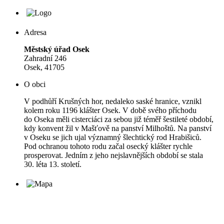
Adresa
Městský úřad Osek
Zahradní 246
Osek, 41705
O obci
V podhůří Krušných hor, nedaleko saské hranice, vznikl
kolem roku 1196 klášter Osek. V době svého příchodu
do Oseka měli cisterciáci za sebou již téměř šestileté období,
kdy konvent žil v Mašťově na panství Milhoštů. Na panství
v Oseku se jich ujal významný šlechtický rod Hrabišiců.
Pod ochranou tohoto rodu začal osecký klášter rychle
prosperovat. Jedním z jeho nejslavnějších období se stala
30. léta 13. století.