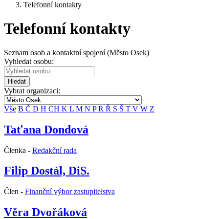
Telefonní kontakty
Telefonní kontakty
Seznam osob a kontaktní spojení (Město Osek)
Vyhledat osobu:
Hledat
Vybrat organizaci:
Vše
B
Č
D
H
CH
K
L
M
N
P
R
Ř
S
Š
T
V
W
Z
Taťana Dondová
Členka -
Redakční rada
Filip Dostál, DiS.
Člen -
Finanční výbor zastupitelstva
Věra Dvořáková