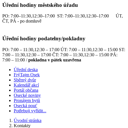
Úřední hodiny městského úřadu
PO: 7:00–11:30,12:30–17:00 ST: 7:00–11:30,12:30–17:00 ÚT,
ČT, PÁ - po domluvě
Úřední hodiny podatelny/pokladny
PO: 7:00 – 11:30,12:30 – 17:00 ÚT: 7:00 – 11:30,12:30 – 15:00 ST:
7:00 – 11:30,12:30 – 17:00 ČT: 7:00 – 11:30,12:30 – 15:00 PÁ:
7:00 – 11:00 /
pokladna v pátek uzavřena
Úřední deska
FrýTajm Osek
Sběrný dvůr
Kalendář akcí
Portál občana
Osecké noviny
Pronájem bytů
Osecká pouť
Potřebuji vyřídit...
Úvodní stránka
Kontakty