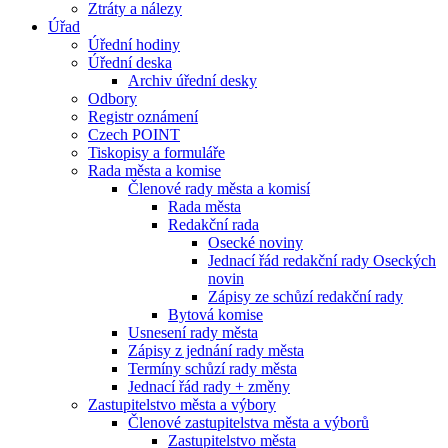
Ztráty a nálezy
Úřad
Úřední hodiny
Úřední deska
Archiv úřední desky
Odbory
Registr oznámení
Czech POINT
Tiskopisy a formuláře
Rada města a komise
Členové rady města a komisí
Rada města
Redakční rada
Osecké noviny
Jednací řád redakční rady Oseckých
novin
Zápisy ze schůzí redakční rady
Bytová komise
Usnesení rady města
Zápisy z jednání rady města
Termíny schůzí rady města
Jednací řád rady + změny
Zastupitelstvo města a výbory
Členové zastupitelstva města a výborů
Zastupitelstvo města