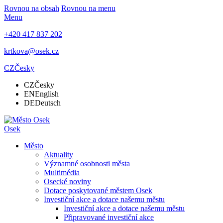
Rovnou na obsah
Rovnou na menu
Menu
+420 417 837 202
krtkova@osek.cz
CZ
Česky
CZ
Česky
EN
English
DE
Deutsch
Osek
Město
Aktuality
Významné osobnosti města
Multimédia
Osecké noviny
Dotace poskytované městem Osek
Investiční akce a dotace našemu městu
Investiční akce a dotace našemu městu
Připravované investiční akce