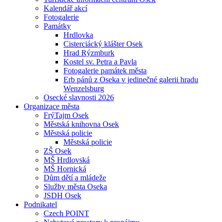
Kalendář akcí
Fotogalerie
Památky
Hrdlovka
Cisterciácký klášter Osek
Hrad Rýzmburk
Kostel sv. Petra a Pavla
Fotogalerie památek města
Erb pánů z Oseka v jedinečné galerii hradu
Wenzelsburg
Osecké slavnosti 2026
Organizace města
FrýTajm Osek
Městská knihovna Osek
Městská policie
Městská policie
ZŠ Osek
MŠ Hrdlovská
MŠ Hornická
Dům dětí a mládeže
Služby města Oseka
JSDH Osek
Podnikatel
Czech POINT