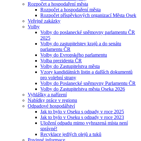
Rozpočet a hospodaření města
Rozpočet a hospodaření města
Rozpočet příspěvkových organizací Města Osek
Veřejné zakázky
Volby
Volby do poslanecké sněmovny parlamentu ČR
2025
Volby do zastupitelstev krajů a do senátu
parlamentu ČR
Volby do Evropského parlamentu
Volba prezidenta ČR
Volby do Zastupitelstva města
Vzory kandidátních listin a dalších dokumentů
pro volební strany
Volby do Poslanecké sněmovny Parlamentu ČR
Volby do Zastupitelstva města Oseka 2026
Vyhlášky a nařízení
Nabídky práce v regionu
Odpadové hospodářství
Jak to bylo v Oseku s odpady v roce 2025
Jak to bylo v Oseku s odpady v roce 2023
Uložení odpadu mimo vyhrazená místa není
správné!
Recyklace jedlých olejů a tuků
Povinné informace