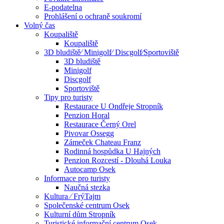
E-podatelna
Prohlášení o ochraně soukromí
Volný čas
Koupaliště
Koupaliště
3D bludiště⁄ Minigolf⁄ Discgolf⁄Sportoviště
3D bludiště
Minigolf
Discgolf
Sportoviště
Tipy pro turisty
Restaurace U Ondřeje Stropník
Penzion Horal
Restaurace Černý Orel
Pivovar Ossegg
Zámeček Chateau Franz
Rodinná hospůdka U Hajných
Penzion Rozcestí - Dlouhá Louka
Autocamp Osek
Informace pro turisty
Naučná stezka
Kultura ⁄ FrýTajm
Společenské centrum Osek
Kulturní dům Stropník
Turistické informační centrum Osek