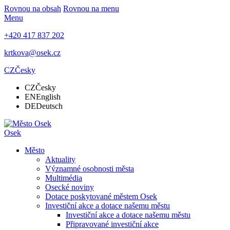
Rovnou na obsah
Rovnou na menu
Menu
+420 417 837 202
krtkova@osek.cz
CZ
Česky
CZ
Česky
EN
English
DE
Deutsch
Osek
Město
Aktuality
Významné osobnosti města
Multimédia
Osecké noviny
Dotace poskytované městem Osek
Investiční akce a dotace našemu městu
Investiční akce a dotace našemu městu
Připravované investiční akce