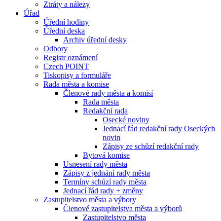
Ztráty a nálezy
Úřad
Úřední hodiny
Úřední deska
Archiv úřední desky
Odbory
Registr oznámení
Czech POINT
Tiskopisy a formuláře
Rada města a komise
Členové rady města a komisí
Rada města
Redakční rada
Osecké noviny
Jednací řád redakční rady Oseckých
novin
Zápisy ze schůzí redakční rady
Bytová komise
Usnesení rady města
Zápisy z jednání rady města
Termíny schůzí rady města
Jednací řád rady + změny
Zastupitelstvo města a výbory
Členové zastupitelstva města a výborů
Zastupitelstvo města