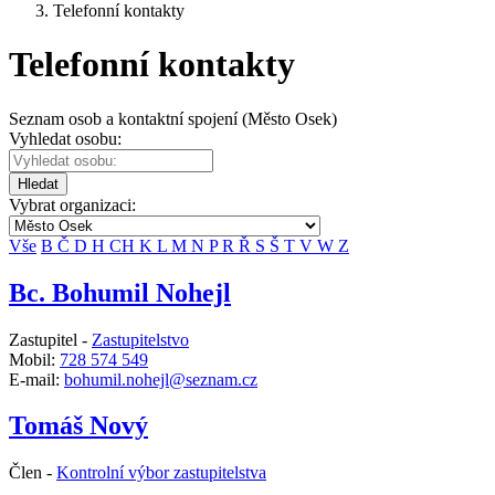
Telefonní kontakty
Telefonní kontakty
Seznam osob a kontaktní spojení (Město Osek)
Vyhledat osobu:
Hledat
Vybrat organizaci:
Vše
B
Č
D
H
CH
K
L
M
N
P
R
Ř
S
Š
T
V
W
Z
Bc. Bohumil Nohejl
Zastupitel -
Zastupitelstvo
Mobil:
728 574 549
E-mail:
bohumil.nohejl@seznam.cz
Tomáš Nový
Člen -
Kontrolní výbor zastupitelstva