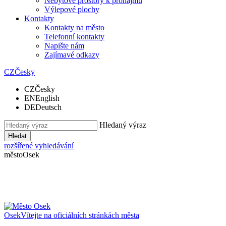
Nebytové prostory k pronájmu
Výlepové plochy
Kontakty
Kontakty na město
Telefonní kontakty
Napište nám
Zajímavé odkazy
CZ
Česky
CZ
Česky
EN
English
DE
Deutsch
Hledaný výraz
Hledat
rozšířené vyhledávání
město
Osek
Osek
Vítejte na oficiálních stránkách města