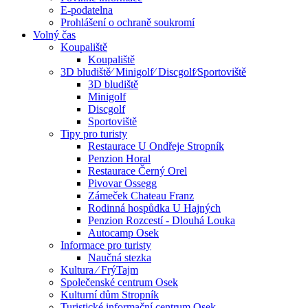
E-podatelna
Prohlášení o ochraně soukromí
Volný čas
Koupaliště
Koupaliště
3D bludiště⁄ Minigolf⁄ Discgolf⁄Sportoviště
3D bludiště
Minigolf
Discgolf
Sportoviště
Tipy pro turisty
Restaurace U Ondřeje Stropník
Penzion Horal
Restaurace Černý Orel
Pivovar Ossegg
Zámeček Chateau Franz
Rodinná hospůdka U Hajných
Penzion Rozcestí - Dlouhá Louka
Autocamp Osek
Informace pro turisty
Naučná stezka
Kultura ⁄ FrýTajm
Společenské centrum Osek
Kulturní dům Stropník
Turistické informační centrum Osek