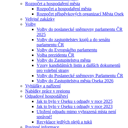
Rozpočet a hospodaření města
Rozpočet a hospodaření města
Rozpočet příspěvkových organizací Města Osek
Veřejné zakázky
Volby
Volby do poslanecké sněmovny parlamentu ČR
2025
Volby do zastupitelstev krajů a do senátu
parlamentu ČR
Volby do Evropského parlamentu
Volba prezidenta ČR
Volby do Zastupitelstva města
Vzory kandidátních listin a dalších dokumentů
pro volební strany
Volby do Poslanecké sněmovny Parlamentu ČR
Volby do Zastupitelstva města Oseka 2026
Vyhlášky a nařízení
Nabídky práce v regionu
Odpadové hospodářství
Jak to bylo v Oseku s odpady v roce 2025
Jak to bylo v Oseku s odpady v roce 2023
Uložení odpadu mimo vyhrazená místa není
správné!
Recyklace jedlých olejů a tuků
Povinné informace