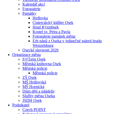
Kalendář akcí
Fotogalerie
Památky
Hrdlovka
Cisterciácký klášter Osek
Hrad Rýzmburk
Kostel sv. Petra a Pavla
Fotogalerie památek města
Erb pánů z Oseka v jedinečné galerii hradu
Wenzelsburg
Osecké slavnosti 2026
Organizace města
FrýTajm Osek
Městská knihovna Osek
Městská policie
Městská policie
ZŠ Osek
MŠ Hrdlovská
MŠ Hornická
Dům dětí a mládeže
Služby města Oseka
JSDH Osek
Podnikatel
Czech POINT