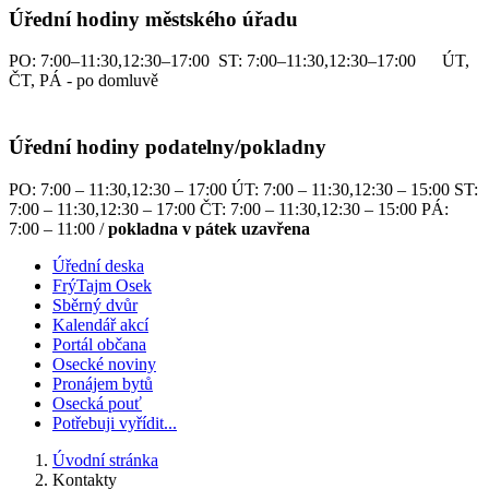
Úřední hodiny městského úřadu
PO: 7:00–11:30,12:30–17:00 ST: 7:00–11:30,12:30–17:00 ÚT,
ČT, PÁ - po domluvě
Úřední hodiny podatelny/pokladny
PO: 7:00 – 11:30,12:30 – 17:00 ÚT: 7:00 – 11:30,12:30 – 15:00 ST:
7:00 – 11:30,12:30 – 17:00 ČT: 7:00 – 11:30,12:30 – 15:00 PÁ:
7:00 – 11:00 /
pokladna v pátek uzavřena
Úřední deska
FrýTajm Osek
Sběrný dvůr
Kalendář akcí
Portál občana
Osecké noviny
Pronájem bytů
Osecká pouť
Potřebuji vyřídit...
Úvodní stránka
Kontakty