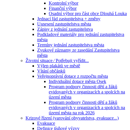
Kontrolní výbor
Finanční výbor
Osadní výbor pro část obce Dlouhá Louka
Jednací řád zastupitelstva + změny
Usnesení zastupitelstva města
Zápisy z jednání zastupitelstva
Podkladové materiály pro jednání zastupitelstva
města
Termíny jednání zastupitelstva města
Zvukové záznamy ze zasedání Zastupitelstva
města
Životní situace ⁄ Potřebuji vyřídit...
Výlep plakátů ve městě
Vítání občánků
Veřejnoprávní dotace z rozpočtu města
Individuální dotace města Osek
Program podpory činnosti dětí a žáků
evidovaných v organizacích a spolcích na
území města
Program podpory činnosti dětí a žáků
evidovaných v organizacích a spolcích na
území města na rok 2026
Krizové řízení (varování obyvatelstva, evakuace...)
Evakuace
Definice tísňové výzvy