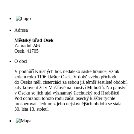
Adresa
Městský úřad Osek
Zahradní 246
Osek, 41705
O obci
V podhůří Krušných hor, nedaleko saské hranice, vznikl
kolem roku 1196 klášter Osek. V době svého příchodu
do Oseka měli cisterciáci za sebou již téměř šestileté období,
kdy konvent žil v Mašťově na panství Milhoštů. Na panství
v Oseku se jich ujal významný šlechtický rod Hrabišiců.
Pod ochranou tohoto rodu začal osecký klášter rychle
prosperovat. Jedním z jeho nejslavnějších období se stala
30. léta 13. století.