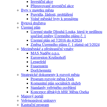
Investiční akce
Připravované investiční akce
Byty v majetku města
Pravidla, žádosti, prohlášení
Volné městské byty k pronájmu
Bytová družstva
Územní plán
Územní studie Dlouhá Louka, která je nedílnou
součástí změny Územního plánu č. 1
Územní plán od 7⁄2016 do 4⁄2024
Změna Územního plánu č. 1 platná od 5⁄2024
Meziměstské a přeshraniční vztahy
MAS Naděje o.p.s.
Euroregion Krušnohoří
Lengefeld
Frauenstein
Dorfchemnitz
Strategické dokumenty k rozvoji města
Program rozvoje města Osek
Komunitní plán sociálních služeb
Standardy veřejného osvětlení
Koncepce dětských hřišť Města Oseka
Mapový portál
Veřejnoprávní smlouvy
Kastrační program