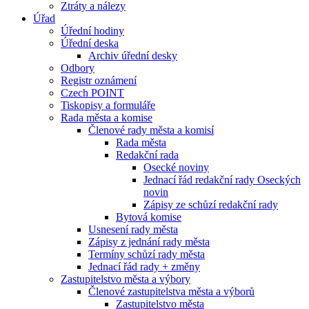
Ztráty a nálezy
Úřad
Úřední hodiny
Úřední deska
Archiv úřední desky
Odbory
Registr oznámení
Czech POINT
Tiskopisy a formuláře
Rada města a komise
Členové rady města a komisí
Rada města
Redakční rada
Osecké noviny
Jednací řád redakční rady Oseckých
novin
Zápisy ze schůzí redakční rady
Bytová komise
Usnesení rady města
Zápisy z jednání rady města
Termíny schůzí rady města
Jednací řád rady + změny
Zastupitelstvo města a výbory
Členové zastupitelstva města a výborů
Zastupitelstvo města