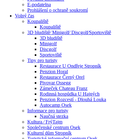
E-podatelna
Prohlášení o ochraně soukromí
Volný čas
Koupaliště
Koupaliště
3D bludiště⁄ Minigolf⁄ Discgolf⁄Sportoviště
3D bludiště
Minigolf
Discgolf
Sportoviště
Tipy pro turisty
Restaurace U Ondřeje Stropník
Penzion Horal
Restaurace Černý Orel
Pivovar Ossegg
Zámeček Chateau Franz
Rodinná hospůdka U Hajných
Penzion Rozcestí - Dlouhá Louka
Autocamp Osek
Informace pro turisty
Naučná stezka
Kultura ⁄ FrýTajm
Společenské centrum Osek
Kulturní dům Stropník
Turistické informační centrum Osek