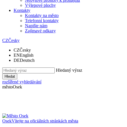
Nebytové prostory k pronájmu
Výlepové plochy
Kontakty
Kontakty na město
Telefonní kontakty
Napište nám
Zajímavé odkazy
CZ
Česky
CZ
Česky
EN
English
DE
Deutsch
Hledaný výraz
Hledat
rozšířené vyhledávání
město
Osek
Osek
Vítejte na oficiálních stránkách města