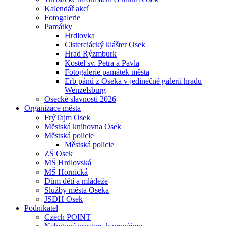
Kalendář akcí
Fotogalerie
Památky
Hrdlovka
Cisterciácký klášter Osek
Hrad Rýzmburk
Kostel sv. Petra a Pavla
Fotogalerie památek města
Erb pánů z Oseka v jedinečné galerii hradu
Wenzelsburg
Osecké slavnosti 2026
Organizace města
FrýTajm Osek
Městská knihovna Osek
Městská policie
Městská policie
ZŠ Osek
MŠ Hrdlovská
MŠ Hornická
Dům dětí a mládeže
Služby města Oseka
JSDH Osek
Podnikatel
Czech POINT