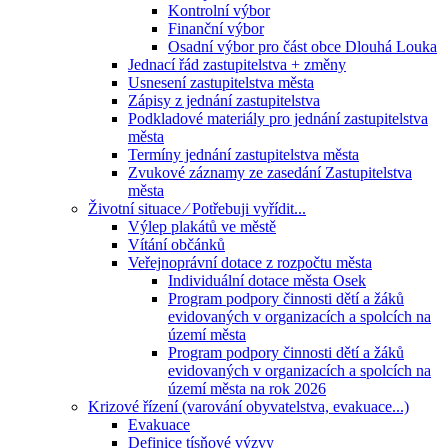
Kontrolní výbor
Finanční výbor
Osadní výbor pro část obce Dlouhá Louka
Jednací řád zastupitelstva + změny
Usnesení zastupitelstva města
Zápisy z jednání zastupitelstva
Podkladové materiály pro jednání zastupitelstva
města
Termíny jednání zastupitelstva města
Zvukové záznamy ze zasedání Zastupitelstva
města
Životní situace ⁄ Potřebuji vyřídit...
Výlep plakátů ve městě
Vítání občánků
Veřejnoprávní dotace z rozpočtu města
Individuální dotace města Osek
Program podpory činnosti dětí a žáků
evidovaných v organizacích a spolcích na
území města
Program podpory činnosti dětí a žáků
evidovaných v organizacích a spolcích na
území města na rok 2026
Krizové řízení (varování obyvatelstva, evakuace...)
Evakuace
Definice tísňové výzvy