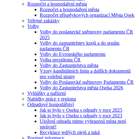
Rozpočet a hospodaření města
Rozpočet a hospodaření města
Rozpočet příspěvkových organizací Města Osek
Veřejné zakázky
Volby
Volby do poslanecké sněmovny parlamentu ČR
2025
Volby do zastupitelstev krajů a do senátu
parlamentu ČR
Volby do Evropského parlamentu
Volba prezidenta ČR
Volby do Zastupitelstva města
Vzory kandidátních listin a dalších dokumentů
pro volební strany
Volby do Poslanecké sněmovny Parlamentu ČR
Volby do Zastupitelstva města Oseka 2026
Vyhlášky a nařízení
Nabídky práce v regionu
Odpadové hospodářství
Jak to bylo v Oseku s odpady v roce 2025
Jak to bylo v Oseku s odpady v roce 2023
Uložení odpadu mimo vyhrazená místa není
správné!
Recyklace jedlých olejů a tuků
Povinné informace