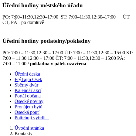
Úřední hodiny městského úřadu
PO: 7:00–11:30,12:30–17:00 ST: 7:00–11:30,12:30–17:00 ÚT,
ČT, PÁ - po domluvě
Úřední hodiny podatelny/pokladny
PO: 7:00 – 11:30,12:30 – 17:00 ÚT: 7:00 – 11:30,12:30 – 15:00 ST:
7:00 – 11:30,12:30 – 17:00 ČT: 7:00 – 11:30,12:30 – 15:00 PÁ:
7:00 – 11:00 /
pokladna v pátek uzavřena
Úřední deska
FrýTajm Osek
Sběrný dvůr
Kalendář akcí
Portál občana
Osecké noviny
Pronájem bytů
Osecká pouť
Potřebuji vyřídit...
Úvodní stránka
Kontakty