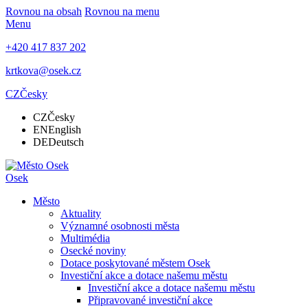
Rovnou na obsah
Rovnou na menu
Menu
+420 417 837 202
krtkova@osek.cz
CZ
Česky
CZ
Česky
EN
English
DE
Deutsch
Osek
Město
Aktuality
Významné osobnosti města
Multimédia
Osecké noviny
Dotace poskytované městem Osek
Investiční akce a dotace našemu městu
Investiční akce a dotace našemu městu
Připravované investiční akce