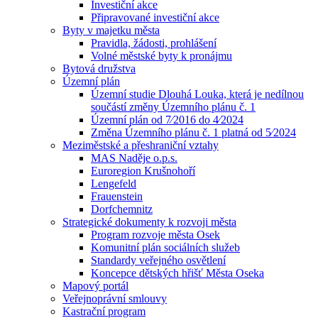
Investiční akce
Připravované investiční akce
Byty v majetku města
Pravidla, žádosti, prohlášení
Volné městské byty k pronájmu
Bytová družstva
Územní plán
Územní studie Dlouhá Louka, která je nedílnou
součástí změny Územního plánu č. 1
Územní plán od 7⁄2016 do 4⁄2024
Změna Územního plánu č. 1 platná od 5⁄2024
Meziměstské a přeshraniční vztahy
MAS Naděje o.p.s.
Euroregion Krušnohoří
Lengefeld
Frauenstein
Dorfchemnitz
Strategické dokumenty k rozvoji města
Program rozvoje města Osek
Komunitní plán sociálních služeb
Standardy veřejného osvětlení
Koncepce dětských hřišť Města Oseka
Mapový portál
Veřejnoprávní smlouvy
Kastrační program