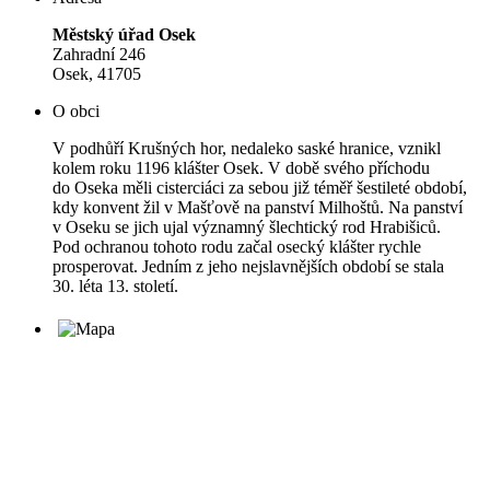
Městský úřad Osek
Zahradní 246
Osek, 41705
O obci
V podhůří Krušných hor, nedaleko saské hranice, vznikl
kolem roku 1196 klášter Osek. V době svého příchodu
do Oseka měli cisterciáci za sebou již téměř šestileté období,
kdy konvent žil v Mašťově na panství Milhoštů. Na panství
v Oseku se jich ujal významný šlechtický rod Hrabišiců.
Pod ochranou tohoto rodu začal osecký klášter rychle
prosperovat. Jedním z jeho nejslavnějších období se stala
30. léta 13. století.