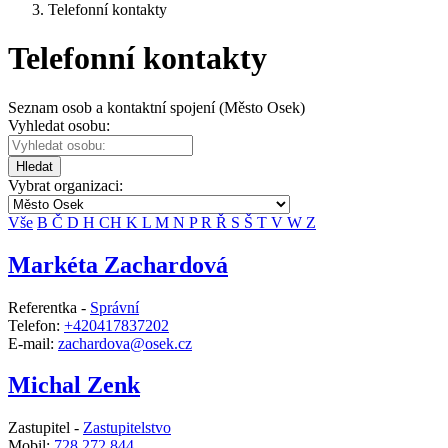
Telefonní kontakty
Telefonní kontakty
Seznam osob a kontaktní spojení (Město Osek)
Vyhledat osobu:
Hledat
Vybrat organizaci:
Vše
B
Č
D
H
CH
K
L
M
N
P
R
Ř
S
Š
T
V
W
Z
Markéta Zachardová
Referentka -
Správní
Telefon:
+420417837202
E-mail:
zachardova@osek.cz
Michal Zenk
Zastupitel -
Zastupitelstvo
Mobil:
728 272 844