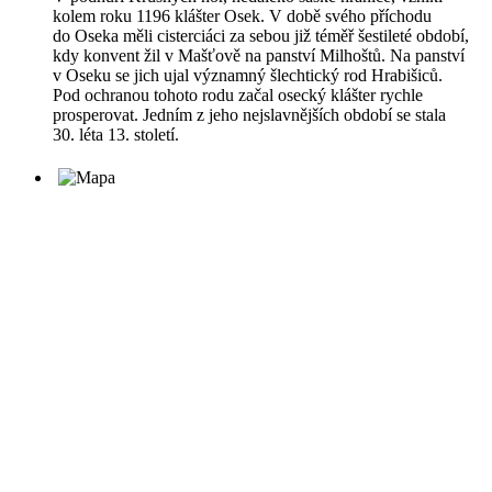
kolem roku 1196 klášter Osek. V době svého příchodu
do Oseka měli cisterciáci za sebou již téměř šestileté období,
kdy konvent žil v Mašťově na panství Milhoštů. Na panství
v Oseku se jich ujal významný šlechtický rod Hrabišiců.
Pod ochranou tohoto rodu začal osecký klášter rychle
prosperovat. Jedním z jeho nejslavnějších období se stala
30. léta 13. století.