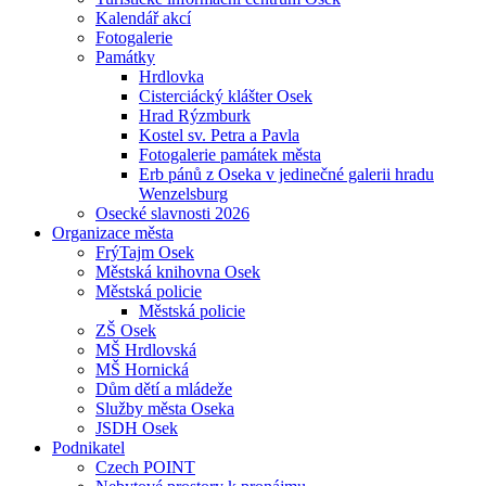
Kalendář akcí
Fotogalerie
Památky
Hrdlovka
Cisterciácký klášter Osek
Hrad Rýzmburk
Kostel sv. Petra a Pavla
Fotogalerie památek města
Erb pánů z Oseka v jedinečné galerii hradu
Wenzelsburg
Osecké slavnosti 2026
Organizace města
FrýTajm Osek
Městská knihovna Osek
Městská policie
Městská policie
ZŠ Osek
MŠ Hrdlovská
MŠ Hornická
Dům dětí a mládeže
Služby města Oseka
JSDH Osek
Podnikatel
Czech POINT