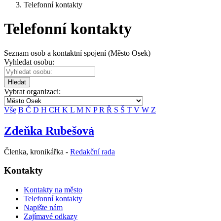
Telefonní kontakty
Telefonní kontakty
Seznam osob a kontaktní spojení (Město Osek)
Vyhledat osobu:
Hledat
Vybrat organizaci:
Vše
B
Č
D
H
CH
K
L
M
N
P
R
Ř
S
Š
T
V
W
Z
Zdeňka Rubešová
Členka, kronikářka -
Redakční rada
Kontakty
Kontakty na město
Telefonní kontakty
Napište nám
Zajímavé odkazy