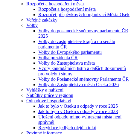
Rozpočet a hospodaření města
Rozpočet a hospodaření města
Rozpočet příspěvkových organizací Města Osek
Veřejné zakázky
Volby
Volby do poslanecké sněmovny parlamentu ČR
2025
Volby do zastupitelstev krajů a do senátu
parlamentu ČR
Volby do Evropského parlamentu
Volba prezidenta ČR
Volby do Zastupitelstva města
Vzory kandidátních listin a dalších dokumentů
pro volební strany
Volby do Poslanecké sněmovny Parlamentu ČR
Volby do Zastupitelstva města Oseka 2026
Vyhlášky a nařízení
Nabídky práce v regionu
Odpadové hospodářství
Jak to bylo v Oseku s odpady v roce 2025
Jak to bylo v Oseku s odpady v roce 2023
Uložení odpadu mimo vyhrazená místa není
správné!
Recyklace jedlých olejů a tuků
Povinné informace