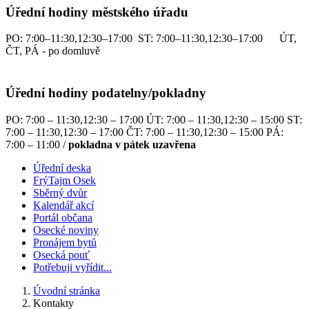
Úřední hodiny městského úřadu
PO: 7:00–11:30,12:30–17:00 ST: 7:00–11:30,12:30–17:00 ÚT,
ČT, PÁ - po domluvě
Úřední hodiny podatelny/pokladny
PO: 7:00 – 11:30,12:30 – 17:00 ÚT: 7:00 – 11:30,12:30 – 15:00 ST:
7:00 – 11:30,12:30 – 17:00 ČT: 7:00 – 11:30,12:30 – 15:00 PÁ:
7:00 – 11:00 /
pokladna v pátek uzavřena
Úřední deska
FrýTajm Osek
Sběrný dvůr
Kalendář akcí
Portál občana
Osecké noviny
Pronájem bytů
Osecká pouť
Potřebuji vyřídit...
Úvodní stránka
Kontakty