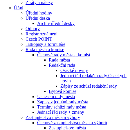
Ztráty a nálezy
Úřad
Úřední hodiny
Úřední deska
Archiv úřední desky
Odbory
Registr oznámení
Czech POINT
Tiskopisy a formuláře
Rada města a komise
Členové rady města a komisí
Rada města
Redakční rada
Osecké noviny
Jednací řád redakční rady Oseckých
novin
Zápisy ze schůzí redakční rady
Bytová komise
Usnesení rady města
Zápisy z jednání rady města
Termíny schůzí rady města
Jednací řád rady + změny
Zastupitelstvo města a výbory
Členové zastupitelstva města a výborů
Zastupitelstvo města