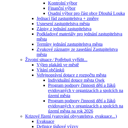
Kontrolní výbor
Finanční výbor
Osadní výbor pro část obce Dlouhá Louka
Jednací řád zastupitelstva + změny
Usnesení zastupitelstva města
Zápisy z jednání zastupitelstva
Podkladové materiály pro jednání zastupitelstva
města
Termíny jednání zastupitelstva města
Zvukové záznamy ze zasedání Zastupitelstva
města
Životní situace ⁄ Potřebuji vyřídit...
Výlep plakátů ve městě
Vítání občánků
Veřejnoprávní dotace z rozpočtu města
Individuální dotace města Osek
Program podpory činnosti dětí a žáků
evidovaných v organizacích a spolcích na
území města
Program podpory činnosti dětí a žáků
evidovaných v organizacích a spolcích na
území města na rok 2026
Krizové řízení (varování obyvatelstva, evakuace...)
Evakuace
Definice tísňové výzvy