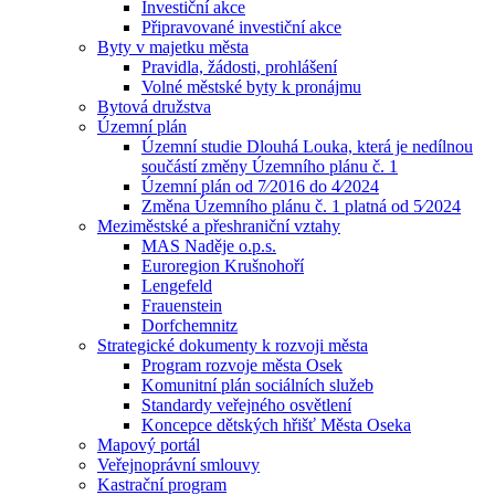
Investiční akce
Připravované investiční akce
Byty v majetku města
Pravidla, žádosti, prohlášení
Volné městské byty k pronájmu
Bytová družstva
Územní plán
Územní studie Dlouhá Louka, která je nedílnou
součástí změny Územního plánu č. 1
Územní plán od 7⁄2016 do 4⁄2024
Změna Územního plánu č. 1 platná od 5⁄2024
Meziměstské a přeshraniční vztahy
MAS Naděje o.p.s.
Euroregion Krušnohoří
Lengefeld
Frauenstein
Dorfchemnitz
Strategické dokumenty k rozvoji města
Program rozvoje města Osek
Komunitní plán sociálních služeb
Standardy veřejného osvětlení
Koncepce dětských hřišť Města Oseka
Mapový portál
Veřejnoprávní smlouvy
Kastrační program