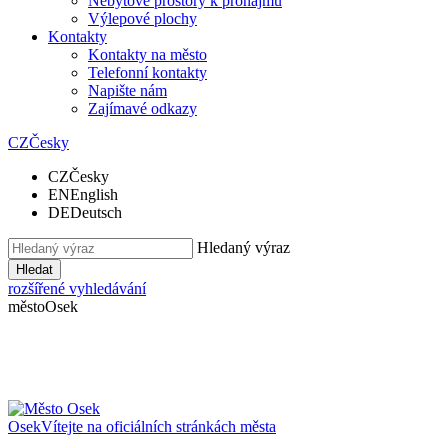
Nebytové prostory k pronájmu
Výlepové plochy
Kontakty
Kontakty na město
Telefonní kontakty
Napište nám
Zajímavé odkazy
CZ
Česky
CZ
Česky
EN
English
DE
Deutsch
Hledaný výraz
Hledat
rozšířené vyhledávání
město
Osek
Osek
Vítejte na oficiálních stránkách města