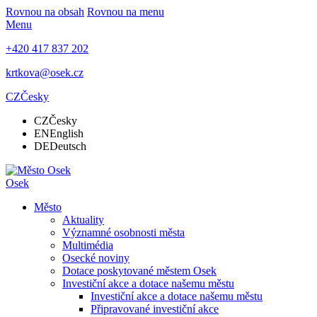
Rovnou na obsah
Rovnou na menu
Menu
+420 417 837 202
krtkova@osek.cz
CZ
Česky
CZ
Česky
EN
English
DE
Deutsch
Osek
Město
Aktuality
Významné osobnosti města
Multimédia
Osecké noviny
Dotace poskytované městem Osek
Investiční akce a dotace našemu městu
Investiční akce a dotace našemu městu
Připravované investiční akce