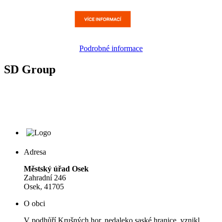
Podrobné informace
SD Group
Adresa
Městský úřad Osek
Zahradní 246
Osek, 41705
O obci
V podhůří Krušných hor, nedaleko saské hranice, vznikl