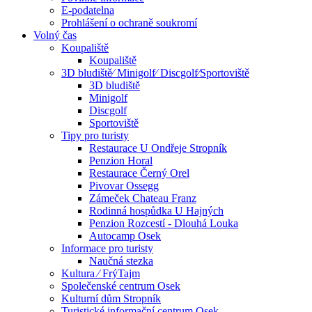
E-podatelna
Prohlášení o ochraně soukromí
Volný čas
Koupaliště
Koupaliště
3D bludiště⁄ Minigolf⁄ Discgolf⁄Sportoviště
3D bludiště
Minigolf
Discgolf
Sportoviště
Tipy pro turisty
Restaurace U Ondřeje Stropník
Penzion Horal
Restaurace Černý Orel
Pivovar Ossegg
Zámeček Chateau Franz
Rodinná hospůdka U Hajných
Penzion Rozcestí - Dlouhá Louka
Autocamp Osek
Informace pro turisty
Naučná stezka
Kultura ⁄ FrýTajm
Společenské centrum Osek
Kulturní dům Stropník
Turistické informační centrum Osek