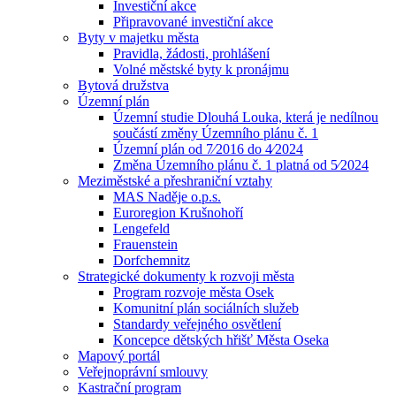
Investiční akce
Připravované investiční akce
Byty v majetku města
Pravidla, žádosti, prohlášení
Volné městské byty k pronájmu
Bytová družstva
Územní plán
Územní studie Dlouhá Louka, která je nedílnou
součástí změny Územního plánu č. 1
Územní plán od 7⁄2016 do 4⁄2024
Změna Územního plánu č. 1 platná od 5⁄2024
Meziměstské a přeshraniční vztahy
MAS Naděje o.p.s.
Euroregion Krušnohoří
Lengefeld
Frauenstein
Dorfchemnitz
Strategické dokumenty k rozvoji města
Program rozvoje města Osek
Komunitní plán sociálních služeb
Standardy veřejného osvětlení
Koncepce dětských hřišť Města Oseka
Mapový portál
Veřejnoprávní smlouvy
Kastrační program