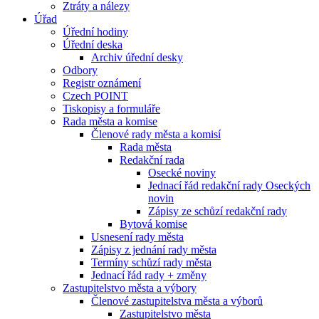
Ztráty a nálezy
Úřad
Úřední hodiny
Úřední deska
Archiv úřední desky
Odbory
Registr oznámení
Czech POINT
Tiskopisy a formuláře
Rada města a komise
Členové rady města a komisí
Rada města
Redakční rada
Osecké noviny
Jednací řád redakční rady Oseckých
novin
Zápisy ze schůzí redakční rady
Bytová komise
Usnesení rady města
Zápisy z jednání rady města
Termíny schůzí rady města
Jednací řád rady + změny
Zastupitelstvo města a výbory
Členové zastupitelstva města a výborů
Zastupitelstvo města