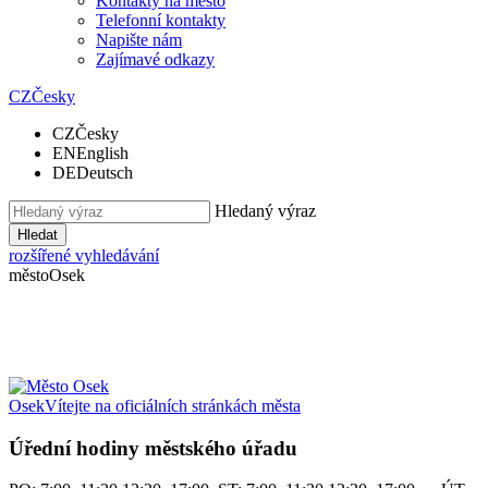
Kontakty na město
Telefonní kontakty
Napište nám
Zajímavé odkazy
CZ
Česky
CZ
Česky
EN
English
DE
Deutsch
Hledaný výraz
Hledat
rozšířené vyhledávání
město
Osek
Osek
Vítejte na oficiálních stránkách města
Úřední hodiny městského úřadu