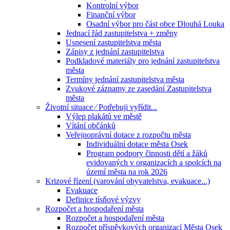
Kontrolní výbor
Finanční výbor
Osadní výbor pro část obce Dlouhá Louka
Jednací řád zastupitelstva + změny
Usnesení zastupitelstva města
Zápisy z jednání zastupitelstva
Podkladové materiály pro jednání zastupitelstva
města
Termíny jednání zastupitelstva města
Zvukové záznamy ze zasedání Zastupitelstva
města
Životní situace ⁄ Potřebuji vyřídit...
Výlep plakátů ve městě
Vítání občánků
Veřejnoprávní dotace z rozpočtu města
Individuální dotace města Osek
Program podpory činnosti dětí a žáků
evidovaných v organizacích a spolcích na
území města na rok 2026
Krizové řízení (varování obyvatelstva, evakuace...)
Evakuace
Definice tísňové výzvy
Rozpočet a hospodaření města
Rozpočet a hospodaření města
Rozpočet příspěvkových organizací Města Osek