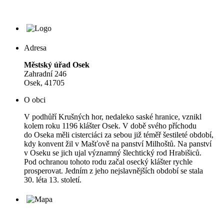
Adresa
Městský úřad Osek
Zahradní 246
Osek, 41705
O obci
V podhůří Krušných hor, nedaleko saské hranice, vznikl
kolem roku 1196 klášter Osek. V době svého příchodu
do Oseka měli cisterciáci za sebou již téměř šestileté období,
kdy konvent žil v Mašťově na panství Milhoštů. Na panství
v Oseku se jich ujal významný šlechtický rod Hrabišiců.
Pod ochranou tohoto rodu začal osecký klášter rychle
prosperovat. Jedním z jeho nejslavnějších období se stala
30. léta 13. století.