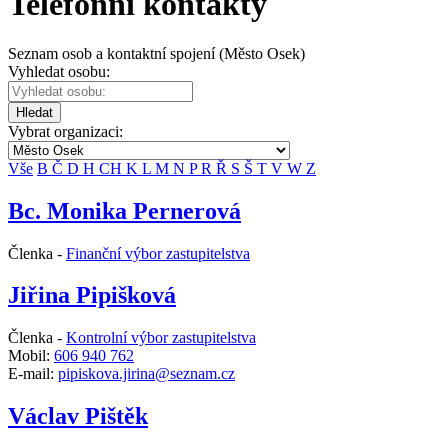
Telefonní kontakty
Seznam osob a kontaktní spojení (Město Osek)
Vyhledat osobu:
Hledat
Vybrat organizaci:
Vše
B
Č
D
H
CH
K
L
M
N
P
R
Ř
S
Š
T
V
W
Z
Bc. Monika Pernerová
Členka -
Finanční výbor zastupitelstva
Jiřina Pipišková
Členka -
Kontrolní výbor zastupitelstva
Mobil:
606 940 762
E-mail:
pipiskova.jirina@seznam.cz
Václav Pištěk