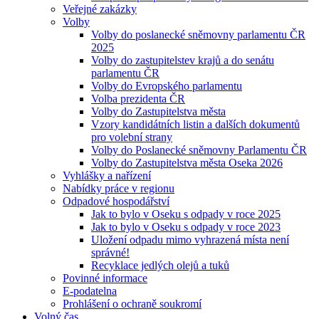
Veřejné zakázky
Volby
Volby do poslanecké sněmovny parlamentu ČR
2025
Volby do zastupitelstev krajů a do senátu
parlamentu ČR
Volby do Evropského parlamentu
Volba prezidenta ČR
Volby do Zastupitelstva města
Vzory kandidátních listin a dalších dokumentů
pro volební strany
Volby do Poslanecké sněmovny Parlamentu ČR
Volby do Zastupitelstva města Oseka 2026
Vyhlášky a nařízení
Nabídky práce v regionu
Odpadové hospodářství
Jak to bylo v Oseku s odpady v roce 2025
Jak to bylo v Oseku s odpady v roce 2023
Uložení odpadu mimo vyhrazená místa není
správné!
Recyklace jedlých olejů a tuků
Povinné informace
E-podatelna
Prohlášení o ochraně soukromí
Volný čas