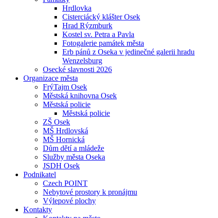
Hrdlovka
Cisterciácký klášter Osek
Hrad Rýzmburk
Kostel sv. Petra a Pavla
Fotogalerie památek města
Erb pánů z Oseka v jedinečné galerii hradu
Wenzelsburg
Osecké slavnosti 2026
Organizace města
FrýTajm Osek
Městská knihovna Osek
Městská policie
Městská policie
ZŠ Osek
MŠ Hrdlovská
MŠ Hornická
Dům dětí a mládeže
Služby města Oseka
JSDH Osek
Podnikatel
Czech POINT
Nebytové prostory k pronájmu
Výlepové plochy
Kontakty