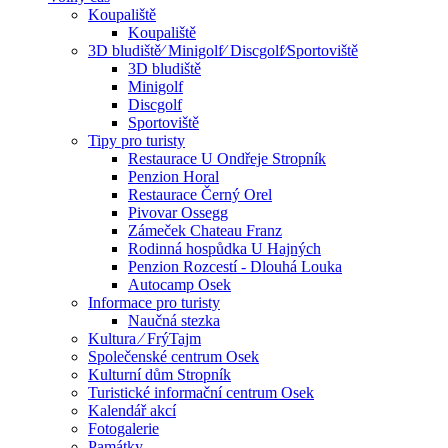
Koupaliště
Koupaliště
3D bludiště⁄ Minigolf⁄ Discgolf⁄Sportoviště
3D bludiště
Minigolf
Discgolf
Sportoviště
Tipy pro turisty
Restaurace U Ondřeje Stropník
Penzion Horal
Restaurace Černý Orel
Pivovar Ossegg
Zámeček Chateau Franz
Rodinná hospůdka U Hajných
Penzion Rozcestí - Dlouhá Louka
Autocamp Osek
Informace pro turisty
Naučná stezka
Kultura ⁄ FrýTajm
Společenské centrum Osek
Kulturní dům Stropník
Turistické informační centrum Osek
Kalendář akcí
Fotogalerie
Památky