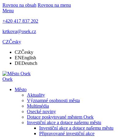
Rovnou na obsah
Rovnou na menu
Menu
+420 417 837 202
krtkova@osek.cz
CZ
Česky
CZ
Česky
EN
English
DE
Deutsch
Osek
Město
Aktuality
Významné osobnosti města
Multimédia
Osecké noviny
Dotace poskytované městem Osek
Investiční akce a dotace našemu městu
Investiční akce a dotace našemu městu
Připravované investiční akce