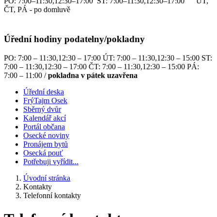
PO: 7:00–11:30,12:30–17:00 ST: 7:00–11:30,12:30–17:00 ÚT,
ČT, PÁ - po domluvě
Úřední hodiny podatelny/pokladny
PO: 7:00 – 11:30,12:30 – 17:00 ÚT: 7:00 – 11:30,12:30 – 15:00 ST:
7:00 – 11:30,12:30 – 17:00 ČT: 7:00 – 11:30,12:30 – 15:00 PÁ:
7:00 – 11:00 /
pokladna v pátek uzavřena
Úřední deska
FrýTajm Osek
Sběrný dvůr
Kalendář akcí
Portál občana
Osecké noviny
Pronájem bytů
Osecká pouť
Potřebuji vyřídit...
Úvodní stránka
Kontakty
Telefonní kontakty