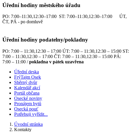
Úřední hodiny městského úřadu
PO: 7:00–11:30,12:30–17:00 ST: 7:00–11:30,12:30–17:00 ÚT,
ČT, PÁ - po domluvě
Úřední hodiny podatelny/pokladny
PO: 7:00 – 11:30,12:30 – 17:00 ÚT: 7:00 – 11:30,12:30 – 15:00 ST:
7:00 – 11:30,12:30 – 17:00 ČT: 7:00 – 11:30,12:30 – 15:00 PÁ:
7:00 – 11:00 /
pokladna v pátek uzavřena
Úřední deska
FrýTajm Osek
Sběrný dvůr
Kalendář akcí
Portál občana
Osecké noviny
Pronájem bytů
Osecká pouť
Potřebuji vyřídit...
Úvodní stránka
Kontakty