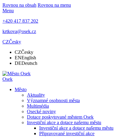
Rovnou na obsah
Rovnou na menu
Menu
+420 417 837 202
krtkova@osek.cz
CZ
Česky
CZ
Česky
EN
English
DE
Deutsch
Osek
Město
Aktuality
Významné osobnosti města
Multimédia
Osecké noviny
Dotace poskytované městem Osek
Investiční akce a dotace našemu městu
Investiční akce a dotace našemu městu
Připravované investiční akce