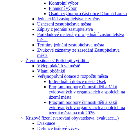
Kontrolní výbor
Finanční výbor
Osadní výbor pro část obce Dlouhá Louka
Jednací řád zastupitelstva + změny
Usnesení zastupitelstva města
Zápisy z jednání zastupitelstva
Podkladové materiály pro jednání zastupitelstva
města
Termíny jednání zastupitelstva města
Zvukové záznamy ze zasedání Zastupitelstva
města
Životní situace ⁄ Potřebuji vyřídit...
Výlep plakátů ve městě
Vítání občánků
Veřejnoprávní dotace z rozpočtu města
Individuální dotace města Osek
Program podpory činnosti dětí a žáků
evidovaných v organizacích a spolcích na
území města
Program podpory činnosti dětí a žáků
evidovaných v organizacích a spolcích na
území města na rok 2026
Krizové řízení (varování obyvatelstva, evakuace...)
Evakuace
Definice tísňové výzvy