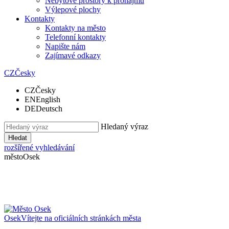
Nebytové prostory k pronájmu
Výlepové plochy
Kontakty
Kontakty na město
Telefonní kontakty
Napište nám
Zajímavé odkazy
CZ
Česky
CZ
Česky
EN
English
DE
Deutsch
Hledaný výraz
Hledat
rozšířené vyhledávání
město
Osek
Osek
Vítejte na oficiálních stránkách města