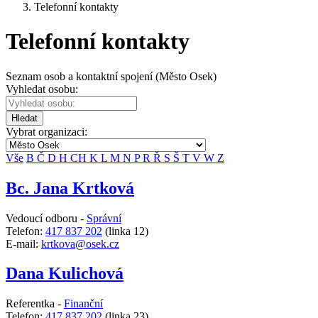
Telefonní kontakty
Telefonní kontakty
Seznam osob a kontaktní spojení (Město Osek)
Vyhledat osobu:
Hledat
Vybrat organizaci:
Vše
B
Č
D
H
CH
K
L
M
N
P
R
Ř
S
Š
T
V
W
Z
Bc. Jana Krtková
Vedoucí odboru -
Správní
Telefon:
417 837 202
(linka 12)
E-mail:
krtkova@osek.cz
Dana Kulichová
Referentka -
Finanční
Telefon:
417 837 202
(linka 23)