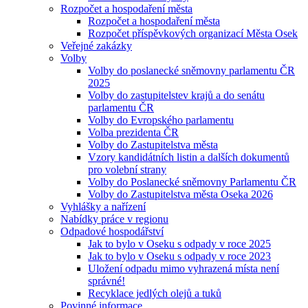
Rozpočet a hospodaření města
Rozpočet a hospodaření města
Rozpočet příspěvkových organizací Města Osek
Veřejné zakázky
Volby
Volby do poslanecké sněmovny parlamentu ČR
2025
Volby do zastupitelstev krajů a do senátu
parlamentu ČR
Volby do Evropského parlamentu
Volba prezidenta ČR
Volby do Zastupitelstva města
Vzory kandidátních listin a dalších dokumentů
pro volební strany
Volby do Poslanecké sněmovny Parlamentu ČR
Volby do Zastupitelstva města Oseka 2026
Vyhlášky a nařízení
Nabídky práce v regionu
Odpadové hospodářství
Jak to bylo v Oseku s odpady v roce 2025
Jak to bylo v Oseku s odpady v roce 2023
Uložení odpadu mimo vyhrazená místa není
správné!
Recyklace jedlých olejů a tuků
Povinné informace