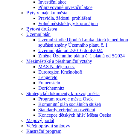
Investiční akce
Připravované investiční akce
Byty v majetku města
Pravidla, žádosti, prohlášení
Volné městské byty k pronájmu
Bytová družstva
Územní plán
Územní studie Dlouhá Louka, která je nedílnou
součástí změny Územního plánu č. 1
Územní plán od 7⁄2016 do 4⁄2024
Změna Územního plánu č. 1 platná od 5⁄2024
Meziměstské a přeshraniční vztahy
MAS Naděje o.p.s.
Euroregion Krušnohoří
Lengefeld
Frauenstein
Dorfchemnitz
Strategické dokumenty k rozvoji města
Program rozvoje města Osek
Komunitní plán sociálních služeb
Standardy veřejného osvětlení
Koncepce dětských hřišť Města Oseka
Mapový portál
Veřejnoprávní smlouvy
Kastrační program