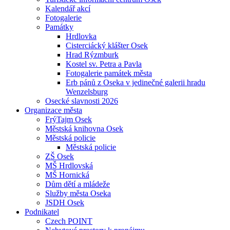
Kalendář akcí
Fotogalerie
Památky
Hrdlovka
Cisterciácký klášter Osek
Hrad Rýzmburk
Kostel sv. Petra a Pavla
Fotogalerie památek města
Erb pánů z Oseka v jedinečné galerii hradu
Wenzelsburg
Osecké slavnosti 2026
Organizace města
FrýTajm Osek
Městská knihovna Osek
Městská policie
Městská policie
ZŠ Osek
MŠ Hrdlovská
MŠ Hornická
Dům dětí a mládeže
Služby města Oseka
JSDH Osek
Podnikatel
Czech POINT