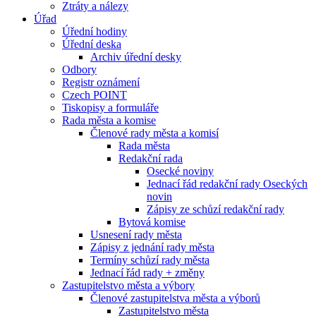
Ztráty a nálezy
Úřad
Úřední hodiny
Úřední deska
Archiv úřední desky
Odbory
Registr oznámení
Czech POINT
Tiskopisy a formuláře
Rada města a komise
Členové rady města a komisí
Rada města
Redakční rada
Osecké noviny
Jednací řád redakční rady Oseckých
novin
Zápisy ze schůzí redakční rady
Bytová komise
Usnesení rady města
Zápisy z jednání rady města
Termíny schůzí rady města
Jednací řád rady + změny
Zastupitelstvo města a výbory
Členové zastupitelstva města a výborů
Zastupitelstvo města