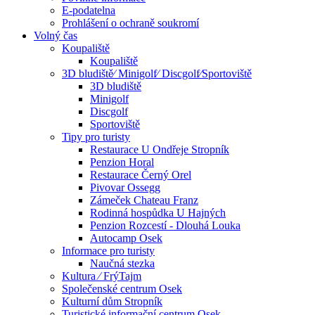
E-podatelna
Prohlášení o ochraně soukromí
Volný čas
Koupaliště
Koupaliště
3D bludiště⁄ Minigolf⁄ Discgolf⁄Sportoviště
3D bludiště
Minigolf
Discgolf
Sportoviště
Tipy pro turisty
Restaurace U Ondřeje Stropník
Penzion Horal
Restaurace Černý Orel
Pivovar Ossegg
Zámeček Chateau Franz
Rodinná hospůdka U Hajných
Penzion Rozcestí - Dlouhá Louka
Autocamp Osek
Informace pro turisty
Naučná stezka
Kultura ⁄ FrýTajm
Společenské centrum Osek
Kulturní dům Stropník
Turistické informační centrum Osek