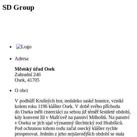
SD Group
Adresa
Městský úřad Osek
Zahradní 246
Osek, 41705
O obci
V podhůří Krušných hor, nedaleko saské hranice, vznikl
kolem roku 1196 klášter Osek. V době svého příchodu
do Oseka měli cisterciáci za sebou již téměř šestileté období,
kdy konvent žil v Mašťově na panství Milhoštů. Na panství
v Oseku se jich ujal významný šlechtický rod Hrabišiců.
Pod ochranou tohoto rodu začal osecký klášter rychle
prosperovat. Jedním z jeho nejslavnějších období se stala