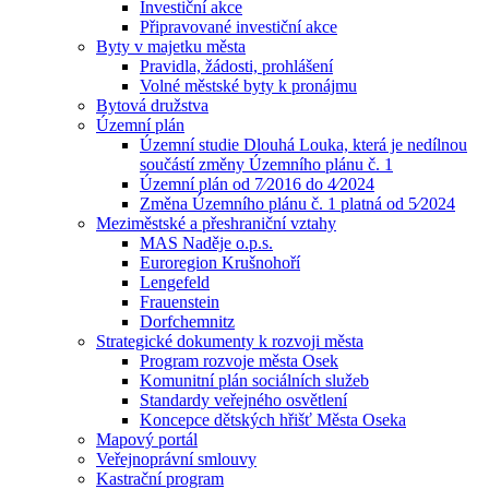
Investiční akce
Připravované investiční akce
Byty v majetku města
Pravidla, žádosti, prohlášení
Volné městské byty k pronájmu
Bytová družstva
Územní plán
Územní studie Dlouhá Louka, která je nedílnou
součástí změny Územního plánu č. 1
Územní plán od 7⁄2016 do 4⁄2024
Změna Územního plánu č. 1 platná od 5⁄2024
Meziměstské a přeshraniční vztahy
MAS Naděje o.p.s.
Euroregion Krušnohoří
Lengefeld
Frauenstein
Dorfchemnitz
Strategické dokumenty k rozvoji města
Program rozvoje města Osek
Komunitní plán sociálních služeb
Standardy veřejného osvětlení
Koncepce dětských hřišť Města Oseka
Mapový portál
Veřejnoprávní smlouvy
Kastrační program