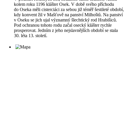
kolem roku 1196 klášter Osek. V době svého příchodu
do Oseka měli cisterciáci za sebou již téměř šestileté období,
kdy konvent žil v Mašťově na panství Milhoštů. Na panství
v Oseku se jich ujal významný šlechtický rod Hrabišiců.
Pod ochranou tohoto rodu začal osecký klášter rychle
prosperovat. Jedním z jeho nejslavnějších období se stala
30. léta 13. století.