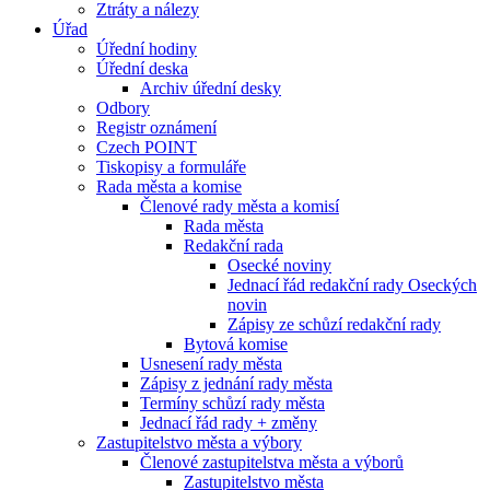
Ztráty a nálezy
Úřad
Úřední hodiny
Úřední deska
Archiv úřední desky
Odbory
Registr oznámení
Czech POINT
Tiskopisy a formuláře
Rada města a komise
Členové rady města a komisí
Rada města
Redakční rada
Osecké noviny
Jednací řád redakční rady Oseckých
novin
Zápisy ze schůzí redakční rady
Bytová komise
Usnesení rady města
Zápisy z jednání rady města
Termíny schůzí rady města
Jednací řád rady + změny
Zastupitelstvo města a výbory
Členové zastupitelstva města a výborů
Zastupitelstvo města