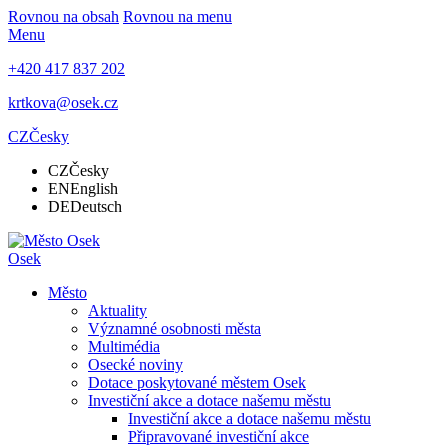
Rovnou na obsah
Rovnou na menu
Menu
+420 417 837 202
krtkova@osek.cz
CZ
Česky
CZ
Česky
EN
English
DE
Deutsch
Osek
Město
Aktuality
Významné osobnosti města
Multimédia
Osecké noviny
Dotace poskytované městem Osek
Investiční akce a dotace našemu městu
Investiční akce a dotace našemu městu
Připravované investiční akce