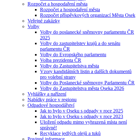
Rozpočet a hospodaření města
Rozpočet a hospodaření města
Rozpočet příspěvkových organizací Města Osek
Veřejné zakázky
Volby
Volby do poslanecké sněmovny parlamentu ČR
2025
Volby do zastupitelstev krajů a do senátu
parlamentu ČR
Volby do Evropského parlamentu
Volba prezidenta ČR
Volby do Zastupitelstva města
Vzory kandidátních listin a dalších dokumentů
pro volební strany
Volby do Poslanecké sněmovny Parlamentu ČR
Volby do Zastupitelstva města Oseka 2026
Vyhlášky a nařízení
Nabídky práce v regionu
Odpadové hospodářství
Jak to bylo v Oseku s odpady v roce 2025
Jak to bylo v Oseku s odpady v roce 2023
Uložení odpadu mimo vyhrazená místa není
správné!
Recyklace jedlých olejů a tuků
Povinné informace