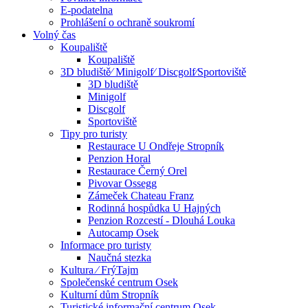
E-podatelna
Prohlášení o ochraně soukromí
Volný čas
Koupaliště
Koupaliště
3D bludiště⁄ Minigolf⁄ Discgolf⁄Sportoviště
3D bludiště
Minigolf
Discgolf
Sportoviště
Tipy pro turisty
Restaurace U Ondřeje Stropník
Penzion Horal
Restaurace Černý Orel
Pivovar Ossegg
Zámeček Chateau Franz
Rodinná hospůdka U Hajných
Penzion Rozcestí - Dlouhá Louka
Autocamp Osek
Informace pro turisty
Naučná stezka
Kultura ⁄ FrýTajm
Společenské centrum Osek
Kulturní dům Stropník
Turistické informační centrum Osek