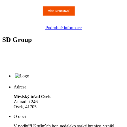
Podrobné informace
SD Group
Adresa
Městský úřad Osek
Zahradní 246
Osek, 41705
O obci
V podhůří Krušných hor, nedaleko saské hranice, vznikl