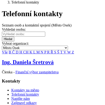
Telefonní kontakty
Telefonní kontakty
Seznam osob a kontaktní spojení (Město Osek)
Vyhledat osobu:
Hledat
Vybrat organizaci:
Vše
B
Č
D
H
CH
K
L
M
N
P
R
Ř
S
Š
T
V
W
Z
Ing. Daniela Šretrová
Členka -
Finanční výbor zastupitelstva
Kontakty
Kontakty na město
Telefonní kontakty
Napište nám
Zajímavé odkazy