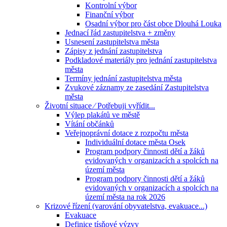
Kontrolní výbor
Finanční výbor
Osadní výbor pro část obce Dlouhá Louka
Jednací řád zastupitelstva + změny
Usnesení zastupitelstva města
Zápisy z jednání zastupitelstva
Podkladové materiály pro jednání zastupitelstva
města
Termíny jednání zastupitelstva města
Zvukové záznamy ze zasedání Zastupitelstva
města
Životní situace ⁄ Potřebuji vyřídit...
Výlep plakátů ve městě
Vítání občánků
Veřejnoprávní dotace z rozpočtu města
Individuální dotace města Osek
Program podpory činnosti dětí a žáků
evidovaných v organizacích a spolcích na
území města
Program podpory činnosti dětí a žáků
evidovaných v organizacích a spolcích na
území města na rok 2026
Krizové řízení (varování obyvatelstva, evakuace...)
Evakuace
Definice tísňové výzvy