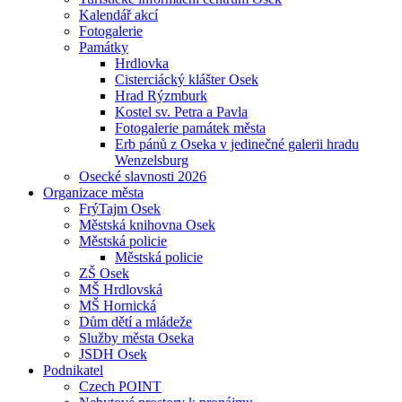
Kalendář akcí
Fotogalerie
Památky
Hrdlovka
Cisterciácký klášter Osek
Hrad Rýzmburk
Kostel sv. Petra a Pavla
Fotogalerie památek města
Erb pánů z Oseka v jedinečné galerii hradu
Wenzelsburg
Osecké slavnosti 2026
Organizace města
FrýTajm Osek
Městská knihovna Osek
Městská policie
Městská policie
ZŠ Osek
MŠ Hrdlovská
MŠ Hornická
Dům dětí a mládeže
Služby města Oseka
JSDH Osek
Podnikatel
Czech POINT