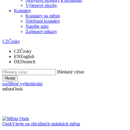
Nebytové prostory k pronájmu
Výlepové plochy
Kontakty
Kontakty na město
Telefonní kontakty
Napište nám
Zajímavé odkazy
CZ
Česky
CZ
Česky
EN
English
DE
Deutsch
Hledaný výraz
Hledat
rozšířené vyhledávání
město
Osek
Osek
Vítejte na oficiálních stránkách města