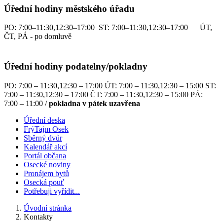
Úřední hodiny městského úřadu
PO: 7:00–11:30,12:30–17:00 ST: 7:00–11:30,12:30–17:00 ÚT,
ČT, PÁ - po domluvě
Úřední hodiny podatelny/pokladny
PO: 7:00 – 11:30,12:30 – 17:00 ÚT: 7:00 – 11:30,12:30 – 15:00 ST:
7:00 – 11:30,12:30 – 17:00 ČT: 7:00 – 11:30,12:30 – 15:00 PÁ:
7:00 – 11:00 /
pokladna v pátek uzavřena
Úřední deska
FrýTajm Osek
Sběrný dvůr
Kalendář akcí
Portál občana
Osecké noviny
Pronájem bytů
Osecká pouť
Potřebuji vyřídit...
Úvodní stránka
Kontakty