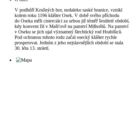
V podhůří Krušných hor, nedaleko saské hranice, vznikl
kolem roku 1196 klášter Osek. V době svého příchodu
do Oseka měli cisterciáci za sebou již téměř šestileté období,
kdy konvent žil v Mašťově na panství Milhoštů. Na panství
v Oseku se jich ujal významný šlechtický rod Hrabišiců.
Pod ochranou tohoto rodu začal osecký klášter rychle
prosperovat. Jedním z jeho nejslavnějších období se stala
30. léta 13. století.