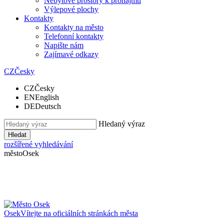
Nebytové prostory k pronájmu
Výlepové plochy
Kontakty
Kontakty na město
Telefonní kontakty
Napište nám
Zajímavé odkazy
CZ
Česky
CZ
Česky
EN
English
DE
Deutsch
Hledaný výraz
Hledat
rozšířené vyhledávání
město
Osek
Osek
Vítejte na oficiálních stránkách města