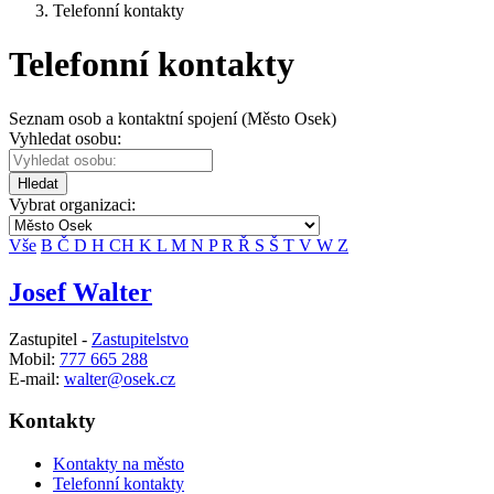
Telefonní kontakty
Telefonní kontakty
Seznam osob a kontaktní spojení (Město Osek)
Vyhledat osobu:
Hledat
Vybrat organizaci:
Vše
B
Č
D
H
CH
K
L
M
N
P
R
Ř
S
Š
T
V
W
Z
Josef Walter
Zastupitel -
Zastupitelstvo
Mobil:
777 665 288
E-mail:
walter@osek.cz
Kontakty
Kontakty na město
Telefonní kontakty