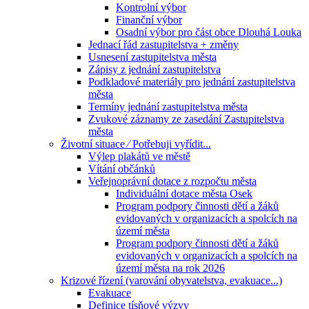
Kontrolní výbor
Finanční výbor
Osadní výbor pro část obce Dlouhá Louka
Jednací řád zastupitelstva + změny
Usnesení zastupitelstva města
Zápisy z jednání zastupitelstva
Podkladové materiály pro jednání zastupitelstva
města
Termíny jednání zastupitelstva města
Zvukové záznamy ze zasedání Zastupitelstva
města
Životní situace ⁄ Potřebuji vyřídit...
Výlep plakátů ve městě
Vítání občánků
Veřejnoprávní dotace z rozpočtu města
Individuální dotace města Osek
Program podpory činnosti dětí a žáků
evidovaných v organizacích a spolcích na
území města
Program podpory činnosti dětí a žáků
evidovaných v organizacích a spolcích na
území města na rok 2026
Krizové řízení (varování obyvatelstva, evakuace...)
Evakuace
Definice tísňové výzvy