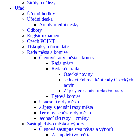
Ztráty a nálezy
Úřad
Úřední hodiny
Úřední deska
Archiv úřední desky
Odbory
Registr oznámení
Czech POINT
Tiskopisy a formuláře
Rada města a komise
Členové rady města a komisí
Rada města
Redakční rada
Osecké noviny
Jednací řád redakční rady Oseckých
novin
Zápisy ze schůzí redakční rady
Bytová komise
Usnesení rady města
Zápisy z jednání rady města
Termíny schůzí rady města
Jednací řád rady + změny
Zastupitelstvo města a výbory
Členové zastupitelstva města a výborů
Zastupitelstvo města