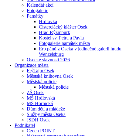
Kalendář akcí
Fotogalerie
Památky
Hrdlovka
Cisterciácký klášter Osek
Hrad Rýzmburk
Kostel sv. Petra a Pavla
Fotogalerie památek města
Erb pánů z Oseka v jedinečné galerii hradu
Wenzelsburg
Osecké slavnosti 2026
Organizace města
FrýTajm Osek
Městská knihovna Osek
Městská policie
Městská policie
ZŠ Osek
MŠ Hrdlovská
MŠ Hornická
Dům dětí a mládeže
Služby města Oseka
JSDH Osek
Podnikatel
Czech POINT