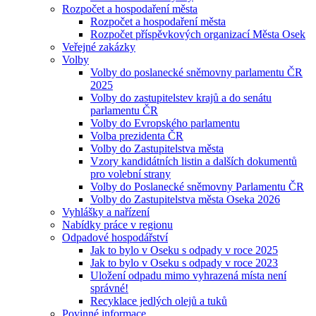
Rozpočet a hospodaření města
Rozpočet a hospodaření města
Rozpočet příspěvkových organizací Města Osek
Veřejné zakázky
Volby
Volby do poslanecké sněmovny parlamentu ČR
2025
Volby do zastupitelstev krajů a do senátu
parlamentu ČR
Volby do Evropského parlamentu
Volba prezidenta ČR
Volby do Zastupitelstva města
Vzory kandidátních listin a dalších dokumentů
pro volební strany
Volby do Poslanecké sněmovny Parlamentu ČR
Volby do Zastupitelstva města Oseka 2026
Vyhlášky a nařízení
Nabídky práce v regionu
Odpadové hospodářství
Jak to bylo v Oseku s odpady v roce 2025
Jak to bylo v Oseku s odpady v roce 2023
Uložení odpadu mimo vyhrazená místa není
správné!
Recyklace jedlých olejů a tuků
Povinné informace