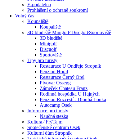
E-podatelna
Prohlášení o ochraně soukromí
Volný čas
Koupaliště
Koupaliště
3D bludiště⁄ Minigolf⁄ Discgolf⁄Sportoviště
3D bludiště
Minigolf
Discgolf
Sportoviště
Tipy pro turisty
Restaurace U Ondřeje Stropník
Penzion Horal
Restaurace Černý Orel
Pivovar Ossegg
Zámeček Chateau Franz
Rodinná hospůdka U Hajných
Penzion Rozcestí - Dlouhá Louka
Autocamp Osek
Informace pro turisty
Naučná stezka
Kultura ⁄ FrýTajm
Společenské centrum Osek
Kulturní dům Stropník
Turistické informační centrum Osek