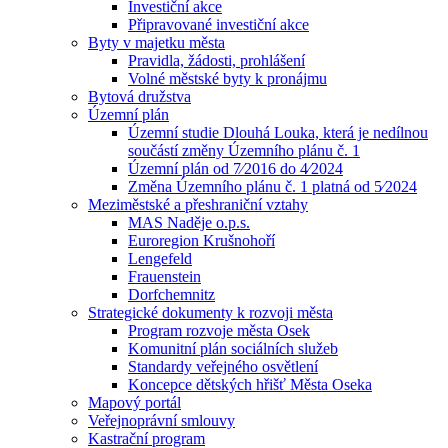
Investiční akce
Připravované investiční akce
Byty v majetku města
Pravidla, žádosti, prohlášení
Volné městské byty k pronájmu
Bytová družstva
Územní plán
Územní studie Dlouhá Louka, která je nedílnou
součástí změny Územního plánu č. 1
Územní plán od 7⁄2016 do 4⁄2024
Změna Územního plánu č. 1 platná od 5⁄2024
Meziměstské a přeshraniční vztahy
MAS Naděje o.p.s.
Euroregion Krušnohoří
Lengefeld
Frauenstein
Dorfchemnitz
Strategické dokumenty k rozvoji města
Program rozvoje města Osek
Komunitní plán sociálních služeb
Standardy veřejného osvětlení
Koncepce dětských hřišť Města Oseka
Mapový portál
Veřejnoprávní smlouvy
Kastrační program