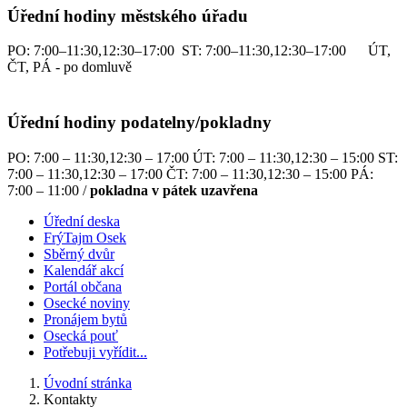
Úřední hodiny městského úřadu
PO: 7:00–11:30,12:30–17:00 ST: 7:00–11:30,12:30–17:00 ÚT,
ČT, PÁ - po domluvě
Úřední hodiny podatelny/pokladny
PO: 7:00 – 11:30,12:30 – 17:00 ÚT: 7:00 – 11:30,12:30 – 15:00 ST:
7:00 – 11:30,12:30 – 17:00 ČT: 7:00 – 11:30,12:30 – 15:00 PÁ:
7:00 – 11:00 /
pokladna v pátek uzavřena
Úřední deska
FrýTajm Osek
Sběrný dvůr
Kalendář akcí
Portál občana
Osecké noviny
Pronájem bytů
Osecká pouť
Potřebuji vyřídit...
Úvodní stránka
Kontakty