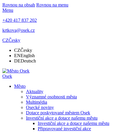
Rovnou na obsah
Rovnou na menu
Menu
+420 417 837 202
krtkova@osek.cz
CZ
Česky
CZ
Česky
EN
English
DE
Deutsch
Osek
Město
Aktuality
Významné osobnosti města
Multimédia
Osecké noviny
Dotace poskytované městem Osek
Investiční akce a dotace našemu městu
Investiční akce a dotace našemu městu
Připravované investiční akce