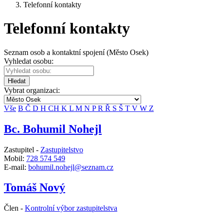
Telefonní kontakty
Telefonní kontakty
Seznam osob a kontaktní spojení (Město Osek)
Vyhledat osobu:
Hledat
Vybrat organizaci:
Vše
B
Č
D
H
CH
K
L
M
N
P
R
Ř
S
Š
T
V
W
Z
Bc. Bohumil Nohejl
Zastupitel -
Zastupitelstvo
Mobil:
728 574 549
E-mail:
bohumil.nohejl@seznam.cz
Tomáš Nový
Člen -
Kontrolní výbor zastupitelstva