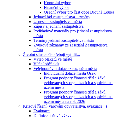
Kontrolní výbor
Finanční výbor
Osadní výbor pro část obce Dlouhá Louka
Jednací řád zastupitelstva + změny
Usnesení zastupitelstva města
Zápisy z jednání zastupitelstva
Podkladové materiály pro jednání zastupitelstva
města
Termíny jednání zastupitelstva města
Zvukové záznamy ze zasedání Zastupitelstva
města
Životní situace ⁄ Potřebuji vyřídit...
Výlep plakátů ve městě
Vítání občánků
Veřejnoprávní dotace z rozpočtu města
Individuální dotace města Osek
Program podpory činnosti dětí a žáků
evidovaných v organizacích a spolcích na
území města
Program podpory činnosti dětí a žáků
evidovaných v organizacích a spolcích na
území města na rok 2026
Krizové řízení (varování obyvatelstva, evakuace...)
Evakuace
Definice tísňové výzvy