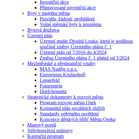
Investiční akce
Připravované investiční akce
Byty v majetku města
Pravidla, žádosti, prohlášení
Volné městské byty k pronájmu
Bytová družstva
Územní plán
Územní studie Dlouhá Louka, která je nedílnou
součástí změny Územního plánu č. 1
Územní plán od 7⁄2016 do 4⁄2024
Změna Územního plánu č. 1 platná od 5⁄2024
Meziměstské a přeshraniční vztahy
MAS Naděje o.p.s.
Euroregion Krušnohoří
Lengefeld
Frauenstein
Dorfchemnitz
Strategické dokumenty k rozvoji města
Program rozvoje města Osek
Komunitní plán sociálních služeb
Standardy veřejného osvětlení
Koncepce dětských hřišť Města Oseka
Mapový portál
Veřejnoprávní smlouvy
Kastrační program