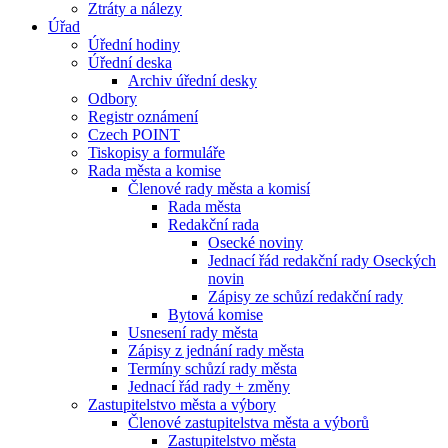
Ztráty a nálezy
Úřad
Úřední hodiny
Úřední deska
Archiv úřední desky
Odbory
Registr oznámení
Czech POINT
Tiskopisy a formuláře
Rada města a komise
Členové rady města a komisí
Rada města
Redakční rada
Osecké noviny
Jednací řád redakční rady Oseckých
novin
Zápisy ze schůzí redakční rady
Bytová komise
Usnesení rady města
Zápisy z jednání rady města
Termíny schůzí rady města
Jednací řád rady + změny
Zastupitelstvo města a výbory
Členové zastupitelstva města a výborů
Zastupitelstvo města