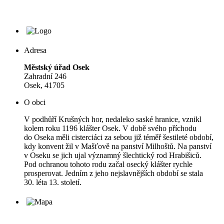
Adresa
Městský úřad Osek
Zahradní 246
Osek, 41705
O obci
V podhůří Krušných hor, nedaleko saské hranice, vznikl
kolem roku 1196 klášter Osek. V době svého příchodu
do Oseka měli cisterciáci za sebou již téměř šestileté období,
kdy konvent žil v Mašťově na panství Milhoštů. Na panství
v Oseku se jich ujal významný šlechtický rod Hrabišiců.
Pod ochranou tohoto rodu začal osecký klášter rychle
prosperovat. Jedním z jeho nejslavnějších období se stala
30. léta 13. století.