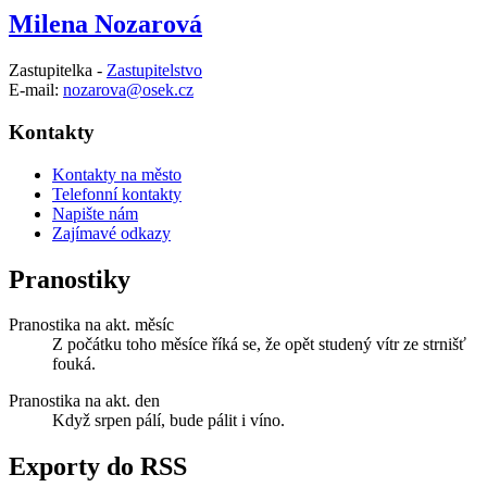
Milena Nozarová
Zastupitelka -
Zastupitelstvo
E-mail:
nozarova@osek.cz
Kontakty
Kontakty na město
Telefonní kontakty
Napište nám
Zajímavé odkazy
Pranostiky
Pranostika na akt. měsíc
Z počátku toho měsíce říká se, že opět studený vítr ze strnišť
fouká.
Pranostika na akt. den
Když srpen pálí, bude pálit i víno.
Exporty do RSS