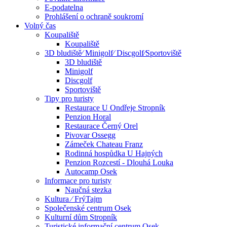
E-podatelna
Prohlášení o ochraně soukromí
Volný čas
Koupaliště
Koupaliště
3D bludiště⁄ Minigolf⁄ Discgolf⁄Sportoviště
3D bludiště
Minigolf
Discgolf
Sportoviště
Tipy pro turisty
Restaurace U Ondřeje Stropník
Penzion Horal
Restaurace Černý Orel
Pivovar Ossegg
Zámeček Chateau Franz
Rodinná hospůdka U Hajných
Penzion Rozcestí - Dlouhá Louka
Autocamp Osek
Informace pro turisty
Naučná stezka
Kultura ⁄ FrýTajm
Společenské centrum Osek
Kulturní dům Stropník
Turistické informační centrum Osek