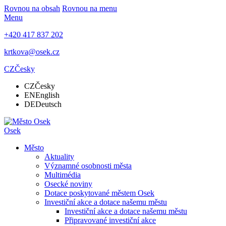
Rovnou na obsah
Rovnou na menu
Menu
+420 417 837 202
krtkova@osek.cz
CZ
Česky
CZ
Česky
EN
English
DE
Deutsch
Osek
Město
Aktuality
Významné osobnosti města
Multimédia
Osecké noviny
Dotace poskytované městem Osek
Investiční akce a dotace našemu městu
Investiční akce a dotace našemu městu
Připravované investiční akce