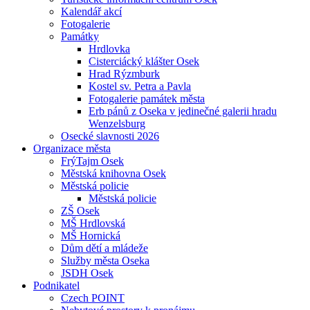
Kalendář akcí
Fotogalerie
Památky
Hrdlovka
Cisterciácký klášter Osek
Hrad Rýzmburk
Kostel sv. Petra a Pavla
Fotogalerie památek města
Erb pánů z Oseka v jedinečné galerii hradu
Wenzelsburg
Osecké slavnosti 2026
Organizace města
FrýTajm Osek
Městská knihovna Osek
Městská policie
Městská policie
ZŠ Osek
MŠ Hrdlovská
MŠ Hornická
Dům dětí a mládeže
Služby města Oseka
JSDH Osek
Podnikatel
Czech POINT