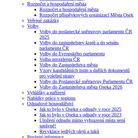
Rozpočet a hospodaření města
Rozpočet a hospodaření města
Rozpočet příspěvkových organizací Města Osek
Veřejné zakázky
Volby
Volby do poslanecké sněmovny parlamentu ČR
2025
Volby do zastupitelstev krajů a do senátu
parlamentu ČR
Volby do Evropského parlamentu
Volba prezidenta ČR
Volby do Zastupitelstva města
Vzory kandidátních listin a dalších dokumentů
pro volební strany
Volby do Poslanecké sněmovny Parlamentu ČR
Volby do Zastupitelstva města Oseka 2026
Vyhlášky a nařízení
Nabídky práce v regionu
Odpadové hospodářství
Jak to bylo v Oseku s odpady v roce 2025
Jak to bylo v Oseku s odpady v roce 2023
Uložení odpadu mimo vyhrazená místa není
správné!
Recyklace jedlých olejů a tuků
Povinné informace