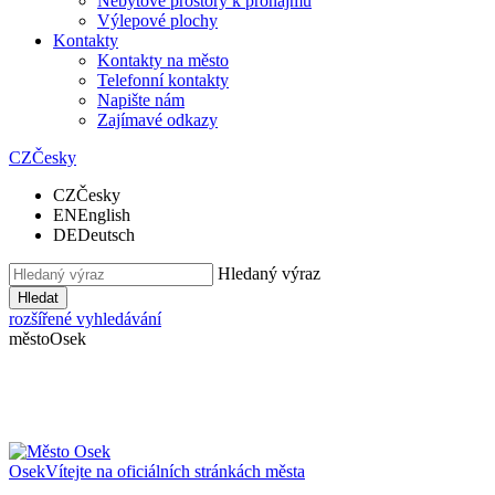
Nebytové prostory k pronájmu
Výlepové plochy
Kontakty
Kontakty na město
Telefonní kontakty
Napište nám
Zajímavé odkazy
CZ
Česky
CZ
Česky
EN
English
DE
Deutsch
Hledaný výraz
Hledat
rozšířené vyhledávání
město
Osek
Osek
Vítejte na oficiálních stránkách města