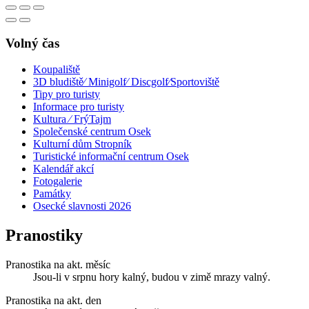
Volný čas
Koupaliště
3D bludiště⁄ Minigolf⁄ Discgolf⁄Sportoviště
Tipy pro turisty
Informace pro turisty
Kultura ⁄ FrýTajm
Společenské centrum Osek
Kulturní dům Stropník
Turistické informační centrum Osek
Kalendář akcí
Fotogalerie
Památky
Osecké slavnosti 2026
Pranostiky
Pranostika na akt. měsíc
Jsou-li v srpnu hory kalný, budou v zimě mrazy valný.
Pranostika na akt. den