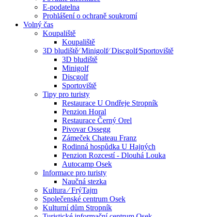
E-podatelna
Prohlášení o ochraně soukromí
Volný čas
Koupaliště
Koupaliště
3D bludiště⁄ Minigolf⁄ Discgolf⁄Sportoviště
3D bludiště
Minigolf
Discgolf
Sportoviště
Tipy pro turisty
Restaurace U Ondřeje Stropník
Penzion Horal
Restaurace Černý Orel
Pivovar Ossegg
Zámeček Chateau Franz
Rodinná hospůdka U Hajných
Penzion Rozcestí - Dlouhá Louka
Autocamp Osek
Informace pro turisty
Naučná stezka
Kultura ⁄ FrýTajm
Společenské centrum Osek
Kulturní dům Stropník
Turistické informační centrum Osek