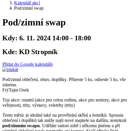
Kalendář akcí
Pod/zimní swap
Pod/zimní swap
Kdy:
6. 11. 2024 14:00 - 18:00
Kde:
KD Stropník
Přidat do Google kalendáře
Pod/zimní oblečení, obuv, doplňky. Přineste 5 ks, odneste 5 ks, vše
zdarma.
FrýTajm Osek
Typ akce: ostatní (akce pro celou rodinu, akce pro seniory, akce pro
veřejnost), trhy, výstavy, veletrhy (trhy)
Tento měsíc je ideální také na provětrání skříní a botníků. Spousta
oblečení i doplňků tak může najít nové majitele na dalším, tentokrát
pod/zimním swapu
. Uděláte radost sobě i někomu jinému a při
výměně oblečení navíc neutratíte ani korunu. Stačí přinést čisté