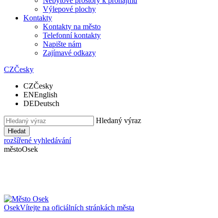
Nebytové prostory k pronájmu
Výlepové plochy
Kontakty
Kontakty na město
Telefonní kontakty
Napište nám
Zajímavé odkazy
CZ
Česky
CZ
Česky
EN
English
DE
Deutsch
Hledaný výraz
Hledat
rozšířené vyhledávání
město
Osek
Osek
Vítejte na oficiálních stránkách města