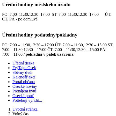
Úřední hodiny městského úřadu
PO: 7:00–11:30,12:30–17:00 ST: 7:00–11:30,12:30–17:00 ÚT,
ČT, PÁ - po domluvě
Úřední hodiny podatelny/pokladny
PO: 7:00 – 11:30,12:30 – 17:00 ÚT: 7:00 – 11:30,12:30 – 15:00 ST:
7:00 – 11:30,12:30 – 17:00 ČT: 7:00 – 11:30,12:30 – 15:00 PÁ:
7:00 – 11:00 /
pokladna v pátek uzavřena
Úřední deska
FrýTajm Osek
Sběrný dvůr
Kalendář akcí
Portál občana
Osecké noviny
Pronájem bytů
Osecká pouť
Potřebuji vyřídit...
Úvodní stránka
Volný čas