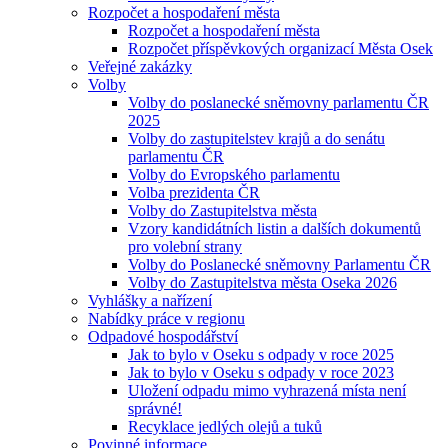
Rozpočet a hospodaření města
Rozpočet a hospodaření města
Rozpočet příspěvkových organizací Města Osek
Veřejné zakázky
Volby
Volby do poslanecké sněmovny parlamentu ČR
2025
Volby do zastupitelstev krajů a do senátu
parlamentu ČR
Volby do Evropského parlamentu
Volba prezidenta ČR
Volby do Zastupitelstva města
Vzory kandidátních listin a dalších dokumentů
pro volební strany
Volby do Poslanecké sněmovny Parlamentu ČR
Volby do Zastupitelstva města Oseka 2026
Vyhlášky a nařízení
Nabídky práce v regionu
Odpadové hospodářství
Jak to bylo v Oseku s odpady v roce 2025
Jak to bylo v Oseku s odpady v roce 2023
Uložení odpadu mimo vyhrazená místa není
správné!
Recyklace jedlých olejů a tuků
Povinné informace