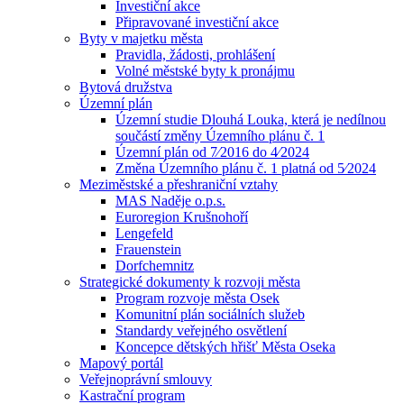
Investiční akce
Připravované investiční akce
Byty v majetku města
Pravidla, žádosti, prohlášení
Volné městské byty k pronájmu
Bytová družstva
Územní plán
Územní studie Dlouhá Louka, která je nedílnou
součástí změny Územního plánu č. 1
Územní plán od 7⁄2016 do 4⁄2024
Změna Územního plánu č. 1 platná od 5⁄2024
Meziměstské a přeshraniční vztahy
MAS Naděje o.p.s.
Euroregion Krušnohoří
Lengefeld
Frauenstein
Dorfchemnitz
Strategické dokumenty k rozvoji města
Program rozvoje města Osek
Komunitní plán sociálních služeb
Standardy veřejného osvětlení
Koncepce dětských hřišť Města Oseka
Mapový portál
Veřejnoprávní smlouvy
Kastrační program