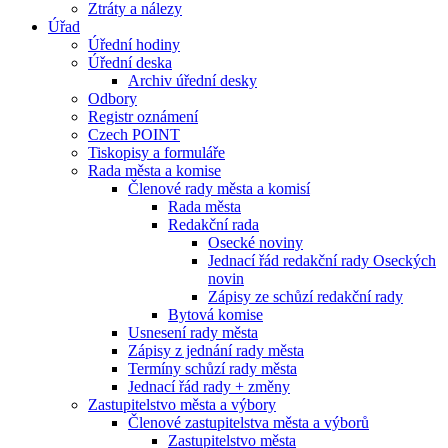
Ztráty a nálezy
Úřad
Úřední hodiny
Úřední deska
Archiv úřední desky
Odbory
Registr oznámení
Czech POINT
Tiskopisy a formuláře
Rada města a komise
Členové rady města a komisí
Rada města
Redakční rada
Osecké noviny
Jednací řád redakční rady Oseckých
novin
Zápisy ze schůzí redakční rady
Bytová komise
Usnesení rady města
Zápisy z jednání rady města
Termíny schůzí rady města
Jednací řád rady + změny
Zastupitelstvo města a výbory
Členové zastupitelstva města a výborů
Zastupitelstvo města