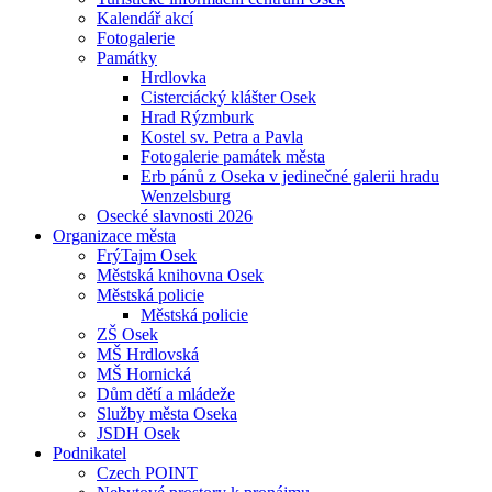
Kalendář akcí
Fotogalerie
Památky
Hrdlovka
Cisterciácký klášter Osek
Hrad Rýzmburk
Kostel sv. Petra a Pavla
Fotogalerie památek města
Erb pánů z Oseka v jedinečné galerii hradu
Wenzelsburg
Osecké slavnosti 2026
Organizace města
FrýTajm Osek
Městská knihovna Osek
Městská policie
Městská policie
ZŠ Osek
MŠ Hrdlovská
MŠ Hornická
Dům dětí a mládeže
Služby města Oseka
JSDH Osek
Podnikatel
Czech POINT