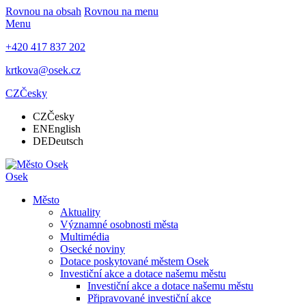
Rovnou na obsah
Rovnou na menu
Menu
+420 417 837 202
krtkova@osek.cz
CZ
Česky
CZ
Česky
EN
English
DE
Deutsch
Osek
Město
Aktuality
Významné osobnosti města
Multimédia
Osecké noviny
Dotace poskytované městem Osek
Investiční akce a dotace našemu městu
Investiční akce a dotace našemu městu
Připravované investiční akce