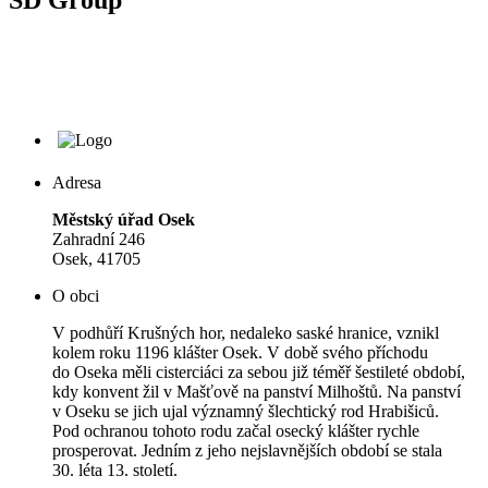
SD Group
Adresa
Městský úřad Osek
Zahradní 246
Osek, 41705
O obci
V podhůří Krušných hor, nedaleko saské hranice, vznikl
kolem roku 1196 klášter Osek. V době svého příchodu
do Oseka měli cisterciáci za sebou již téměř šestileté období,
kdy konvent žil v Mašťově na panství Milhoštů. Na panství
v Oseku se jich ujal významný šlechtický rod Hrabišiců.
Pod ochranou tohoto rodu začal osecký klášter rychle
prosperovat. Jedním z jeho nejslavnějších období se stala
30. léta 13. století.