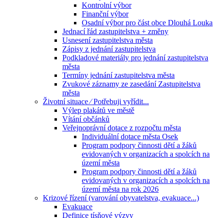
Kontrolní výbor
Finanční výbor
Osadní výbor pro část obce Dlouhá Louka
Jednací řád zastupitelstva + změny
Usnesení zastupitelstva města
Zápisy z jednání zastupitelstva
Podkladové materiály pro jednání zastupitelstva
města
Termíny jednání zastupitelstva města
Zvukové záznamy ze zasedání Zastupitelstva
města
Životní situace ⁄ Potřebuji vyřídit...
Výlep plakátů ve městě
Vítání občánků
Veřejnoprávní dotace z rozpočtu města
Individuální dotace města Osek
Program podpory činnosti dětí a žáků
evidovaných v organizacích a spolcích na
území města
Program podpory činnosti dětí a žáků
evidovaných v organizacích a spolcích na
území města na rok 2026
Krizové řízení (varování obyvatelstva, evakuace...)
Evakuace
Definice tísňové výzvy