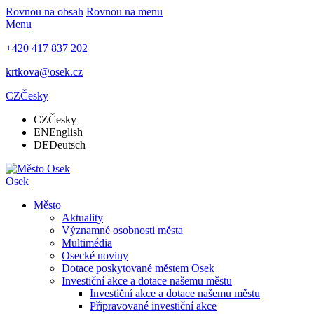
Rovnou na obsah
Rovnou na menu
Menu
+420 417 837 202
krtkova@osek.cz
CZ
Česky
CZ
Česky
EN
English
DE
Deutsch
Osek
Město
Aktuality
Významné osobnosti města
Multimédia
Osecké noviny
Dotace poskytované městem Osek
Investiční akce a dotace našemu městu
Investiční akce a dotace našemu městu
Připravované investiční akce