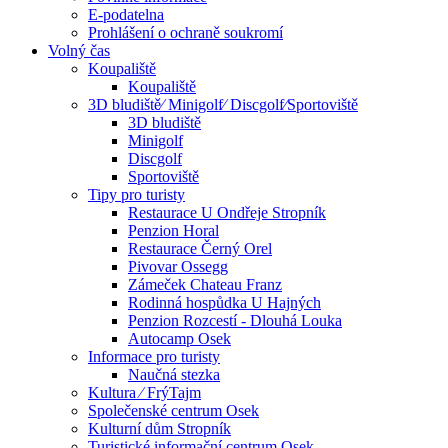
E-podatelna
Prohlášení o ochraně soukromí
Volný čas
Koupaliště
Koupaliště
3D bludiště⁄ Minigolf⁄ Discgolf⁄Sportoviště
3D bludiště
Minigolf
Discgolf
Sportoviště
Tipy pro turisty
Restaurace U Ondřeje Stropník
Penzion Horal
Restaurace Černý Orel
Pivovar Ossegg
Zámeček Chateau Franz
Rodinná hospůdka U Hajných
Penzion Rozcestí - Dlouhá Louka
Autocamp Osek
Informace pro turisty
Naučná stezka
Kultura ⁄ FrýTajm
Společenské centrum Osek
Kulturní dům Stropník
Turistické informační centrum Osek