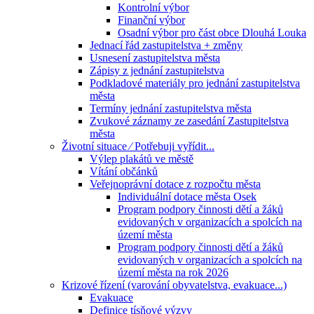
Kontrolní výbor
Finanční výbor
Osadní výbor pro část obce Dlouhá Louka
Jednací řád zastupitelstva + změny
Usnesení zastupitelstva města
Zápisy z jednání zastupitelstva
Podkladové materiály pro jednání zastupitelstva
města
Termíny jednání zastupitelstva města
Zvukové záznamy ze zasedání Zastupitelstva
města
Životní situace ⁄ Potřebuji vyřídit...
Výlep plakátů ve městě
Vítání občánků
Veřejnoprávní dotace z rozpočtu města
Individuální dotace města Osek
Program podpory činnosti dětí a žáků
evidovaných v organizacích a spolcích na
území města
Program podpory činnosti dětí a žáků
evidovaných v organizacích a spolcích na
území města na rok 2026
Krizové řízení (varování obyvatelstva, evakuace...)
Evakuace
Definice tísňové výzvy