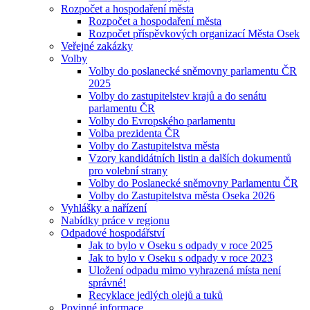
Rozpočet a hospodaření města
Rozpočet a hospodaření města
Rozpočet příspěvkových organizací Města Osek
Veřejné zakázky
Volby
Volby do poslanecké sněmovny parlamentu ČR
2025
Volby do zastupitelstev krajů a do senátu
parlamentu ČR
Volby do Evropského parlamentu
Volba prezidenta ČR
Volby do Zastupitelstva města
Vzory kandidátních listin a dalších dokumentů
pro volební strany
Volby do Poslanecké sněmovny Parlamentu ČR
Volby do Zastupitelstva města Oseka 2026
Vyhlášky a nařízení
Nabídky práce v regionu
Odpadové hospodářství
Jak to bylo v Oseku s odpady v roce 2025
Jak to bylo v Oseku s odpady v roce 2023
Uložení odpadu mimo vyhrazená místa není
správné!
Recyklace jedlých olejů a tuků
Povinné informace