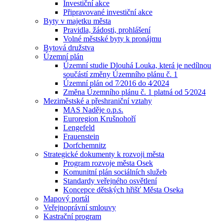
Investiční akce
Připravované investiční akce
Byty v majetku města
Pravidla, žádosti, prohlášení
Volné městské byty k pronájmu
Bytová družstva
Územní plán
Územní studie Dlouhá Louka, která je nedílnou
součástí změny Územního plánu č. 1
Územní plán od 7⁄2016 do 4⁄2024
Změna Územního plánu č. 1 platná od 5⁄2024
Meziměstské a přeshraniční vztahy
MAS Naděje o.p.s.
Euroregion Krušnohoří
Lengefeld
Frauenstein
Dorfchemnitz
Strategické dokumenty k rozvoji města
Program rozvoje města Osek
Komunitní plán sociálních služeb
Standardy veřejného osvětlení
Koncepce dětských hřišť Města Oseka
Mapový portál
Veřejnoprávní smlouvy
Kastrační program