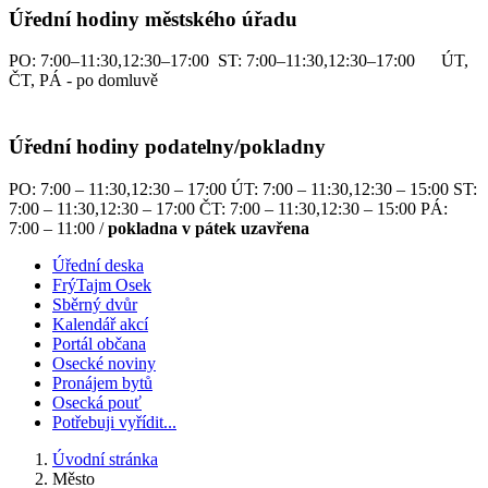
Úřední hodiny městského úřadu
PO: 7:00–11:30,12:30–17:00 ST: 7:00–11:30,12:30–17:00 ÚT,
ČT, PÁ - po domluvě
Úřední hodiny podatelny/pokladny
PO: 7:00 – 11:30,12:30 – 17:00 ÚT: 7:00 – 11:30,12:30 – 15:00 ST:
7:00 – 11:30,12:30 – 17:00 ČT: 7:00 – 11:30,12:30 – 15:00 PÁ:
7:00 – 11:00 /
pokladna v pátek uzavřena
Úřední deska
FrýTajm Osek
Sběrný dvůr
Kalendář akcí
Portál občana
Osecké noviny
Pronájem bytů
Osecká pouť
Potřebuji vyřídit...
Úvodní stránka
Město