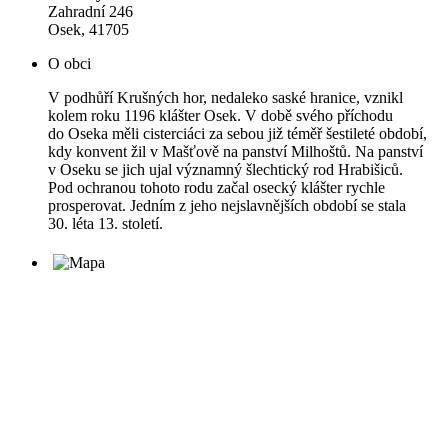
Zahradní 246
Osek, 41705
O obci
V podhůří Krušných hor, nedaleko saské hranice, vznikl
kolem roku 1196 klášter Osek. V době svého příchodu
do Oseka měli cisterciáci za sebou již téměř šestileté období,
kdy konvent žil v Mašťově na panství Milhoštů. Na panství
v Oseku se jich ujal významný šlechtický rod Hrabišiců.
Pod ochranou tohoto rodu začal osecký klášter rychle
prosperovat. Jedním z jeho nejslavnějších období se stala
30. léta 13. století.