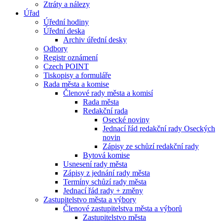
Ztráty a nálezy
Úřad
Úřední hodiny
Úřední deska
Archiv úřední desky
Odbory
Registr oznámení
Czech POINT
Tiskopisy a formuláře
Rada města a komise
Členové rady města a komisí
Rada města
Redakční rada
Osecké noviny
Jednací řád redakční rady Oseckých
novin
Zápisy ze schůzí redakční rady
Bytová komise
Usnesení rady města
Zápisy z jednání rady města
Termíny schůzí rady města
Jednací řád rady + změny
Zastupitelstvo města a výbory
Členové zastupitelstva města a výborů
Zastupitelstvo města