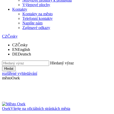
Nebytové prostory k pronájmu
Výlepové plochy
Kontakty
Kontakty na město
Telefonní kontakty
Napište nám
Zajímavé odkazy
CZ
Česky
CZ
Česky
EN
English
DE
Deutsch
Hledaný výraz
Hledat
rozšířené vyhledávání
město
Osek
Osek
Vítejte na oficiálních stránkách města