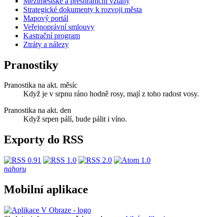
Meziměstské a přeshraniční vztahy
Strategické dokumenty k rozvoji města
Mapový portál
Veřejnoprávní smlouvy
Kastrační program
Ztráty a nálezy
Pranostiky
Pranostika na akt. měsíc
Když je v srpnu ráno hodně rosy, mají z toho radost vosy.
Pranostika na akt. den
Když srpen pálí, bude pálit i víno.
Exporty do RSS
nahoru
Mobilní aplikace