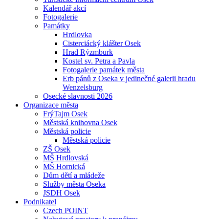
Kalendář akcí
Fotogalerie
Památky
Hrdlovka
Cisterciácký klášter Osek
Hrad Rýzmburk
Kostel sv. Petra a Pavla
Fotogalerie památek města
Erb pánů z Oseka v jedinečné galerii hradu
Wenzelsburg
Osecké slavnosti 2026
Organizace města
FrýTajm Osek
Městská knihovna Osek
Městská policie
Městská policie
ZŠ Osek
MŠ Hrdlovská
MŠ Hornická
Dům dětí a mládeže
Služby města Oseka
JSDH Osek
Podnikatel
Czech POINT