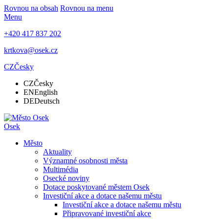
Rovnou na obsah
Rovnou na menu
Menu
+420 417 837 202
krtkova@osek.cz
CZ
Česky
CZ
Česky
EN
English
DE
Deutsch
Osek
Město
Aktuality
Významné osobnosti města
Multimédia
Osecké noviny
Dotace poskytované městem Osek
Investiční akce a dotace našemu městu
Investiční akce a dotace našemu městu
Připravované investiční akce