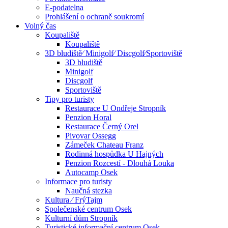
E-podatelna
Prohlášení o ochraně soukromí
Volný čas
Koupaliště
Koupaliště
3D bludiště⁄ Minigolf⁄ Discgolf⁄Sportoviště
3D bludiště
Minigolf
Discgolf
Sportoviště
Tipy pro turisty
Restaurace U Ondřeje Stropník
Penzion Horal
Restaurace Černý Orel
Pivovar Ossegg
Zámeček Chateau Franz
Rodinná hospůdka U Hajných
Penzion Rozcestí - Dlouhá Louka
Autocamp Osek
Informace pro turisty
Naučná stezka
Kultura ⁄ FrýTajm
Společenské centrum Osek
Kulturní dům Stropník
Turistické informační centrum Osek