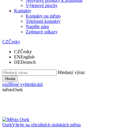
Nebytové prostory k pronájmu
Výlepové plochy
Kontakty
Kontakty na město
Telefonní kontakty
Napište nám
Zajímavé odkazy
CZ
Česky
CZ
Česky
EN
English
DE
Deutsch
Hledaný výraz
Hledat
rozšířené vyhledávání
město
Osek
Osek
Vítejte na oficiálních stránkách města