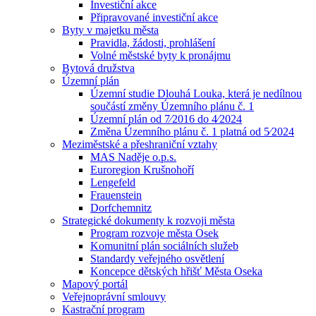
Investiční akce
Připravované investiční akce
Byty v majetku města
Pravidla, žádosti, prohlášení
Volné městské byty k pronájmu
Bytová družstva
Územní plán
Územní studie Dlouhá Louka, která je nedílnou
součástí změny Územního plánu č. 1
Územní plán od 7⁄2016 do 4⁄2024
Změna Územního plánu č. 1 platná od 5⁄2024
Meziměstské a přeshraniční vztahy
MAS Naděje o.p.s.
Euroregion Krušnohoří
Lengefeld
Frauenstein
Dorfchemnitz
Strategické dokumenty k rozvoji města
Program rozvoje města Osek
Komunitní plán sociálních služeb
Standardy veřejného osvětlení
Koncepce dětských hřišť Města Oseka
Mapový portál
Veřejnoprávní smlouvy
Kastrační program