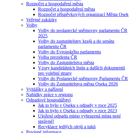
Rozpočet a hospodaření města
Rozpočet a hospodaření města
Rozpočet příspěvkových organizací Města Osek
Veřejné zakázky
Volby
Volby do poslanecké sněmovny parlamentu ČR
2025
Volby do zastupitelstev krajů a do senátu
parlamentu ČR
Volby do Evropského parlamentu
Volba prezidenta ČR
Volby do Zastupitelstva města
Vzory kandidátních listin a dalších dokumentů
pro volební strany
Volby do Poslanecké sněmovny Parlamentu ČR
Volby do Zastupitelstva města Oseka 2026
Vyhlášky a nařízení
Nabídky práce v regionu
Odpadové hospodářství
Jak to bylo v Oseku s odpady v roce 2025
Jak to bylo v Oseku s odpady v roce 2023
Uložení odpadu mimo vyhrazená místa není
správné!
Recyklace jedlých olejů a tuků
Povinné informace