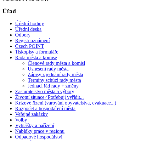
Úřad
Úřední hodiny
Úřední deska
Odbory
Registr oznámení
Czech POINT
Tiskopisy a formuláře
Rada města a komise
Členové rady města a komisí
Usnesení rady města
Zápisy z jednání rady města
Termíny schůzí rady města
Jednací řád rady + změny
Zastupitelstvo města a výbory
Životní situace ⁄ Potřebuji vyřídit...
Krizové řízení (varování obyvatelstva, evakuace...)
Rozpočet a hospodaření města
Veřejné zakázky
Volby
Vyhlášky a nařízení
Nabídky práce v regionu
Odpadové hospodářství