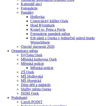
Kalendář akcí
Fotogalerie
Památky
Hrdlovka
Cisterciácký klášter Osek
Hrad Rýzmburk
Kostel sv. Petra a Pavla
Fotogalerie památek města
Erb pánů z Oseka v jedinečné galerii hradu
Wenzelsburg
Osecké slavnosti 2026
Organizace města
FrýTajm Osek
Městská knihovna Osek
Městská policie
Městská policie
ZŠ Osek
MŠ Hrdlovská
MŠ Hornická
Dům dětí a mládeže
Služby města Oseka
JSDH Osek
Podnikatel
Czech POINT