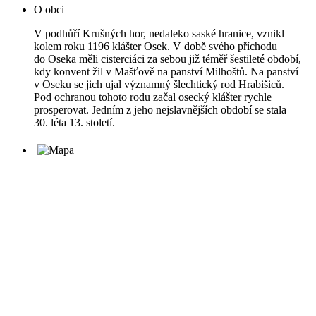
O obci
V podhůří Krušných hor, nedaleko saské hranice, vznikl
kolem roku 1196 klášter Osek. V době svého příchodu
do Oseka měli cisterciáci za sebou již téměř šestileté období,
kdy konvent žil v Mašťově na panství Milhoštů. Na panství
v Oseku se jich ujal významný šlechtický rod Hrabišiců.
Pod ochranou tohoto rodu začal osecký klášter rychle
prosperovat. Jedním z jeho nejslavnějších období se stala
30. léta 13. století.