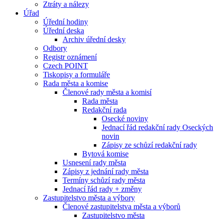
Ztráty a nálezy
Úřad
Úřední hodiny
Úřední deska
Archiv úřední desky
Odbory
Registr oznámení
Czech POINT
Tiskopisy a formuláře
Rada města a komise
Členové rady města a komisí
Rada města
Redakční rada
Osecké noviny
Jednací řád redakční rady Oseckých
novin
Zápisy ze schůzí redakční rady
Bytová komise
Usnesení rady města
Zápisy z jednání rady města
Termíny schůzí rady města
Jednací řád rady + změny
Zastupitelstvo města a výbory
Členové zastupitelstva města a výborů
Zastupitelstvo města