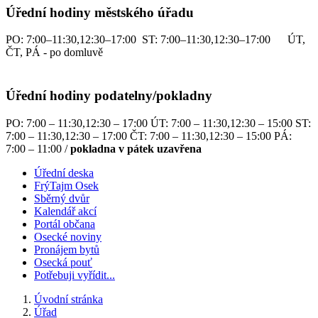
Úřední hodiny městského úřadu
PO: 7:00–11:30,12:30–17:00 ST: 7:00–11:30,12:30–17:00 ÚT,
ČT, PÁ - po domluvě
Úřední hodiny podatelny/pokladny
PO: 7:00 – 11:30,12:30 – 17:00 ÚT: 7:00 – 11:30,12:30 – 15:00 ST:
7:00 – 11:30,12:30 – 17:00 ČT: 7:00 – 11:30,12:30 – 15:00 PÁ:
7:00 – 11:00 /
pokladna v pátek uzavřena
Úřední deska
FrýTajm Osek
Sběrný dvůr
Kalendář akcí
Portál občana
Osecké noviny
Pronájem bytů
Osecká pouť
Potřebuji vyřídit...
Úvodní stránka
Úřad