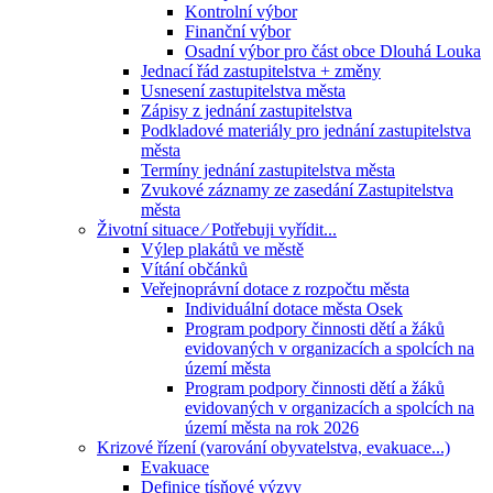
Kontrolní výbor
Finanční výbor
Osadní výbor pro část obce Dlouhá Louka
Jednací řád zastupitelstva + změny
Usnesení zastupitelstva města
Zápisy z jednání zastupitelstva
Podkladové materiály pro jednání zastupitelstva
města
Termíny jednání zastupitelstva města
Zvukové záznamy ze zasedání Zastupitelstva
města
Životní situace ⁄ Potřebuji vyřídit...
Výlep plakátů ve městě
Vítání občánků
Veřejnoprávní dotace z rozpočtu města
Individuální dotace města Osek
Program podpory činnosti dětí a žáků
evidovaných v organizacích a spolcích na
území města
Program podpory činnosti dětí a žáků
evidovaných v organizacích a spolcích na
území města na rok 2026
Krizové řízení (varování obyvatelstva, evakuace...)
Evakuace
Definice tísňové výzvy