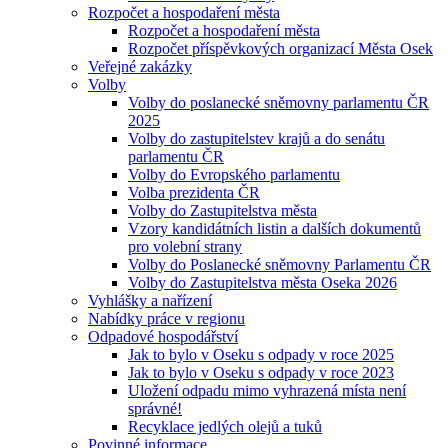
Rozpočet a hospodaření města
Rozpočet a hospodaření města
Rozpočet příspěvkových organizací Města Osek
Veřejné zakázky
Volby
Volby do poslanecké sněmovny parlamentu ČR
2025
Volby do zastupitelstev krajů a do senátu
parlamentu ČR
Volby do Evropského parlamentu
Volba prezidenta ČR
Volby do Zastupitelstva města
Vzory kandidátních listin a dalších dokumentů
pro volební strany
Volby do Poslanecké sněmovny Parlamentu ČR
Volby do Zastupitelstva města Oseka 2026
Vyhlášky a nařízení
Nabídky práce v regionu
Odpadové hospodářství
Jak to bylo v Oseku s odpady v roce 2025
Jak to bylo v Oseku s odpady v roce 2023
Uložení odpadu mimo vyhrazená místa není
správné!
Recyklace jedlých olejů a tuků
Povinné informace