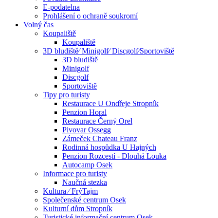
E-podatelna
Prohlášení o ochraně soukromí
Volný čas
Koupaliště
Koupaliště
3D bludiště⁄ Minigolf⁄ Discgolf⁄Sportoviště
3D bludiště
Minigolf
Discgolf
Sportoviště
Tipy pro turisty
Restaurace U Ondřeje Stropník
Penzion Horal
Restaurace Černý Orel
Pivovar Ossegg
Zámeček Chateau Franz
Rodinná hospůdka U Hajných
Penzion Rozcestí - Dlouhá Louka
Autocamp Osek
Informace pro turisty
Naučná stezka
Kultura ⁄ FrýTajm
Společenské centrum Osek
Kulturní dům Stropník
Turistické informační centrum Osek