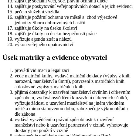
zajišťuje sociální věci, soc. právní ochranu dítěte
zajišťuje poskytování veřejnoprávních dotací a jejich evidenci
péče o služební vozidla
zajišťuje požární ochranu ve městě a chod výjezdové
jednotky Sboru dobrovolných hasičů
zajišťuje úkoly na úseku školství
zajišťuje úkoly na úseku bezpečnosti práce
vyřizuje agendu ztrát a nálezů
výkon veřejného opatrovnictví
Úsek matriky a evidence obyvatel
provádí vidimaci a legalizaci
vede matriční knihy, vydává matriční doklady (výpisy z knih
narození, manželství a úmrtí), potvrzení z matričních knih
a doslovné výpisy z matričních knih
přijímá dotazníky k uzavření manželství civilním i církevním
způsobem, vydává osvědčení k uzavření církevních sňatků,
vyřizuje žádosti o uzavření manželství na jiném vhodném
místě a mimo stanovenou dobu, zabezpečuje výkon obřadu
dle zákona
vydává vysvědčení o právní způsobilosti k uzavření
manželství nebo k uzavření partnerství v cizině, vyhotovuje
doklady pro použití v cizině
zabezpečuje podklady pro zvláštní matriku v Brně