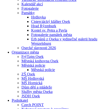
Kalendář akcí
Fotogalerie
Památky
Hrdlovka
Cisterciácký klášter Osek
Hrad Rýzmburk
Kostel sv. Petra a Pavla
Fotogalerie památek města
Erb pánů z Oseka v jedinečné galerii hradu
Wenzelsburg
Osecké slavnosti 2026
Organizace města
FrýTajm Osek
Městská knihovna Osek
Městská policie
Městská policie
ZŠ Osek
MŠ Hrdlovská
MŠ Hornická
Dům dětí a mládeže
Služby města Oseka
JSDH Osek
Podnikatel
Czech POINT