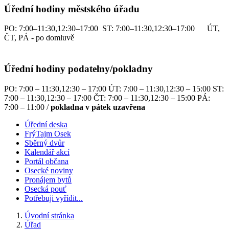
Úřední hodiny městského úřadu
PO: 7:00–11:30,12:30–17:00 ST: 7:00–11:30,12:30–17:00 ÚT,
ČT, PÁ - po domluvě
Úřední hodiny podatelny/pokladny
PO: 7:00 – 11:30,12:30 – 17:00 ÚT: 7:00 – 11:30,12:30 – 15:00 ST:
7:00 – 11:30,12:30 – 17:00 ČT: 7:00 – 11:30,12:30 – 15:00 PÁ:
7:00 – 11:00 /
pokladna v pátek uzavřena
Úřední deska
FrýTajm Osek
Sběrný dvůr
Kalendář akcí
Portál občana
Osecké noviny
Pronájem bytů
Osecká pouť
Potřebuji vyřídit...
Úvodní stránka
Úřad