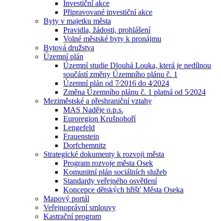
Investiční akce
Připravované investiční akce
Byty v majetku města
Pravidla, žádosti, prohlášení
Volné městské byty k pronájmu
Bytová družstva
Územní plán
Územní studie Dlouhá Louka, která je nedílnou
součástí změny Územního plánu č. 1
Územní plán od 7⁄2016 do 4⁄2024
Změna Územního plánu č. 1 platná od 5⁄2024
Meziměstské a přeshraniční vztahy
MAS Naděje o.p.s.
Euroregion Krušnohoří
Lengefeld
Frauenstein
Dorfchemnitz
Strategické dokumenty k rozvoji města
Program rozvoje města Osek
Komunitní plán sociálních služeb
Standardy veřejného osvětlení
Koncepce dětských hřišť Města Oseka
Mapový portál
Veřejnoprávní smlouvy
Kastrační program