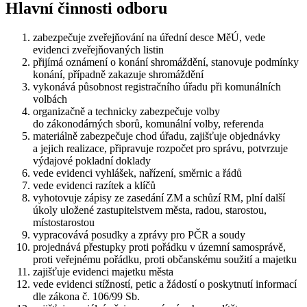
Hlavní činnosti odboru
zabezpečuje zveřejňování na úřední desce MěÚ, vede
evidenci zveřejňovaných listin
přijímá oznámení o konání shromáždění, stanovuje podmínky
konání, případně zakazuje shromáždění
vykonává působnost registračního úřadu při komunálních
volbách
organizačně a technicky zabezpečuje volby
do zákonodárných sborů, komunální volby, referenda
materiálně zabezpečuje chod úřadu, zajišťuje objednávky
a jejich realizace, připravuje rozpočet pro správu, potvrzuje
výdajové pokladní doklady
vede evidenci vyhlášek, nařízení, směrnic a řádů
vede evidenci razítek a klíčů
vyhotovuje zápisy ze zasedání ZM a schůzí RM, plní další
úkoly uložené zastupitelstvem města, radou, starostou,
místostarostou
vypracovává posudky a zprávy pro PČR a soudy
projednává přestupky proti pořádku v územní samosprávě,
proti veřejnému pořádku, proti občanskému soužití a majetku
zajišťuje evidenci majetku města
vede evidenci stížností, petic a žádostí o poskytnutí informací
dle zákona č. 106/99 Sb.