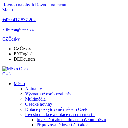
Rovnou na obsah
Rovnou na menu
Menu
+420 417 837 202
krtkova@osek.cz
CZ
Česky
CZ
Česky
EN
English
DE
Deutsch
Osek
Město
Aktuality
Významné osobnosti města
Multimédia
Osecké noviny
Dotace poskytované městem Osek
Investiční akce a dotace našemu městu
Investiční akce a dotace našemu městu
Připravované investiční akce