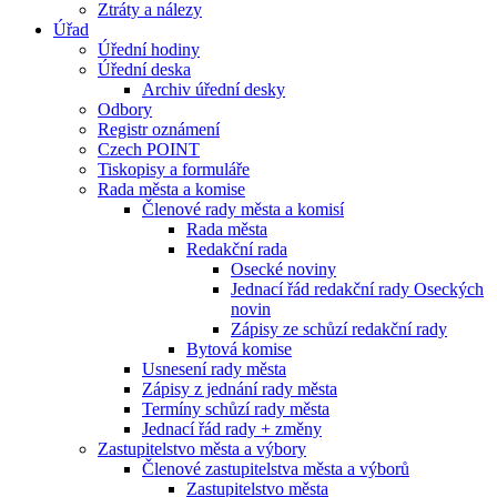
Ztráty a nálezy
Úřad
Úřední hodiny
Úřední deska
Archiv úřední desky
Odbory
Registr oznámení
Czech POINT
Tiskopisy a formuláře
Rada města a komise
Členové rady města a komisí
Rada města
Redakční rada
Osecké noviny
Jednací řád redakční rady Oseckých
novin
Zápisy ze schůzí redakční rady
Bytová komise
Usnesení rady města
Zápisy z jednání rady města
Termíny schůzí rady města
Jednací řád rady + změny
Zastupitelstvo města a výbory
Členové zastupitelstva města a výborů
Zastupitelstvo města