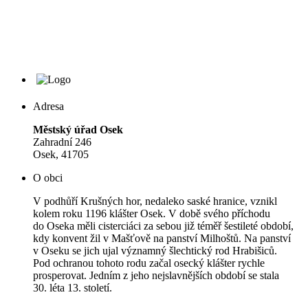
Adresa
Městský úřad Osek
Zahradní 246
Osek, 41705
O obci
V podhůří Krušných hor, nedaleko saské hranice, vznikl
kolem roku 1196 klášter Osek. V době svého příchodu
do Oseka měli cisterciáci za sebou již téměř šestileté období,
kdy konvent žil v Mašťově na panství Milhoštů. Na panství
v Oseku se jich ujal významný šlechtický rod Hrabišiců.
Pod ochranou tohoto rodu začal osecký klášter rychle
prosperovat. Jedním z jeho nejslavnějších období se stala
30. léta 13. století.