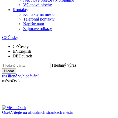
Nebytové prostory k pronájmu
Výlepové plochy
Kontakty
Kontakty na město
Telefonní kontakty
Napište nám
Zajímavé odkazy
CZ
Česky
CZ
Česky
EN
English
DE
Deutsch
Hledaný výraz
Hledat
rozšířené vyhledávání
město
Osek
Osek
Vítejte na oficiálních stránkách města