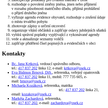
rozhoduje o povolení změny jména, jmen nebo příjmení
v rozsahu působnosti matričního úřadu, přijímá prohlášení
o přijetí druhého jména
vyřizuje agendu evidence obyvatel, rozhoduje o zrušení údaje
o místu trvalého pobytu
zhotovuje zápisy o určení otcovství
organizuje vítání občánků a zajišťuje oslavy jubilejních sňatků
vybírá správní poplatky vyplývající z vykonávané agendy
vede a aktualizuje seznamy voličů
zajišťuje přidělení čísel popisných a evidenčních v obci
Kontakty
Bc. Jana Krtková
, vedoucí správního odboru,
tel.:
417 837 202
linka 12, e-mail:
krtkova@osek.cz
Eva Bidmon Brnová, DiS.
, referentka, veřejný opatrovník
tel.:
417 837 202
linka 11, mobil: 777 735 605, e-
mail:
brnova@osek.cz
Michaela Kozáková
, referentka, matrika
tel.:
417 837 202
linka 21,
email:
kozakova@osek.cz
Markéta Zachardová
, referentka,
tel.:
417 837 202
, e-mail:
zachardova@osek.cz