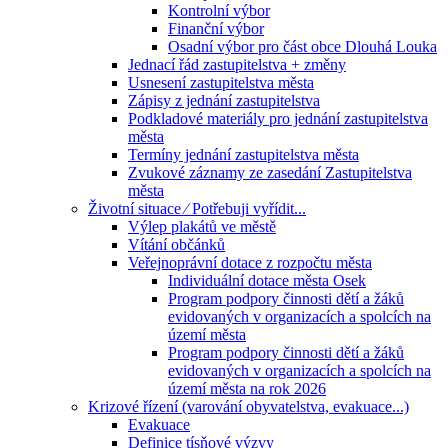
Kontrolní výbor
Finanční výbor
Osadní výbor pro část obce Dlouhá Louka
Jednací řád zastupitelstva + změny
Usnesení zastupitelstva města
Zápisy z jednání zastupitelstva
Podkladové materiály pro jednání zastupitelstva
města
Termíny jednání zastupitelstva města
Zvukové záznamy ze zasedání Zastupitelstva
města
Životní situace ⁄ Potřebuji vyřídit...
Výlep plakátů ve městě
Vítání občánků
Veřejnoprávní dotace z rozpočtu města
Individuální dotace města Osek
Program podpory činnosti dětí a žáků
evidovaných v organizacích a spolcích na
území města
Program podpory činnosti dětí a žáků
evidovaných v organizacích a spolcích na
území města na rok 2026
Krizové řízení (varování obyvatelstva, evakuace...)
Evakuace
Definice tísňové výzvy