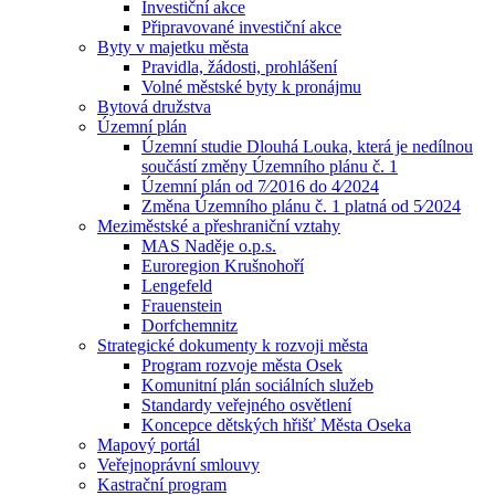
Investiční akce
Připravované investiční akce
Byty v majetku města
Pravidla, žádosti, prohlášení
Volné městské byty k pronájmu
Bytová družstva
Územní plán
Územní studie Dlouhá Louka, která je nedílnou
součástí změny Územního plánu č. 1
Územní plán od 7⁄2016 do 4⁄2024
Změna Územního plánu č. 1 platná od 5⁄2024
Meziměstské a přeshraniční vztahy
MAS Naděje o.p.s.
Euroregion Krušnohoří
Lengefeld
Frauenstein
Dorfchemnitz
Strategické dokumenty k rozvoji města
Program rozvoje města Osek
Komunitní plán sociálních služeb
Standardy veřejného osvětlení
Koncepce dětských hřišť Města Oseka
Mapový portál
Veřejnoprávní smlouvy
Kastrační program