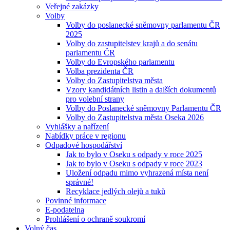
Veřejné zakázky
Volby
Volby do poslanecké sněmovny parlamentu ČR
2025
Volby do zastupitelstev krajů a do senátu
parlamentu ČR
Volby do Evropského parlamentu
Volba prezidenta ČR
Volby do Zastupitelstva města
Vzory kandidátních listin a dalších dokumentů
pro volební strany
Volby do Poslanecké sněmovny Parlamentu ČR
Volby do Zastupitelstva města Oseka 2026
Vyhlášky a nařízení
Nabídky práce v regionu
Odpadové hospodářství
Jak to bylo v Oseku s odpady v roce 2025
Jak to bylo v Oseku s odpady v roce 2023
Uložení odpadu mimo vyhrazená místa není
správné!
Recyklace jedlých olejů a tuků
Povinné informace
E-podatelna
Prohlášení o ochraně soukromí
Volný čas