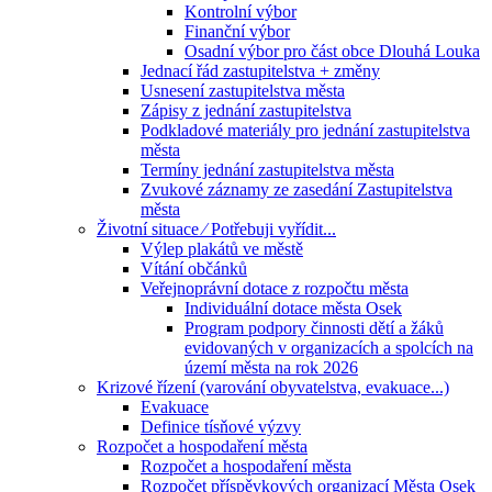
Kontrolní výbor
Finanční výbor
Osadní výbor pro část obce Dlouhá Louka
Jednací řád zastupitelstva + změny
Usnesení zastupitelstva města
Zápisy z jednání zastupitelstva
Podkladové materiály pro jednání zastupitelstva
města
Termíny jednání zastupitelstva města
Zvukové záznamy ze zasedání Zastupitelstva
města
Životní situace ⁄ Potřebuji vyřídit...
Výlep plakátů ve městě
Vítání občánků
Veřejnoprávní dotace z rozpočtu města
Individuální dotace města Osek
Program podpory činnosti dětí a žáků
evidovaných v organizacích a spolcích na
území města na rok 2026
Krizové řízení (varování obyvatelstva, evakuace...)
Evakuace
Definice tísňové výzvy
Rozpočet a hospodaření města
Rozpočet a hospodaření města
Rozpočet příspěvkových organizací Města Osek