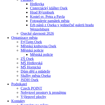
Hrdlovka
Cisterciácký klášter Osek
Hrad Rýzmburk
Kostel sv. Petra a Pavla
Fotogalerie památek města
Erb pánů z Oseka v jedinečné galerii hradu
Wenzelsburg
Osecké slavnosti 2026
Organizace města
FrýTajm Osek
Městská knihovna Osek
Městská policie
Městská policie
ZŠ Osek
MŠ Hrdlovská
MŠ Hornická
Dům dětí a mládeže
Služby města Oseka
JSDH Osek
Podnikatel
Czech POINT
Nebytové prostory k pronájmu
Výlepové plochy
Kontakty