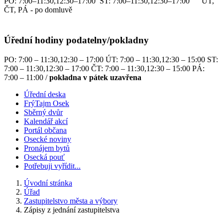
PO: 7:00–11:30,12:30–17:00 ST: 7:00–11:30,12:30–17:00 ÚT,
ČT, PÁ - po domluvě
Úřední hodiny podatelny/pokladny
PO: 7:00 – 11:30,12:30 – 17:00 ÚT: 7:00 – 11:30,12:30 – 15:00 ST:
7:00 – 11:30,12:30 – 17:00 ČT: 7:00 – 11:30,12:30 – 15:00 PÁ:
7:00 – 11:00 /
pokladna v pátek uzavřena
Úřední deska
FrýTajm Osek
Sběrný dvůr
Kalendář akcí
Portál občana
Osecké noviny
Pronájem bytů
Osecká pouť
Potřebuji vyřídit...
Úvodní stránka
Úřad
Zastupitelstvo města a výbory
Zápisy z jednání zastupitelstva