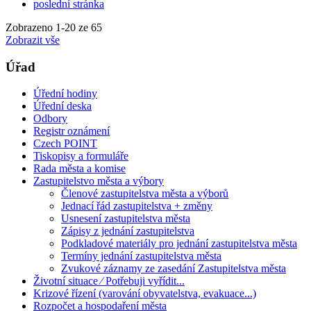
poslední stránka
Zobrazeno
1
-
20
ze 65
Zobrazit vše
Úřad
Úřední hodiny
Úřední deska
Odbory
Registr oznámení
Czech POINT
Tiskopisy a formuláře
Rada města a komise
Zastupitelstvo města a výbory
Členové zastupitelstva města a výborů
Jednací řád zastupitelstva + změny
Usnesení zastupitelstva města
Zápisy z jednání zastupitelstva
Podkladové materiály pro jednání zastupitelstva města
Termíny jednání zastupitelstva města
Zvukové záznamy ze zasedání Zastupitelstva města
Životní situace ⁄ Potřebuji vyřídit...
Krizové řízení (varování obyvatelstva, evakuace...)
Rozpočet a hospodaření města