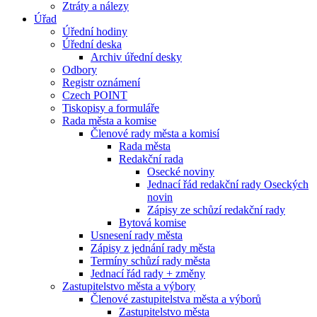
Ztráty a nálezy
Úřad
Úřední hodiny
Úřední deska
Archiv úřední desky
Odbory
Registr oznámení
Czech POINT
Tiskopisy a formuláře
Rada města a komise
Členové rady města a komisí
Rada města
Redakční rada
Osecké noviny
Jednací řád redakční rady Oseckých
novin
Zápisy ze schůzí redakční rady
Bytová komise
Usnesení rady města
Zápisy z jednání rady města
Termíny schůzí rady města
Jednací řád rady + změny
Zastupitelstvo města a výbory
Členové zastupitelstva města a výborů
Zastupitelstvo města