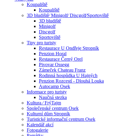
Koupaliště
Koupaliště
3D bludiště⁄ Minigolf⁄ Discgolf⁄Sportoviště
3D bludiště
Minigolf
Discgolf
Sportoviště
Tipy pro turisty
Restaurace U Ondřeje Stropník
Penzion Horal
Restaurace Černý Orel
Pivovar Ossegg
Zámeček Chateau Franz
Rodinná hospůdka U Hajných
Penzion Rozcestí - Dlouhá Louka
Autocamp Osek
Informace pro turisty
Naučná stezka
Kultura ⁄ FrýTajm
Společenské centrum Osek
Kulturní dům Stropník
Turistické informační centrum Osek
Kalendář akcí
Fotogalerie
Památky