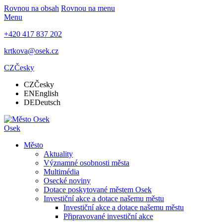
Rovnou na obsah
Rovnou na menu
Menu
+420 417 837 202
krtkova@osek.cz
CZ
Česky
CZ
Česky
EN
English
DE
Deutsch
Osek
Město
Aktuality
Významné osobnosti města
Multimédia
Osecké noviny
Dotace poskytované městem Osek
Investiční akce a dotace našemu městu
Investiční akce a dotace našemu městu
Připravované investiční akce