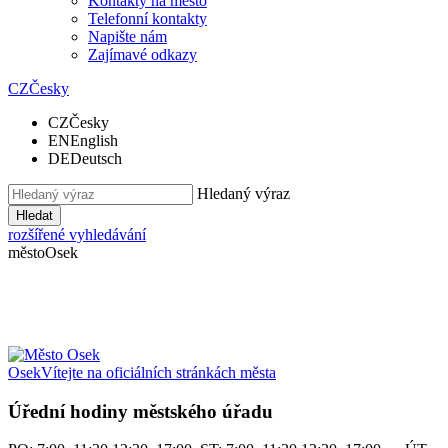
Kontakty na město
Telefonní kontakty
Napište nám
Zajímavé odkazy
CZ
Česky
CZ
Česky
EN
English
DE
Deutsch
Hledaný výraz
Hledat
rozšířené vyhledávání
město
Osek
Osek
Vítejte na oficiálních stránkách města
Úřední hodiny městského úřadu