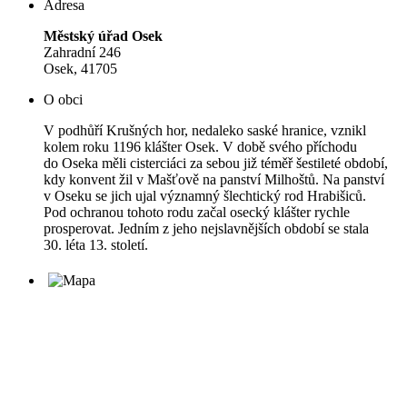
Adresa
Městský úřad Osek
Zahradní 246
Osek, 41705
O obci
V podhůří Krušných hor, nedaleko saské hranice, vznikl
kolem roku 1196 klášter Osek. V době svého příchodu
do Oseka měli cisterciáci za sebou již téměř šestileté období,
kdy konvent žil v Mašťově na panství Milhoštů. Na panství
v Oseku se jich ujal významný šlechtický rod Hrabišiců.
Pod ochranou tohoto rodu začal osecký klášter rychle
prosperovat. Jedním z jeho nejslavnějších období se stala
30. léta 13. století.