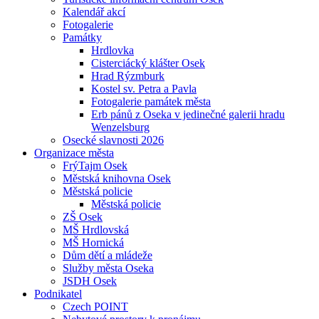
Kalendář akcí
Fotogalerie
Památky
Hrdlovka
Cisterciácký klášter Osek
Hrad Rýzmburk
Kostel sv. Petra a Pavla
Fotogalerie památek města
Erb pánů z Oseka v jedinečné galerii hradu
Wenzelsburg
Osecké slavnosti 2026
Organizace města
FrýTajm Osek
Městská knihovna Osek
Městská policie
Městská policie
ZŠ Osek
MŠ Hrdlovská
MŠ Hornická
Dům dětí a mládeže
Služby města Oseka
JSDH Osek
Podnikatel
Czech POINT