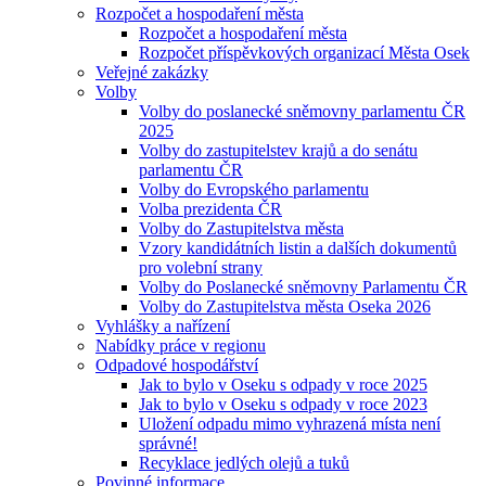
Rozpočet a hospodaření města
Rozpočet a hospodaření města
Rozpočet příspěvkových organizací Města Osek
Veřejné zakázky
Volby
Volby do poslanecké sněmovny parlamentu ČR
2025
Volby do zastupitelstev krajů a do senátu
parlamentu ČR
Volby do Evropského parlamentu
Volba prezidenta ČR
Volby do Zastupitelstva města
Vzory kandidátních listin a dalších dokumentů
pro volební strany
Volby do Poslanecké sněmovny Parlamentu ČR
Volby do Zastupitelstva města Oseka 2026
Vyhlášky a nařízení
Nabídky práce v regionu
Odpadové hospodářství
Jak to bylo v Oseku s odpady v roce 2025
Jak to bylo v Oseku s odpady v roce 2023
Uložení odpadu mimo vyhrazená místa není
správné!
Recyklace jedlých olejů a tuků
Povinné informace