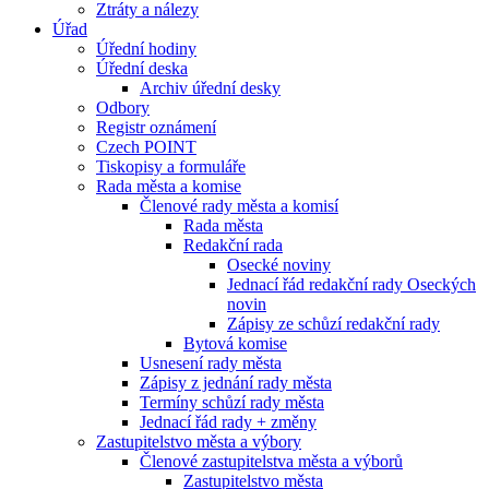
Ztráty a nálezy
Úřad
Úřední hodiny
Úřední deska
Archiv úřední desky
Odbory
Registr oznámení
Czech POINT
Tiskopisy a formuláře
Rada města a komise
Členové rady města a komisí
Rada města
Redakční rada
Osecké noviny
Jednací řád redakční rady Oseckých
novin
Zápisy ze schůzí redakční rady
Bytová komise
Usnesení rady města
Zápisy z jednání rady města
Termíny schůzí rady města
Jednací řád rady + změny
Zastupitelstvo města a výbory
Členové zastupitelstva města a výborů
Zastupitelstvo města