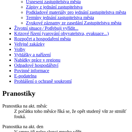
Usnesení zastupitelstva města
Zápisy z jednání zastupitelstva
Podkladové materiály pro jednání zastupitelstva města
Termíny jednání zastupitelstva města
Zvukové záznamy ze zasedání Zastupitelstva města
Životní situace ⁄ Potřebuji vyřídit...
Krizové řízení (varování obyvatelstva, evakuace...)
Rozpočet a hospodaření města
Veřejné zakázky
Volby
Vyhlášky a nařízení
Nabídky práce v regionu
Odpadové hospodářství
Povinné informace
E-podatelna
Prohlášení o ochraně soukromí
Pranostiky
Pranostika na akt. měsíc
Z počátku toho měsíce říká se, že opět studený vítr ze strnišť
fouká.
Pranostika na akt. den
V srpnu již nelze slunci mnoho věřit.