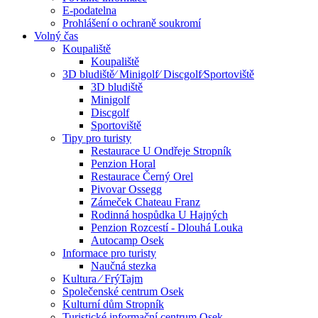
E-podatelna
Prohlášení o ochraně soukromí
Volný čas
Koupaliště
Koupaliště
3D bludiště⁄ Minigolf⁄ Discgolf⁄Sportoviště
3D bludiště
Minigolf
Discgolf
Sportoviště
Tipy pro turisty
Restaurace U Ondřeje Stropník
Penzion Horal
Restaurace Černý Orel
Pivovar Ossegg
Zámeček Chateau Franz
Rodinná hospůdka U Hajných
Penzion Rozcestí - Dlouhá Louka
Autocamp Osek
Informace pro turisty
Naučná stezka
Kultura ⁄ FrýTajm
Společenské centrum Osek
Kulturní dům Stropník
Turistické informační centrum Osek