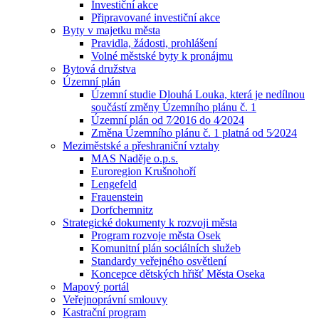
Investiční akce
Připravované investiční akce
Byty v majetku města
Pravidla, žádosti, prohlášení
Volné městské byty k pronájmu
Bytová družstva
Územní plán
Územní studie Dlouhá Louka, která je nedílnou
součástí změny Územního plánu č. 1
Územní plán od 7⁄2016 do 4⁄2024
Změna Územního plánu č. 1 platná od 5⁄2024
Meziměstské a přeshraniční vztahy
MAS Naděje o.p.s.
Euroregion Krušnohoří
Lengefeld
Frauenstein
Dorfchemnitz
Strategické dokumenty k rozvoji města
Program rozvoje města Osek
Komunitní plán sociálních služeb
Standardy veřejného osvětlení
Koncepce dětských hřišť Města Oseka
Mapový portál
Veřejnoprávní smlouvy
Kastrační program