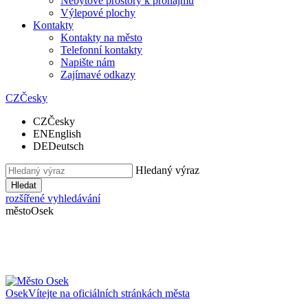
Nebytové prostory k pronájmu
Výlepové plochy
Kontakty
Kontakty na město
Telefonní kontakty
Napište nám
Zajímavé odkazy
CZ
Česky
CZ
Česky
EN
English
DE
Deutsch
Hledaný výraz
Hledat
rozšířené vyhledávání
město
Osek
Osek
Vítejte na oficiálních stránkách města