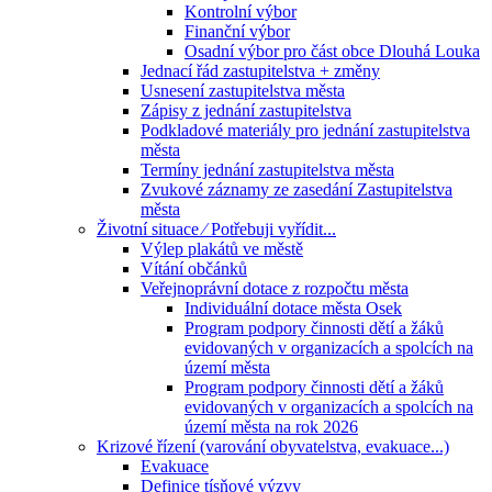
Kontrolní výbor
Finanční výbor
Osadní výbor pro část obce Dlouhá Louka
Jednací řád zastupitelstva + změny
Usnesení zastupitelstva města
Zápisy z jednání zastupitelstva
Podkladové materiály pro jednání zastupitelstva
města
Termíny jednání zastupitelstva města
Zvukové záznamy ze zasedání Zastupitelstva
města
Životní situace ⁄ Potřebuji vyřídit...
Výlep plakátů ve městě
Vítání občánků
Veřejnoprávní dotace z rozpočtu města
Individuální dotace města Osek
Program podpory činnosti dětí a žáků
evidovaných v organizacích a spolcích na
území města
Program podpory činnosti dětí a žáků
evidovaných v organizacích a spolcích na
území města na rok 2026
Krizové řízení (varování obyvatelstva, evakuace...)
Evakuace
Definice tísňové výzvy