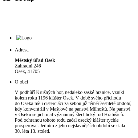
Adresa
Městský úřad Osek
Zahradní 246
Osek, 41705
O obci
V podhůří Krušných hor, nedaleko saské hranice, vznikl
kolem roku 1196 klášter Osek. V době svého příchodu
do Oseka měli cisterciáci za sebou již téměř šestileté období,
kdy konvent žil v Mašťově na panství Milhoštů. Na panství
v Oseku se jich ujal významný šlechtický rod Hrabišiců.
Pod ochranou tohoto rodu začal osecký klášter rychle
prosperovat. Jedním z jeho nejslavnějších období se stala
30. léta 13. století.