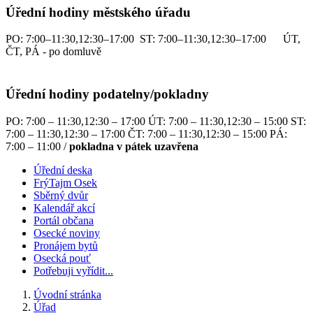
Úřední hodiny městského úřadu
PO: 7:00–11:30,12:30–17:00 ST: 7:00–11:30,12:30–17:00 ÚT,
ČT, PÁ - po domluvě
Úřední hodiny podatelny/pokladny
PO: 7:00 – 11:30,12:30 – 17:00 ÚT: 7:00 – 11:30,12:30 – 15:00 ST:
7:00 – 11:30,12:30 – 17:00 ČT: 7:00 – 11:30,12:30 – 15:00 PÁ:
7:00 – 11:00 /
pokladna v pátek uzavřena
Úřední deska
FrýTajm Osek
Sběrný dvůr
Kalendář akcí
Portál občana
Osecké noviny
Pronájem bytů
Osecká pouť
Potřebuji vyřídit...
Úvodní stránka
Úřad