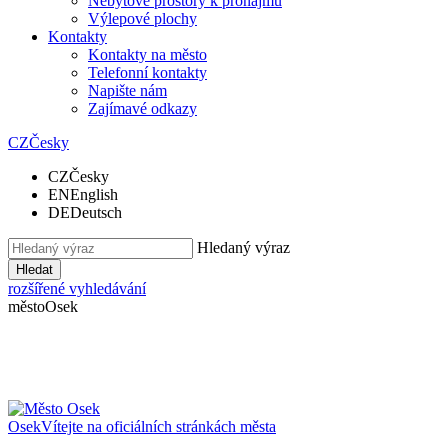
Nebytové prostory k pronájmu
Výlepové plochy
Kontakty
Kontakty na město
Telefonní kontakty
Napište nám
Zajímavé odkazy
CZ
Česky
CZ
Česky
EN
English
DE
Deutsch
Hledaný výraz
Hledat
rozšířené vyhledávání
město
Osek
Osek
Vítejte na oficiálních stránkách města