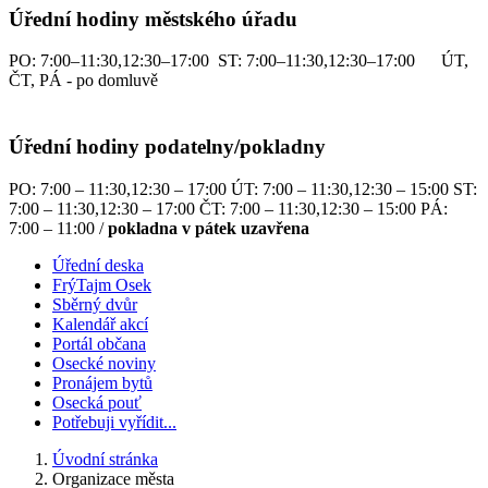
Úřední hodiny městského úřadu
PO: 7:00–11:30,12:30–17:00 ST: 7:00–11:30,12:30–17:00 ÚT,
ČT, PÁ - po domluvě
Úřední hodiny podatelny/pokladny
PO: 7:00 – 11:30,12:30 – 17:00 ÚT: 7:00 – 11:30,12:30 – 15:00 ST:
7:00 – 11:30,12:30 – 17:00 ČT: 7:00 – 11:30,12:30 – 15:00 PÁ:
7:00 – 11:00 /
pokladna v pátek uzavřena
Úřední deska
FrýTajm Osek
Sběrný dvůr
Kalendář akcí
Portál občana
Osecké noviny
Pronájem bytů
Osecká pouť
Potřebuji vyřídit...
Úvodní stránka
Organizace města