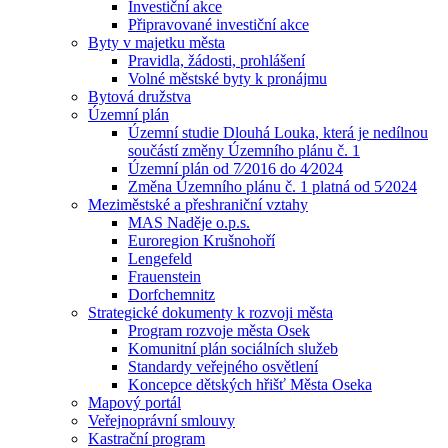
Investiční akce
Připravované investiční akce
Byty v majetku města
Pravidla, žádosti, prohlášení
Volné městské byty k pronájmu
Bytová družstva
Územní plán
Územní studie Dlouhá Louka, která je nedílnou
součástí změny Územního plánu č. 1
Územní plán od 7⁄2016 do 4⁄2024
Změna Územního plánu č. 1 platná od 5⁄2024
Meziměstské a přeshraniční vztahy
MAS Naděje o.p.s.
Euroregion Krušnohoří
Lengefeld
Frauenstein
Dorfchemnitz
Strategické dokumenty k rozvoji města
Program rozvoje města Osek
Komunitní plán sociálních služeb
Standardy veřejného osvětlení
Koncepce dětských hřišť Města Oseka
Mapový portál
Veřejnoprávní smlouvy
Kastrační program