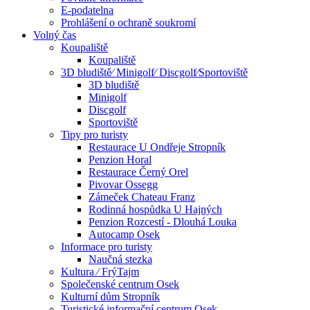
E-podatelna
Prohlášení o ochraně soukromí
Volný čas
Koupaliště
Koupaliště
3D bludiště⁄ Minigolf⁄ Discgolf⁄Sportoviště
3D bludiště
Minigolf
Discgolf
Sportoviště
Tipy pro turisty
Restaurace U Ondřeje Stropník
Penzion Horal
Restaurace Černý Orel
Pivovar Ossegg
Zámeček Chateau Franz
Rodinná hospůdka U Hajných
Penzion Rozcestí - Dlouhá Louka
Autocamp Osek
Informace pro turisty
Naučná stezka
Kultura ⁄ FrýTajm
Společenské centrum Osek
Kulturní dům Stropník
Turistické informační centrum Osek