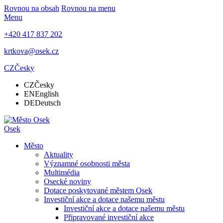
Rovnou na obsah
Rovnou na menu
Menu
+420 417 837 202
krtkova@osek.cz
CZ
Česky
CZ
Česky
EN
English
DE
Deutsch
Osek
Město
Aktuality
Významné osobnosti města
Multimédia
Osecké noviny
Dotace poskytované městem Osek
Investiční akce a dotace našemu městu
Investiční akce a dotace našemu městu
Připravované investiční akce