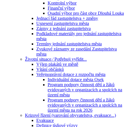
Kontrolní výbor
Finanční výbor
Osadní výbor pro část obce Dlouhá Louka
Jednací řád zastupitelstva + změny
Usnesení zastupitelstva města
Zápisy z jednání zastupitelstva
Podkladové materiály pro jednání zastupitelstva
města
Termíny jednání zastupitelstva města
Zvukové záznamy ze zasedání Zastupitelstva
města
Životní situace ⁄ Potřebuji vyřídit...
Výlep plakátů ve městě
Vítání občánků
Veřejnoprávní dotace z rozpočtu města
Individuální dotace města Osek
Program podpory činnosti dětí a žáků
evidovaných v organizacích a spolcích na
území města
Program podpory činnosti dětí a žáků
evidovaných v organizacích a spolcích na
území města na rok 2026
Krizové řízení (varování obyvatelstva, evakuace...)
Evakuace
Definice tísňové výzvy