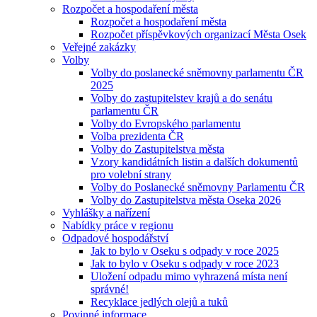
Rozpočet a hospodaření města
Rozpočet a hospodaření města
Rozpočet příspěvkových organizací Města Osek
Veřejné zakázky
Volby
Volby do poslanecké sněmovny parlamentu ČR
2025
Volby do zastupitelstev krajů a do senátu
parlamentu ČR
Volby do Evropského parlamentu
Volba prezidenta ČR
Volby do Zastupitelstva města
Vzory kandidátních listin a dalších dokumentů
pro volební strany
Volby do Poslanecké sněmovny Parlamentu ČR
Volby do Zastupitelstva města Oseka 2026
Vyhlášky a nařízení
Nabídky práce v regionu
Odpadové hospodářství
Jak to bylo v Oseku s odpady v roce 2025
Jak to bylo v Oseku s odpady v roce 2023
Uložení odpadu mimo vyhrazená místa není
správné!
Recyklace jedlých olejů a tuků
Povinné informace