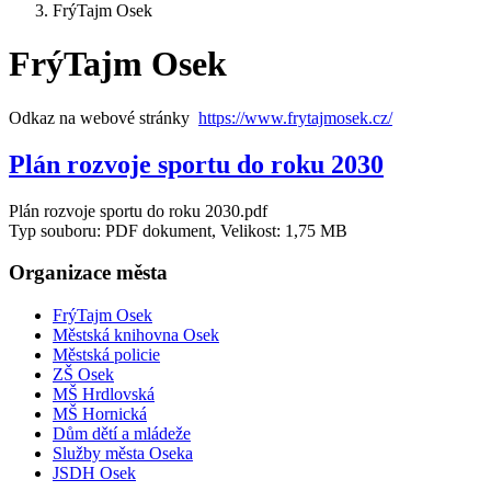
FrýTajm Osek
FrýTajm Osek
Odkaz na webové stránky
https://www.frytajmosek.cz/
Plán rozvoje sportu do roku 2030
Plán rozvoje sportu do roku 2030.pdf
Typ souboru: PDF dokument, Velikost: 1,75 MB
Organizace města
FrýTajm Osek
Městská knihovna Osek
Městská policie
ZŠ Osek
MŠ Hrdlovská
MŠ Hornická
Dům dětí a mládeže
Služby města Oseka
JSDH Osek