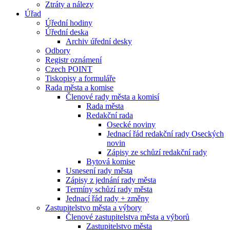
Ztráty a nálezy
Úřad
Úřední hodiny
Úřední deska
Archiv úřední desky
Odbory
Registr oznámení
Czech POINT
Tiskopisy a formuláře
Rada města a komise
Členové rady města a komisí
Rada města
Redakční rada
Osecké noviny
Jednací řád redakční rady Oseckých
novin
Zápisy ze schůzí redakční rady
Bytová komise
Usnesení rady města
Zápisy z jednání rady města
Termíny schůzí rady města
Jednací řád rady + změny
Zastupitelstvo města a výbory
Členové zastupitelstva města a výborů
Zastupitelstvo města