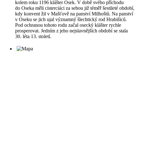
kolem roku 1196 klášter Osek. V době svého příchodu
do Oseka měli cisterciáci za sebou již téměř šestileté období,
kdy konvent žil v Mašťově na panství Milhoštů. Na panství
v Oseku se jich ujal významný šlechtický rod Hrabišiců.
Pod ochranou tohoto rodu začal osecký klášter rychle
prosperovat. Jedním z jeho nejslavnějších období se stala
30. léta 13. století.