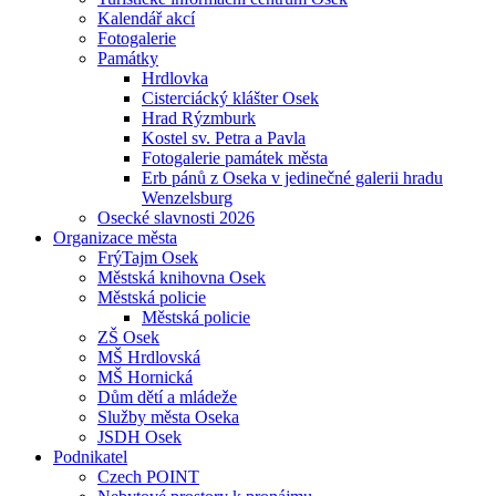
Kalendář akcí
Fotogalerie
Památky
Hrdlovka
Cisterciácký klášter Osek
Hrad Rýzmburk
Kostel sv. Petra a Pavla
Fotogalerie památek města
Erb pánů z Oseka v jedinečné galerii hradu
Wenzelsburg
Osecké slavnosti 2026
Organizace města
FrýTajm Osek
Městská knihovna Osek
Městská policie
Městská policie
ZŠ Osek
MŠ Hrdlovská
MŠ Hornická
Dům dětí a mládeže
Služby města Oseka
JSDH Osek
Podnikatel
Czech POINT