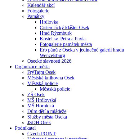
Kalendář akcí
Fotogalerie
Památky
Hrdlovka
Cisterciácký klášter Osek
Hrad Rýzmburk
Kostel sv. Petra a Pavla
Fotogalerie památek města
Erb pánů z Oseka v jedinečné galerii hradu
Wenzelsburg
Osecké slavnosti 2026
Organizace města
FrýTajm Osek
Městská knihovna Osek
Městská policie
Městská policie
ZŠ Osek
MŠ Hrdlovská
MŠ Hornická
Dům dětí a mládeže
Služby města Oseka
JSDH Osek
Podnikatel
Czech POINT