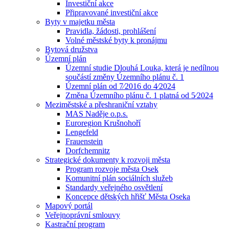
Investiční akce
Připravované investiční akce
Byty v majetku města
Pravidla, žádosti, prohlášení
Volné městské byty k pronájmu
Bytová družstva
Územní plán
Územní studie Dlouhá Louka, která je nedílnou
součástí změny Územního plánu č. 1
Územní plán od 7⁄2016 do 4⁄2024
Změna Územního plánu č. 1 platná od 5⁄2024
Meziměstské a přeshraniční vztahy
MAS Naděje o.p.s.
Euroregion Krušnohoří
Lengefeld
Frauenstein
Dorfchemnitz
Strategické dokumenty k rozvoji města
Program rozvoje města Osek
Komunitní plán sociálních služeb
Standardy veřejného osvětlení
Koncepce dětských hřišť Města Oseka
Mapový portál
Veřejnoprávní smlouvy
Kastrační program