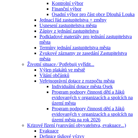
Kontrolní výbor
Finanční výbor
Osadní výbor pro část obce Dlouhá Louka
Jednací řád zastupitelstva + změny
Usnesení zastupitelstva města
Zápisy z jednání zastupitelstva
Podkladové materiály pro jednání zastupitelstva
města
Termíny jednání zastupitelstva města
Zvukové záznamy ze zasedání Zastupitelstva
města
Životní situace ⁄ Potřebuji vyřídit...
Výlep plakátů ve městě
Vítání občánků
Veřejnoprávní dotace z rozpočtu města
Individuální dotace města Osek
Program podpory činnosti dětí a žáků
evidovaných v organizacích a spolcích na
území města
Program podpory činnosti dětí a žáků
evidovaných v organizacích a spolcích na
území města na rok 2026
Krizové řízení (varování obyvatelstva, evakuace...)
Evakuace
Definice tísňové výzvy