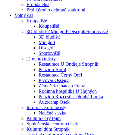
E-podatelna
Prohlášení o ochraně soukromí
Volný čas
Koupaliště
Koupaliště
3D bludiště⁄ Minigolf⁄ Discgolf⁄Sportoviště
3D bludiště
Minigolf
Discgolf
Sportoviště
Tipy pro turisty
Restaurace U Ondřeje Stropník
Penzion Horal
Restaurace Černý Orel
Pivovar Ossegg
Zámeček Chateau Franz
Rodinná hospůdka U Hajných
Penzion Rozcestí - Dlouhá Louka
Autocamp Osek
Informace pro turisty
Naučná stezka
Kultura ⁄ FrýTajm
Společenské centrum Osek
Kulturní dům Stropník
Turistické informační centrum Osek