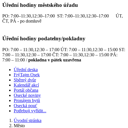
Úřední hodiny městského úřadu
PO: 7:00–11:30,12:30–17:00 ST: 7:00–11:30,12:30–17:00 ÚT,
ČT, PÁ - po domluvě
Úřední hodiny podatelny/pokladny
PO: 7:00 – 11:30,12:30 – 17:00 ÚT: 7:00 – 11:30,12:30 – 15:00 ST:
7:00 – 11:30,12:30 – 17:00 ČT: 7:00 – 11:30,12:30 – 15:00 PÁ:
7:00 – 11:00 /
pokladna v pátek uzavřena
Úřední deska
FrýTajm Osek
Sběrný dvůr
Kalendář akcí
Portál občana
Osecké noviny
Pronájem bytů
Osecká pouť
Potřebuji vyřídit...
Úvodní stránka
Město