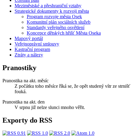
Územní plán
Meziměstské a přeshraniční vztahy
Strategické dokumenty k rozvoji města
Program rozvoje města Osek
Komunitní plán sociálních služeb
Standardy veřejného osvětlení
Koncepce dětských hřišť Města Oseka
Mapový portál
Veřejnoprávní smlouvy
Kastrační program
Ztráty a nálezy
Pranostiky
Pranostika na akt. měsíc
Z počátku toho měsíce říká se, že opět studený vítr ze strnišť
fouká.
Pranostika na akt. den
V srpnu již nelze slunci mnoho věřit.
Exporty do RSS