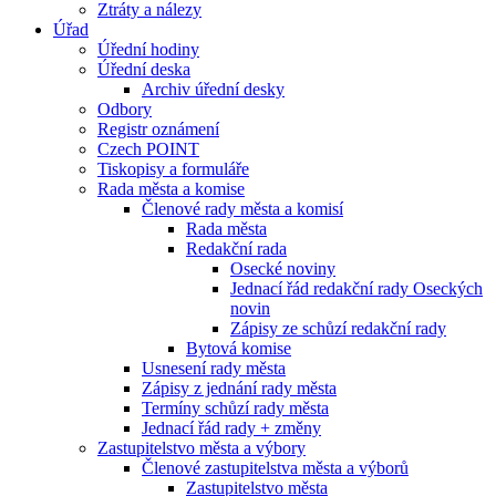
Ztráty a nálezy
Úřad
Úřední hodiny
Úřední deska
Archiv úřední desky
Odbory
Registr oznámení
Czech POINT
Tiskopisy a formuláře
Rada města a komise
Členové rady města a komisí
Rada města
Redakční rada
Osecké noviny
Jednací řád redakční rady Oseckých
novin
Zápisy ze schůzí redakční rady
Bytová komise
Usnesení rady města
Zápisy z jednání rady města
Termíny schůzí rady města
Jednací řád rady + změny
Zastupitelstvo města a výbory
Členové zastupitelstva města a výborů
Zastupitelstvo města