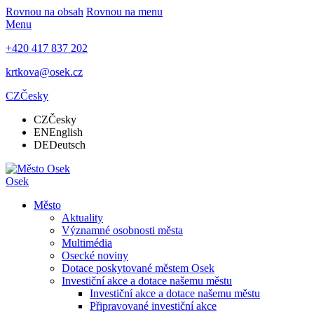
Rovnou na obsah
Rovnou na menu
Menu
+420 417 837 202
krtkova@osek.cz
CZ
Česky
CZ
Česky
EN
English
DE
Deutsch
Osek
Město
Aktuality
Významné osobnosti města
Multimédia
Osecké noviny
Dotace poskytované městem Osek
Investiční akce a dotace našemu městu
Investiční akce a dotace našemu městu
Připravované investiční akce