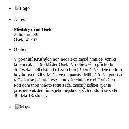
Adresa
Městský úřad Osek
Zahradní 246
Osek, 41705
O obci
V podhůří Krušných hor, nedaleko saské hranice, vznikl
kolem roku 1196 klášter Osek. V době svého příchodu
do Oseka měli cisterciáci za sebou již téměř šestileté období,
kdy konvent žil v Mašťově na panství Milhoštů. Na panství
v Oseku se jich ujal významný šlechtický rod Hrabišiců.
Pod ochranou tohoto rodu začal osecký klášter rychle
prosperovat. Jedním z jeho nejslavnějších období se stala
30. léta 13. století.