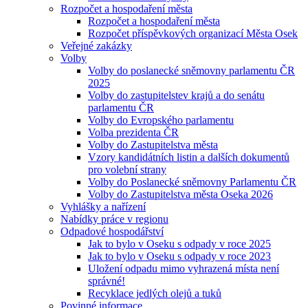
Rozpočet a hospodaření města
Rozpočet a hospodaření města
Rozpočet příspěvkových organizací Města Osek
Veřejné zakázky
Volby
Volby do poslanecké sněmovny parlamentu ČR
2025
Volby do zastupitelstev krajů a do senátu
parlamentu ČR
Volby do Evropského parlamentu
Volba prezidenta ČR
Volby do Zastupitelstva města
Vzory kandidátních listin a dalších dokumentů
pro volební strany
Volby do Poslanecké sněmovny Parlamentu ČR
Volby do Zastupitelstva města Oseka 2026
Vyhlášky a nařízení
Nabídky práce v regionu
Odpadové hospodářství
Jak to bylo v Oseku s odpady v roce 2025
Jak to bylo v Oseku s odpady v roce 2023
Uložení odpadu mimo vyhrazená místa není
správné!
Recyklace jedlých olejů a tuků
Povinné informace