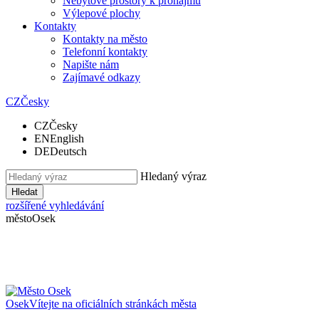
Nebytové prostory k pronájmu
Výlepové plochy
Kontakty
Kontakty na město
Telefonní kontakty
Napište nám
Zajímavé odkazy
CZ
Česky
CZ
Česky
EN
English
DE
Deutsch
Hledaný výraz
Hledat
rozšířené vyhledávání
město
Osek
Osek
Vítejte na oficiálních stránkách města