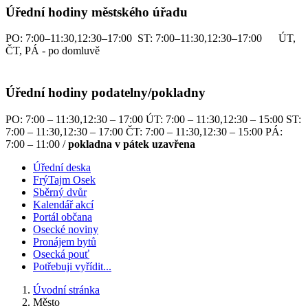
Úřední hodiny městského úřadu
PO: 7:00–11:30,12:30–17:00 ST: 7:00–11:30,12:30–17:00 ÚT,
ČT, PÁ - po domluvě
Úřední hodiny podatelny/pokladny
PO: 7:00 – 11:30,12:30 – 17:00 ÚT: 7:00 – 11:30,12:30 – 15:00 ST:
7:00 – 11:30,12:30 – 17:00 ČT: 7:00 – 11:30,12:30 – 15:00 PÁ:
7:00 – 11:00 /
pokladna v pátek uzavřena
Úřední deska
FrýTajm Osek
Sběrný dvůr
Kalendář akcí
Portál občana
Osecké noviny
Pronájem bytů
Osecká pouť
Potřebuji vyřídit...
Úvodní stránka
Město