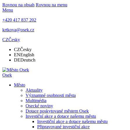
Rovnou na obsah
Rovnou na menu
Menu
+420 417 837 202
krtkova@osek.cz
CZ
Česky
CZ
Česky
EN
English
DE
Deutsch
Osek
Město
Aktuality
Významné osobnosti města
Multimédia
Osecké noviny
Dotace poskytované městem Osek
Investiční akce a dotace našemu městu
Investiční akce a dotace našemu městu
Připravované investiční akce