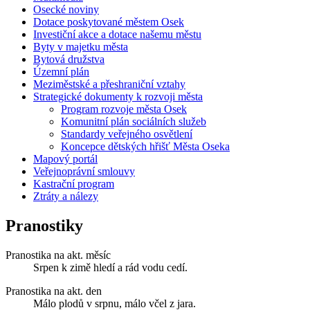
Osecké noviny
Dotace poskytované městem Osek
Investiční akce a dotace našemu městu
Byty v majetku města
Bytová družstva
Územní plán
Meziměstské a přeshraniční vztahy
Strategické dokumenty k rozvoji města
Program rozvoje města Osek
Komunitní plán sociálních služeb
Standardy veřejného osvětlení
Koncepce dětských hřišť Města Oseka
Mapový portál
Veřejnoprávní smlouvy
Kastrační program
Ztráty a nálezy
Pranostiky
Pranostika na akt. měsíc
Srpen k zimě hledí a rád vodu cedí.
Pranostika na akt. den
Málo plodů v srpnu, málo včel z jara.