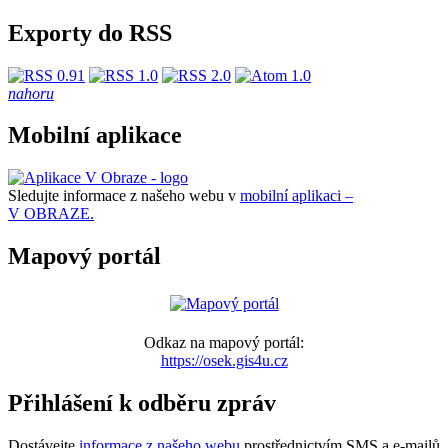
Exporty do RSS
nahoru
Mobilní aplikace
Sledujte informace z našeho webu v
mobilní aplikaci –
V OBRAZE.
Mapový portál
Odkaz na mapový portál:
https://osek.gis4u.cz
Přihlášení k odběru zpráv
Dostávejte
informace z našeho webu
prostřednictvím SMS a e-mailů