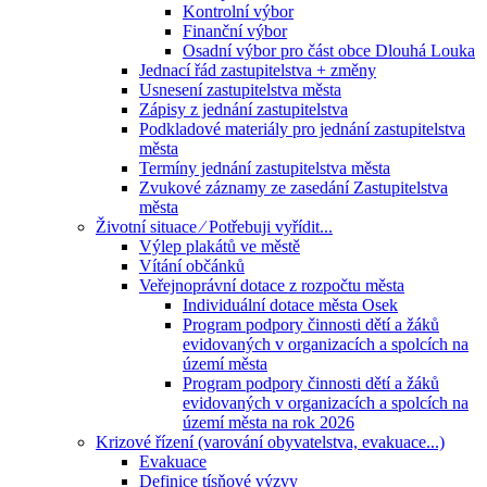
Kontrolní výbor
Finanční výbor
Osadní výbor pro část obce Dlouhá Louka
Jednací řád zastupitelstva + změny
Usnesení zastupitelstva města
Zápisy z jednání zastupitelstva
Podkladové materiály pro jednání zastupitelstva
města
Termíny jednání zastupitelstva města
Zvukové záznamy ze zasedání Zastupitelstva
města
Životní situace ⁄ Potřebuji vyřídit...
Výlep plakátů ve městě
Vítání občánků
Veřejnoprávní dotace z rozpočtu města
Individuální dotace města Osek
Program podpory činnosti dětí a žáků
evidovaných v organizacích a spolcích na
území města
Program podpory činnosti dětí a žáků
evidovaných v organizacích a spolcích na
území města na rok 2026
Krizové řízení (varování obyvatelstva, evakuace...)
Evakuace
Definice tísňové výzvy