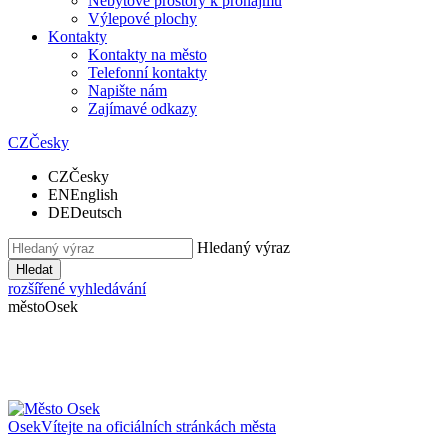
Nebytové prostory k pronájmu
Výlepové plochy
Kontakty
Kontakty na město
Telefonní kontakty
Napište nám
Zajímavé odkazy
CZ
Česky
CZ
Česky
EN
English
DE
Deutsch
Hledaný výraz
Hledat
rozšířené vyhledávání
město
Osek
Osek
Vítejte na oficiálních stránkách města