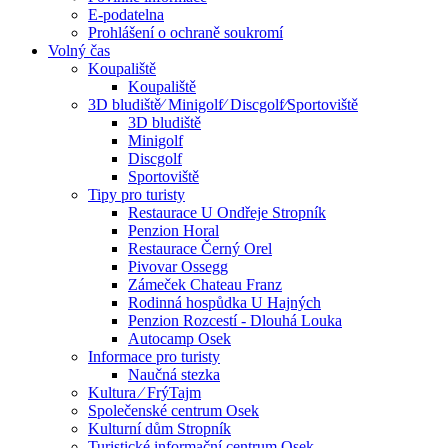
E-podatelna
Prohlášení o ochraně soukromí
Volný čas
Koupaliště
Koupaliště
3D bludiště⁄ Minigolf⁄ Discgolf⁄Sportoviště
3D bludiště
Minigolf
Discgolf
Sportoviště
Tipy pro turisty
Restaurace U Ondřeje Stropník
Penzion Horal
Restaurace Černý Orel
Pivovar Ossegg
Zámeček Chateau Franz
Rodinná hospůdka U Hajných
Penzion Rozcestí - Dlouhá Louka
Autocamp Osek
Informace pro turisty
Naučná stezka
Kultura ⁄ FrýTajm
Společenské centrum Osek
Kulturní dům Stropník
Turistické informační centrum Osek