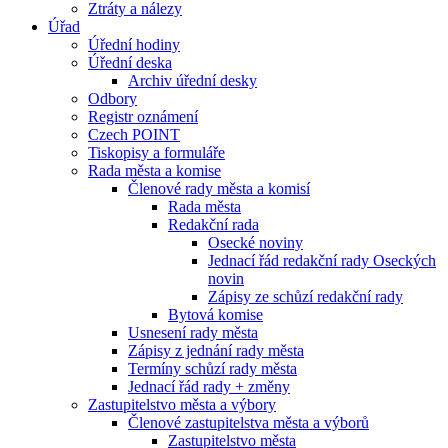
Ztráty a nálezy
Úřad
Úřední hodiny
Úřední deska
Archiv úřední desky
Odbory
Registr oznámení
Czech POINT
Tiskopisy a formuláře
Rada města a komise
Členové rady města a komisí
Rada města
Redakční rada
Osecké noviny
Jednací řád redakční rady Oseckých
novin
Zápisy ze schůzí redakční rady
Bytová komise
Usnesení rady města
Zápisy z jednání rady města
Termíny schůzí rady města
Jednací řád rady + změny
Zastupitelstvo města a výbory
Členové zastupitelstva města a výborů
Zastupitelstvo města