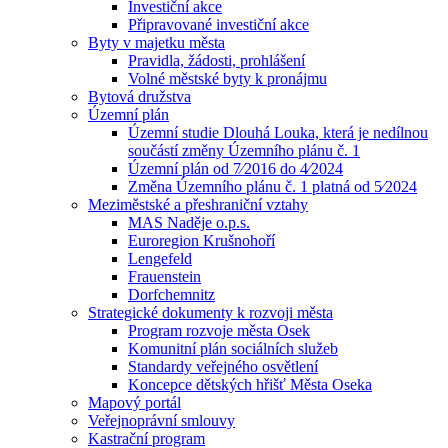
Investiční akce
Připravované investiční akce
Byty v majetku města
Pravidla, žádosti, prohlášení
Volné městské byty k pronájmu
Bytová družstva
Územní plán
Územní studie Dlouhá Louka, která je nedílnou
součástí změny Územního plánu č. 1
Územní plán od 7⁄2016 do 4⁄2024
Změna Územního plánu č. 1 platná od 5⁄2024
Meziměstské a přeshraniční vztahy
MAS Naděje o.p.s.
Euroregion Krušnohoří
Lengefeld
Frauenstein
Dorfchemnitz
Strategické dokumenty k rozvoji města
Program rozvoje města Osek
Komunitní plán sociálních služeb
Standardy veřejného osvětlení
Koncepce dětských hřišť Města Oseka
Mapový portál
Veřejnoprávní smlouvy
Kastrační program