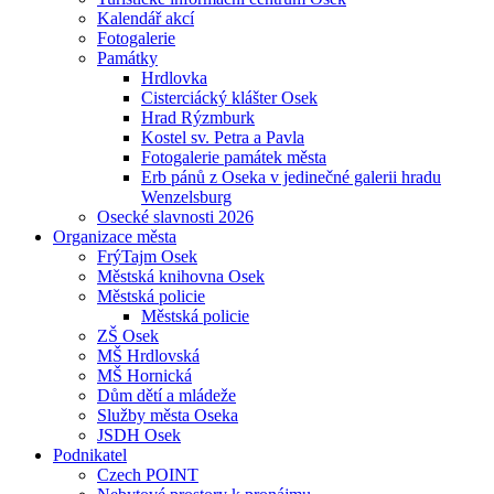
Kalendář akcí
Fotogalerie
Památky
Hrdlovka
Cisterciácký klášter Osek
Hrad Rýzmburk
Kostel sv. Petra a Pavla
Fotogalerie památek města
Erb pánů z Oseka v jedinečné galerii hradu
Wenzelsburg
Osecké slavnosti 2026
Organizace města
FrýTajm Osek
Městská knihovna Osek
Městská policie
Městská policie
ZŠ Osek
MŠ Hrdlovská
MŠ Hornická
Dům dětí a mládeže
Služby města Oseka
JSDH Osek
Podnikatel
Czech POINT