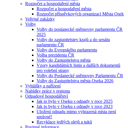
Rozpočet a hospodaření města
Rozpočet a hospodaření města
Rozpočet příspěvkových organizací Města Osek
Veřejné zakázky
Volby
Volby do poslanecké sněmovny parlamentu ČR
2025
Volby do zastupitelstev krajů a do senátu
parlamentu ČR
Volby do Evropského parlamentu
Volba prezidenta ČR
Volby do Zastupitelstva města
Vzory kandidátních listin a dalších dokumentů
pro volební strany
Volby do Poslanecké sněmovny Parlamentu ČR
Volby do Zastupitelstva města Oseka 2026
Vyhlášky a nařízení
Nabídky práce v regionu
Odpadové hospodářství
Jak to bylo v Oseku s odpady v roce 2025
Jak to bylo v Oseku s odpady v roce 2023
Uložení odpadu mimo vyhrazená místa není
správné!
Recyklace jedlých olejů a tuků
Povinné informace