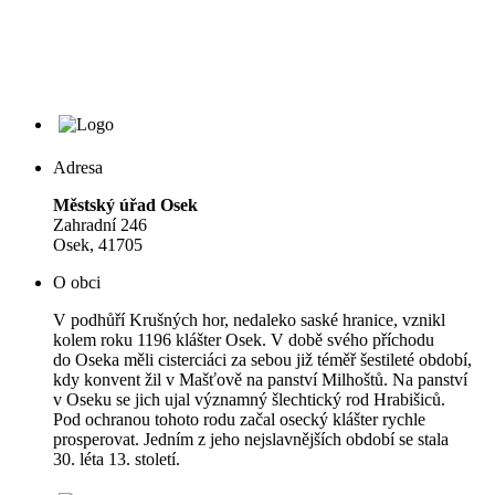
Adresa
Městský úřad Osek
Zahradní 246
Osek, 41705
O obci
V podhůří Krušných hor, nedaleko saské hranice, vznikl
kolem roku 1196 klášter Osek. V době svého příchodu
do Oseka měli cisterciáci za sebou již téměř šestileté období,
kdy konvent žil v Mašťově na panství Milhoštů. Na panství
v Oseku se jich ujal významný šlechtický rod Hrabišiců.
Pod ochranou tohoto rodu začal osecký klášter rychle
prosperovat. Jedním z jeho nejslavnějších období se stala
30. léta 13. století.