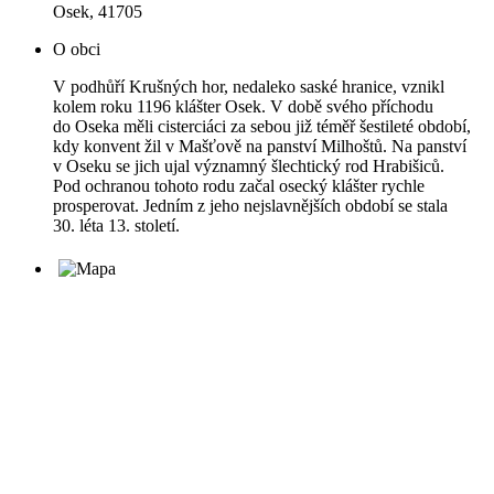
Osek, 41705
O obci
V podhůří Krušných hor, nedaleko saské hranice, vznikl
kolem roku 1196 klášter Osek. V době svého příchodu
do Oseka měli cisterciáci za sebou již téměř šestileté období,
kdy konvent žil v Mašťově na panství Milhoštů. Na panství
v Oseku se jich ujal významný šlechtický rod Hrabišiců.
Pod ochranou tohoto rodu začal osecký klášter rychle
prosperovat. Jedním z jeho nejslavnějších období se stala
30. léta 13. století.