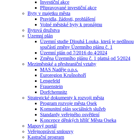
Investiční akce
Připravované investiční akce
Byty v majetku města
Pravidla, žádosti, prohlášení
Volné městské byty k pronájmu
Bytová družstva
Územní plán
Územní studie Dlouhá Louka, která je nedílnou
součástí změny Územního plánu č. 1
Územní plán od 7⁄2016 do 4⁄2024
Změna Územního plánu č. 1 platná od 5⁄2024
Meziměstské a přeshraniční vztahy
MAS Naděje o.p.s.
Euroregion Krušnohoří
Lengefeld
Frauenstein
Dorfchemnitz
Strategické dokumenty k rozvoji města
Program rozvoje města Osek
Komunitní plán sociálních služeb
Standardy veřejného osvětlení
Koncepce dětských hřišť Města Oseka
Mapový portál
Veřejnoprávní smlouvy
Kastrační program