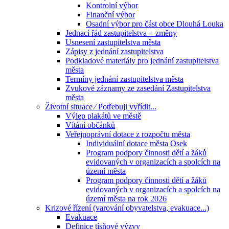
Kontrolní výbor
Finanční výbor
Osadní výbor pro část obce Dlouhá Louka
Jednací řád zastupitelstva + změny
Usnesení zastupitelstva města
Zápisy z jednání zastupitelstva
Podkladové materiály pro jednání zastupitelstva
města
Termíny jednání zastupitelstva města
Zvukové záznamy ze zasedání Zastupitelstva
města
Životní situace ⁄ Potřebuji vyřídit...
Výlep plakátů ve městě
Vítání občánků
Veřejnoprávní dotace z rozpočtu města
Individuální dotace města Osek
Program podpory činnosti dětí a žáků
evidovaných v organizacích a spolcích na
území města
Program podpory činnosti dětí a žáků
evidovaných v organizacích a spolcích na
území města na rok 2026
Krizové řízení (varování obyvatelstva, evakuace...)
Evakuace
Definice tísňové výzvy