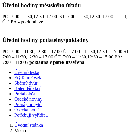
Úřední hodiny městského úřadu
PO: 7:00–11:30,12:30–17:00 ST: 7:00–11:30,12:30–17:00 ÚT,
ČT, PÁ - po domluvě
Úřední hodiny podatelny/pokladny
PO: 7:00 – 11:30,12:30 – 17:00 ÚT: 7:00 – 11:30,12:30 – 15:00 ST:
7:00 – 11:30,12:30 – 17:00 ČT: 7:00 – 11:30,12:30 – 15:00 PÁ:
7:00 – 11:00 /
pokladna v pátek uzavřena
Úřední deska
FrýTajm Osek
Sběrný dvůr
Kalendář akcí
Portál občana
Osecké noviny
Pronájem bytů
Osecká pouť
Potřebuji vyřídit...
Úvodní stránka
Město