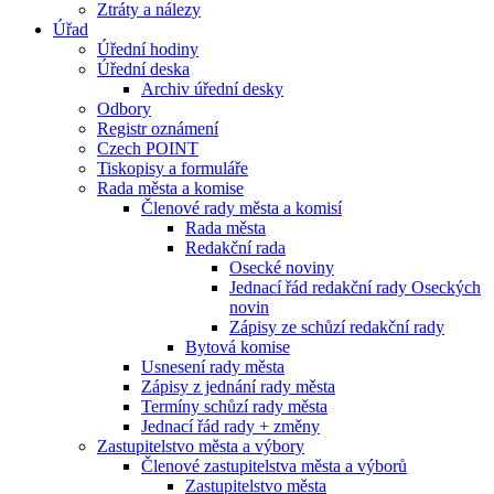
Ztráty a nálezy
Úřad
Úřední hodiny
Úřední deska
Archiv úřední desky
Odbory
Registr oznámení
Czech POINT
Tiskopisy a formuláře
Rada města a komise
Členové rady města a komisí
Rada města
Redakční rada
Osecké noviny
Jednací řád redakční rady Oseckých
novin
Zápisy ze schůzí redakční rady
Bytová komise
Usnesení rady města
Zápisy z jednání rady města
Termíny schůzí rady města
Jednací řád rady + změny
Zastupitelstvo města a výbory
Členové zastupitelstva města a výborů
Zastupitelstvo města