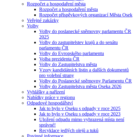
Rozpočet a hospodaření města
Rozpočet a hospodaření města
Rozpočet příspěvkových organizací Města Osek
Veřejné zakázky
Volby
Volby do poslanecké sněmovny parlamentu ČR
2025
Volby do zastupitelstev krajů a do senátu
parlamentu ČR
Volby do Evropského parlamentu
Volba prezidenta ČR
Volby do Zastupitelstva města
Vzory kandidátních listin a dalších dokumentů
pro volební strany
Volby do Poslanecké sněmovny Parlamentu ČR
Volby do Zastupitelstva města Oseka 2026
Vyhlášky a nařízení
Nabídky práce v regionu
Odpadové hospodářství
Jak to bylo v Oseku s odpady v roce 2025
Jak to bylo v Oseku s odpady v roce 2023
Uložení odpadu mimo vyhrazená místa není
správné!
Recyklace jedlých olejů a tuků
Povinné informace