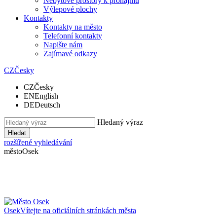
Nebytové prostory k pronájmu
Výlepové plochy
Kontakty
Kontakty na město
Telefonní kontakty
Napište nám
Zajímavé odkazy
CZ
Česky
CZ
Česky
EN
English
DE
Deutsch
Hledaný výraz
Hledat
rozšířené vyhledávání
město
Osek
Osek
Vítejte na oficiálních stránkách města