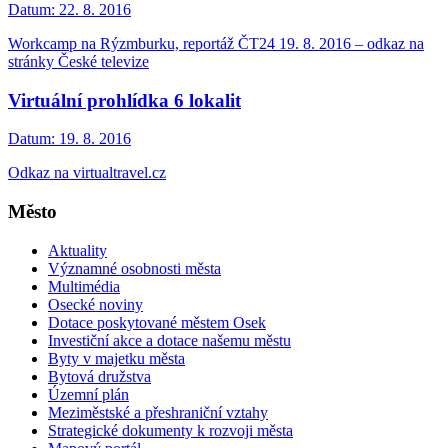
Datum:
22. 8. 2016
Workcamp na Rýzmburku, reportáž ČT24 19. 8. 2016 – odkaz na
stránky České televize
Virtuální prohlídka 6 lokalit
Datum:
19. 8. 2016
Odkaz na virtualtravel.cz
Město
Aktuality
Významné osobnosti města
Multimédia
Osecké noviny
Dotace poskytované městem Osek
Investiční akce a dotace našemu městu
Byty v majetku města
Bytová družstva
Územní plán
Meziměstské a přeshraniční vztahy
Strategické dokumenty k rozvoji města