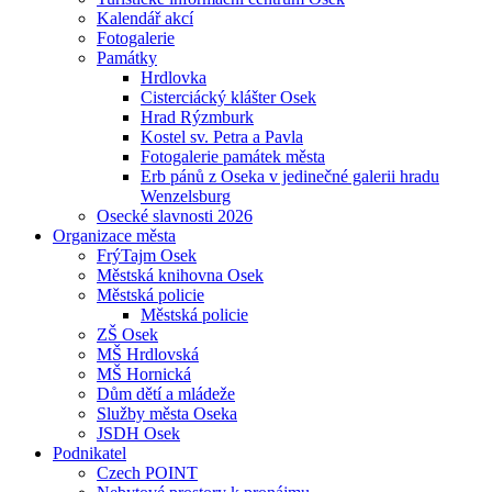
Kalendář akcí
Fotogalerie
Památky
Hrdlovka
Cisterciácký klášter Osek
Hrad Rýzmburk
Kostel sv. Petra a Pavla
Fotogalerie památek města
Erb pánů z Oseka v jedinečné galerii hradu
Wenzelsburg
Osecké slavnosti 2026
Organizace města
FrýTajm Osek
Městská knihovna Osek
Městská policie
Městská policie
ZŠ Osek
MŠ Hrdlovská
MŠ Hornická
Dům dětí a mládeže
Služby města Oseka
JSDH Osek
Podnikatel
Czech POINT