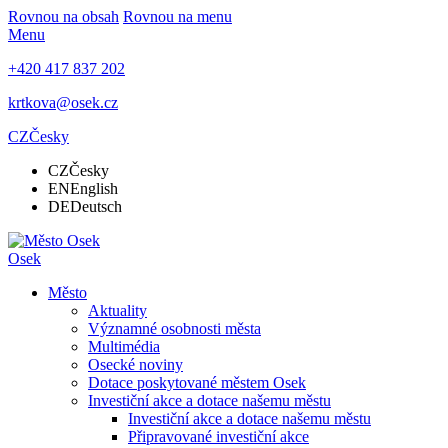
Rovnou na obsah
Rovnou na menu
Menu
+420 417 837 202
krtkova@osek.cz
CZ
Česky
CZ
Česky
EN
English
DE
Deutsch
Osek
Město
Aktuality
Významné osobnosti města
Multimédia
Osecké noviny
Dotace poskytované městem Osek
Investiční akce a dotace našemu městu
Investiční akce a dotace našemu městu
Připravované investiční akce