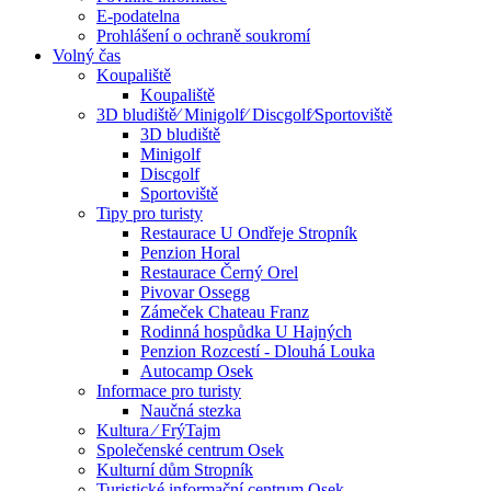
E-podatelna
Prohlášení o ochraně soukromí
Volný čas
Koupaliště
Koupaliště
3D bludiště⁄ Minigolf⁄ Discgolf⁄Sportoviště
3D bludiště
Minigolf
Discgolf
Sportoviště
Tipy pro turisty
Restaurace U Ondřeje Stropník
Penzion Horal
Restaurace Černý Orel
Pivovar Ossegg
Zámeček Chateau Franz
Rodinná hospůdka U Hajných
Penzion Rozcestí - Dlouhá Louka
Autocamp Osek
Informace pro turisty
Naučná stezka
Kultura ⁄ FrýTajm
Společenské centrum Osek
Kulturní dům Stropník
Turistické informační centrum Osek