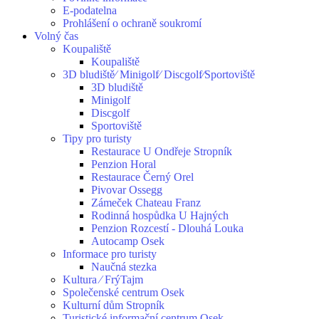
E-podatelna
Prohlášení o ochraně soukromí
Volný čas
Koupaliště
Koupaliště
3D bludiště⁄ Minigolf⁄ Discgolf⁄Sportoviště
3D bludiště
Minigolf
Discgolf
Sportoviště
Tipy pro turisty
Restaurace U Ondřeje Stropník
Penzion Horal
Restaurace Černý Orel
Pivovar Ossegg
Zámeček Chateau Franz
Rodinná hospůdka U Hajných
Penzion Rozcestí - Dlouhá Louka
Autocamp Osek
Informace pro turisty
Naučná stezka
Kultura ⁄ FrýTajm
Společenské centrum Osek
Kulturní dům Stropník
Turistické informační centrum Osek