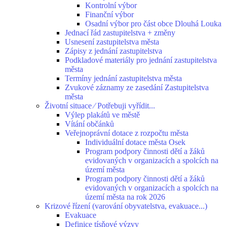
Kontrolní výbor
Finanční výbor
Osadní výbor pro část obce Dlouhá Louka
Jednací řád zastupitelstva + změny
Usnesení zastupitelstva města
Zápisy z jednání zastupitelstva
Podkladové materiály pro jednání zastupitelstva
města
Termíny jednání zastupitelstva města
Zvukové záznamy ze zasedání Zastupitelstva
města
Životní situace ⁄ Potřebuji vyřídit...
Výlep plakátů ve městě
Vítání občánků
Veřejnoprávní dotace z rozpočtu města
Individuální dotace města Osek
Program podpory činnosti dětí a žáků
evidovaných v organizacích a spolcích na
území města
Program podpory činnosti dětí a žáků
evidovaných v organizacích a spolcích na
území města na rok 2026
Krizové řízení (varování obyvatelstva, evakuace...)
Evakuace
Definice tísňové výzvy