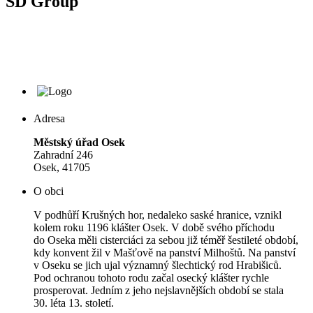
SD Group
Adresa
Městský úřad Osek
Zahradní 246
Osek, 41705
O obci
V podhůří Krušných hor, nedaleko saské hranice, vznikl
kolem roku 1196 klášter Osek. V době svého příchodu
do Oseka měli cisterciáci za sebou již téměř šestileté období,
kdy konvent žil v Mašťově na panství Milhoštů. Na panství
v Oseku se jich ujal významný šlechtický rod Hrabišiců.
Pod ochranou tohoto rodu začal osecký klášter rychle
prosperovat. Jedním z jeho nejslavnějších období se stala
30. léta 13. století.