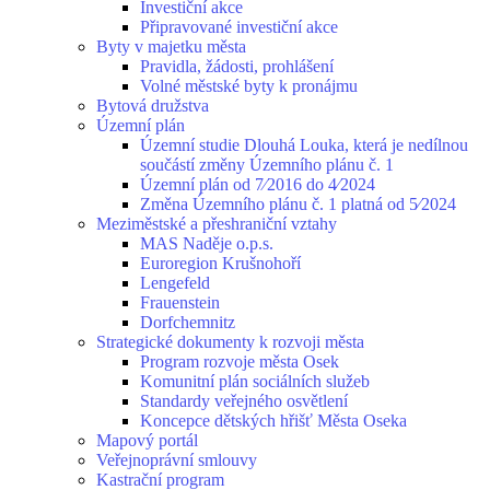
Investiční akce
Připravované investiční akce
Byty v majetku města
Pravidla, žádosti, prohlášení
Volné městské byty k pronájmu
Bytová družstva
Územní plán
Územní studie Dlouhá Louka, která je nedílnou
součástí změny Územního plánu č. 1
Územní plán od 7⁄2016 do 4⁄2024
Změna Územního plánu č. 1 platná od 5⁄2024
Meziměstské a přeshraniční vztahy
MAS Naděje o.p.s.
Euroregion Krušnohoří
Lengefeld
Frauenstein
Dorfchemnitz
Strategické dokumenty k rozvoji města
Program rozvoje města Osek
Komunitní plán sociálních služeb
Standardy veřejného osvětlení
Koncepce dětských hřišť Města Oseka
Mapový portál
Veřejnoprávní smlouvy
Kastrační program