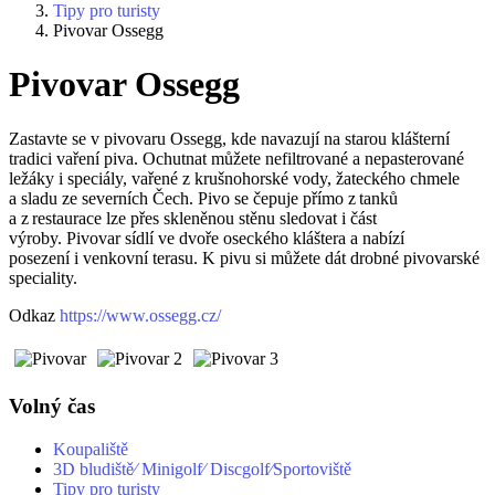
Tipy pro turisty
Pivovar Ossegg
Pivovar Ossegg
Zastavte se v pivovaru Ossegg, kde navazují na starou klášterní
tradici vaření piva. Ochutnat můžete nefiltrované a nepasterované
ležáky i speciály, vařené z krušnohorské vody, žateckého chmele
a sladu ze severních Čech. Pivo se čepuje přímo z tanků
a z restaurace lze přes skleněnou stěnu sledovat i část
výroby. Pivovar sídlí ve dvoře oseckého kláštera a nabízí
posezení i venkovní terasu. K pivu si můžete dát drobné pivovarské
speciality.
Odkaz
https://www.ossegg.cz/
Volný čas
Koupaliště
3D bludiště⁄ Minigolf⁄ Discgolf⁄Sportoviště
Tipy pro turisty