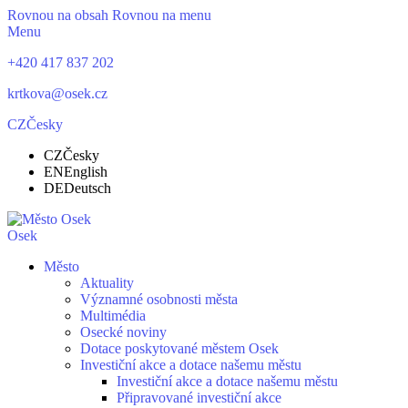
Rovnou na obsah
Rovnou na menu
Menu
+420 417 837 202
krtkova@osek.cz
CZ
Česky
CZ
Česky
EN
English
DE
Deutsch
Osek
Město
Aktuality
Významné osobnosti města
Multimédia
Osecké noviny
Dotace poskytované městem Osek
Investiční akce a dotace našemu městu
Investiční akce a dotace našemu městu
Připravované investiční akce