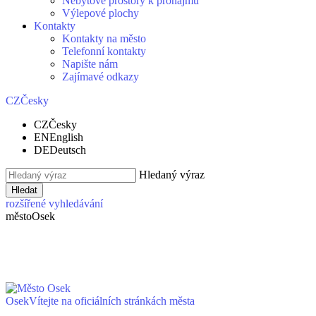
Nebytové prostory k pronájmu
Výlepové plochy
Kontakty
Kontakty na město
Telefonní kontakty
Napište nám
Zajímavé odkazy
CZ
Česky
CZ
Česky
EN
English
DE
Deutsch
Hledaný výraz
Hledat
rozšířené vyhledávání
město
Osek
Osek
Vítejte na oficiálních stránkách města