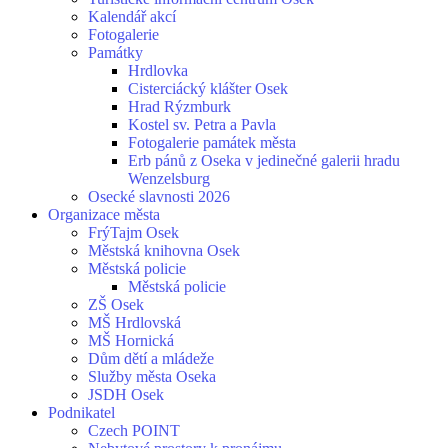
Kalendář akcí
Fotogalerie
Památky
Hrdlovka
Cisterciácký klášter Osek
Hrad Rýzmburk
Kostel sv. Petra a Pavla
Fotogalerie památek města
Erb pánů z Oseka v jedinečné galerii hradu
Wenzelsburg
Osecké slavnosti 2026
Organizace města
FrýTajm Osek
Městská knihovna Osek
Městská policie
Městská policie
ZŠ Osek
MŠ Hrdlovská
MŠ Hornická
Dům dětí a mládeže
Služby města Oseka
JSDH Osek
Podnikatel
Czech POINT