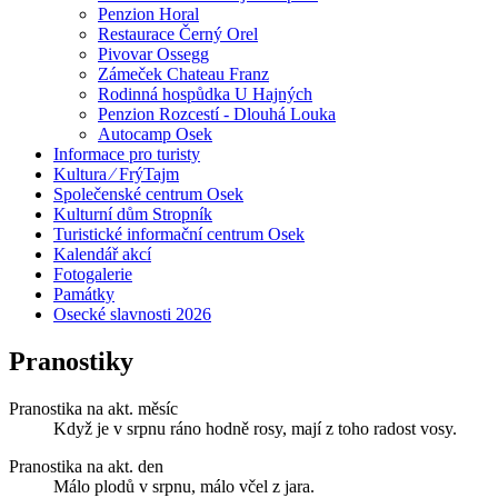
Penzion Horal
Restaurace Černý Orel
Pivovar Ossegg
Zámeček Chateau Franz
Rodinná hospůdka U Hajných
Penzion Rozcestí - Dlouhá Louka
Autocamp Osek
Informace pro turisty
Kultura ⁄ FrýTajm
Společenské centrum Osek
Kulturní dům Stropník
Turistické informační centrum Osek
Kalendář akcí
Fotogalerie
Památky
Osecké slavnosti 2026
Pranostiky
Pranostika na akt. měsíc
Když je v srpnu ráno hodně rosy, mají z toho radost vosy.
Pranostika na akt. den
Málo plodů v srpnu, málo včel z jara.