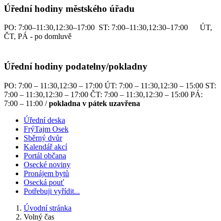
Úřední hodiny městského úřadu
PO: 7:00–11:30,12:30–17:00 ST: 7:00–11:30,12:30–17:00 ÚT,
ČT, PÁ - po domluvě
Úřední hodiny podatelny/pokladny
PO: 7:00 – 11:30,12:30 – 17:00 ÚT: 7:00 – 11:30,12:30 – 15:00 ST:
7:00 – 11:30,12:30 – 17:00 ČT: 7:00 – 11:30,12:30 – 15:00 PÁ:
7:00 – 11:00 /
pokladna v pátek uzavřena
Úřední deska
FrýTajm Osek
Sběrný dvůr
Kalendář akcí
Portál občana
Osecké noviny
Pronájem bytů
Osecká pouť
Potřebuji vyřídit...
Úvodní stránka
Volný čas