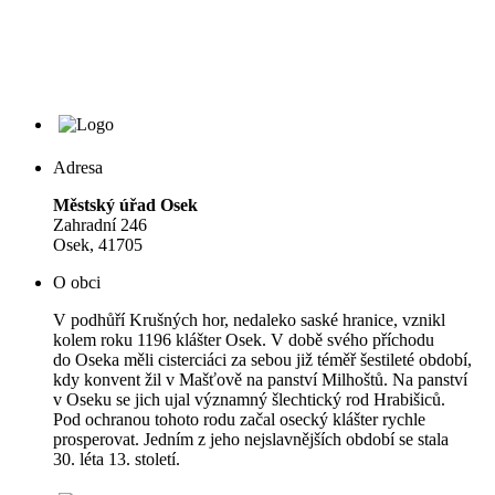
Adresa
Městský úřad Osek
Zahradní 246
Osek, 41705
O obci
V podhůří Krušných hor, nedaleko saské hranice, vznikl
kolem roku 1196 klášter Osek. V době svého příchodu
do Oseka měli cisterciáci za sebou již téměř šestileté období,
kdy konvent žil v Mašťově na panství Milhoštů. Na panství
v Oseku se jich ujal významný šlechtický rod Hrabišiců.
Pod ochranou tohoto rodu začal osecký klášter rychle
prosperovat. Jedním z jeho nejslavnějších období se stala
30. léta 13. století.