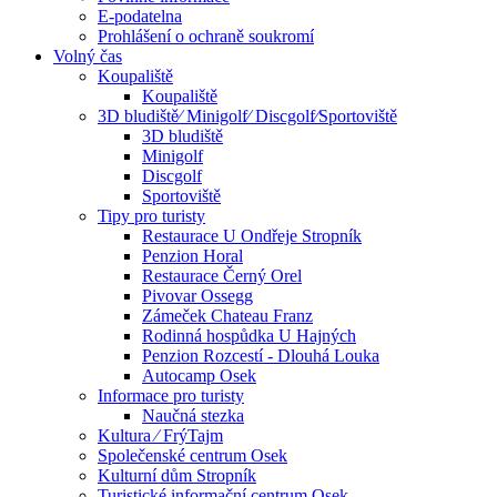
E-podatelna
Prohlášení o ochraně soukromí
Volný čas
Koupaliště
Koupaliště
3D bludiště⁄ Minigolf⁄ Discgolf⁄Sportoviště
3D bludiště
Minigolf
Discgolf
Sportoviště
Tipy pro turisty
Restaurace U Ondřeje Stropník
Penzion Horal
Restaurace Černý Orel
Pivovar Ossegg
Zámeček Chateau Franz
Rodinná hospůdka U Hajných
Penzion Rozcestí - Dlouhá Louka
Autocamp Osek
Informace pro turisty
Naučná stezka
Kultura ⁄ FrýTajm
Společenské centrum Osek
Kulturní dům Stropník
Turistické informační centrum Osek