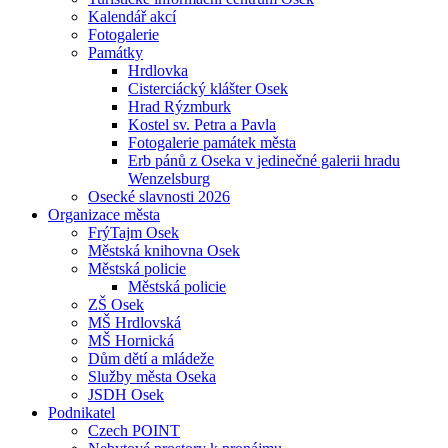
Kalendář akcí
Fotogalerie
Památky
Hrdlovka
Cisterciácký klášter Osek
Hrad Rýzmburk
Kostel sv. Petra a Pavla
Fotogalerie památek města
Erb pánů z Oseka v jedinečné galerii hradu
Wenzelsburg
Osecké slavnosti 2026
Organizace města
FrýTajm Osek
Městská knihovna Osek
Městská policie
Městská policie
ZŠ Osek
MŠ Hrdlovská
MŠ Hornická
Dům dětí a mládeže
Služby města Oseka
JSDH Osek
Podnikatel
Czech POINT