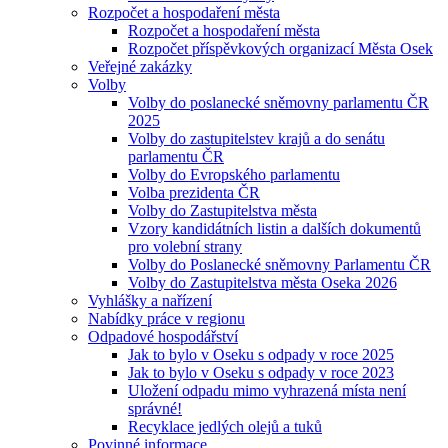
Rozpočet a hospodaření města
Rozpočet a hospodaření města
Rozpočet příspěvkových organizací Města Osek
Veřejné zakázky
Volby
Volby do poslanecké sněmovny parlamentu ČR
2025
Volby do zastupitelstev krajů a do senátu
parlamentu ČR
Volby do Evropského parlamentu
Volba prezidenta ČR
Volby do Zastupitelstva města
Vzory kandidátních listin a dalších dokumentů
pro volební strany
Volby do Poslanecké sněmovny Parlamentu ČR
Volby do Zastupitelstva města Oseka 2026
Vyhlášky a nařízení
Nabídky práce v regionu
Odpadové hospodářství
Jak to bylo v Oseku s odpady v roce 2025
Jak to bylo v Oseku s odpady v roce 2023
Uložení odpadu mimo vyhrazená místa není
správné!
Recyklace jedlých olejů a tuků
Povinné informace