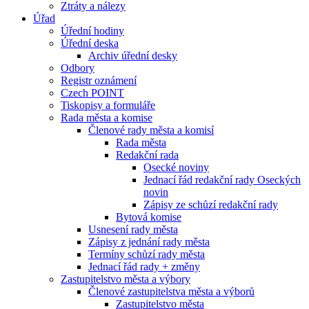
Ztráty a nálezy
Úřad
Úřední hodiny
Úřední deska
Archiv úřední desky
Odbory
Registr oznámení
Czech POINT
Tiskopisy a formuláře
Rada města a komise
Členové rady města a komisí
Rada města
Redakční rada
Osecké noviny
Jednací řád redakční rady Oseckých
novin
Zápisy ze schůzí redakční rady
Bytová komise
Usnesení rady města
Zápisy z jednání rady města
Termíny schůzí rady města
Jednací řád rady + změny
Zastupitelstvo města a výbory
Členové zastupitelstva města a výborů
Zastupitelstvo města