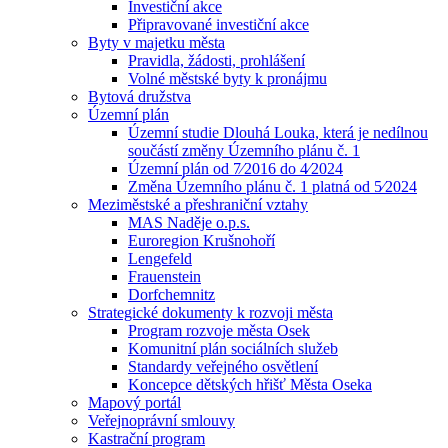
Investiční akce
Připravované investiční akce
Byty v majetku města
Pravidla, žádosti, prohlášení
Volné městské byty k pronájmu
Bytová družstva
Územní plán
Územní studie Dlouhá Louka, která je nedílnou
součástí změny Územního plánu č. 1
Územní plán od 7⁄2016 do 4⁄2024
Změna Územního plánu č. 1 platná od 5⁄2024
Meziměstské a přeshraniční vztahy
MAS Naděje o.p.s.
Euroregion Krušnohoří
Lengefeld
Frauenstein
Dorfchemnitz
Strategické dokumenty k rozvoji města
Program rozvoje města Osek
Komunitní plán sociálních služeb
Standardy veřejného osvětlení
Koncepce dětských hřišť Města Oseka
Mapový portál
Veřejnoprávní smlouvy
Kastrační program