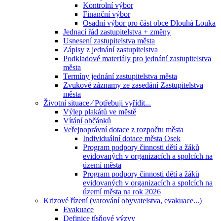
Kontrolní výbor
Finanční výbor
Osadní výbor pro část obce Dlouhá Louka
Jednací řád zastupitelstva + změny
Usnesení zastupitelstva města
Zápisy z jednání zastupitelstva
Podkladové materiály pro jednání zastupitelstva
města
Termíny jednání zastupitelstva města
Zvukové záznamy ze zasedání Zastupitelstva
města
Životní situace ⁄ Potřebuji vyřídit...
Výlep plakátů ve městě
Vítání občánků
Veřejnoprávní dotace z rozpočtu města
Individuální dotace města Osek
Program podpory činnosti dětí a žáků
evidovaných v organizacích a spolcích na
území města
Program podpory činnosti dětí a žáků
evidovaných v organizacích a spolcích na
území města na rok 2026
Krizové řízení (varování obyvatelstva, evakuace...)
Evakuace
Definice tísňové výzvy