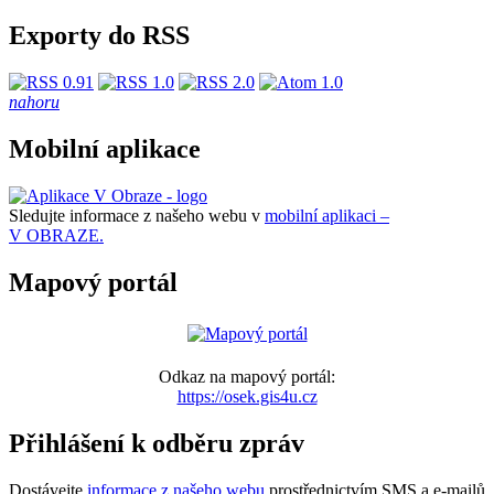
Exporty do RSS
nahoru
Mobilní aplikace
Sledujte informace z našeho webu v
mobilní aplikaci –
V OBRAZE.
Mapový portál
Odkaz na mapový portál:
https://osek.gis4u.cz
Přihlášení k odběru zpráv
Dostávejte
informace z našeho webu
prostřednictvím SMS a e-mailů