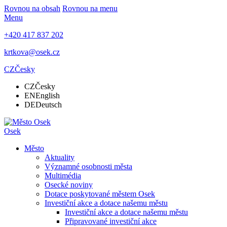
Rovnou na obsah
Rovnou na menu
Menu
+420 417 837 202
krtkova@osek.cz
CZ
Česky
CZ
Česky
EN
English
DE
Deutsch
Osek
Město
Aktuality
Významné osobnosti města
Multimédia
Osecké noviny
Dotace poskytované městem Osek
Investiční akce a dotace našemu městu
Investiční akce a dotace našemu městu
Připravované investiční akce