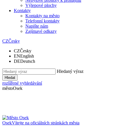
Nebytové prostory k pronájmu
Výlepové plochy
Kontakty
Kontakty na město
Telefonní kontakty
Napište nám
Zajímavé odkazy
CZ
Česky
CZ
Česky
EN
English
DE
Deutsch
Hledaný výraz
Hledat
rozšířené vyhledávání
město
Osek
Osek
Vítejte na oficiálních stránkách města