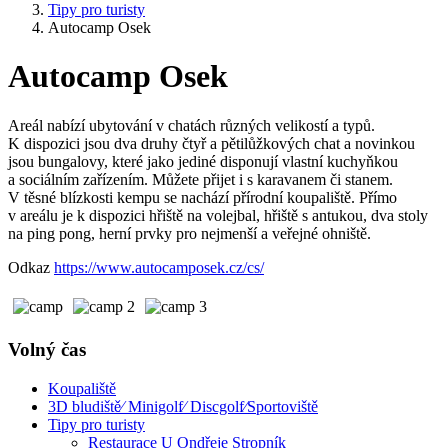
Tipy pro turisty
Autocamp Osek
Autocamp Osek
Areál nabízí ubytování v chatách různých velikostí a typů.
K dispozici jsou dva druhy čtyř a pětilůžkových chat a novinkou
jsou bungalovy, které jako jediné disponují vlastní kuchyňkou
a sociálním zařízením. Můžete přijet i s karavanem či stanem.
V těsné blízkosti kempu se nachází přírodní koupaliště. Přímo
v areálu je k dispozici hřiště na volejbal, hřiště s antukou, dva stoly
na ping pong, herní prvky pro nejmenší a veřejné ohniště.
Odkaz
https://www.autocamposek.cz/cs/
Volný čas
Koupaliště
3D bludiště⁄ Minigolf⁄ Discgolf⁄Sportoviště
Tipy pro turisty
Restaurace U Ondřeje Stropník